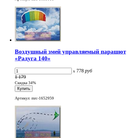
Воздушный змей управляемый парашют
«Радуга 140»
778
руб
x
1 179
Скидка 34%
Артикул: mrc-1652959