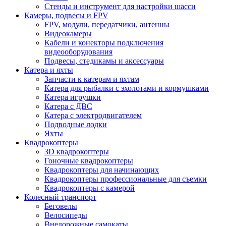
Стенды и инструмент для настройки шасси
Камеры, подвесы и FPV
FPV, модули, передатчики, антенны
Видеокамеры
Кабели и конекторы подключения
видеооборудования
Подвесы, стедикамы и аксессуары
Катера и яхты
Запчасти к катерам и яхтам
Катера для рыбалки с эхолотами и кормушками
Катера игрушки
Катера с ДВС
Катера с электродвигателем
Подводные лодки
Яхты
Квадрокоптеры
3D квадрокоптеры
Гоночные квадрокоптеры
Квадрокоптеры для начинающих
Квадрокоптеры профессиональные для съемки
Квадрокоптеры с камерой
Колесный транспорт
Беговелы
Велосипеды
Внедорожные самокаты