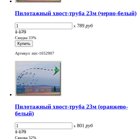
Пилотажный хвост-труба 23м (черно-белый)
789
руб
x
1 179
Скидка 33%
Артикул: mrc-1652907
Пилотажный хвост-труба 23м (оранжево-
белый)
801
руб
x
1 179
Скидка 32%