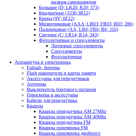
низким саморазрядом
Большие (D; LR20; R20; 373)
Квадратные (3336;3R12)
Крона (9V; 6F22)
Мизинчиковые (AAA; LR03; FR03; R03; 286)
Пальчиковые (AA; LR6; FR6; R6; 316)
Средние (C; LR14; R14; 343)
Фотолитиевые и спецэлементы
Литиевые спецэлементы
Спецэлементы
Фотолитиевые
Аппаратура и электроника
Failsafe, биперы
Flash накопители и карты памяти
Аксессуары для передатчиков
Антенны
Выключатель бортового питания
Гироскопы и аксессуары
Кабели для передатчика
Кварцы
Кварцы передатчика AM 27Mhz
Кварцы передатчика AM 40Mhz
Кварцы передатчика FM
Кварцы приемника FM
Кварцы приемника двойного