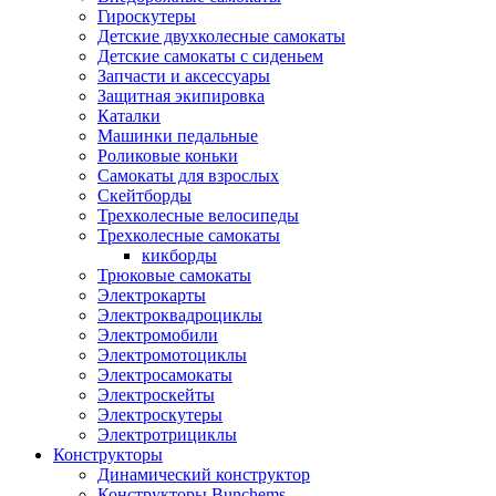
Гироскутеры
Детские двухколесные самокаты
Детские самокаты с сиденьем
Запчасти и аксессуары
Защитная экипировка
Каталки
Машинки педальные
Роликовые коньки
Самокаты для взрослых
Скейтборды
Трехколесные велосипеды
Трехколесные самокаты
кикборды
Трюковые самокаты
Электрокарты
Электроквадроциклы
Электромобили
Электромотоциклы
Электросамокаты
Электроскейты
Электроскутеры
Электротрициклы
Конструкторы
Динамический конструктор
Конструкторы Bunchems