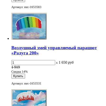
Артикул: mrc-1653583
Воздушный змей управляемый парашют
«Радуга 200»
1 650
руб
x
1 919
Скидка 14%
Артикул: mrc-1653531