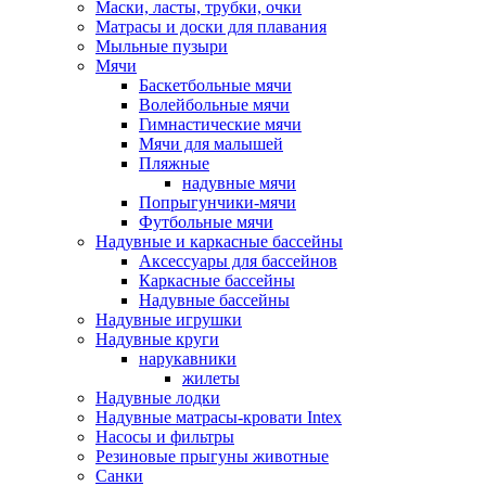
Маски, ласты, трубки, очки
Матрасы и доски для плавания
Мыльные пузыри
Мячи
Баскетбольные мячи
Волейбольные мячи
Гимнастические мячи
Мячи для малышей
Пляжные
надувные мячи
Попрыгунчики-мячи
Футбольные мячи
Надувные и каркасные бассейны
Аксессуары для бассейнов
Каркасные бассейны
Надувные бассейны
Надувные игрушки
Надувные круги
нарукавники
жилеты
Надувные лодки
Надувные матрасы-кровати Intex
Насосы и фильтры
Резиновые прыгуны животные
Санки