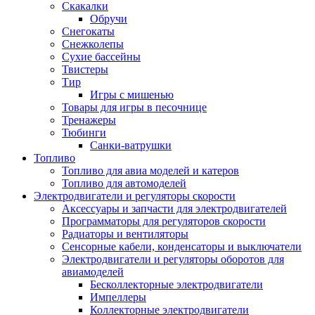
Скакалки
Обручи
Снегокаты
Снежколепы
Сухие бассейны
Твистеры
Тир
Игры с мишенью
Товары для игры в песочнице
Тренажеры
Тюбинги
Санки-ватрушки
Топливо
Топливо для авиа моделей и катеров
Топливо для автомоделей
Электродвигатели и регуляторы скорости
Аксессуары и запчасти для электродвигателей
Программаторы для регуляторов скорости
Радиаторы и вентиляторы
Сенсорные кабели, конденсаторы и выключатели
Электродвигатели и регуляторы оборотов для
авиамоделей
Бесколлекторные электродвигатели
Импеллеры
Коллекторные электродвигатели