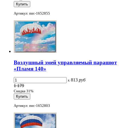
Артикул: mrc-1652855
Воздушный змей управляемый парашют
«Пламя 140»
813
руб
x
1 179
Скидка 31%
Артикул: mrc-1652803