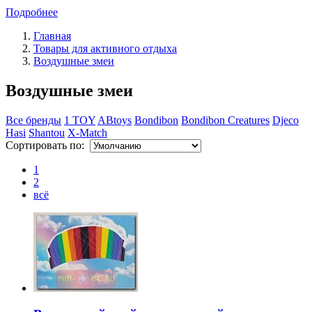
Подробнее
Главная
Товары для активного отдыха
Воздушные змеи
Воздушные змеи
Все бренды
1 TOY
ABtoys
Bondibon
Bondibon Creatures
Djeco
Hasi
Shantou
X-Match
Сортировать по:
1
2
всё