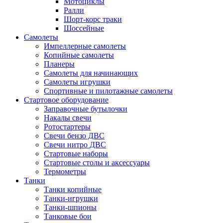
Мотоциклы
Ралли
Шорт-корс траки
Шоссейные
Самолеты
Импеллерные самолеты
Копийные самолеты
Планеры
Самолеты для начинающих
Самолеты игрушки
Спортивные и пилотажные самолеты
Стартовое оборудование
Заправочные бутылочки
Накалы свечи
Ротостартеры
Свечи бензо ДВС
Свечи нитро ДВС
Стартовые наборы
Стартовые столы и аксессуары
Термометры
Танки
Танки копийные
Танки-игрушки
Танки-шпионы
Танковые бои