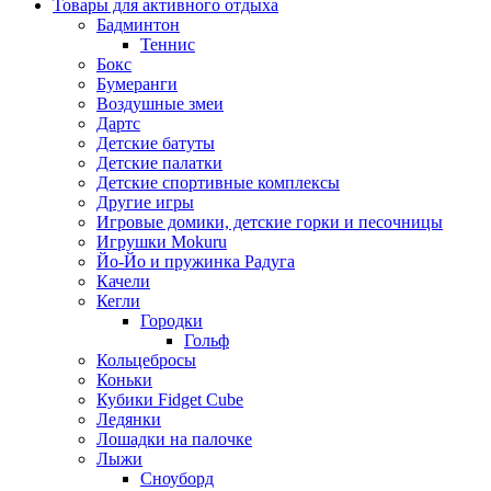
Товары для активного отдыха
Бадминтон
Теннис
Бокс
Бумеранги
Воздушные змеи
Дартс
Детские батуты
Детские палатки
Детские спортивные комплексы
Другие игры
Игровые домики, детские горки и песочницы
Игрушки Mokuru
Йо-Йо и пружинка Радуга
Качели
Кегли
Городки
Гольф
Кольцебросы
Коньки
Кубики Fidget Cube
Ледянки
Лошадки на палочке
Лыжи
Сноуборд