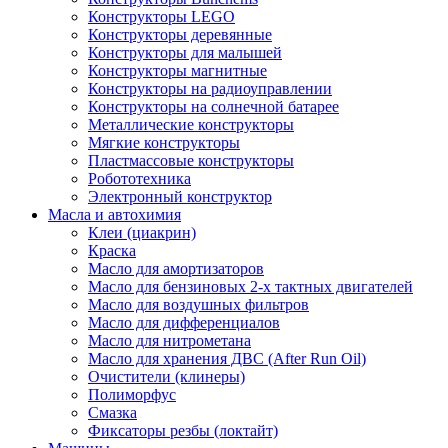
Конструкторы LEGO
Конструкторы деревянные
Конструкторы для малышей
Конструкторы магнитные
Конструкторы на радиоуправлении
Конструкторы на солнечной батарее
Металлические конструкторы
Мягкие конструкторы
Пластмассовые конструкторы
Робототехника
Электронный конструктор
Масла и автохимия
Клеи (циакрин)
Краска
Масло для амортизаторов
Масло для бензиновых 2-х тактных двигателей
Масло для воздушных фильтров
Масло для дифференциалов
Масло для нитрометана
Масло для хранения ДВС (After Run Oil)
Очистители (клинеры)
Полиморфус
Смазка
Фиксаторы резбы (локтайт)