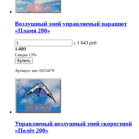
Воздушный змей управляемый парашют
«Пламя 200»
1 643
руб
x
1 889
Скидка 13%
Артикул: mrc-1653479
Управляемый воздушный змей скоростной
«Полёт 200»