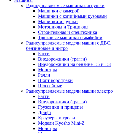
Машины
Радиоуправляемые машинки-игрушки
Машинки с камерой
Машинки с копийными кузовами
Машинки-игрушки
Мотоциклы и Трициклы
Строительная и спецтехника
Трюковые машинки и амфибии
Радиоуправляемые модели машин с ДВС,
бензиновые и нитро
Багги
Внедорожники (трагги)
Внедорожники на бензине 1:5 и 1:8
Монстры
Ралли
Шорт-корс траки
Шоссейные
Радиоуправляемые модели машин электро
Багги
Внедорожники (трагги)
Грузовики и прицепы
Дрифт
Краулеры и трофи
Модели Kyosho Mini-Z
Монстры