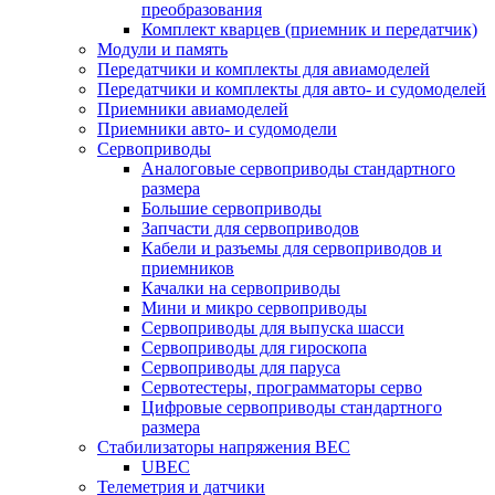
преобразования
Комплект кварцев (приемник и передатчик)
Модули и память
Передатчики и комплекты для авиамоделей
Передатчики и комплекты для авто- и судомоделей
Приемники авиамоделей
Приемники авто- и судомодели
Сервоприводы
Аналоговые сервоприводы стандартного
размера
Большие сервоприводы
Запчасти для сервоприводов
Кабели и разъемы для сервоприводов и
приемников
Качалки на сервоприводы
Мини и микро сервоприводы
Сервоприводы для выпуска шасси
Сервоприводы для гироскопа
Сервоприводы для паруса
Сервотестеры, программаторы серво
Цифровые сервоприводы стандартного
размера
Стабилизаторы напряжения BEC
UBEC
Телеметрия и датчики