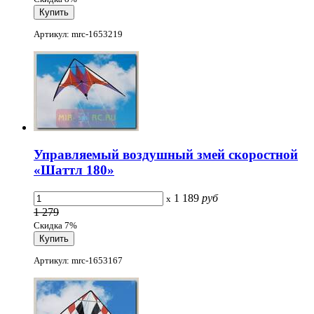
Артикул: mrc-1653219
Управляемый воздушный змей скоростной
«Шаттл 180»
1 189
руб
x
1 279
Скидка 7%
Артикул: mrc-1653167