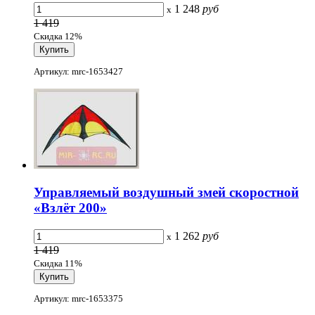
1 248
руб
x
1 419
Скидка 12%
Артикул: mrc-1653427
Управляемый воздушный змей скоростной
«Взлёт 200»
1 262
руб
x
1 419
Скидка 11%
Артикул: mrc-1653375