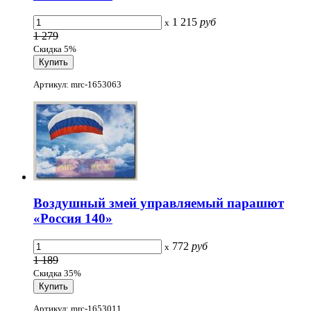
1 215
руб
x
1 279
Скидка 5%
Артикул: mrc-1653063
Воздушный змей управляемый парашют
«Россия 140»
772
руб
x
1 189
Скидка 35%
Артикул: mrc-1653011