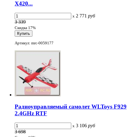
X420...
2 771
руб
x
3 339
Скидка 17%
Артикул: mrc-0059177
Радиоуправляемый самолет WLToys F929
2.4GHz RTF
3 106
руб
x
3 698