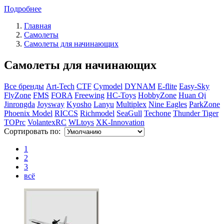
Подробнее
Главная
Самолеты
Самолеты для начинающих
Самолеты для начинающих
Все бренды
Art-Tech
CTF
Cymodel
DYNAM
E-flite
Easy-Sky
FlyZone
FMS
FORA
Freewing
HC-Toys
HobbyZone
Huan Qi
Jinrongda
Joysway
Kyosho
Lanyu
Multiplex
Nine Eagles
ParkZone
Phoenix Model
RICCS
Richmodel
SeaGull
Techone
Thunder Tiger
TOPrc
VolantexRC
WLtoys
XK-Innovation
Сортировать по:
1
2
3
всё