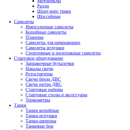
Мотоциклы
Ралли
Шорт-корс траки
Шоссейные
Самолеты
Импеллерные самолеты
Копийные самолеты
Планеры
Самолеты для начинающих
Самолеты игрушки
Спортивные и пилотажные самолеты
Стартовое оборудование
Заправочные бутылочки
Накалы свечи
Ротостартеры
Свечи бензо ДВС
Свечи нитро ДВС
Стартовые наборы
Стартовые столы и аксессуары
Термометры
Танки
Танки копийные
Танки-игрушки
Танки-шпионы
Танковые бои