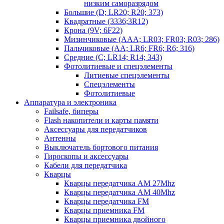
низким саморазрядом
Большие (D; LR20; R20; 373)
Квадратные (3336;3R12)
Крона (9V; 6F22)
Мизинчиковые (AAA; LR03; FR03; R03; 286)
Пальчиковые (AA; LR6; FR6; R6; 316)
Средние (C; LR14; R14; 343)
Фотолитиевые и спецэлементы
Литиевые спецэлементы
Спецэлементы
Фотолитиевые
Аппаратура и электроника
Failsafe, биперы
Flash накопители и карты памяти
Аксессуары для передатчиков
Антенны
Выключатель бортового питания
Гироскопы и аксессуары
Кабели для передатчика
Кварцы
Кварцы передатчика AM 27Mhz
Кварцы передатчика AM 40Mhz
Кварцы передатчика FM
Кварцы приемника FM
Кварцы приемника двойного