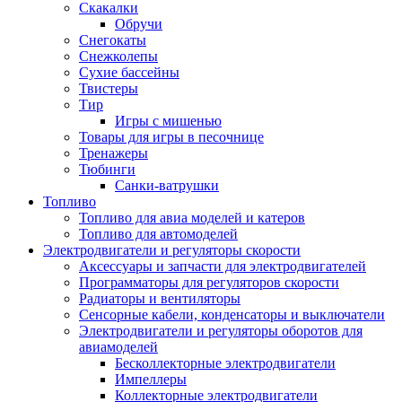
Скакалки
Обручи
Снегокаты
Снежколепы
Сухие бассейны
Твистеры
Тир
Игры с мишенью
Товары для игры в песочнице
Тренажеры
Тюбинги
Санки-ватрушки
Топливо
Топливо для авиа моделей и катеров
Топливо для автомоделей
Электродвигатели и регуляторы скорости
Аксессуары и запчасти для электродвигателей
Программаторы для регуляторов скорости
Радиаторы и вентиляторы
Сенсорные кабели, конденсаторы и выключатели
Электродвигатели и регуляторы оборотов для
авиамоделей
Бесколлекторные электродвигатели
Импеллеры
Коллекторные электродвигатели