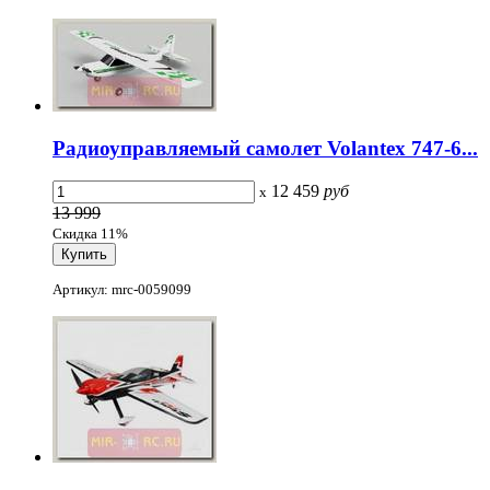
Радиоуправляемый самолет Volantex 747-6...
12 459
руб
x
13 999
Скидка 11%
Артикул: mrc-0059099