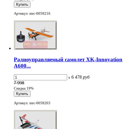
Артикул: mrc-0059216
Радиоуправляемый самолет XK-Innovation
A600...
6 478
руб
x
7 998
Скидка 19%
Артикул: mrc-0059203