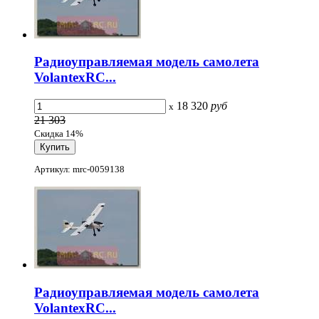
Радиоуправляемая модель самолета
VolantexRC...
18 320
руб
x
21 303
Скидка 14%
Артикул: mrc-0059138
Радиоуправляемая модель самолета
VolantexRC...