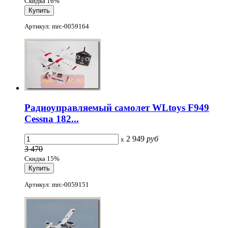
Скидка 16%
Артикул: mrc-0059164
Радиоуправляемый самолет WLtoys F949
Cessna 182...
2 949
руб
x
3 470
Скидка 15%
Артикул: mrc-0059151