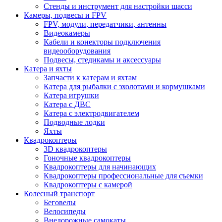
Стенды и инструмент для настройки шасси
Камеры, подвесы и FPV
FPV, модули, передатчики, антенны
Видеокамеры
Кабели и конекторы подключения
видеооборудования
Подвесы, стедикамы и аксессуары
Катера и яхты
Запчасти к катерам и яхтам
Катера для рыбалки с эхолотами и кормушками
Катера игрушки
Катера с ДВС
Катера с электродвигателем
Подводные лодки
Яхты
Квадрокоптеры
3D квадрокоптеры
Гоночные квадрокоптеры
Квадрокоптеры для начинающих
Квадрокоптеры профессиональные для съемки
Квадрокоптеры с камерой
Колесный транспорт
Беговелы
Велосипеды
Внедорожные самокаты