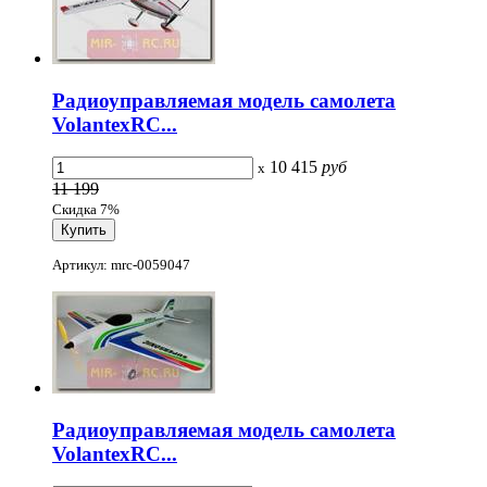
Радиоуправляемая модель самолета
VolantexRC...
10 415
руб
x
11 199
Скидка 7%
Артикул: mrc-0059047
Радиоуправляемая модель самолета
VolantexRC...