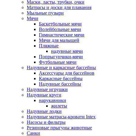
Маски, ласты, трубки, очки
Матрасы и доски для плавания
Мыльные пузыри
Мячи
Баскетбольные мячи
Волейбольные мячи
Гимнастические мячи
Мячи для малышей
Пляжные
надувные мячи
Попрыгунчики-мячи
Футбольные мячи
Надувные и каркасные бассейны
Аксессуары для бассейнов
Каркасные бассейны
Надувные бассейны
Надувные игрушки
Надувные круги
нарукавники
жилеты
Надувные лодки
Надувные матрасы-кровати Intex
Насосы и фильтры
Резиновые прыгуны животные
Санки