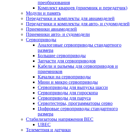
преобразования
Комплект кварцев (приемник и передатчик)
Модули и память
Передатчики и комплекты для авиамоделей
Передатчики и комплекты для авто- и судомоделей
Приемники авиамоделей
Приемники авто- и судомодели
Сервоприводы
Аналоговые сервоприводы стандартного
размера
Большие сервоприводы
Запчасти для сервоприводов
Кабели и разъемы для сервоприводов и
приемников
Качалки на сервоприводы
Мини и микро сервоприводы
Сервоприводы для выпуска шасси
Сервоприводы для гироскопа
Сервоприводы для паруса
Сервотестеры, программаторы серво
Цифровые сервоприводы стандартного
размера
Стабилизаторы напряжения BEC
UBEC
Телеметрия и датчики