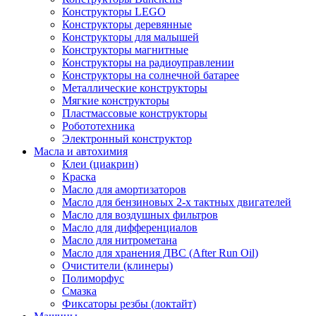
Конструкторы LEGO
Конструкторы деревянные
Конструкторы для малышей
Конструкторы магнитные
Конструкторы на радиоуправлении
Конструкторы на солнечной батарее
Металлические конструкторы
Мягкие конструкторы
Пластмассовые конструкторы
Робототехника
Электронный конструктор
Масла и автохимия
Клеи (циакрин)
Краска
Масло для амортизаторов
Масло для бензиновых 2-х тактных двигателей
Масло для воздушных фильтров
Масло для дифференциалов
Масло для нитрометана
Масло для хранения ДВС (After Run Oil)
Очистители (клинеры)
Полиморфус
Смазка
Фиксаторы резбы (локтайт)