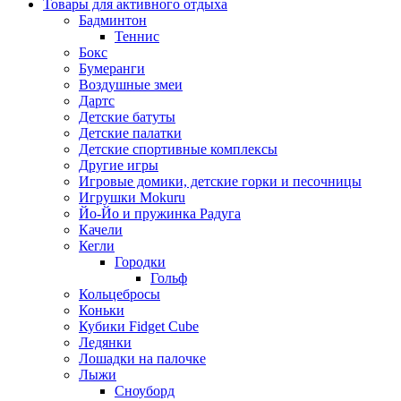
Товары для активного отдыха
Бадминтон
Теннис
Бокс
Бумеранги
Воздушные змеи
Дартс
Детские батуты
Детские палатки
Детские спортивные комплексы
Другие игры
Игровые домики, детские горки и песочницы
Игрушки Mokuru
Йо-Йо и пружинка Радуга
Качели
Кегли
Городки
Гольф
Кольцебросы
Коньки
Кубики Fidget Cube
Ледянки
Лошадки на палочке
Лыжи
Сноуборд