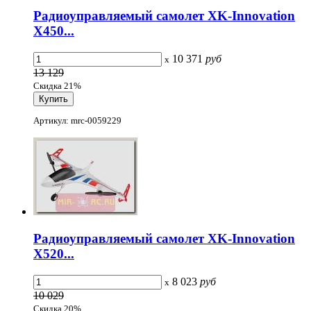
Радиоуправляемый самолет XK-Innovation
X450...
10 371
руб
x
13 129
Скидка 21%
Артикул: mrc-0059229
Радиоуправляемый самолет XK-Innovation
X520...
8 023
руб
x
10 029
Скидка 20%