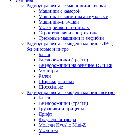
Машины
Радиоуправляемые машинки-игрушки
Машинки с камерой
Машинки с копийными кузовами
Машинки-игрушки
Мотоциклы и Трициклы
Строительная и спецтехника
Трюковые машинки и амфибии
Радиоуправляемые модели машин с ДВС,
бензиновые и нитро
Багги
Внедорожники (трагги)
Внедорожники на бензине 1:5 и 1:8
Монстры
Ралли
Шорт-корс траки
Шоссейные
Радиоуправляемые модели машин электро
Багги
Внедорожники (трагги)
Грузовики и прицепы
Дрифт
Краулеры и трофи
Модели Kyosho Mini-Z
Монстры