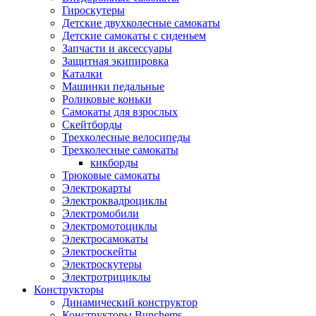
Гироскутеры
Детские двухколесные самокаты
Детские самокаты с сиденьем
Запчасти и аксессуары
Защитная экипировка
Каталки
Машинки педальные
Роликовые коньки
Самокаты для взрослых
Скейтборды
Трехколесные велосипеды
Трехколесные самокаты
кикборды
Трюковые самокаты
Электрокарты
Электроквадроциклы
Электромобили
Электромотоциклы
Электросамокаты
Электроскейты
Электроскутеры
Электротрициклы
Конструкторы
Динамический конструктор
Конструкторы Bunchems