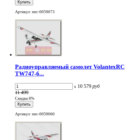
Артикул: mrc-0059073
Радиоуправляемый самолет VolantexRC
TW747-6...
10 579
руб
x
11 499
Скидка 8%
Артикул: mrc-0059060