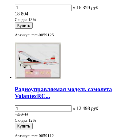
16 359
руб
x
18 804
Скидка 13%
Артикул: mrc-0059125
Радиоуправляемая модель самолета
VolantexRC...
12 498
руб
x
14 203
Скидка 12%
Артикул: mrc-0059112