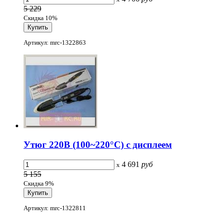
5 229
Скидка 10%
Артикул: mrc-1322863
Утюг 220В (100~220°C) с дисплеем
4 691
руб
x
5 155
Скидка 9%
Артикул: mrc-1322811