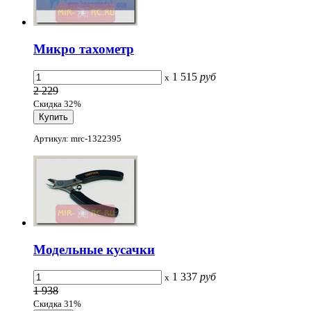
Микро тахометр
1 515
руб
x
2 229
Скидка 32%
Артикул: mrc-1322395
Модельные кусачки
1 337
руб
x
1 938
Скидка 31%