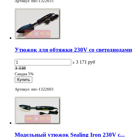
Артикул: mrc-1322655
Утюжок для обтяжки 230V cо светодиодами
3 171
руб
x
3 338
Скидка 5%
Артикул: mrc-1322603
Модельный утюжок Sealing Iron 230V с...