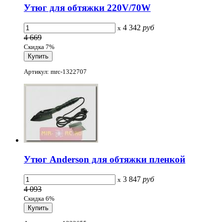
Утюг для обтяжки 220V/70W
4 342
руб
x
4 669
Скидка 7%
Артикул: mrc-1322707
Утюг Anderson для обтяжки пленкой
3 847
руб
x
4 093
Скидка 6%