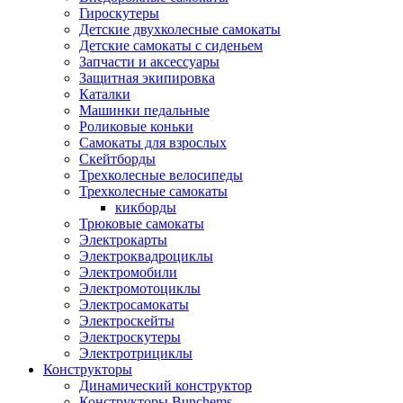
Гироскутеры
Детские двухколесные самокаты
Детские самокаты с сиденьем
Запчасти и аксессуары
Защитная экипировка
Каталки
Машинки педальные
Роликовые коньки
Самокаты для взрослых
Скейтборды
Трехколесные велосипеды
Трехколесные самокаты
кикборды
Трюковые самокаты
Электрокарты
Электроквадроциклы
Электромобили
Электромотоциклы
Электросамокаты
Электроскейты
Электроскутеры
Электротрициклы
Конструкторы
Динамический конструктор
Конструкторы Bunchems