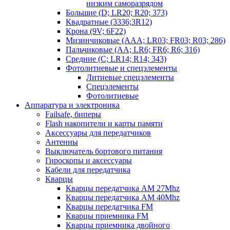
низким саморазрядом
Большие (D; LR20; R20; 373)
Квадратные (3336;3R12)
Крона (9V; 6F22)
Мизинчиковые (AAA; LR03; FR03; R03; 286)
Пальчиковые (AA; LR6; FR6; R6; 316)
Средние (C; LR14; R14; 343)
Фотолитиевые и спецэлементы
Литиевые спецэлементы
Спецэлементы
Фотолитиевые
Аппаратура и электроника
Failsafe, биперы
Flash накопители и карты памяти
Аксессуары для передатчиков
Антенны
Выключатель бортового питания
Гироскопы и аксессуары
Кабели для передатчика
Кварцы
Кварцы передатчика AM 27Mhz
Кварцы передатчика AM 40Mhz
Кварцы передатчика FM
Кварцы приемника FM
Кварцы приемника двойного