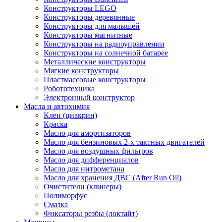
Конструкторы LEGO
Конструкторы деревянные
Конструкторы для малышей
Конструкторы магнитные
Конструкторы на радиоуправлении
Конструкторы на солнечной батарее
Металлические конструкторы
Мягкие конструкторы
Пластмассовые конструкторы
Робототехника
Электронный конструктор
Масла и автохимия
Клеи (циакрин)
Краска
Масло для амортизаторов
Масло для бензиновых 2-х тактных двигателей
Масло для воздушных фильтров
Масло для дифференциалов
Масло для нитрометана
Масло для хранения ДВС (After Run Oil)
Очистители (клинеры)
Полиморфус
Смазка
Фиксаторы резбы (локтайт)