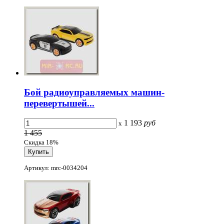
Бой радиоуправляемых машин-
перевертышей...
1 193
руб
x
1 455
Скидка 18%
Артикул: mrc-0034204