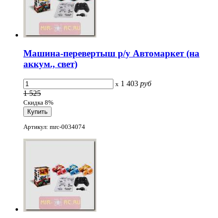
Машина-перевертыш р/у Автомаркет (на
аккум., свет)
1 403
руб
x
1 525
Скидка 8%
Артикул: mrc-0034074