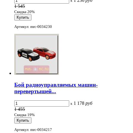
1 236
руб
x
1 545
Скидка 20%
Артикул: mrc-0034230
Бой радиоуправляемых машин-
перевертышей...
1 178
руб
x
1 455
Скидка 19%
Артикул: mrc-0034217