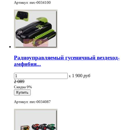
Артикул: mrc-0034100
Радиоуправляемый гусеничный вездеход-
амфибия...
1 900
руб
x
2 089
Скидка 9%
Артикул: mrc-0034087