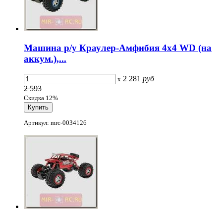
Машина р/у Краулер-Амфибия 4х4 WD (на
аккум.),...
2 281
руб
x
2 593
Скидка 12%
Артикул: mrc-0034126