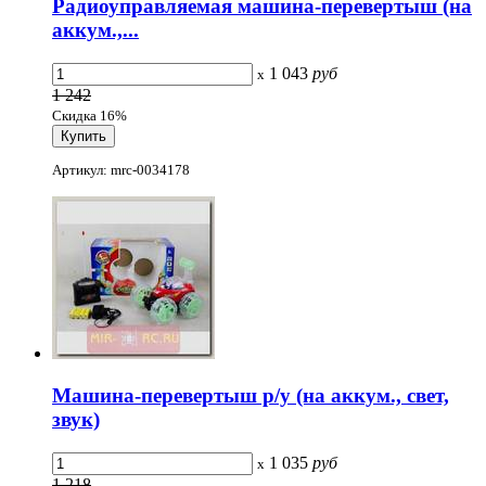
Радиоуправляемая машина-перевертыш (на
аккум.,...
1 043
руб
x
1 242
Скидка 16%
Артикул: mrc-0034178
Машина-перевертыш р/у (на аккум., свет,
звук)
1 035
руб
x
1 218