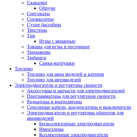
Скакалки
Обручи
Снегокаты
Снежколепы
Сухие бассейны
Твистеры
Тир
Игры с мишенью
Товары для игры в песочнице
Тренажеры
Тюбинги
Санки-ватрушки
Топливо
Топливо для авиа моделей и катеров
Топливо для автомоделей
Электродвигатели и регуляторы скорости
Аксессуары и запчасти для электродвигателей
Программаторы для регуляторов скорости
Радиаторы и вентиляторы
Сенсорные кабели, конденсаторы и выключатели
Электродвигатели и регуляторы оборотов для
авиамоделей
Бесколлекторные электродвигатели
Импеллеры
Коллекторные электродвигатели