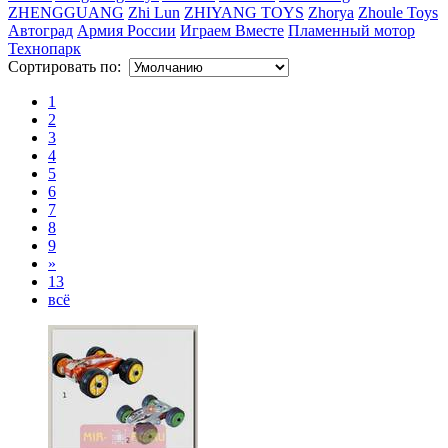
ZHENGGUANG
Zhi Lun
ZHIYANG TOYS
Zhorya
Zhoule Toys
Автоград
Армия России
Играем Вместе
Пламенный мотор
Технопарк
Сортировать по:
1
2
3
4
5
6
7
8
9
»
13
всё