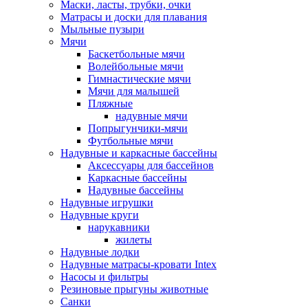
Маски, ласты, трубки, очки
Матрасы и доски для плавания
Мыльные пузыри
Мячи
Баскетбольные мячи
Волейбольные мячи
Гимнастические мячи
Мячи для малышей
Пляжные
надувные мячи
Попрыгунчики-мячи
Футбольные мячи
Надувные и каркасные бассейны
Аксессуары для бассейнов
Каркасные бассейны
Надувные бассейны
Надувные игрушки
Надувные круги
нарукавники
жилеты
Надувные лодки
Надувные матрасы-кровати Intex
Насосы и фильтры
Резиновые прыгуны животные
Санки