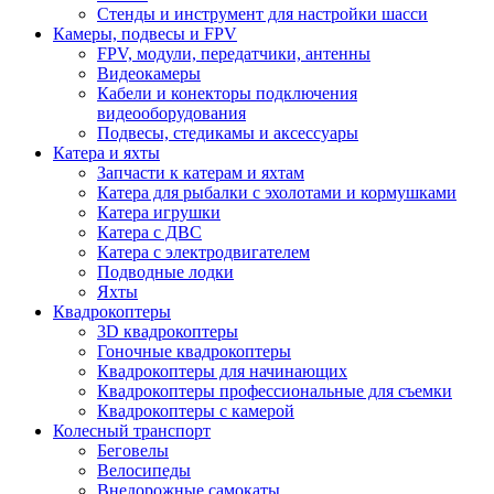
Стенды и инструмент для настройки шасси
Камеры, подвесы и FPV
FPV, модули, передатчики, антенны
Видеокамеры
Кабели и конекторы подключения
видеооборудования
Подвесы, стедикамы и аксессуары
Катера и яхты
Запчасти к катерам и яхтам
Катера для рыбалки с эхолотами и кормушками
Катера игрушки
Катера с ДВС
Катера с электродвигателем
Подводные лодки
Яхты
Квадрокоптеры
3D квадрокоптеры
Гоночные квадрокоптеры
Квадрокоптеры для начинающих
Квадрокоптеры профессиональные для съемки
Квадрокоптеры с камерой
Колесный транспорт
Беговелы
Велосипеды
Внедорожные самокаты