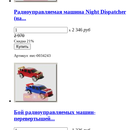
Радиоуправляемая машина Night Dispatcher
(на...
2 346
руб
x
2 970
Скидка 21%
Артикул: mrc-0034243
Бой радиоуправляемых машин-
перевертышей...