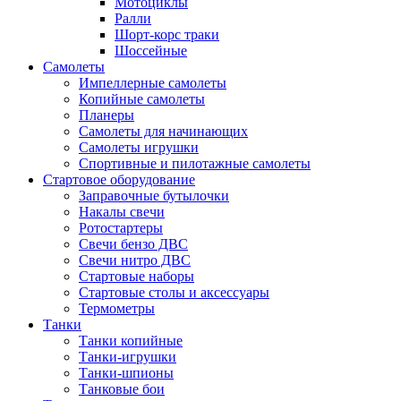
Мотоциклы
Ралли
Шорт-корс траки
Шоссейные
Самолеты
Импеллерные самолеты
Копийные самолеты
Планеры
Самолеты для начинающих
Самолеты игрушки
Спортивные и пилотажные самолеты
Стартовое оборудование
Заправочные бутылочки
Накалы свечи
Ротостартеры
Свечи бензо ДВС
Свечи нитро ДВС
Стартовые наборы
Стартовые столы и аксессуары
Термометры
Танки
Танки копийные
Танки-игрушки
Танки-шпионы
Танковые бои