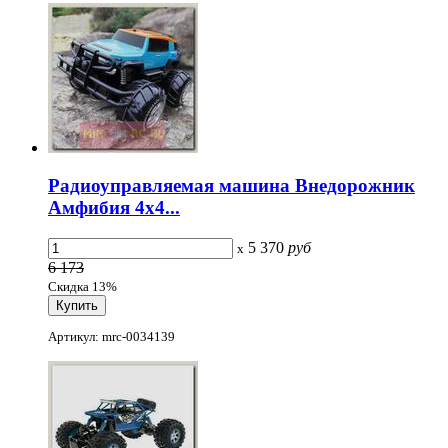
Радиоуправляемая машина Внедорожник
Амфибия 4х4...
5 370
руб
x
6 173
Скидка 13%
Артикул: mrc-0034139