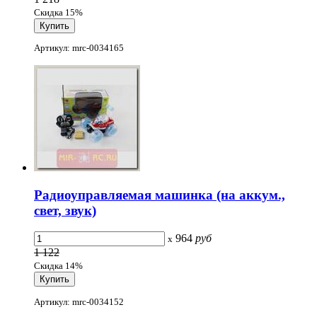
Скидка 15%
Артикул: mrc-0034165
Радиоуправляемая машинка (на аккум.,
свет, звук)
964
руб
x
1 122
Скидка 14%
Артикул: mrc-0034152