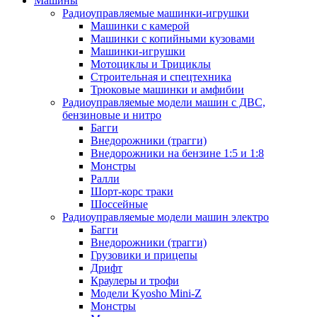
Машины
Радиоуправляемые машинки-игрушки
Машинки с камерой
Машинки с копийными кузовами
Машинки-игрушки
Мотоциклы и Трициклы
Строительная и спецтехника
Трюковые машинки и амфибии
Радиоуправляемые модели машин с ДВС,
бензиновые и нитро
Багги
Внедорожники (трагги)
Внедорожники на бензине 1:5 и 1:8
Монстры
Ралли
Шорт-корс траки
Шоссейные
Радиоуправляемые модели машин электро
Багги
Внедорожники (трагги)
Грузовики и прицепы
Дрифт
Краулеры и трофи
Модели Kyosho Mini-Z
Монстры