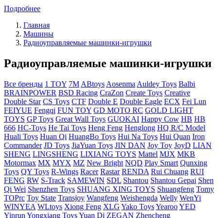
Подробнее
Главная
Машины
Радиоуправляемые машинки-игрушки
Радиоуправляемые машинки-игрушки
Все бренды
1 TOY
7M
ABtoys
Aosenma
Auldey Toys
Balbi
BRAINPOWER
BSD Racing
CraZon
Create Toys
Creative
Double Star
CS Toys
CTF
Double E
Double Eagle
ECX
Fei Lun
FEIYUE
Fengqi
FUN TOY
GD MOTO RC
GOLD LIGHT
TOYS
GP Toys
Great Wall Toys
GUOKAI
Happy Cow
HB
HB
666
HC-Toys
He Tai Toys
Heng Feng
Henglong
HQ R/C Model
Huali Toys
Huan Qi
HuangBo Toys
Hui Na Toys
Hui Quan
Iron
Commander
JD Toys
JiaYuan Toys
JIN DAN
Joy Toy
JoyD
LIAN
SHENG
LINGSHENG
LIXIANG TOYS
Mattel
MJX
MKB
Motormax
MX
MYX
MZ
New Bright
NQD
Play Smart
Qunxing
Toys
QY Toys
R-Wings
Racer
Rastar
RENDA
Rui Chuang
RUI
FENG
RW
S-Track
SAMEWIN
SDL
Shantou
Shantou Gepai
Shen
Qi Wei
Shenzhen Toys
SHUANG XING TOYS
Shuangfeng
Tomy
TOPrc
Toy State
Transjoy
Wangfeng
Weishengda
Welly
WenYi
WINYEA
WLtoys
Xiong Feng
XLG
Yako Toys
Yearoo
YED
Yinrun
Yongxiang Toys
Yuan Di
ZEGAN
Zhencheng