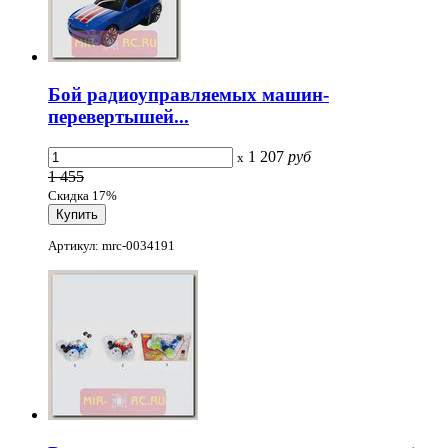
Бой радиоуправляемых машин-
перевертышей...
1 207
руб
x
1 455
Скидка 17%
Артикул: mrc-0034191