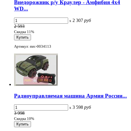
Внедорожник р/у Краулер - Амфибия 4х4
WD...
2 307
руб
x
2 593
Скидка 11%
Артикул: mrc-0034113
Радиоуправляемая машина Армия России...
3 598
руб
x
3 998
Скидка 10%