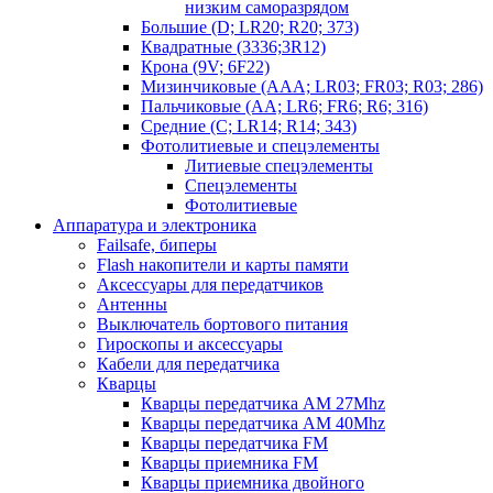
низким саморазрядом
Большие (D; LR20; R20; 373)
Квадратные (3336;3R12)
Крона (9V; 6F22)
Мизинчиковые (AAA; LR03; FR03; R03; 286)
Пальчиковые (AA; LR6; FR6; R6; 316)
Средние (C; LR14; R14; 343)
Фотолитиевые и спецэлементы
Литиевые спецэлементы
Спецэлементы
Фотолитиевые
Аппаратура и электроника
Failsafe, биперы
Flash накопители и карты памяти
Аксессуары для передатчиков
Антенны
Выключатель бортового питания
Гироскопы и аксессуары
Кабели для передатчика
Кварцы
Кварцы передатчика AM 27Mhz
Кварцы передатчика AM 40Mhz
Кварцы передатчика FM
Кварцы приемника FM
Кварцы приемника двойного