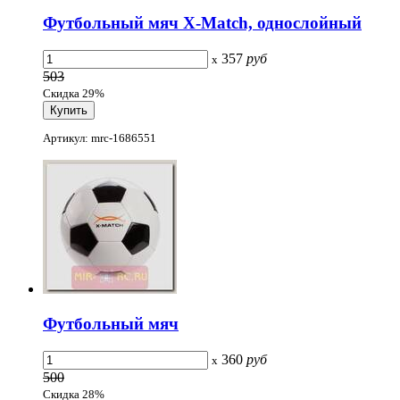
Футбольный мяч X-Match, однослойный
357
руб
x
503
Скидка 29%
Артикул: mrc-1686551
Футбольный мяч
360
руб
x
500
Скидка 28%