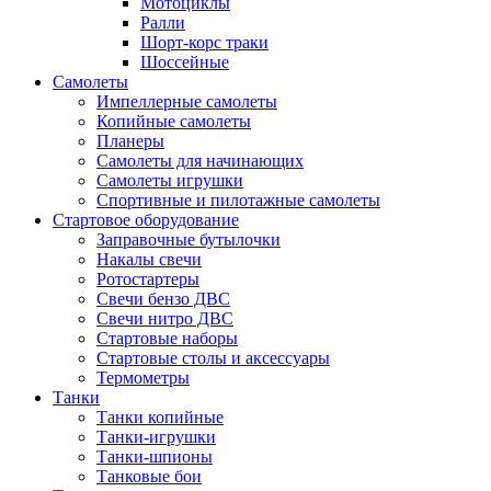
Мотоциклы
Ралли
Шорт-корс траки
Шоссейные
Самолеты
Импеллерные самолеты
Копийные самолеты
Планеры
Самолеты для начинающих
Самолеты игрушки
Спортивные и пилотажные самолеты
Стартовое оборудование
Заправочные бутылочки
Накалы свечи
Ротостартеры
Свечи бензо ДВС
Свечи нитро ДВС
Стартовые наборы
Стартовые столы и аксессуары
Термометры
Танки
Танки копийные
Танки-игрушки
Танки-шпионы
Танковые бои