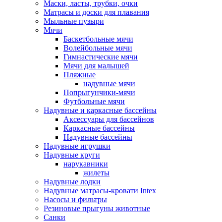
Маски, ласты, трубки, очки
Матрасы и доски для плавания
Мыльные пузыри
Мячи
Баскетбольные мячи
Волейбольные мячи
Гимнастические мячи
Мячи для малышей
Пляжные
надувные мячи
Попрыгунчики-мячи
Футбольные мячи
Надувные и каркасные бассейны
Аксессуары для бассейнов
Каркасные бассейны
Надувные бассейны
Надувные игрушки
Надувные круги
нарукавники
жилеты
Надувные лодки
Надувные матрасы-кровати Intex
Насосы и фильтры
Резиновые прыгуны животные
Санки