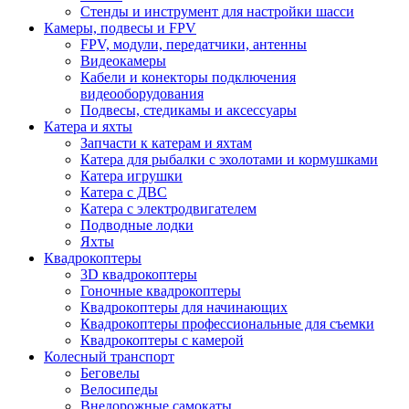
Стенды и инструмент для настройки шасси
Камеры, подвесы и FPV
FPV, модули, передатчики, антенны
Видеокамеры
Кабели и конекторы подключения
видеооборудования
Подвесы, стедикамы и аксессуары
Катера и яхты
Запчасти к катерам и яхтам
Катера для рыбалки с эхолотами и кормушками
Катера игрушки
Катера с ДВС
Катера с электродвигателем
Подводные лодки
Яхты
Квадрокоптеры
3D квадрокоптеры
Гоночные квадрокоптеры
Квадрокоптеры для начинающих
Квадрокоптеры профессиональные для съемки
Квадрокоптеры с камерой
Колесный транспорт
Беговелы
Велосипеды
Внедорожные самокаты