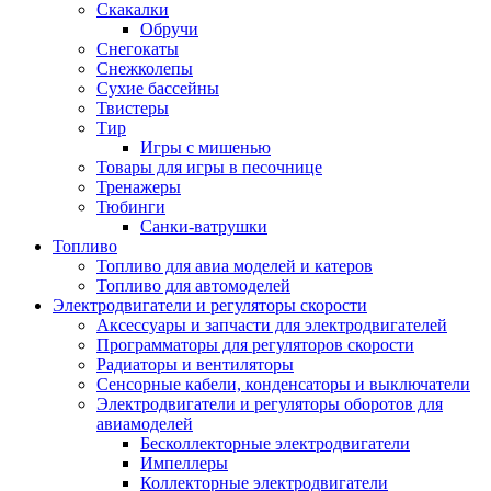
Скакалки
Обручи
Снегокаты
Снежколепы
Сухие бассейны
Твистеры
Тир
Игры с мишенью
Товары для игры в песочнице
Тренажеры
Тюбинги
Санки-ватрушки
Топливо
Топливо для авиа моделей и катеров
Топливо для автомоделей
Электродвигатели и регуляторы скорости
Аксессуары и запчасти для электродвигателей
Программаторы для регуляторов скорости
Радиаторы и вентиляторы
Сенсорные кабели, конденсаторы и выключатели
Электродвигатели и регуляторы оборотов для
авиамоделей
Бесколлекторные электродвигатели
Импеллеры
Коллекторные электродвигатели