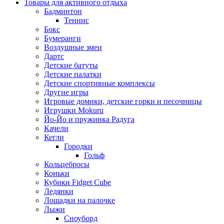
Товары для активного отдыха
Бадминтон
Теннис
Бокс
Бумеранги
Воздушные змеи
Дартс
Детские батуты
Детские палатки
Детские спортивные комплексы
Другие игры
Игровые домики, детские горки и песочницы
Игрушки Mokuru
Йо-Йо и пружинка Радуга
Качели
Кегли
Городки
Гольф
Кольцебросы
Коньки
Кубики Fidget Cube
Ледянки
Лошадки на палочке
Лыжи
Сноуборд