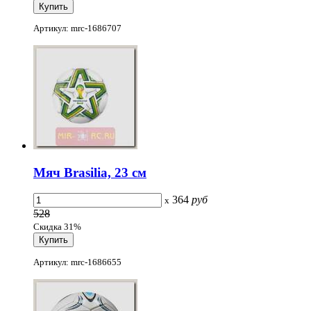
Артикул: mrc-1686707
Мяч Brasilia, 23 см
364
руб
x
528
Скидка 31%
Артикул: mrc-1686655