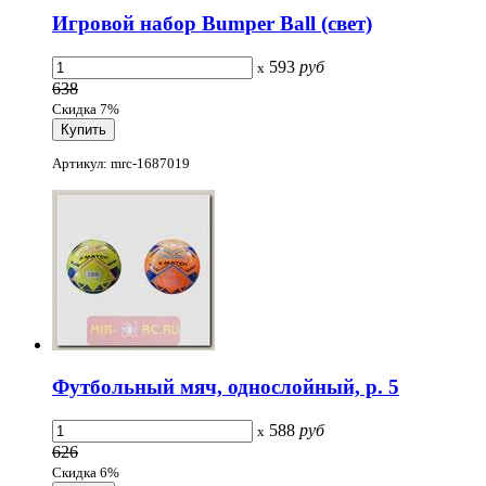
Игровой набор Bumper Ball (свет)
593
руб
x
638
Скидка 7%
Артикул: mrc-1687019
Футбольный мяч, однослойный, р. 5
588
руб
x
626
Скидка 6%