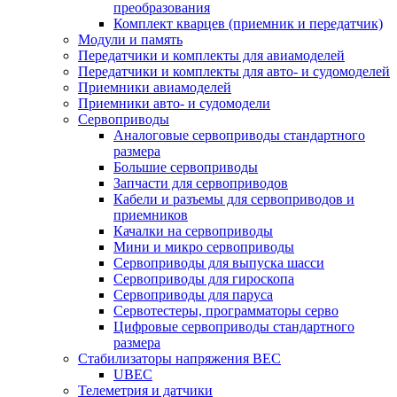
преобразования
Комплект кварцев (приемник и передатчик)
Модули и память
Передатчики и комплекты для авиамоделей
Передатчики и комплекты для авто- и судомоделей
Приемники авиамоделей
Приемники авто- и судомодели
Сервоприводы
Аналоговые сервоприводы стандартного
размера
Большие сервоприводы
Запчасти для сервоприводов
Кабели и разъемы для сервоприводов и
приемников
Качалки на сервоприводы
Мини и микро сервоприводы
Сервоприводы для выпуска шасси
Сервоприводы для гироскопа
Сервоприводы для паруса
Сервотестеры, программаторы серво
Цифровые сервоприводы стандартного
размера
Стабилизаторы напряжения BEC
UBEC
Телеметрия и датчики