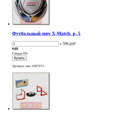
Футбольный мяч X-Match, р. 5
596
руб
x
648
Скидка 8%
Артикул: mrc-1687071