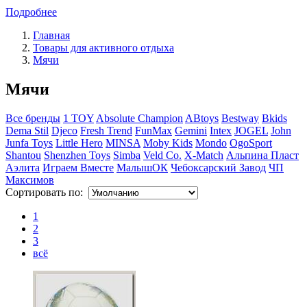
Подробнее
Главная
Товары для активного отдыха
Мячи
Мячи
Все бренды
1 TOY
Absolute Champion
ABtoys
Bestway
Bkids
Dema Stil
Djeco
Fresh Trend
FunMax
Gemini
Intex
JOGEL
John
Junfa Toys
Little Hero
MINSA
Moby Kids
Mondo
OgoSport
Shantou
Shenzhen Toys
Simba
Veld Co.
X-Match
Альпина Пласт
Аэлита
Играем Вместе
МалышОК
Чебоксарский Завод
ЧП
Максимов
Сортировать по:
1
2
3
всё