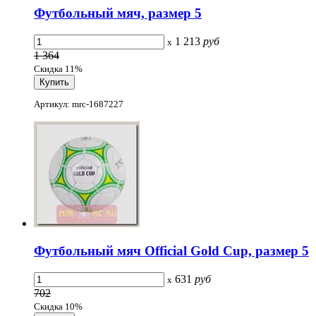
Футбольный мяч, размер 5
1 213
руб
x
1 364
Скидка 11%
Артикул: mrc-1687227
Футбольный мяч Official Gold Cup, размер 5
631
руб
x
702
Скидка 10%