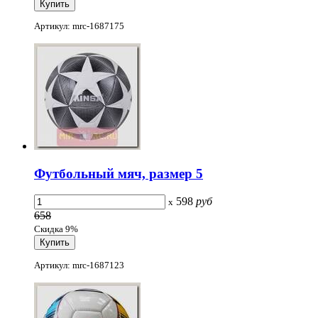
Артикул: mrc-1687175
Футбольный мяч, размер 5
598
руб
x
658
Скидка 9%
Артикул: mrc-1687123