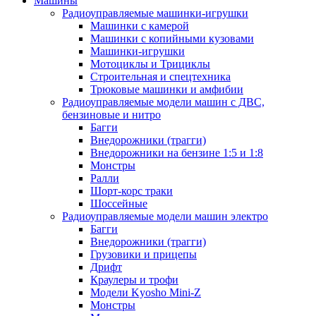
Машины
Радиоуправляемые машинки-игрушки
Машинки с камерой
Машинки с копийными кузовами
Машинки-игрушки
Мотоциклы и Трициклы
Строительная и спецтехника
Трюковые машинки и амфибии
Радиоуправляемые модели машин с ДВС,
бензиновые и нитро
Багги
Внедорожники (трагги)
Внедорожники на бензине 1:5 и 1:8
Монстры
Ралли
Шорт-корс траки
Шоссейные
Радиоуправляемые модели машин электро
Багги
Внедорожники (трагги)
Грузовики и прицепы
Дрифт
Краулеры и трофи
Модели Kyosho Mini-Z
Монстры