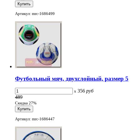
Артикул: mrc-1686499
Футбольный мяч, двухслойный, размер 5
356
руб
x
489
Скидка 27%
Артикул: mrc-1686447