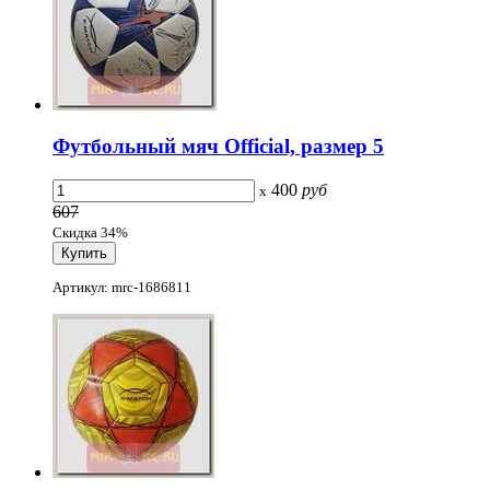
Футбольный мяч Official, размер 5
400
руб
x
607
Скидка 34%
Артикул: mrc-1686811