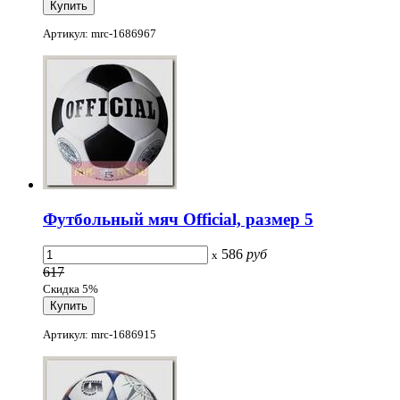
Артикул: mrc-1686967
Футбольный мяч Official, размер 5
586
руб
x
617
Скидка 5%
Артикул: mrc-1686915