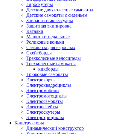
Гироскутеры
Детские двухколесные самокаты
Детские самокаты с сиденьем
Запчасти и аксессуары
Защитная экипировка
Каталки
Машинки педальные
Роликовые коньки
Самокаты для взрослых
Скейтборды
Трехколесные велосипеды
Трехколесные самокаты
кикборды
Трюковые самокаты
Электрокарты
Электроквадроциклы
Электромобили
Электромотоциклы
Электросамокаты
Электроскейты
Электроскутеры
Электротрициклы
Конструкторы
Динамический конструктор
Конструкторы Bunchems