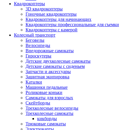
Квадрокоптеры
3D квадрокоптеры
Гоночные квадрокоптеры
Квадрокоптеры для начинающих
Квадрокоптеры профессиональные для съемки
Квадрокоптеры с камерой
Колесный транспорт
Беговелы
Велосипеды
Внедорожные самокаты
Гироскутеры
Детские двухколесные самокаты
Детские самокаты с сиденьем
Запчасти и аксессуары
Защитная экипировка
Каталки
Машинки педальные
Роликовые коньки
Самокаты для взрослых
Скейтборды
Трехколесные велосипеды
Трехколесные самокаты
кикборды
Трюковые самокаты
Электрокарты