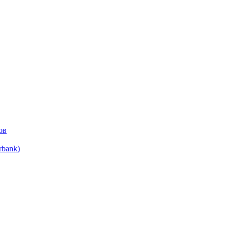
ов
bank)