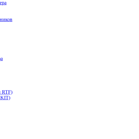
ера
мников
ра
ы RTF)
 KIT)