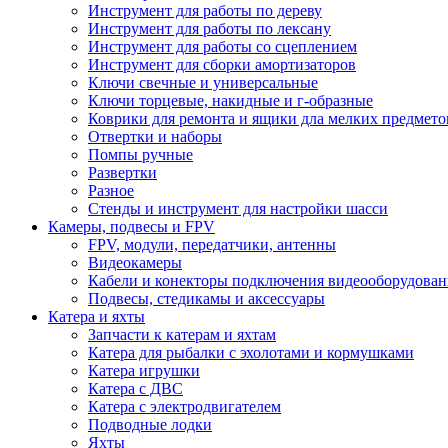
Инструмент для работы по дереву
Инструмент для работы по лексану
Инструмент для работы со сцеплением
Инструмент для сборки амортизаторов
Ключи свечные и универсальные
Ключи торцевые, накидные и г-образные
Коврики для ремонта и ящики дла мелких предмето
Отвертки и наборы
Помпы ручные
Развертки
Разное
Стенды и инструмент для настройки шасси
Камеры, подвесы и FPV
FPV, модули, передатчики, антенны
Видеокамеры
Кабели и конекторы подключения видеооборудован
Подвесы, стедикамы и аксессуары
Катера и яхты
Запчасти к катерам и яхтам
Катера для рыбалки с эхолотами и кормушками
Катера игрушки
Катера с ДВС
Катера с электродвигателем
Подводные лодки
Яхты