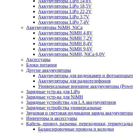
Аккумуляторы LiPo 14,8V
Аккумуляторы LiPo 18,5V
Аккумуляторы LiPo 22,2V
Аккумуляторы LiPo 3,7V
Аккумуляторы LiPo 7,4V
Аккумуляторы NiMH, NiCa
Аккумуляторы NiMH 4,8V
Аккумуляторы NiMH 7,2V
Аккумуляторы NiMH 8,4V
Аккумуляторы NiMH 9,6V
Аккумуляторы NiMH, NiCa 6,0V
Аксессуары
Блоки питания
Другие аккумуляторы
Аккумуляторы для видеокамер и фотоаппарат
Аккумуляторы для радиотелефонов
Универсальные внешние аккумуляторы (Power
Зарядные устр-ва для LiPo
Зарядные устр-ва для NiMH
Зарядные устройства для LA аккумуляторов
Зарядные устройства универсальные
Звуковая и световая индикация заряда аккумулятора
Инверторы и аксессуары
Кабель, провод, разъемы, переходники, термоусадка
Балансировочные провода и колодки