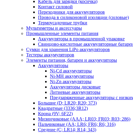
Кабель для зарядки (косичка)
Контакт силовой
Переходники для аккумуляторов
Провода в силиконовой изоляции (силовые)
Термоусадочные трубки
Мультиметры и аксессуары
Промышленные элементы питания
Аккумуляторы в промышленной упаковке
Свинцово-кислотные аккумуляторные батаре
Сумки для хранения LiPo аккумуляторов
Тестеры аккумуляторов
Элементы питания, батареи и аккумуляторы
Аккумуляторы
Ni-Cd аккумуляторы
Ni-MH аккумуляторы
Ni-Zn аккумуляторы
Аккумуляторы дисковые
Литиевые аккумуляторы
Предзаряженные аккумуляторы с низки
Большие (D; LR20; R20; 373)
Квадратные (3336;3R12)
Крона (9V; 6F22)
Мизинчиковые (AAA; LR03; FR03; R03; 286)
Пальчиковые (AA; LR6; FR6; R6; 316)
Средние (C; LR14; R14; 343)