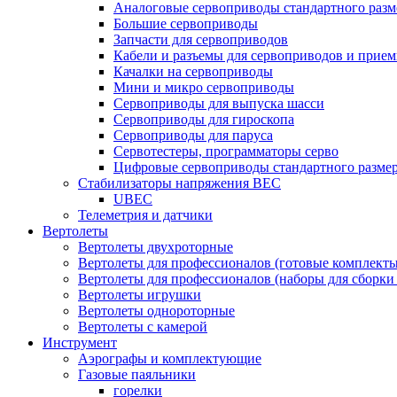
Аналоговые сервоприводы стандартного разм
Большие сервоприводы
Запчасти для сервоприводов
Кабели и разъемы для сервоприводов и прие
Качалки на сервоприводы
Мини и микро сервоприводы
Сервоприводы для выпуска шасси
Сервоприводы для гироскопа
Сервоприводы для паруса
Сервотестеры, программаторы серво
Цифровые сервоприводы стандартного разме
Стабилизаторы напряжения BEC
UBEC
Телеметрия и датчики
Вертолеты
Вертолеты двухроторные
Вертолеты для профессионалов (готовые комплект
Вертолеты для профессионалов (наборы для сборки
Вертолеты игрушки
Вертолеты однороторные
Вертолеты с камерой
Инструмент
Аэрографы и комплектующие
Газовые паяльники
горелки