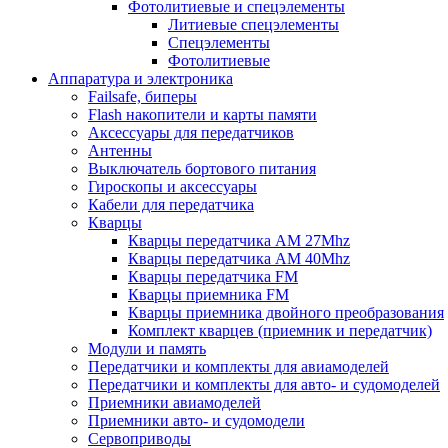
Фотолитиевые и спецэлементы
Литиевые спецэлементы
Спецэлементы
Фотолитиевые
Аппаратура и электроника
Failsafe, биперы
Flash накопители и карты памяти
Аксессуары для передатчиков
Антенны
Выключатель бортового питания
Гироскопы и аксессуары
Кабели для передатчика
Кварцы
Кварцы передатчика AM 27Mhz
Кварцы передатчика AM 40Mhz
Кварцы передатчика FM
Кварцы приемника FM
Кварцы приемника двойного преобразования
Комплект кварцев (приемник и передатчик)
Модули и память
Передатчики и комплекты для авиамоделей
Передатчики и комплекты для авто- и судомоделей
Приемники авиамоделей
Приемники авто- и судомодели
Сервоприводы