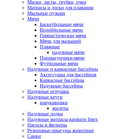
Маски, ласты, трубки, очки
Матрасы и доски для плавания
Мыльные пузыри
Мячи
Баскетбольные мячи
Волейбольные мячи
Гимнастические мячи
Мячи для малышей
Пляжные
надувные мячи
Попрыгунчики-мячи
Футбольные мячи
Надувные и каркасные бассейны
Аксессуары для бассейнов
Каркасные бассейны
Надувные бассейны
Надувные игрушки
Надувные круги
нарукавники
жилеты
Надувные лодки
Надувные матрасы-кровати Intex
Насосы и фильтры
Резиновые прыгуны животные
Санки