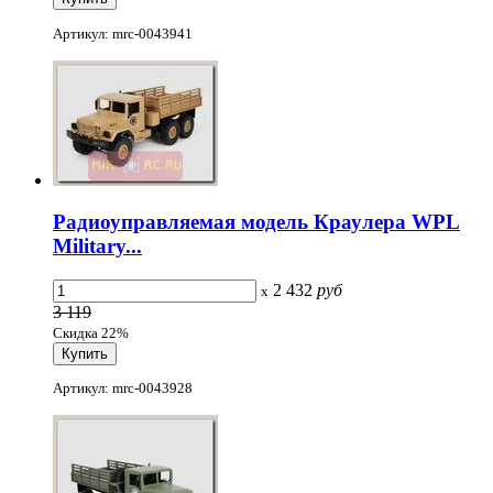
Артикул: mrc-0043941
Радиоуправляемая модель Краулера WPL
Military...
2 432
руб
x
3 119
Скидка 22%
Артикул: mrc-0043928