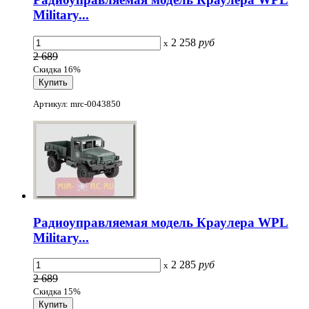
Military...
2 258
руб
x
2 689
Скидка 16%
Артикул: mrc-0043850
Радиоуправляемая модель Краулера WPL
Military...
2 285
руб
x
2 689
Скидка 15%