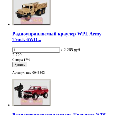
Радиоуправляемый краулер WPL Army
Truck 6WD...
2 265
руб
x
2 729
Скидка 17%
Артикул: mrc-0043863
Радиоуправляемая модель Краулера WPL