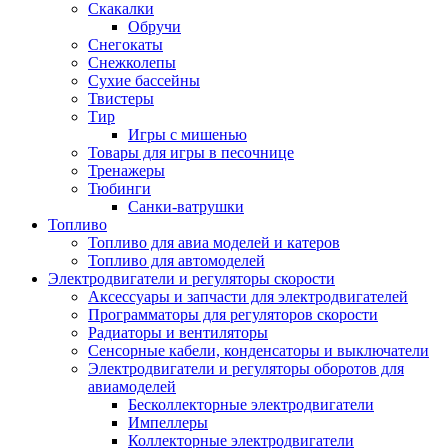
Скакалки
Обручи
Снегокаты
Снежколепы
Сухие бассейны
Твистеры
Тир
Игры с мишенью
Товары для игры в песочнице
Тренажеры
Тюбинги
Санки-ватрушки
Топливо
Топливо для авиа моделей и катеров
Топливо для автомоделей
Электродвигатели и регуляторы скорости
Аксессуары и запчасти для электродвигателей
Программаторы для регуляторов скорости
Радиаторы и вентиляторы
Сенсорные кабели, конденсаторы и выключатели
Электродвигатели и регуляторы оборотов для
авиамоделей
Бесколлекторные электродвигатели
Импеллеры
Коллекторные электродвигатели