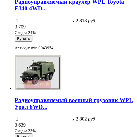
Радиоуправляемый краулер WPL Toyota
FJ40 4WD...
2 818
руб
x
3 709
Скидка 24%
Артикул: mrc-0043954
Радиоуправляемый военный грузовик WPL
Урал 6WD...
2 802
руб
x
3 639
Скидка 23%