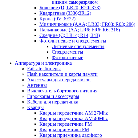
низким саморазрядом
Большие (D; LR20; R20; 373)
Квадратные (3336;3R12)
Крона (9V; 6F22)
Мизинчиковые (AAA; LR03; FR03; R03; 286)
Пальчиковые (AA; LR6; FR6; R6; 316)
Средние (C; LR14; R14; 343)
Фотолитиевые и спецэлементы
Литиевые спецэлементы
Спецэлементы
Фотолитиевые
Аппаратура и электроника
Failsafe, биперы
Flash накопители и карты памяти
Аксессуары для передатчиков
Антенны
Выключатель бортового питания
Гироскопы и аксессуары
Кабели для передатчика
Кварцы
Кварцы передатчика AM 27Mhz
Кварцы передатчика AM 40Mhz
Кварцы передатчика FM
Кварцы приемника FM
Кварцы приемника двойного