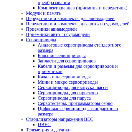
преобразования
Комплект кварцев (приемник и передатчик)
Модули и память
Передатчики и комплекты для авиамоделей
Передатчики и комплекты для авто- и судомоделей
Приемники авиамоделей
Приемники авто- и судомодели
Сервоприводы
Аналоговые сервоприводы стандартного
размера
Большие сервоприводы
Запчасти для сервоприводов
Кабели и разъемы для сервоприводов и
приемников
Качалки на сервоприводы
Мини и микро сервоприводы
Сервоприводы для выпуска шасси
Сервоприводы для гироскопа
Сервоприводы для паруса
Сервотестеры, программаторы серво
Цифровые сервоприводы стандартного
размера
Стабилизаторы напряжения BEC
UBEC
Телеметрия и датчики