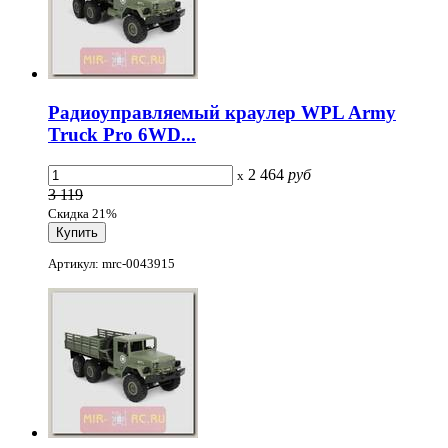
Радиоуправляемый краулер WPL Army
Truck Pro 6WD...
2 464
руб
x
3 119
Скидка 21%
Артикул: mrc-0043915