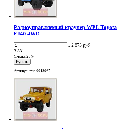
Радиоуправляемый краулер WPL Toyota
FJ40 4WD...
2 873
руб
x
3 831
Скидка 25%
Артикул: mrc-0043967