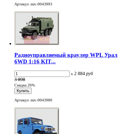
Артикул: mrc-0043993
Радиоуправляемый краулер WPL Урал
6WD 1:16 KIT...
2 884
руб
x
3 898
Скидка 26%
Артикул: mrc-0043980