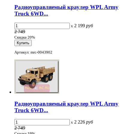
Радиоуправляемый краулер WPL Army
Truck 6WD...
2 199
руб
x
2 749
Скидка 20%
Артикул: mrc-0043902
Радиоуправляемый краулер WPL Army
Truck 6WD...
2 226
руб
x
2 749
Скидка 19%