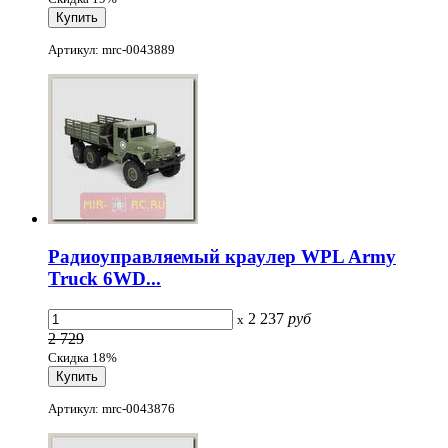
Артикул: mrc-0043889
Радиоуправляемый краулер WPL Army
Truck 6WD...
2 237
руб
x
2 729
Скидка 18%
Артикул: mrc-0043876