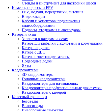
Стенды и инструмент для настройки шасси
Камеры, подвесы и FPV
FPV, модули, передатчики, антенны
Видеокамеры
Кабели и конекторы подключения
видеооборудования
Подвесы, стедикамы и аксессуары
Катера и яхты
Запчасти к катерам и яхтам
Катера для рыбалки с эхолотами и кормушками
Катера игрушки
Катера с ДВС
Катера с электродвигателем
Подводные лодки
Яхты
Квадрокоптеры
3D квадрокоптеры
Гоночные квадрокоптеры
Квадрокоптеры для начинающих
Квадрокоптеры профессиональные для съемки
Квадрокоптеры с камерой
Колесный транспорт
Беговелы
Велосипеды
Внедорожные самокаты