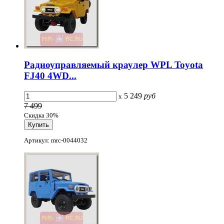
Радиоуправляемый краулер WPL Toyota
FJ40 4WD...
5 249
руб
x
7 499
Скидка 30%
Артикул: mrc-0044032