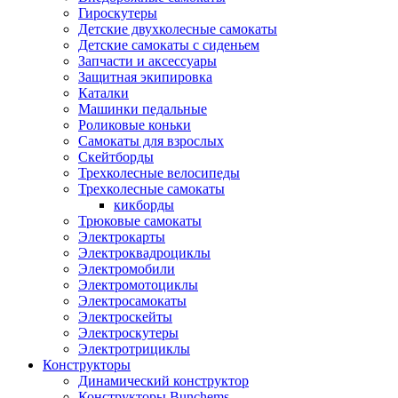
Гироскутеры
Детские двухколесные самокаты
Детские самокаты с сиденьем
Запчасти и аксессуары
Защитная экипировка
Каталки
Машинки педальные
Роликовые коньки
Самокаты для взрослых
Скейтборды
Трехколесные велосипеды
Трехколесные самокаты
кикборды
Трюковые самокаты
Электрокарты
Электроквадроциклы
Электромобили
Электромотоциклы
Электросамокаты
Электроскейты
Электроскутеры
Электротрициклы
Конструкторы
Динамический конструктор
Конструкторы Bunchems