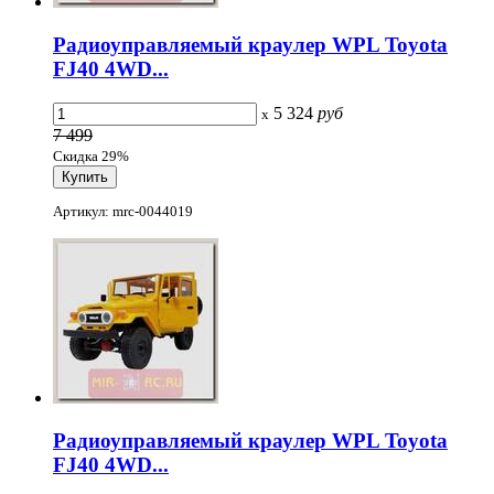
Радиоуправляемый краулер WPL Toyota
FJ40 4WD...
5 324
руб
x
7 499
Скидка 29%
Артикул: mrc-0044019
Радиоуправляемый краулер WPL Toyota
FJ40 4WD...