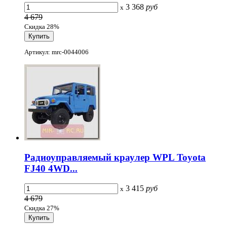
3 368
руб
x
4 679
Скидка 28%
Артикул: mrc-0044006
Радиоуправляемый краулер WPL Toyota
FJ40 4WD...
3 415
руб
x
4 679
Скидка 27%