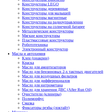
Конструкторы LEGO
Конструкторы деревянные
Конструкторы для малышей
Конструкторы магнитные
Конструкторы на радиоуправлении
Конструкторы на солнечной батарее
Металлические конструкторы
Мягкие конструкторы
Пластмассовые конструкторы
Робототехника
Электронный конструктор
Масла и автохимия
Клеи (циакрин)
Краска
Масло для амортизаторов
Масло для бензиновых 2-х тактных двигателей
Масло для воздушных фильтров
Масло для дифференциалов
Масло для нитрометана
Масло для хранения ДВС (After Run Oil)
Очистители (клинеры)
Полиморфус
Смазка
Фиксаторы резбы (локтайт)