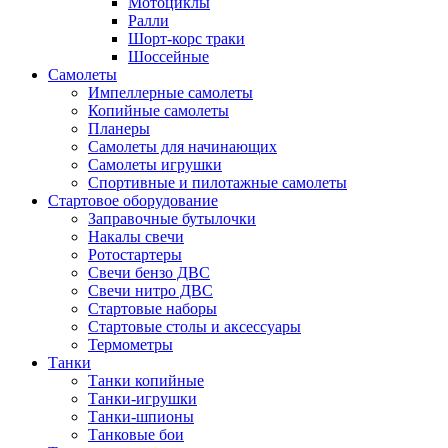
Мотоциклы
Ралли
Шорт-корс траки
Шоссейные
Самолеты
Импеллерные самолеты
Копийные самолеты
Планеры
Самолеты для начинающих
Самолеты игрушки
Спортивные и пилотажные самолеты
Стартовое оборудование
Заправочные бутылочки
Накалы свечи
Ротостартеры
Свечи бензо ДВС
Свечи нитро ДВС
Стартовые наборы
Стартовые столы и аксессуары
Термометры
Танки
Танки копийные
Танки-игрушки
Танки-шпионы
Танковые бои