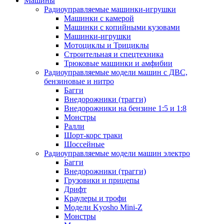
Машины
Радиоуправляемые машинки-игрушки
Машинки с камерой
Машинки с копийными кузовами
Машинки-игрушки
Мотоциклы и Трициклы
Строительная и спецтехника
Трюковые машинки и амфибии
Радиоуправляемые модели машин с ДВС,
бензиновые и нитро
Багги
Внедорожники (трагги)
Внедорожники на бензине 1:5 и 1:8
Монстры
Ралли
Шорт-корс траки
Шоссейные
Радиоуправляемые модели машин электро
Багги
Внедорожники (трагги)
Грузовики и прицепы
Дрифт
Краулеры и трофи
Модели Kyosho Mini-Z
Монстры