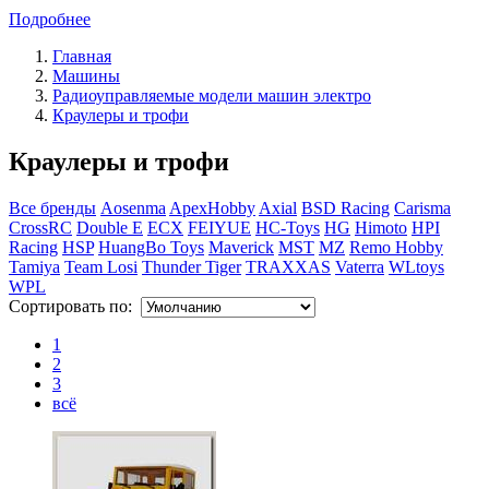
Подробнее
Главная
Машины
Радиоуправляемые модели машин электро
Краулеры и трофи
Краулеры и трофи
Все бренды
Aosenma
ApexHobby
Axial
BSD Racing
Carisma
CrossRC
Double E
ECX
FEIYUE
HC-Toys
HG
Himoto
HPI
Racing
HSP
HuangBo Toys
Maverick
MST
MZ
Remo Hobby
Tamiya
Team Losi
Thunder Tiger
TRAXXAS
Vaterra
WLtoys
WPL
Сортировать по:
1
2
3
всё