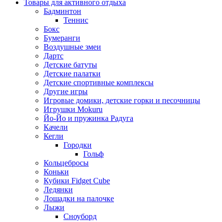
Товары для активного отдыха
Бадминтон
Теннис
Бокс
Бумеранги
Воздушные змеи
Дартс
Детские батуты
Детские палатки
Детские спортивные комплексы
Другие игры
Игровые домики, детские горки и песочницы
Игрушки Mokuru
Йо-Йо и пружинка Радуга
Качели
Кегли
Городки
Гольф
Кольцебросы
Коньки
Кубики Fidget Cube
Ледянки
Лошадки на палочке
Лыжи
Сноуборд