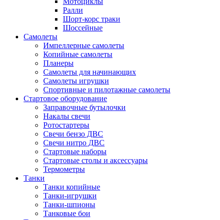
Мотоциклы
Ралли
Шорт-корс траки
Шоссейные
Самолеты
Импеллерные самолеты
Копийные самолеты
Планеры
Самолеты для начинающих
Самолеты игрушки
Спортивные и пилотажные самолеты
Стартовое оборудование
Заправочные бутылочки
Накалы свечи
Ротостартеры
Свечи бензо ДВС
Свечи нитро ДВС
Стартовые наборы
Стартовые столы и аксессуары
Термометры
Танки
Танки копийные
Танки-игрушки
Танки-шпионы
Танковые бои