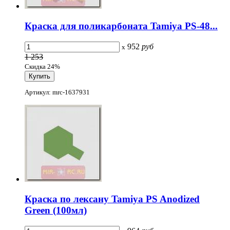
Краска для поликарбоната Tamiya PS-48...
952
руб
x
1 253
Скидка 24%
Артикул: mrc-1637931
Краска по лексану Tamiya PS Anodized
Green (100мл)