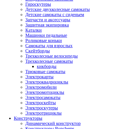
Гироскутеры
Детские двухколесные самокаты
Детские самокаты с сиденьем
Запчасти и аксессуары
Защитная экипировка
Каталки
Машинки педальные
Роликовые коньки
Самокаты для взрослых
Скейтборды
Трехколесные велосипеды
Трехколесные самокаты
кикборды
Трюковые самокаты
Электрокарты
Электроквадроциклы
Электромобили
Электромотоциклы
Электросамокаты
Электроскейты
Электроскутеры
Электротрициклы
Конструкторы
Динамический конструктор
Конструкторы Bunchems