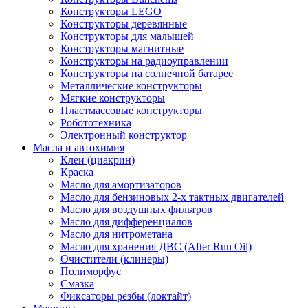
Конструкторы LEGO
Конструкторы деревянные
Конструкторы для малышей
Конструкторы магнитные
Конструкторы на радиоуправлении
Конструкторы на солнечной батарее
Металлические конструкторы
Мягкие конструкторы
Пластмассовые конструкторы
Робототехника
Электронный конструктор
Масла и автохимия
Клеи (циакрин)
Краска
Масло для амортизаторов
Масло для бензиновых 2-х тактных двигателей
Масло для воздушных фильтров
Масло для дифференциалов
Масло для нитрометана
Масло для хранения ДВС (After Run Oil)
Очистители (клинеры)
Полиморфус
Смазка
Фиксаторы резбы (локтайт)