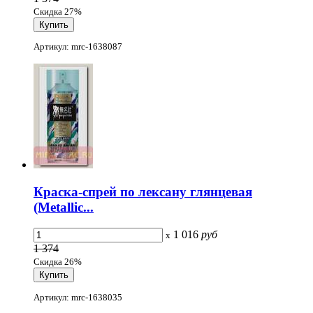
Скидка 27%
Артикул: mrc-1638087
Краска-спрей по лексану глянцевая
(Metallic...
1 016
руб
x
1 374
Скидка 26%
Артикул: mrc-1638035