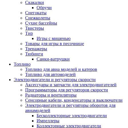
Скакалки
Обручи
Снегокаты
Снежколепы
Сухие бассейны
Твистеры
Тир
Игры с мишенью
Товары для игры в песочнице
Тренажеры
Тюбинги
Санки-ватрушки
Топливо
Топливо для авиа моделей и катеров
Топливо для автомоделей
Электродвигатели и регуляторы скорости
Аксессуары и запчасти для электродвигателей
Программаторы для регуляторов скорости
Радиаторы и вентиляторы
Сенсорные кабели, конденсаторы и выключатели
Электродвигатели и регуляторы оборотов для
авиамоделей
Бесколлекторные электродвигатели
Импеллеры
Коллекторные электродвигатели