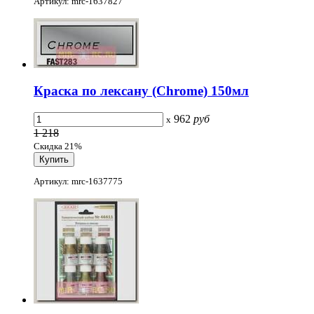
Артикул: mrc-1637827
Краска по лексану (Chrome) 150мл
962
руб
x
1 218
Скидка 21%
Артикул: mrc-1637775