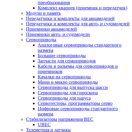
преобразования
Комплект кварцев (приемник и передатчик)
Модули и память
Передатчики и комплекты для авиамоделей
Передатчики и комплекты для авто- и судомоделей
Приемники авиамоделей
Приемники авто- и судомодели
Сервоприводы
Аналоговые сервоприводы стандартного
размера
Большие сервоприводы
Запчасти для сервоприводов
Кабели и разъемы для сервоприводов и
приемников
Качалки на сервоприводы
Мини и микро сервоприводы
Сервоприводы для выпуска шасси
Сервоприводы для гироскопа
Сервоприводы для паруса
Сервотестеры, программаторы серво
Цифровые сервоприводы стандартного
размера
Стабилизаторы напряжения BEC
UBEC
Телеметрия и датчики