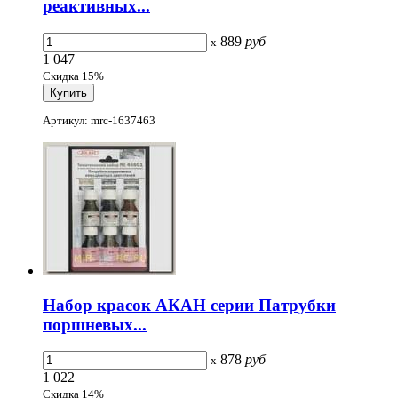
реактивных...
889
руб
x
1 047
Скидка 15%
Артикул: mrc-1637463
Набор красок АКАН серии Патрубки
поршневых...
878
руб
x
1 022
Скидка 14%