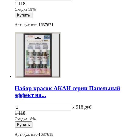
1 118
Скидка 19%
Артикул: mrc-1637671
Набор красок АКАН серии Панельный
эффект на...
916
руб
x
1 118
Скидка 18%
Артикул: mrc-1637619