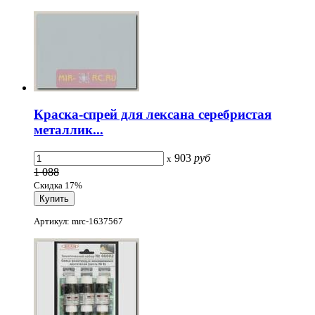
Краска-спрей для лексана серебристая
металлик...
903
руб
x
1 088
Скидка 17%
Артикул: mrc-1637567