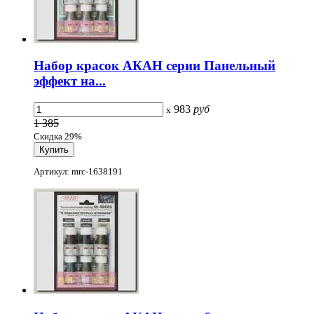
Набор красок АКАН серии Панельный
эффект на...
983
руб
x
1 385
Скидка 29%
Артикул: mrc-1638191