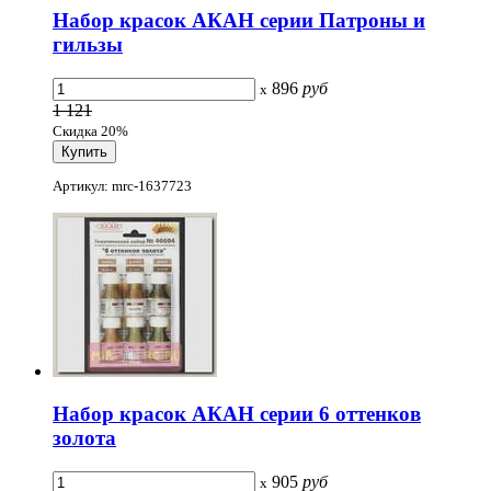
Набор красок АКАН серии Патроны и
гильзы
896
руб
x
1 121
Скидка 20%
Артикул: mrc-1637723
Набор красок АКАН серии 6 оттенков
золота
905
руб
x