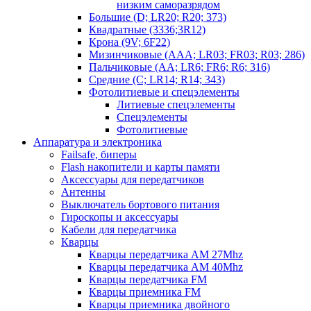
низким саморазрядом
Большие (D; LR20; R20; 373)
Квадратные (3336;3R12)
Крона (9V; 6F22)
Мизинчиковые (AAA; LR03; FR03; R03; 286)
Пальчиковые (AA; LR6; FR6; R6; 316)
Средние (C; LR14; R14; 343)
Фотолитиевые и спецэлементы
Литиевые спецэлементы
Спецэлементы
Фотолитиевые
Аппаратура и электроника
Failsafe, биперы
Flash накопители и карты памяти
Аксессуары для передатчиков
Антенны
Выключатель бортового питания
Гироскопы и аксессуары
Кабели для передатчика
Кварцы
Кварцы передатчика AM 27Mhz
Кварцы передатчика AM 40Mhz
Кварцы передатчика FM
Кварцы приемника FM
Кварцы приемника двойного