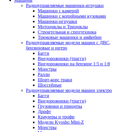
Машины
Радиоуправляемые машинки-игрушки
Машинки с камерой
Машинки с копийными кузовами
Машинки-игрушки
Мотоциклы и Трициклы
Строительная и спецтехника
Трюковые машинки и амфибии
Радиоуправляемые модели машин с ДВС,
бензиновые и нитро
Багги
Внедорожники (трагги)
Внедорожники на бензине 1:5 и 1:8
Монстры
Ралли
Шорт-корс траки
Шоссейные
Радиоуправляемые модели машин электро
Багги
Внедорожники (трагги)
Грузовики и прицепы
Дрифт
Краулеры и трофи
Модели Kyosho Mini-Z
Монстры