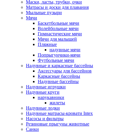
Маски, ласты, трубки, очки
Матрасы и доски для плавания
Мыльные пузыри
Мячи
Баскетбольные мячи
Волейбольные мячи
Гимнастические мячи
Мячи для малышей
Пляжные
надувные мячи
Попрыгунчики-мячи
Футбольные мячи
Надувные и каркасные бассейны
Аксессуары для бассейнов
Каркасные бассейны
Надувные бассейны
Надувные игрушки
Надувные круги
нарукавники
жилеты
Надувные лодки
Надувные матрасы-кровати Intex
Насосы и фильтры
Резиновые прыгуны животные
Санки