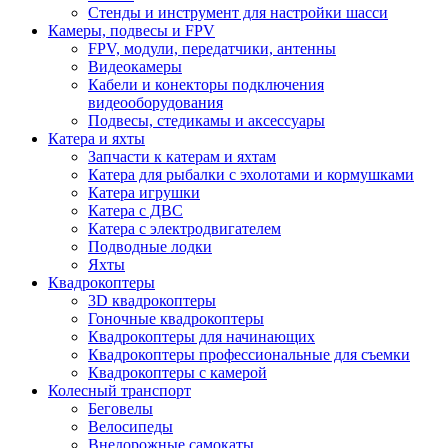
Стенды и инструмент для настройки шасси
Камеры, подвесы и FPV
FPV, модули, передатчики, антенны
Видеокамеры
Кабели и конекторы подключения
видеооборудования
Подвесы, стедикамы и аксессуары
Катера и яхты
Запчасти к катерам и яхтам
Катера для рыбалки с эхолотами и кормушками
Катера игрушки
Катера с ДВС
Катера с электродвигателем
Подводные лодки
Яхты
Квадрокоптеры
3D квадрокоптеры
Гоночные квадрокоптеры
Квадрокоптеры для начинающих
Квадрокоптеры профессиональные для съемки
Квадрокоптеры с камерой
Колесный транспорт
Беговелы
Велосипеды
Внедорожные самокаты