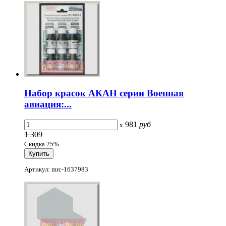
Набор красок АКАН серии Военная
авиация:...
981
руб
x
1 309
Скидка 25%
Артикул: mrc-1637983