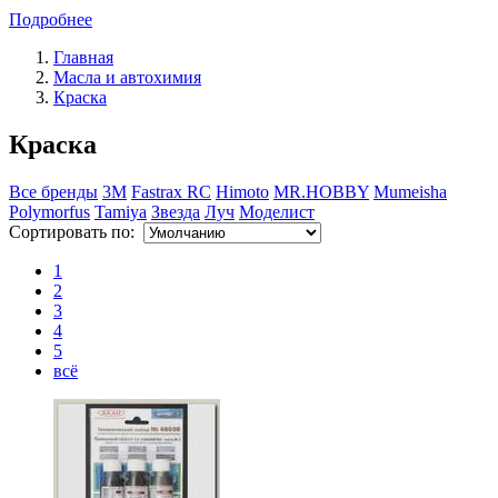
Подробнее
Главная
Масла и автохимия
Краска
Краска
Все бренды
3M
Fastrax RC
Himoto
MR.HOBBY
Mumeisha
Polymorfus
Tamiya
Звезда
Луч
Моделист
Сортировать по:
1
2
3
4
5
всё