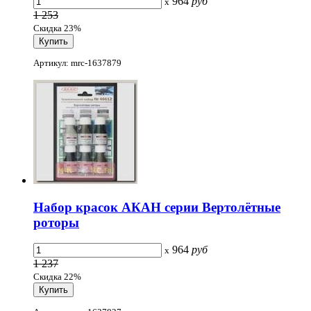
964
руб
x
1 253
Скидка 23%
Артикул: mrc-1637879
Набор красок АКАН серии Вертолётные
роторы
964
руб
x
1 237
Скидка 22%