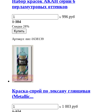
Набор красок АКАН серии 6
перламутровых оттенков
996
руб
x
1 384
Скидка 28%
Артикул: mrc-1638139
Краска-спрей по лексану глянцевая
(Metallic...
1 003
руб
x
1 374