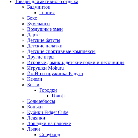
Товары для активного отдыха
Бадминтон
Теннис
Бокс
Бумеранги
Воздушные змеи
Дартс
Детские батуты
Детские палатки
Детские спортивные комплексы
Другие игры
Игровые домики, детские горки и песочницы
Игрушки Mokuru
Йо-Йо и пружинка Радуга
Качели
Кегли
Городки
Гольф
Кольцебросы
Коньки
Кубики Fidget Cube
Ледянки
Лошадки на палочке
Лыжи
Сноуборд