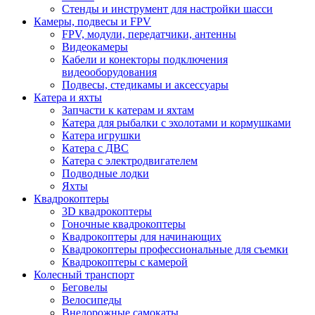
Стенды и инструмент для настройки шасси
Камеры, подвесы и FPV
FPV, модули, передатчики, антенны
Видеокамеры
Кабели и конекторы подключения
видеооборудования
Подвесы, стедикамы и аксессуары
Катера и яхты
Запчасти к катерам и яхтам
Катера для рыбалки с эхолотами и кормушками
Катера игрушки
Катера с ДВС
Катера с электродвигателем
Подводные лодки
Яхты
Квадрокоптеры
3D квадрокоптеры
Гоночные квадрокоптеры
Квадрокоптеры для начинающих
Квадрокоптеры профессиональные для съемки
Квадрокоптеры с камерой
Колесный транспорт
Беговелы
Велосипеды
Внедорожные самокаты