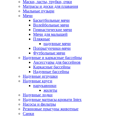
Маски, ласты, трубки, очки
Матрасы и доски для плавания
Мыльные пузыри
Мячи
Баскетбольные мячи
Волейбольные мячи
Гимнастические мячи
Мячи для малышей
Пляжные
надувные мячи
Попрыгунчики-мячи
Футбольные мячи
Надувные и каркасные бассейны
Аксессуары для бассейнов
Каркасные бассейны
Надувные бассейны
Надувные игрушки
Надувные круги
нарукавники
жилеты
Надувные лодки
Надувные матрасы-кровати Intex
Насосы и фильтры
Резиновые прыгуны животные
Санки