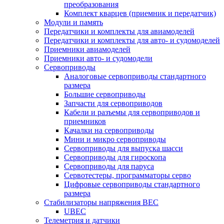
преобразования
Комплект кварцев (приемник и передатчик)
Модули и память
Передатчики и комплекты для авиамоделей
Передатчики и комплекты для авто- и судомоделей
Приемники авиамоделей
Приемники авто- и судомодели
Сервоприводы
Аналоговые сервоприводы стандартного
размера
Большие сервоприводы
Запчасти для сервоприводов
Кабели и разъемы для сервоприводов и
приемников
Качалки на сервоприводы
Мини и микро сервоприводы
Сервоприводы для выпуска шасси
Сервоприводы для гироскопа
Сервоприводы для паруса
Сервотестеры, программаторы серво
Цифровые сервоприводы стандартного
размера
Стабилизаторы напряжения BEC
UBEC
Телеметрия и датчики