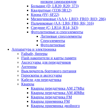
низким саморазрядом
Большие (D; LR20; R20; 373)
Квадратные (3336;3R12)
Крона (9V; 6F22)
Мизинчиковые (AAA; LR03; FR03; R03; 286)
Пальчиковые (AA; LR6; FR6; R6; 316)
Средние (C; LR14; R14; 343)
Фотолитиевые и спецэлементы
Литиевые спецэлементы
Спецэлементы
Фотолитиевые
Аппаратура и электроника
Failsafe, биперы
Flash накопители и карты памяти
Аксессуары для передатчиков
Антенны
Выключатель бортового питания
Гироскопы и аксессуары
Кабели для передатчика
Кварцы
Кварцы передатчика AM 27Mhz
Кварцы передатчика AM 40Mhz
Кварцы передатчика FM
Кварцы приемника FM
Кварцы приемника двойного