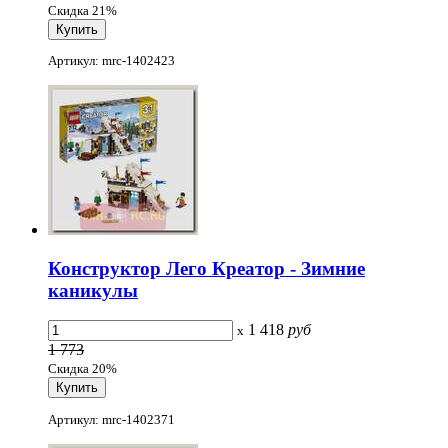
Скидка 21%
Артикул: mrc-1402423
Конструктор Лего Креатор - Зимние
каникулы
1 418
руб
x
1 773
Скидка 20%
Артикул: mrc-1402371