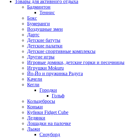
Товары для активного отдыха
Бадминтон
Теннис
Бокс
Бумеранги
Воздушные змеи
Дартс
Детские батуты
Детские палатки
Детские спортивные комплексы
Другие игры
Игровые домики, детские горки и песочницы
Игрушки Mokuru
Йо-Йо и пружинка Радуга
Качели
Кегли
Городки
Гольф
Кольцебросы
Коньки
Кубики Fidget Cube
Ледянки
Лошадки на палочке
Лыжи
Сноуборд