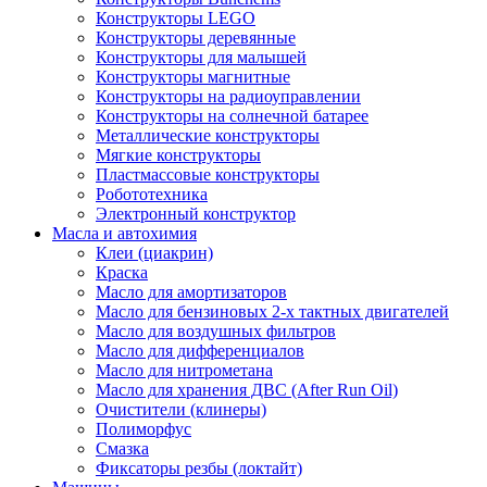
Конструкторы LEGO
Конструкторы деревянные
Конструкторы для малышей
Конструкторы магнитные
Конструкторы на радиоуправлении
Конструкторы на солнечной батарее
Металлические конструкторы
Мягкие конструкторы
Пластмассовые конструкторы
Робототехника
Электронный конструктор
Масла и автохимия
Клеи (циакрин)
Краска
Масло для амортизаторов
Масло для бензиновых 2-х тактных двигателей
Масло для воздушных фильтров
Масло для дифференциалов
Масло для нитрометана
Масло для хранения ДВС (After Run Oil)
Очистители (клинеры)
Полиморфус
Смазка
Фиксаторы резбы (локтайт)