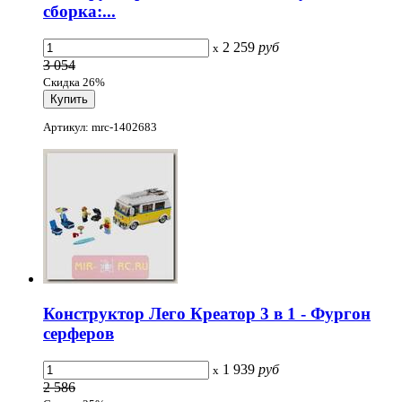
сборка:...
2 259
руб
x
3 054
Скидка 26%
Артикул: mrc-1402683
Конструктор Лего Креатор 3 в 1 - Фургон
серферов
1 939
руб
x
2 586