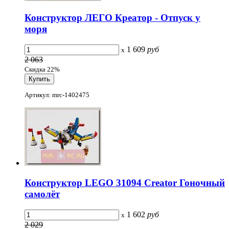
Конструктор ЛЕГО Креатор - Отпуск у
моря
1 609
руб
x
2 063
Скидка 22%
Артикул: mrc-1402475
Конструктор LEGO 31094 Creator Гоночный
самолёт
1 602
руб
x
2 029