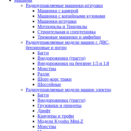
Машины
Радиоуправляемые машинки-игрушки
Машинки с камерой
Машинки с копийными кузовами
Машинки-игрушки
Мотоциклы и Трициклы
Строительная и спецтехника
Трюковые машинки и амфибии
Радиоуправляемые модели машин с ДВС,
бензиновые и нитро
Багги
Внедорожники (трагги)
Внедорожники на бензине 1:5 и 1:8
Монстры
Ралли
Шорт-корс траки
Шоссейные
Радиоуправляемые модели машин электро
Багги
Внедорожники (трагги)
Грузовики и прицепы
Дрифт
Краулеры и трофи
Модели Kyosho Mini-Z
Монстры