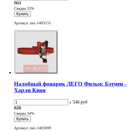
963
Скидка 35%
Артикул: mrc-1403151
Налобный фонарик ЛЕГО Фильм: Бэтмен -
Харли Квин
546
руб
x
828
Скидка 34%
Артикул: mrc-1403099