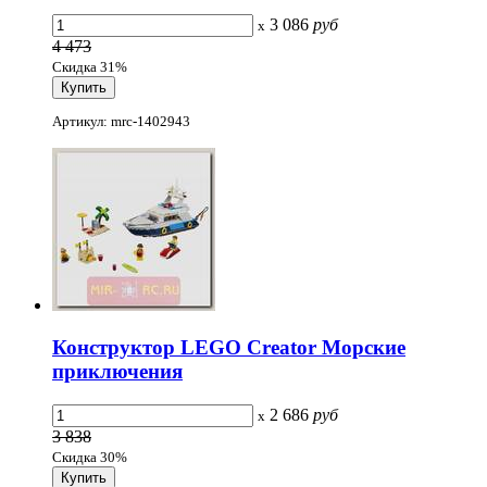
3 086
руб
x
4 473
Скидка 31%
Артикул: mrc-1402943
Конструктор LEGO Creator Морские
приключения
2 686
руб
x
3 838
Скидка 30%