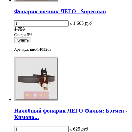
Фонарик-ночник ЛЕГО - Superman
1 665
руб
x
1 753
Скидка 5%
Артикул: mrc-1403203
Налобный фонарик ЛЕГО Фильм: Бэтмен -
Кимоно...
625
руб
x