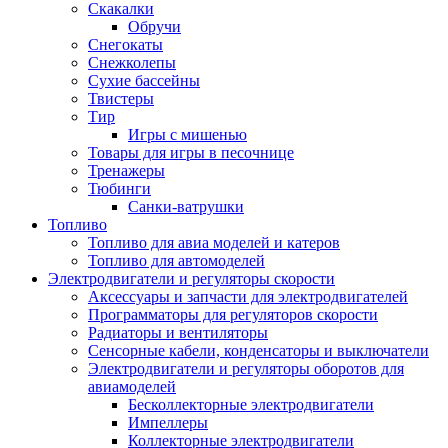
Скакалки
Обручи
Снегокаты
Снежколепы
Сухие бассейны
Твистеры
Тир
Игры с мишенью
Товары для игры в песочнице
Тренажеры
Тюбинги
Санки-ватрушки
Топливо
Топливо для авиа моделей и катеров
Топливо для автомоделей
Электродвигатели и регуляторы скорости
Аксессуары и запчасти для электродвигателей
Программаторы для регуляторов скорости
Радиаторы и вентиляторы
Сенсорные кабели, конденсаторы и выключатели
Электродвигатели и регуляторы оборотов для
авиамоделей
Бесколлекторные электродвигатели
Импеллеры
Коллекторные электродвигатели