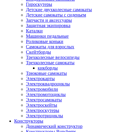
Гироскутеры
Детские двухколесные самокаты
Детские самокаты с сиденьем
Запчасти и аксессуары
Защитная экипировка
Каталки
Машинки педальные
Роликовые коньки
Самокаты для взрослых
Скейтборды
Трехколесные велосипеды
Трехколесные самокаты
кикборды
Трюковые самокаты
Электрокарты
Электроквадроциклы
Электромобили
Электромотоциклы
Электросамокаты
Электроскейты
Электроскутеры
Электротрициклы
Конструкторы
Динамический конструктор
Конструкторы Bunchems