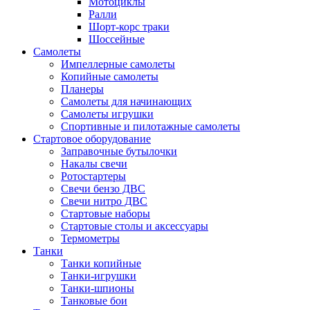
Мотоциклы
Ралли
Шорт-корс траки
Шоссейные
Самолеты
Импеллерные самолеты
Копийные самолеты
Планеры
Самолеты для начинающих
Самолеты игрушки
Спортивные и пилотажные самолеты
Стартовое оборудование
Заправочные бутылочки
Накалы свечи
Ротостартеры
Свечи бензо ДВС
Свечи нитро ДВС
Стартовые наборы
Стартовые столы и аксессуары
Термометры
Танки
Танки копийные
Танки-игрушки
Танки-шпионы
Танковые бои