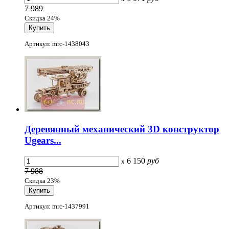
7 989
Скидка 24%
Артикул: mrc-1438043
Деревянный механический 3D конструктор
Ugears...
6 150
руб
x
7 988
Скидка 23%
Артикул: mrc-1437991