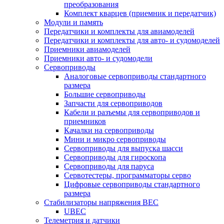
преобразования
Комплект кварцев (приемник и передатчик)
Модули и память
Передатчики и комплекты для авиамоделей
Передатчики и комплекты для авто- и судомоделей
Приемники авиамоделей
Приемники авто- и судомодели
Сервоприводы
Аналоговые сервоприводы стандартного
размера
Большие сервоприводы
Запчасти для сервоприводов
Кабели и разъемы для сервоприводов и
приемников
Качалки на сервоприводы
Мини и микро сервоприводы
Сервоприводы для выпуска шасси
Сервоприводы для гироскопа
Сервоприводы для паруса
Сервотестеры, программаторы серво
Цифровые сервоприводы стандартного
размера
Стабилизаторы напряжения BEC
UBEC
Телеметрия и датчики