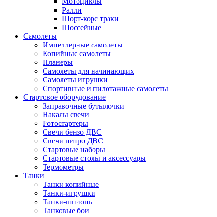
Мотоциклы
Ралли
Шорт-корс траки
Шоссейные
Самолеты
Импеллерные самолеты
Копийные самолеты
Планеры
Самолеты для начинающих
Самолеты игрушки
Спортивные и пилотажные самолеты
Стартовое оборудование
Заправочные бутылочки
Накалы свечи
Ротостартеры
Свечи бензо ДВС
Свечи нитро ДВС
Стартовые наборы
Стартовые столы и аксессуары
Термометры
Танки
Танки копийные
Танки-игрушки
Танки-шпионы
Танковые бои