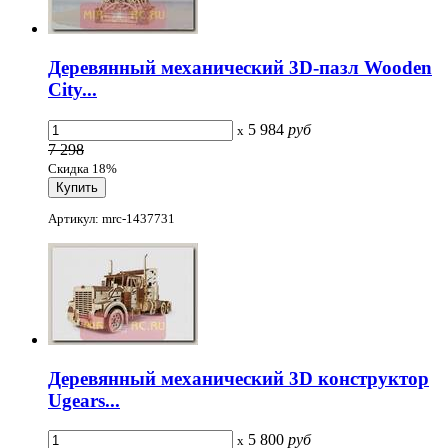
Деревянный механический 3D-пазл Wooden
City...
5 984
руб
x
7 298
Скидка 18%
Артикул: mrc-1437731
Деревянный механический 3D конструктор
Ugears...
5 800
руб
x