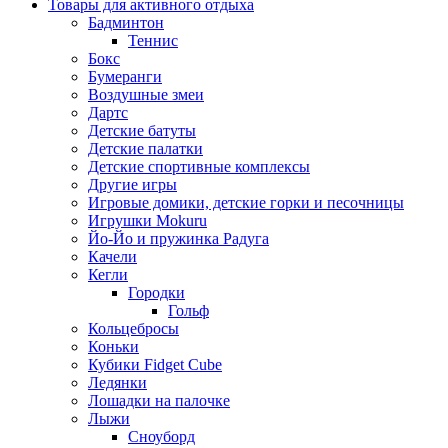
Товары для активного отдыха
Бадминтон
Теннис
Бокс
Бумеранги
Воздушные змеи
Дартс
Детские батуты
Детские палатки
Детские спортивные комплексы
Другие игры
Игровые домики, детские горки и песочницы
Игрушки Mokuru
Йо-Йо и пружинка Радуга
Качели
Кегли
Городки
Гольф
Кольцебросы
Коньки
Кубики Fidget Cube
Ледянки
Лошадки на палочке
Лыжи
Сноуборд