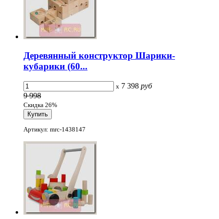
Деревянный конструктор Шарики-
кубарики (60...
7 398
руб
x
9 998
Скидка 26%
Артикул: mrc-1438147