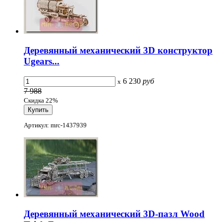
Деревянный механический 3D конструктор
Ugears...
6 230
руб
x
7 988
Скидка 22%
Артикул: mrc-1437939
Деревянный механический 3D-пазл Wood