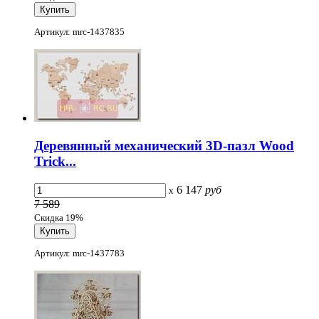
Артикул: mrc-1437835
Деревянный механический 3D-пазл Wood
Trick...
6 147
руб
x
7 589
Скидка 19%
Артикул: mrc-1437783