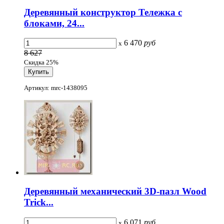
Деревянный конструктор Тележка с
блоками, 24...
6 470
руб
x
8 627
Скидка 25%
Артикул: mrc-1438095
Деревянный механический 3D-пазл Wood
Trick...
6 071
руб
x