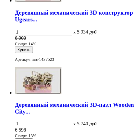
Деревянный механический 3D конструктор
Ugears...
5 934
руб
x
6 900
Скидка 14%
Артикул: mrc-1437523
Деревянный механический 3D-пазл Wooden
City...
5 740
руб
x
6 598
Скидка 13%