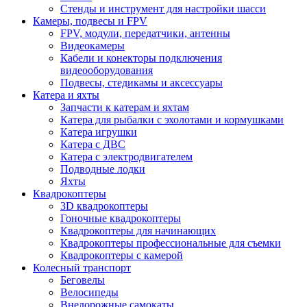
Стенды и инструмент для настройки шасси
Камеры, подвесы и FPV
FPV, модули, передатчики, антенны
Видеокамеры
Кабели и конекторы подключения
видеооборудования
Подвесы, стедикамы и аксессуары
Катера и яхты
Запчасти к катерам и яхтам
Катера для рыбалки с эхолотами и кормушками
Катера игрушки
Катера с ДВС
Катера с электродвигателем
Подводные лодки
Яхты
Квадрокоптеры
3D квадрокоптеры
Гоночные квадрокоптеры
Квадрокоптеры для начинающих
Квадрокоптеры профессиональные для съемки
Квадрокоптеры с камерой
Колесный транспорт
Беговелы
Велосипеды
Внедорожные самокаты