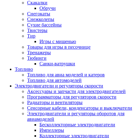
Скакалки
Обручи
Снегокаты
Снежколепы
Сухие бассейны
Твистеры
Тир
Игры с мишенью
Товары для игры в песочнице
Тренажеры
Тюбинги
Санки-ватрушки
Топливо
Топливо для авиа моделей и катеров
Топливо для автомоделей
Электродвигатели и регуляторы скорости
Аксессуары и запчасти для электродвигателей
Программаторы для регуляторов скорости
Радиаторы и вентиляторы
Сенсорные кабели, конденсаторы и выключатели
Электродвигатели и регуляторы оборотов для
авиамоделей
Бесколлекторные электродвигатели
Импеллеры
Коллекторные электродвигатели