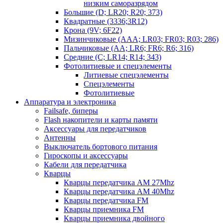
низким саморазрядом
Большие (D; LR20; R20; 373)
Квадратные (3336;3R12)
Крона (9V; 6F22)
Мизинчиковые (AAA; LR03; FR03; R03; 286)
Пальчиковые (AA; LR6; FR6; R6; 316)
Средние (C; LR14; R14; 343)
Фотолитиевые и спецэлементы
Литиевые спецэлементы
Спецэлементы
Фотолитиевые
Аппаратура и электроника
Failsafe, биперы
Flash накопители и карты памяти
Аксессуары для передатчиков
Антенны
Выключатель бортового питания
Гироскопы и аксессуары
Кабели для передатчика
Кварцы
Кварцы передатчика AM 27Mhz
Кварцы передатчика AM 40Mhz
Кварцы передатчика FM
Кварцы приемника FM
Кварцы приемника двойного