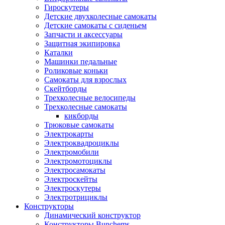
Гироскутеры
Детские двухколесные самокаты
Детские самокаты с сиденьем
Запчасти и аксессуары
Защитная экипировка
Каталки
Машинки педальные
Роликовые коньки
Самокаты для взрослых
Скейтборды
Трехколесные велосипеды
Трехколесные самокаты
кикборды
Трюковые самокаты
Электрокарты
Электроквадроциклы
Электромобили
Электромотоциклы
Электросамокаты
Электроскейты
Электроскутеры
Электротрициклы
Конструкторы
Динамический конструктор
Конструкторы Bunchems