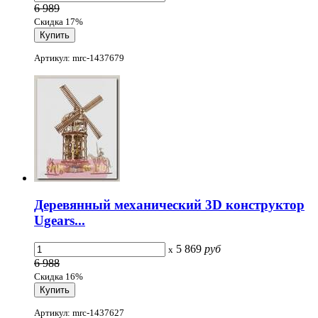
6 989
Скидка 17%
Артикул: mrc-1437679
Деревянный механический 3D конструктор
Ugears...
5 869
руб
x
6 988
Скидка 16%
Артикул: mrc-1437627