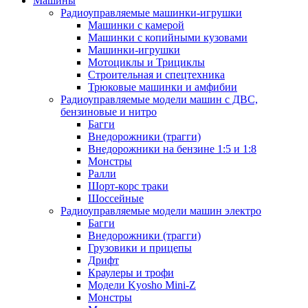
Машины
Радиоуправляемые машинки-игрушки
Машинки с камерой
Машинки с копийными кузовами
Машинки-игрушки
Мотоциклы и Трициклы
Строительная и спецтехника
Трюковые машинки и амфибии
Радиоуправляемые модели машин с ДВС,
бензиновые и нитро
Багги
Внедорожники (трагги)
Внедорожники на бензине 1:5 и 1:8
Монстры
Ралли
Шорт-корс траки
Шоссейные
Радиоуправляемые модели машин электро
Багги
Внедорожники (трагги)
Грузовики и прицепы
Дрифт
Краулеры и трофи
Модели Kyosho Mini-Z
Монстры