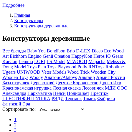
Подробнее
Главная
Конструкторы
Конструкторы деревянные
Конструкторы деревянные
Все бренды
Baby You
Bondibon
Brio
D-LEX
Djeco
Eco Wood
Art
Eichhorn
Engino
Genii Creation
HappyKon
Heros
IQ Gears
KarCon
Lemmo
LORI
LS Model
M-WOOD
Mapacha
Melissa &
Doug
Model Toys
Plan Toys
Playwood
Polly
RNToys
Robotime
Ugears
UNIWOOD
Veter Models
Wood Trick
Wooden City
Wooden Toys
Woody
Алатойс/Alatoys
Альтаир
Армия России
База игрушек
Дерево кря!
Десятое Королевство
Древо Игр
Краснокамская игрушка
Лесная сказка
Лесовичок
МДИ
ООО
Александра
Паркматика
Пелси
Полноцвет
Престиж
ПРЕСТИЖ-ИГРУШКА
РЭДИ
Теремок
Томик
Фабрика
фантазий
Эра
Сортировать по:
1
2
3