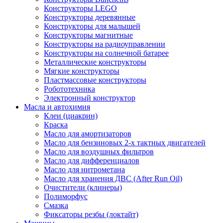
Конструкторы LEGO
Конструкторы деревянные
Конструкторы для малышей
Конструкторы магнитные
Конструкторы на радиоуправлении
Конструкторы на солнечной батарее
Металлические конструкторы
Мягкие конструкторы
Пластмассовые конструкторы
Робототехника
Электронный конструктор
Масла и автохимия
Клеи (циакрин)
Краска
Масло для амортизаторов
Масло для бензиновых 2-х тактных двигателей
Масло для воздушных фильтров
Масло для дифференциалов
Масло для нитрометана
Масло для хранения ДВС (After Run Oil)
Очистители (клинеры)
Полиморфус
Смазка
Фиксаторы резбы (локтайт)