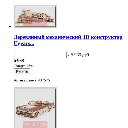
Деревянный механический 3D конструктор
Ugears...
5 939
руб
x
6 988
Скидка 15%
Артикул: mrc-1437575