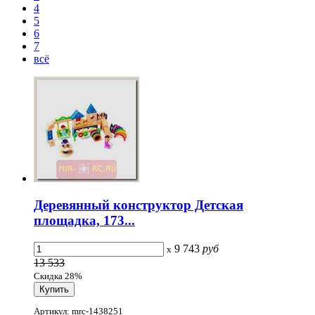
4
5
6
7
всё
Деревянный конструктор Детская
площадка, 173...
9 743
руб
x
13 533
Скидка 28%
Артикул: mrc-1438251