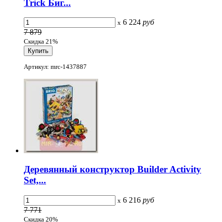
Trick Биг...
6 224
руб
x
7 879
Скидка 21%
Артикул: mrc-1437887
Деревянный конструктор Builder Activity
Set,...
6 216
руб
x
7 771
Скидка 20%