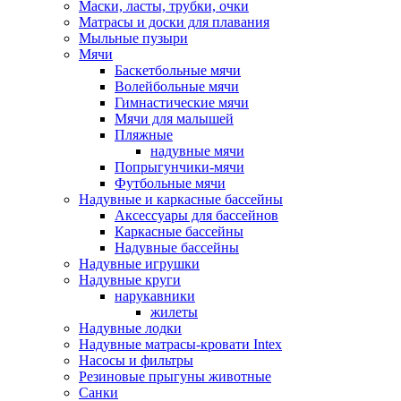
Маски, ласты, трубки, очки
Матрасы и доски для плавания
Мыльные пузыри
Мячи
Баскетбольные мячи
Волейбольные мячи
Гимнастические мячи
Мячи для малышей
Пляжные
надувные мячи
Попрыгунчики-мячи
Футбольные мячи
Надувные и каркасные бассейны
Аксессуары для бассейнов
Каркасные бассейны
Надувные бассейны
Надувные игрушки
Надувные круги
нарукавники
жилеты
Надувные лодки
Надувные матрасы-кровати Intex
Насосы и фильтры
Резиновые прыгуны животные
Санки