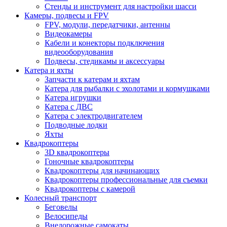
Стенды и инструмент для настройки шасси
Камеры, подвесы и FPV
FPV, модули, передатчики, антенны
Видеокамеры
Кабели и конекторы подключения
видеооборудования
Подвесы, стедикамы и аксессуары
Катера и яхты
Запчасти к катерам и яхтам
Катера для рыбалки с эхолотами и кормушками
Катера игрушки
Катера с ДВС
Катера с электродвигателем
Подводные лодки
Яхты
Квадрокоптеры
3D квадрокоптеры
Гоночные квадрокоптеры
Квадрокоптеры для начинающих
Квадрокоптеры профессиональные для съемки
Квадрокоптеры с камерой
Колесный транспорт
Беговелы
Велосипеды
Внедорожные самокаты