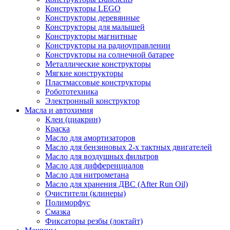
Конструкторы LEGO
Конструкторы деревянные
Конструкторы для малышей
Конструкторы магнитные
Конструкторы на радиоуправлении
Конструкторы на солнечной батарее
Металлические конструкторы
Мягкие конструкторы
Пластмассовые конструкторы
Робототехника
Электронный конструктор
Масла и автохимия
Клеи (циакрин)
Краска
Масло для амортизаторов
Масло для бензиновых 2-х тактных двигателей
Масло для воздушных фильтров
Масло для дифференциалов
Масло для нитрометана
Масло для хранения ДВС (After Run Oil)
Очистители (клинеры)
Полиморфус
Смазка
Фиксаторы резбы (локтайт)