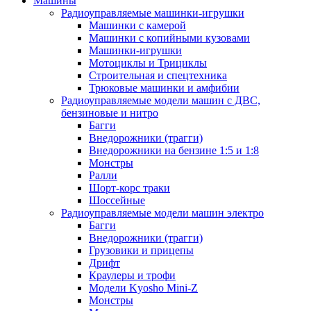
Машины
Радиоуправляемые машинки-игрушки
Машинки с камерой
Машинки с копийными кузовами
Машинки-игрушки
Мотоциклы и Трициклы
Строительная и спецтехника
Трюковые машинки и амфибии
Радиоуправляемые модели машин с ДВС,
бензиновые и нитро
Багги
Внедорожники (трагги)
Внедорожники на бензине 1:5 и 1:8
Монстры
Ралли
Шорт-корс траки
Шоссейные
Радиоуправляемые модели машин электро
Багги
Внедорожники (трагги)
Грузовики и прицепы
Дрифт
Краулеры и трофи
Модели Kyosho Mini-Z
Монстры