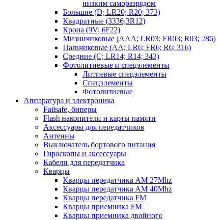
низким саморазрядом
Большие (D; LR20; R20; 373)
Квадратные (3336;3R12)
Крона (9V; 6F22)
Мизинчиковые (AAA; LR03; FR03; R03; 286)
Пальчиковые (AA; LR6; FR6; R6; 316)
Средние (C; LR14; R14; 343)
Фотолитиевые и спецэлементы
Литиевые спецэлементы
Спецэлементы
Фотолитиевые
Аппаратура и электроника
Failsafe, биперы
Flash накопители и карты памяти
Аксессуары для передатчиков
Антенны
Выключатель бортового питания
Гироскопы и аксессуары
Кабели для передатчика
Кварцы
Кварцы передатчика AM 27Mhz
Кварцы передатчика AM 40Mhz
Кварцы передатчика FM
Кварцы приемника FM
Кварцы приемника двойного