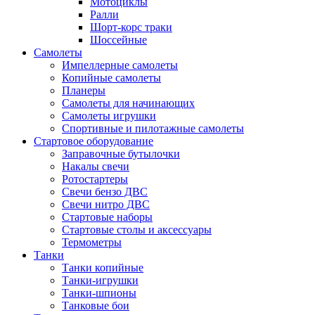
Мотоциклы
Ралли
Шорт-корс траки
Шоссейные
Самолеты
Импеллерные самолеты
Копийные самолеты
Планеры
Самолеты для начинающих
Самолеты игрушки
Спортивные и пилотажные самолеты
Стартовое оборудование
Заправочные бутылочки
Накалы свечи
Ротостартеры
Свечи бензо ДВС
Свечи нитро ДВС
Стартовые наборы
Стартовые столы и аксессуары
Термометры
Танки
Танки копийные
Танки-игрушки
Танки-шпионы
Танковые бои