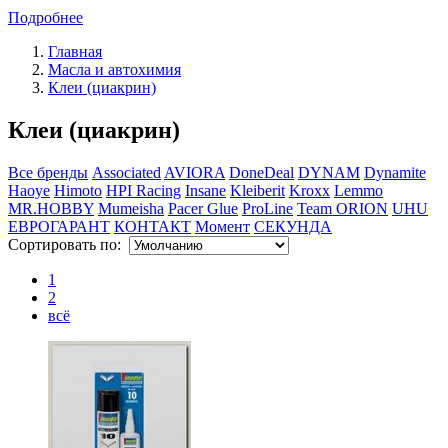
Подробнее
Главная
Масла и автохимия
Клеи (циакрин)
Клеи (циакрин)
Все бренды
Associated
AVIORA
DoneDeal
DYNAM
Dynamite
Haoye
Himoto
HPI Racing
Insane
Kleiberit
Kroxx
Lemmo
MR.HOBBY
Mumeisha
Pacer Glue
ProLine
Team ORION
UHU
ЕВРОГАРАНТ
КОНТАКТ
Момент
СЕКУНДА
Сортировать по:
1
2
всё