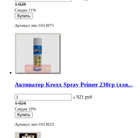
1 028
Скидка 11%
Артикул: mrc-1613075
Активатор Kroxx Spray Primer 230гр (для...
921
руб
x
1 024
Скидка 10%
Артикул: mrc-1613023