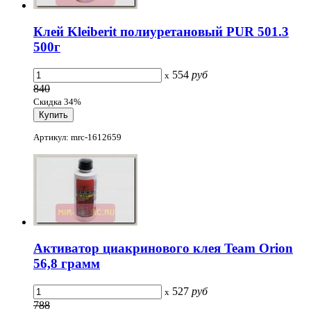
Клей Kleiberit полиуретановый PUR 501.3
500г
554
руб
x
840
Скидка 34%
Артикул: mrc-1612659
Активатор циакринового клея Team Orion
56,8 грамм
527
руб
x
788