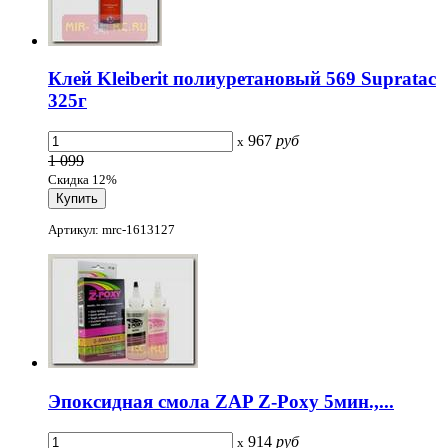
Клей Kleiberit полиуретановый 569 Supratac
325г
967
руб
x
1 099
Скидка 12%
Артикул: mrc-1613127
Эпоксидная смола ZAP Z-Poxy 5мин.,...
914
руб
x