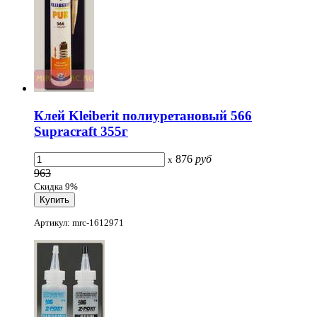
Клей Kleiberit полиуретановый 566
Supracraft 355г
876
руб
x
963
Скидка 9%
Артикул: mrc-1612971