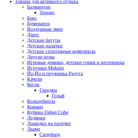
Товары для активного отдыха
Бадминтон
Теннис
Бокс
Бумеранги
Воздушные змеи
Дартс
Детские батуты
Детские палатки
Детские спортивные комплексы
Другие игры
Игровые домики, детские горки и песочницы
Игрушки Mokuru
Йо-Йо и пружинка Радуга
Качели
Кегли
Городки
Гольф
Кольцебросы
Коньки
Кубики Fidget Cube
Ледянки
Лошадки на палочке
Лыжи
Сноуборд