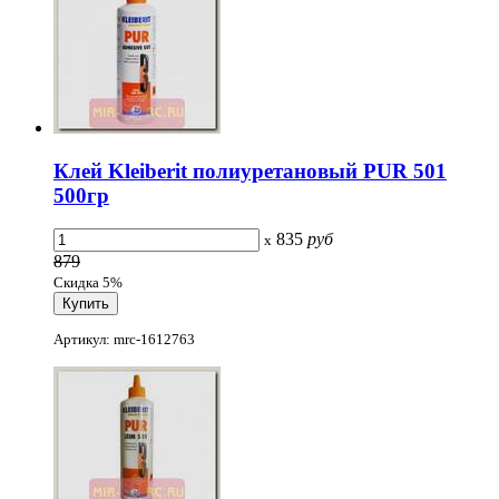
Клей Kleiberit полиуретановый PUR 501
500гр
835
руб
x
879
Скидка 5%
Артикул: mrc-1612763