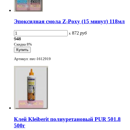
Эпоксидная смола Z-Poxy (15 минут) 118мл
872
руб
x
948
Скидка 8%
Артикул: mrc-1612919
Клей Kleiberit полиуретановый PUR 501.8
500г