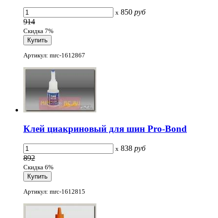
850
руб
x
914
Скидка 7%
Артикул: mrc-1612867
Клей циакриновый для шин Pro-Bond
838
руб
x
892
Скидка 6%
Артикул: mrc-1612815