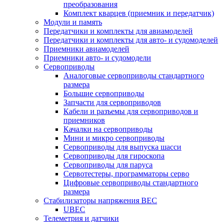
преобразования
Комплект кварцев (приемник и передатчик)
Модули и память
Передатчики и комплекты для авиамоделей
Передатчики и комплекты для авто- и судомоделей
Приемники авиамоделей
Приемники авто- и судомодели
Сервоприводы
Аналоговые сервоприводы стандартного
размера
Большие сервоприводы
Запчасти для сервоприводов
Кабели и разъемы для сервоприводов и
приемников
Качалки на сервоприводы
Мини и микро сервоприводы
Сервоприводы для выпуска шасси
Сервоприводы для гироскопа
Сервоприводы для паруса
Сервотестеры, программаторы серво
Цифровые сервоприводы стандартного
размера
Стабилизаторы напряжения BEC
UBEC
Телеметрия и датчики