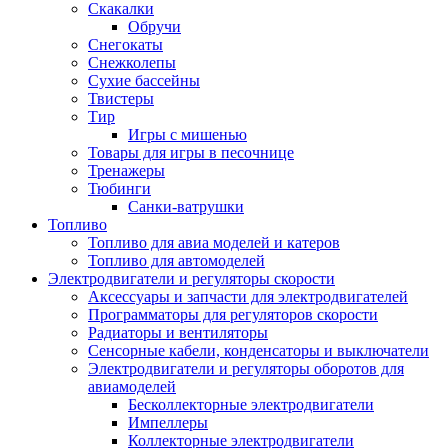
Скакалки
Обручи
Снегокаты
Снежколепы
Сухие бассейны
Твистеры
Тир
Игры с мишенью
Товары для игры в песочнице
Тренажеры
Тюбинги
Санки-ватрушки
Топливо
Топливо для авиа моделей и катеров
Топливо для автомоделей
Электродвигатели и регуляторы скорости
Аксессуары и запчасти для электродвигателей
Программаторы для регуляторов скорости
Радиаторы и вентиляторы
Сенсорные кабели, конденсаторы и выключатели
Электродвигатели и регуляторы оборотов для
авиамоделей
Бесколлекторные электродвигатели
Импеллеры
Коллекторные электродвигатели