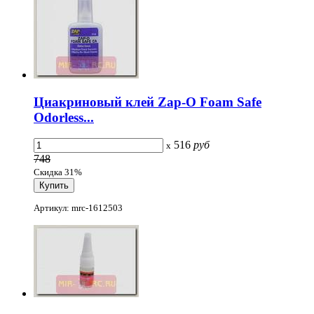
Циакриновый клей Zap-O Foam Safe
Odorless...
516
руб
x
748
Скидка 31%
Артикул: mrc-1612503