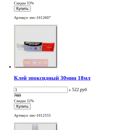
Скидка 33%
Артикул: mrc-1612607
Клей эпоксидный 30мин 18мл
522
руб
x
769
Скидка 32%
Артикул: mrc-1612555