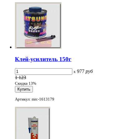
Клей-усилитель 150г
977
руб
x
1 123
Скидка 13%
Артикул: mrc-1613179