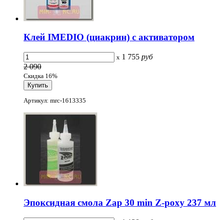
Клей IMEDIO (циакрин) с активатором
1 755
руб
x
2 090
Скидка 16%
Артикул: mrc-1613335
Эпоксидная смола Zap 30 min Z-poxy 237 мл