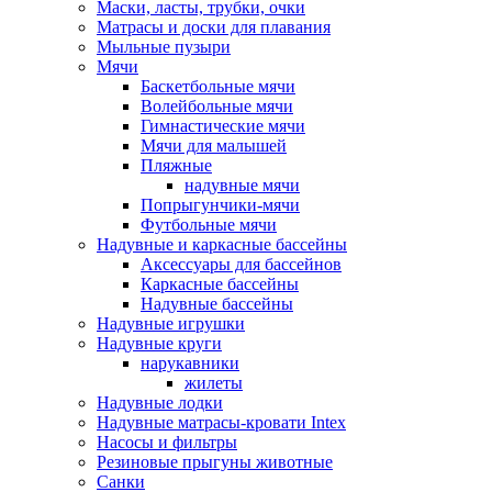
Маски, ласты, трубки, очки
Матрасы и доски для плавания
Мыльные пузыри
Мячи
Баскетбольные мячи
Волейбольные мячи
Гимнастические мячи
Мячи для малышей
Пляжные
надувные мячи
Попрыгунчики-мячи
Футбольные мячи
Надувные и каркасные бассейны
Аксессуары для бассейнов
Каркасные бассейны
Надувные бассейны
Надувные игрушки
Надувные круги
нарукавники
жилеты
Надувные лодки
Надувные матрасы-кровати Intex
Насосы и фильтры
Резиновые прыгуны животные
Санки