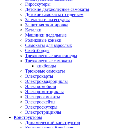
Гироскутеры
Детские двухколесные самокаты
Детские самокаты с сиденьем
Запчасти и аксессуары
Защитная экипировка
Каталки
Машинки педальные
Роликовые коньки
Самокаты для взрослых
Скейтборды
Трехколесные велосипеды
Трехколесные самокаты
кикборды
Трюковые самокаты
Электрокарты
Электроквадроциклы
Электромобили
Электромотоциклы
Электросамокаты
Электроскейты
Электроскутеры
Электротрициклы
Конструкторы
Динамический конструктор
Конструкторы Bunchems