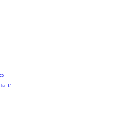
ов
bank)