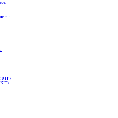
ера
мников
ра
ы RTF)
 KIT)