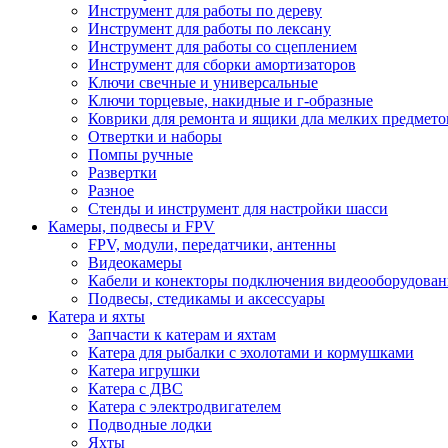
Инструмент для работы по дереву
Инструмент для работы по лексану
Инструмент для работы со сцеплением
Инструмент для сборки амортизаторов
Ключи свечные и универсальные
Ключи торцевые, накидные и г-образные
Коврики для ремонта и ящики дла мелких предмето
Отвертки и наборы
Помпы ручные
Развертки
Разное
Стенды и инструмент для настройки шасси
Камеры, подвесы и FPV
FPV, модули, передатчики, антенны
Видеокамеры
Кабели и конекторы подключения видеооборудован
Подвесы, стедикамы и аксессуары
Катера и яхты
Запчасти к катерам и яхтам
Катера для рыбалки с эхолотами и кормушками
Катера игрушки
Катера с ДВС
Катера с электродвигателем
Подводные лодки
Яхты