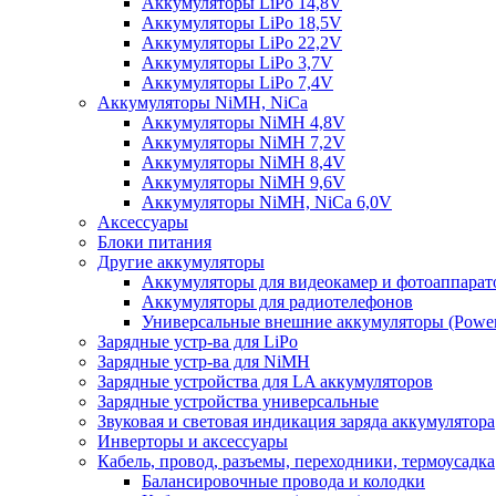
Аккумуляторы LiPo 14,8V
Аккумуляторы LiPo 18,5V
Аккумуляторы LiPo 22,2V
Аккумуляторы LiPo 3,7V
Аккумуляторы LiPo 7,4V
Аккумуляторы NiMH, NiCa
Аккумуляторы NiMH 4,8V
Аккумуляторы NiMH 7,2V
Аккумуляторы NiMH 8,4V
Аккумуляторы NiMH 9,6V
Аккумуляторы NiMH, NiCa 6,0V
Аксессуары
Блоки питания
Другие аккумуляторы
Аккумуляторы для видеокамер и фотоаппарат
Аккумуляторы для радиотелефонов
Универсальные внешние аккумуляторы (Power
Зарядные устр-ва для LiPo
Зарядные устр-ва для NiMH
Зарядные устройства для LA аккумуляторов
Зарядные устройства универсальные
Звуковая и световая индикация заряда аккумулятора
Инверторы и аксессуары
Кабель, провод, разъемы, переходники, термоусадка
Балансировочные провода и колодки