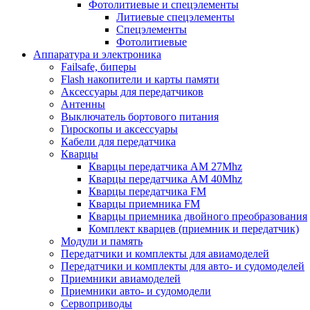
Фотолитиевые и спецэлементы
Литиевые спецэлементы
Спецэлементы
Фотолитиевые
Аппаратура и электроника
Failsafe, биперы
Flash накопители и карты памяти
Аксессуары для передатчиков
Антенны
Выключатель бортового питания
Гироскопы и аксессуары
Кабели для передатчика
Кварцы
Кварцы передатчика AM 27Mhz
Кварцы передатчика AM 40Mhz
Кварцы передатчика FM
Кварцы приемника FM
Кварцы приемника двойного преобразования
Комплект кварцев (приемник и передатчик)
Модули и память
Передатчики и комплекты для авиамоделей
Передатчики и комплекты для авто- и судомоделей
Приемники авиамоделей
Приемники авто- и судомодели
Сервоприводы