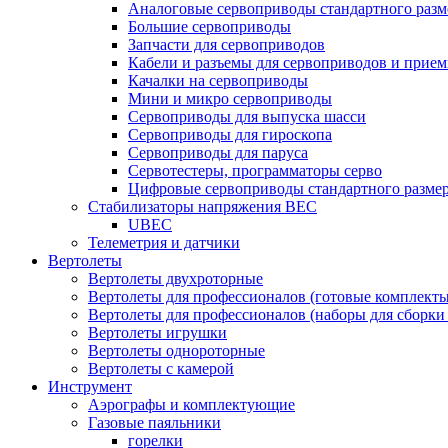
Аналоговые сервоприводы стандартного разм
Большие сервоприводы
Запчасти для сервоприводов
Кабели и разъемы для сервоприводов и прие
Качалки на сервоприводы
Мини и микро сервоприводы
Сервоприводы для выпуска шасси
Сервоприводы для гироскопа
Сервоприводы для паруса
Сервотестеры, программаторы серво
Цифровые сервоприводы стандартного разме
Стабилизаторы напряжения BEC
UBEC
Телеметрия и датчики
Вертолеты
Вертолеты двухроторные
Вертолеты для профессионалов (готовые комплект
Вертолеты для профессионалов (наборы для сборки
Вертолеты игрушки
Вертолеты однороторные
Вертолеты с камерой
Инструмент
Аэрографы и комплектующие
Газовые паяльники
горелки