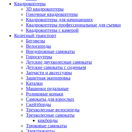
Квадрокоптеры
3D квадрокоптеры
Гоночные квадрокоптеры
Квадрокоптеры для начинающих
Квадрокоптеры профессиональные для съемки
Квадрокоптеры с камерой
Колесный транспорт
Беговелы
Велосипеды
Внедорожные самокаты
Гироскутеры
Детские двухколесные самокаты
Детские самокаты с сиденьем
Запчасти и аксессуары
Защитная экипировка
Каталки
Машинки педальные
Роликовые коньки
Самокаты для взрослых
Скейтборды
Трехколесные велосипеды
Трехколесные самокаты
кикборды
Трюковые самокаты
Электрокарты