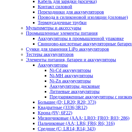
Кабель для зарядки (косичка)
Контакт силовой
Переходники для аккумуляторов
Провода в силиконовой изоляции (силовые)
Термоусадочные трубки
Мультиметры и аксессуары
Промышленные элементы питания
Аккумуляторы в промышленной упаковке
Свинцово-кислотные аккумуляторные батаре
Сумки для хранения LiPo аккумуляторов
Тестеры аккумуляторов
Элементы питания, батареи и аккумуляторы
Аккумуляторы
Ni-Cd аккумуляторы
Ni-MH аккумуляторы
Ni-Zn аккумуляторы
Аккумуляторы дисковые
Литиевые аккумуляторы
Предзаряженные аккумуляторы с низки
Большие (D; LR20; R20; 373)
Квадратные (3336;3R12)
Крона (9V; 6F22)
Мизинчиковые (AAA; LR03; FR03; R03; 286)
Пальчиковые (AA; LR6; FR6; R6; 316)
Средние (C; LR14; R14; 343)