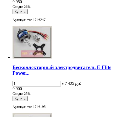
9 950
Скидка 26%
Артикул: mrc-1746247
Бесколлекторный электродвигатель E-Flite
Power...
7 425
руб
x
9 900
Скидка 25%
Артикул: mrc-1746195