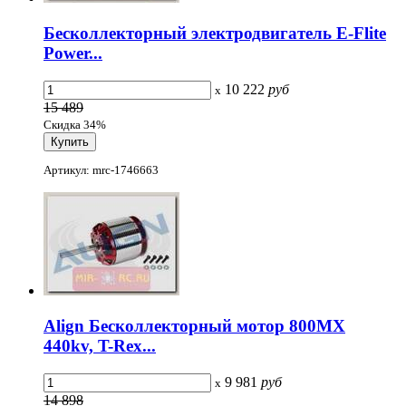
Бесколлекторный электродвигатель E-Flite
Power...
10 222
руб
x
15 489
Скидка 34%
Артикул: mrc-1746663
Align Бесколлекторный мотор 800MX
440kv, T-Rex...
9 981
руб
x
14 898