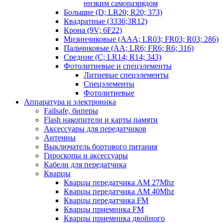
низким саморазрядом
Большие (D; LR20; R20; 373)
Квадратные (3336;3R12)
Крона (9V; 6F22)
Мизинчиковые (AAA; LR03; FR03; R03; 286)
Пальчиковые (AA; LR6; FR6; R6; 316)
Средние (C; LR14; R14; 343)
Фотолитиевые и спецэлементы
Литиевые спецэлементы
Спецэлементы
Фотолитиевые
Аппаратура и электроника
Failsafe, биперы
Flash накопители и карты памяти
Аксессуары для передатчиков
Антенны
Выключатель бортового питания
Гироскопы и аксессуары
Кабели для передатчика
Кварцы
Кварцы передатчика AM 27Mhz
Кварцы передатчика AM 40Mhz
Кварцы передатчика FM
Кварцы приемника FM
Кварцы приемника двойного