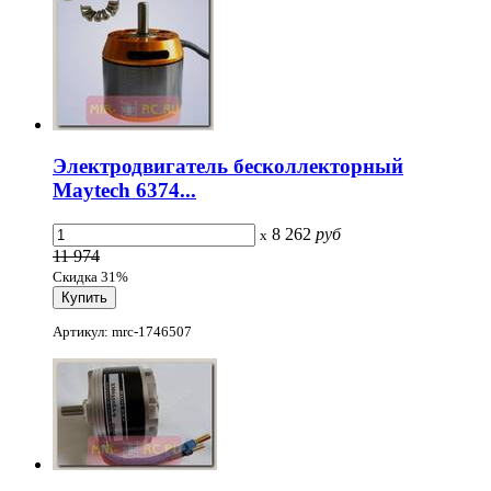
Электродвигатель бесколлекторный
Maytech 6374...
8 262
руб
x
11 974
Скидка 31%
Артикул: mrc-1746507