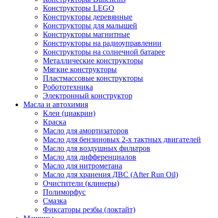
Конструкторы LEGO
Конструкторы деревянные
Конструкторы для малышей
Конструкторы магнитные
Конструкторы на радиоуправлении
Конструкторы на солнечной батарее
Металлические конструкторы
Мягкие конструкторы
Пластмассовые конструкторы
Робототехника
Электронный конструктор
Масла и автохимия
Клеи (циакрин)
Краска
Масло для амортизаторов
Масло для бензиновых 2-х тактных двигателей
Масло для воздушных фильтров
Масло для дифференциалов
Масло для нитрометана
Масло для хранения ДВС (After Run Oil)
Очистители (клинеры)
Полиморфус
Смазка
Фиксаторы резбы (локтайт)