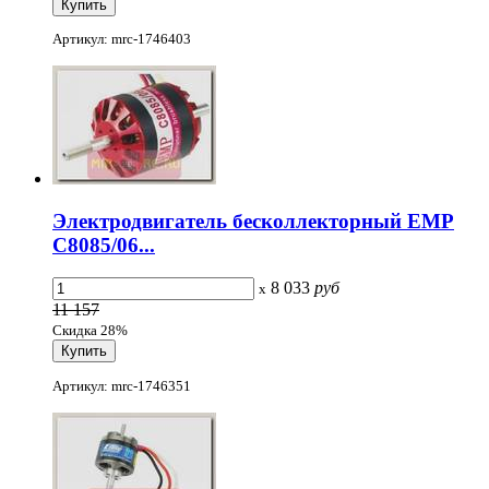
Артикул: mrc-1746403
Электродвигатель бесколлекторный EMP
C8085/06...
8 033
руб
x
11 157
Скидка 28%
Артикул: mrc-1746351