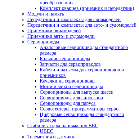
преобразования
Комплект кварцев (приемник и передатчик)
Модули и память
Передатчики и комплекты для авиамоделей
Передатчики и комплекты для авто- и судомоделей
Приемники авиамоделей
Приемники авто- и судомодели
Сервоприводы
Аналоговые сервоприводы стандартного
размера
Большие сервоприводы
Запчасти для сервоприводов
Кабели и разъемы для сервоприводов и
приемников
Качалки на сервоприводы
Мини и микро сервоприводы
Сервоприводы для выпуска шасси
Сервоприводы для гироскопа
Сервоприводы для паруса
Сервотестеры, программаторы серво
Цифровые сервоприводы стандартного
размера
Стабилизаторы напряжения BEC
UBEC
Телеметрия и датчики