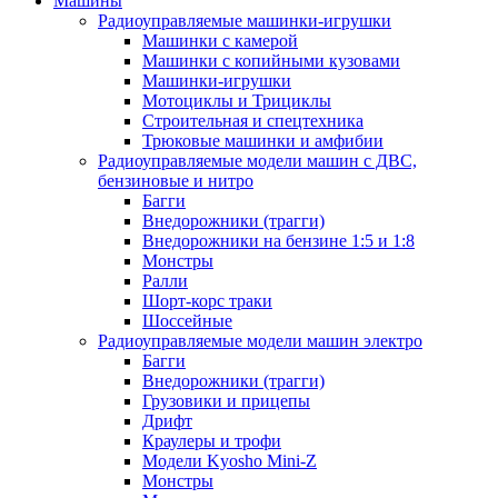
Машины
Радиоуправляемые машинки-игрушки
Машинки с камерой
Машинки с копийными кузовами
Машинки-игрушки
Мотоциклы и Трициклы
Строительная и спецтехника
Трюковые машинки и амфибии
Радиоуправляемые модели машин с ДВС,
бензиновые и нитро
Багги
Внедорожники (трагги)
Внедорожники на бензине 1:5 и 1:8
Монстры
Ралли
Шорт-корс траки
Шоссейные
Радиоуправляемые модели машин электро
Багги
Внедорожники (трагги)
Грузовики и прицепы
Дрифт
Краулеры и трофи
Модели Kyosho Mini-Z
Монстры