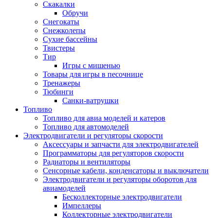
Скакалки
Обручи
Снегокаты
Снежколепы
Сухие бассейны
Твистеры
Тир
Игры с мишенью
Товары для игры в песочнице
Тренажеры
Тюбинги
Санки-ватрушки
Топливо
Топливо для авиа моделей и катеров
Топливо для автомоделей
Электродвигатели и регуляторы скорости
Аксессуары и запчасти для электродвигателей
Программаторы для регуляторов скорости
Радиаторы и вентиляторы
Сенсорные кабели, конденсаторы и выключатели
Электродвигатели и регуляторы оборотов для
авиамоделей
Бесколлекторные электродвигатели
Импеллеры
Коллекторные электродвигатели