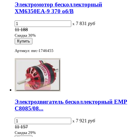
Электромотор бесколлекторный
XM6350EA-9 370 об/В
7 831
руб
x
11 188
Скидка 30%
Артикул: mrc-1746455
Электродвигатель бесколлекторный EMP
C8085/08...
7 921
руб
x
11 157
Скидка 29%