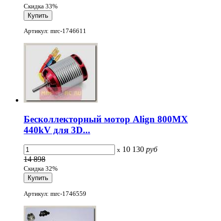
Скидка 33%
Артикул: mrc-1746611
Бесколлекторный мотор Align 800MX
440kV для 3D...
10 130
руб
x
14 898
Скидка 32%
Артикул: mrc-1746559