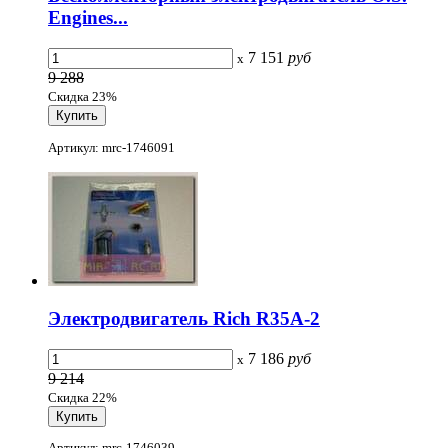
Engines...
7 151
руб
x
9 288
Скидка 23%
Артикул: mrc-1746091
Электродвигатель Rich R35A-2
7 186
руб
x
9 214
Скидка 22%
Артикул: mrc-1746039