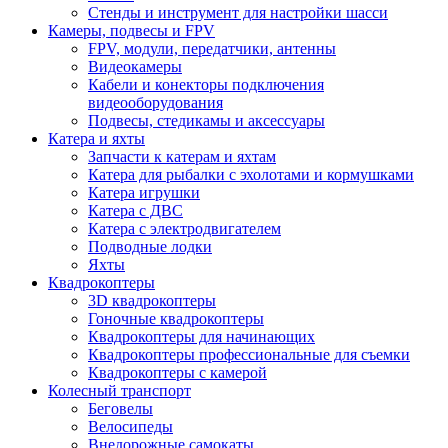
Стенды и инструмент для настройки шасси
Камеры, подвесы и FPV
FPV, модули, передатчики, антенны
Видеокамеры
Кабели и конекторы подключения
видеооборудования
Подвесы, стедикамы и аксессуары
Катера и яхты
Запчасти к катерам и яхтам
Катера для рыбалки с эхолотами и кормушками
Катера игрушки
Катера с ДВС
Катера с электродвигателем
Подводные лодки
Яхты
Квадрокоптеры
3D квадрокоптеры
Гоночные квадрокоптеры
Квадрокоптеры для начинающих
Квадрокоптеры профессиональные для съемки
Квадрокоптеры с камерой
Колесный транспорт
Беговелы
Велосипеды
Внедорожные самокаты