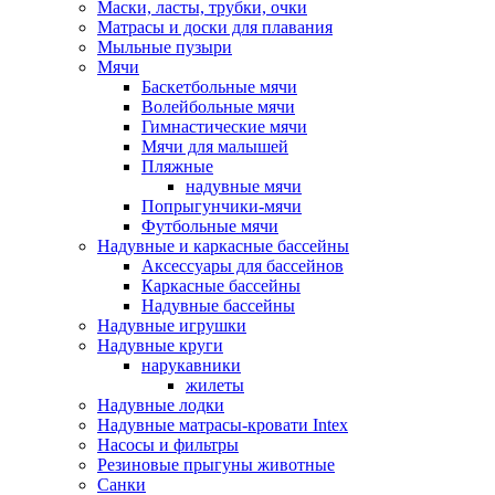
Маски, ласты, трубки, очки
Матрасы и доски для плавания
Мыльные пузыри
Мячи
Баскетбольные мячи
Волейбольные мячи
Гимнастические мячи
Мячи для малышей
Пляжные
надувные мячи
Попрыгунчики-мячи
Футбольные мячи
Надувные и каркасные бассейны
Аксессуары для бассейнов
Каркасные бассейны
Надувные бассейны
Надувные игрушки
Надувные круги
нарукавники
жилеты
Надувные лодки
Надувные матрасы-кровати Intex
Насосы и фильтры
Резиновые прыгуны животные
Санки