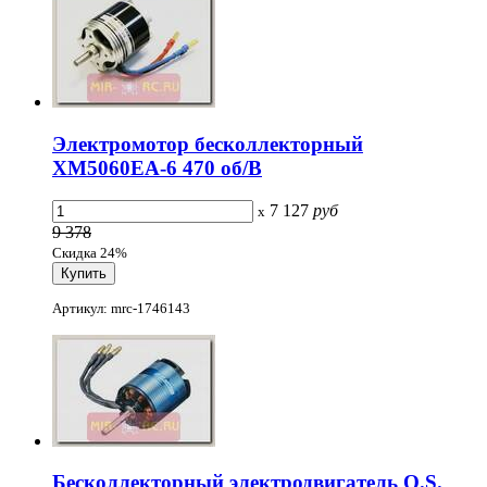
Электромотор бесколлекторный
XM5060EA-6 470 об/В
7 127
руб
x
9 378
Скидка 24%
Артикул: mrc-1746143
Бесколлекторный электродвигатель O.S.