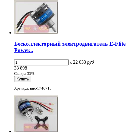
Бесколлекторный электродвигатель E-Flite
Power...
22 033
руб
x
33 898
Скидка 35%
Артикул: mrc-1746715