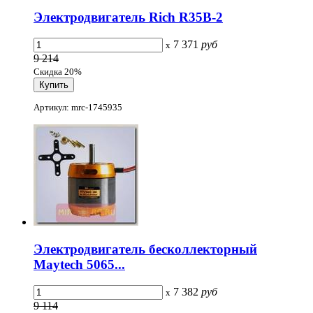
Электродвигатель Rich R35B-2
7 371
руб
x
9 214
Скидка 20%
Артикул: mrc-1745935
Электродвигатель бесколлекторный
Maytech 5065...
7 382
руб
x
9 114