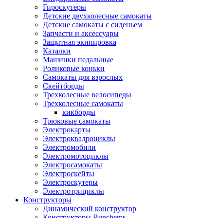
Гироскутеры
Детские двухколесные самокаты
Детские самокаты с сиденьем
Запчасти и аксессуары
Защитная экипировка
Каталки
Машинки педальные
Роликовые коньки
Самокаты для взрослых
Скейтборды
Трехколесные велосипеды
Трехколесные самокаты
кикборды
Трюковые самокаты
Электрокарты
Электроквадроциклы
Электромобили
Электромотоциклы
Электросамокаты
Электроскейты
Электроскутеры
Электротрициклы
Конструкторы
Динамический конструктор
Конструкторы Bunchems