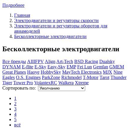
Подробнее
Главная
Электродвигатели и регуляторы скорости
Электродвигатели и регуляторы оборотов для
авиамоделей
Бесколлекторные электродвигатели
Бесколлекторные электродвигатели
Все бренды
AIIIFPV
Align
Art-Tech
BSD Racing
Dualsky
DYNAM
E-flite
E-Sky
Easy-Sky
EMP
Fei Lun
Gemfan
GMEM
Great Planes
Haoye
HobbySky
MayTech Electronics
MJX
Nine
Eagles
O.S. Engines
ParkZone
Richmodel
T-Motor
Tarot
Thunder
Tiger
Tower Pro
VolantexRC
Walkera
Xtreme
Сортировать по:
1
2
3
4
5
всё