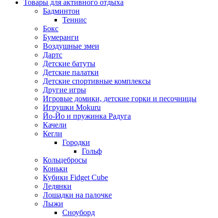
Товары для активного отдыха
Бадминтон
Теннис
Бокс
Бумеранги
Воздушные змеи
Дартс
Детские батуты
Детские палатки
Детские спортивные комплексы
Другие игры
Игровые домики, детские горки и песочницы
Игрушки Mokuru
Йо-Йо и пружинка Радуга
Качели
Кегли
Городки
Гольф
Кольцебросы
Коньки
Кубики Fidget Cube
Ледянки
Лошадки на палочке
Лыжи
Сноуборд