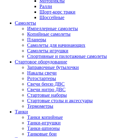
Мотоциклы
Ралли
Шорт-корс траки
Шоссейные
Самолеты
Импеллерные самолеты
Копийные самолеты
Планеры
Самолеты для начинающих
Самолеты игрушки
Спортивные и пилотажные самолеты
Стартовое оборудование
Заправочные бутылочки
Накалы свечи
Ротостартеры
Свечи бензо ДВС
Свечи нитро ДВС
Стартовые наборы
Стартовые столы и аксессуары
Термометры
Танки
Танки копийные
Танки-игрушки
Танки-шпионы
Танковые бои