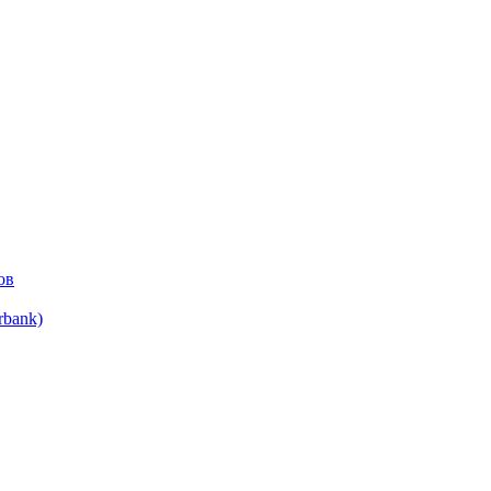
ов
bank)