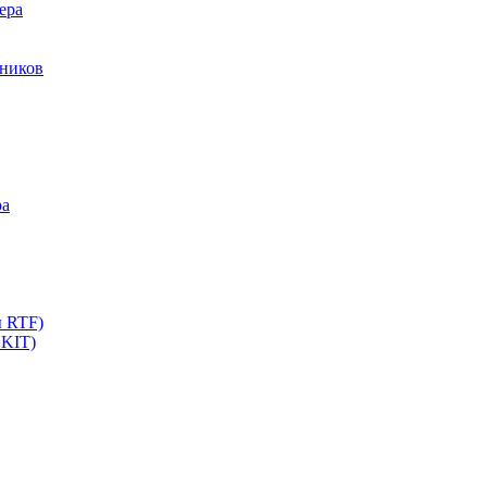
ера
мников
ра
ы RTF)
 KIT)