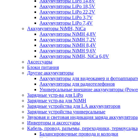
Аккумуляторы LiPo 14,8V
Аккумуляторы LiPo 18,5V
Аккумуляторы LiPo 22,2V
Аккумуляторы LiPo 3,7V
Аккумуляторы LiPo 7,4V
Аккумуляторы NiMH, NiCa
Аккумуляторы NiMH 4,8V
Аккумуляторы NiMH 7,2V
Аккумуляторы NiMH 8,4V
Аккумуляторы NiMH 9,6V
Аккумуляторы NiMH, NiCa 6,0V
Аксессуары
Блоки питания
Другие аккумуляторы
Аккумуляторы для видеокамер и фотоаппарат
Аккумуляторы для радиотелефонов
Универсальные внешние аккумуляторы (Power
Зарядные устр-ва для LiPo
Зарядные устр-ва для NiMH
Зарядные устройства для LA аккумуляторов
Зарядные устройства универсальные
Звуковая и световая индикация заряда аккумулятора
Инверторы и аксессуары
Кабель, провод, разъемы, переходники, термоусадка
Балансировочные провода и колодки