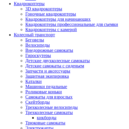
Квадрокоптеры
3D квадрокоптеры
Гоночные квадрокоптеры
Квадрокоптеры для начинающих
Квадрокоптеры профессиональные для съемки
Квадрокоптеры с камерой
Колесный транспорт
Беговелы
Велосипеды
Внедорожные самокаты
Гироскутеры
Детские двухколесные самокаты
Детские самокаты с сиденьем
Запчасти и аксессуары
Защитная экипировка
Каталки
Машинки педальные
Роликовые коньки
Самокаты для взрослых
Скейтборды
Трехколесные велосипеды
Трехколесные самокаты
кикборды
Трюковые самокаты
Электрокарты