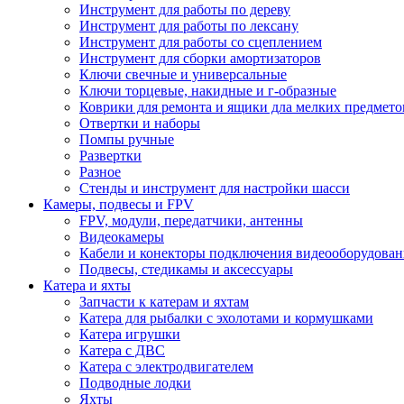
Инструмент для работы по дереву
Инструмент для работы по лексану
Инструмент для работы со сцеплением
Инструмент для сборки амортизаторов
Ключи свечные и универсальные
Ключи торцевые, накидные и г-образные
Коврики для ремонта и ящики дла мелких предмето
Отвертки и наборы
Помпы ручные
Развертки
Разное
Стенды и инструмент для настройки шасси
Камеры, подвесы и FPV
FPV, модули, передатчики, антенны
Видеокамеры
Кабели и конекторы подключения видеооборудован
Подвесы, стедикамы и аксессуары
Катера и яхты
Запчасти к катерам и яхтам
Катера для рыбалки с эхолотами и кормушками
Катера игрушки
Катера с ДВС
Катера с электродвигателем
Подводные лодки
Яхты