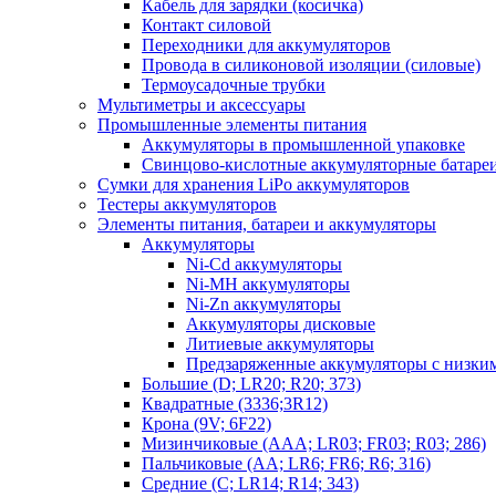
Кабель для зарядки (косичка)
Контакт силовой
Переходники для аккумуляторов
Провода в силиконовой изоляции (силовые)
Термоусадочные трубки
Мультиметры и аксессуары
Промышленные элементы питания
Аккумуляторы в промышленной упаковке
Свинцово-кислотные аккумуляторные батаре
Сумки для хранения LiPo аккумуляторов
Тестеры аккумуляторов
Элементы питания, батареи и аккумуляторы
Аккумуляторы
Ni-Cd аккумуляторы
Ni-MH аккумуляторы
Ni-Zn аккумуляторы
Аккумуляторы дисковые
Литиевые аккумуляторы
Предзаряженные аккумуляторы с низки
Большие (D; LR20; R20; 373)
Квадратные (3336;3R12)
Крона (9V; 6F22)
Мизинчиковые (AAA; LR03; FR03; R03; 286)
Пальчиковые (AA; LR6; FR6; R6; 316)
Средние (C; LR14; R14; 343)