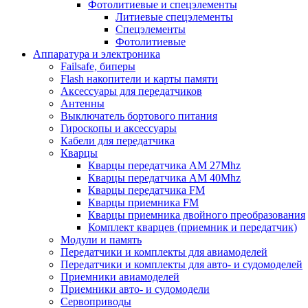
Фотолитиевые и спецэлементы
Литиевые спецэлементы
Спецэлементы
Фотолитиевые
Аппаратура и электроника
Failsafe, биперы
Flash накопители и карты памяти
Аксессуары для передатчиков
Антенны
Выключатель бортового питания
Гироскопы и аксессуары
Кабели для передатчика
Кварцы
Кварцы передатчика AM 27Mhz
Кварцы передатчика AM 40Mhz
Кварцы передатчика FM
Кварцы приемника FM
Кварцы приемника двойного преобразования
Комплект кварцев (приемник и передатчик)
Модули и память
Передатчики и комплекты для авиамоделей
Передатчики и комплекты для авто- и судомоделей
Приемники авиамоделей
Приемники авто- и судомодели
Сервоприводы