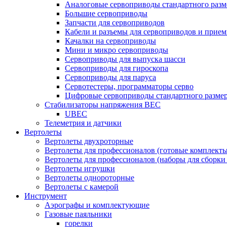
Аналоговые сервоприводы стандартного разм
Большие сервоприводы
Запчасти для сервоприводов
Кабели и разъемы для сервоприводов и прие
Качалки на сервоприводы
Мини и микро сервоприводы
Сервоприводы для выпуска шасси
Сервоприводы для гироскопа
Сервоприводы для паруса
Сервотестеры, программаторы серво
Цифровые сервоприводы стандартного разме
Стабилизаторы напряжения BEC
UBEC
Телеметрия и датчики
Вертолеты
Вертолеты двухроторные
Вертолеты для профессионалов (готовые комплект
Вертолеты для профессионалов (наборы для сборки
Вертолеты игрушки
Вертолеты однороторные
Вертолеты с камерой
Инструмент
Аэрографы и комплектующие
Газовые паяльники
горелки