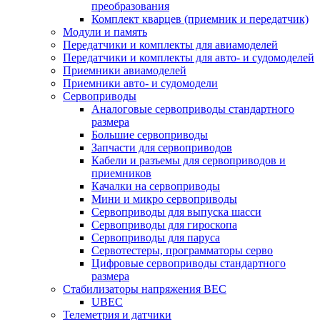
преобразования
Комплект кварцев (приемник и передатчик)
Модули и память
Передатчики и комплекты для авиамоделей
Передатчики и комплекты для авто- и судомоделей
Приемники авиамоделей
Приемники авто- и судомодели
Сервоприводы
Аналоговые сервоприводы стандартного
размера
Большие сервоприводы
Запчасти для сервоприводов
Кабели и разъемы для сервоприводов и
приемников
Качалки на сервоприводы
Мини и микро сервоприводы
Сервоприводы для выпуска шасси
Сервоприводы для гироскопа
Сервоприводы для паруса
Сервотестеры, программаторы серво
Цифровые сервоприводы стандартного
размера
Стабилизаторы напряжения BEC
UBEC
Телеметрия и датчики