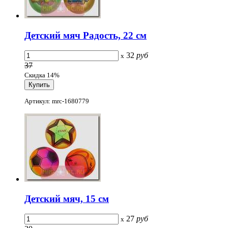
Детский мяч Радость, 22 см
32
руб
x
37
Скидка 14%
Артикул: mrc-1680779
Детский мяч, 15 см
27
руб
x