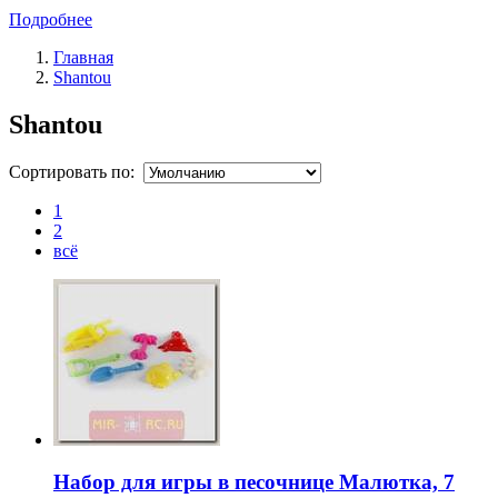
Подробнее
Главная
Shantou
Shantou
Сортировать по:
1
2
всё
Набор для игры в песочнице Малютка, 7