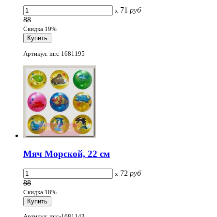
71
руб
x
88
Скидка 19%
Артикул: mrc-1681195
Мяч Морской, 22 см
72
руб
x
88
Скидка 18%
Артикул: mrc-1681143