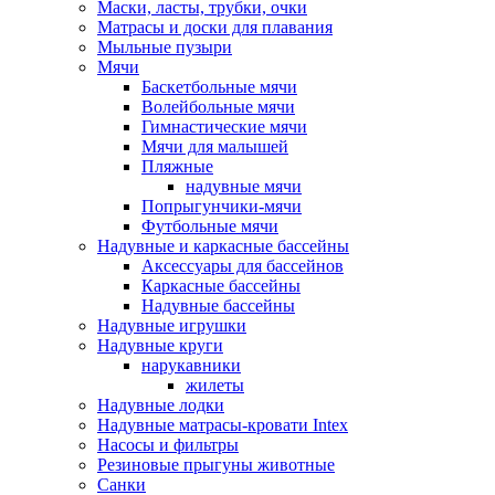
Маски, ласты, трубки, очки
Матрасы и доски для плавания
Мыльные пузыри
Мячи
Баскетбольные мячи
Волейбольные мячи
Гимнастические мячи
Мячи для малышей
Пляжные
надувные мячи
Попрыгунчики-мячи
Футбольные мячи
Надувные и каркасные бассейны
Аксессуары для бассейнов
Каркасные бассейны
Надувные бассейны
Надувные игрушки
Надувные круги
нарукавники
жилеты
Надувные лодки
Надувные матрасы-кровати Intex
Насосы и фильтры
Резиновые прыгуны животные
Санки