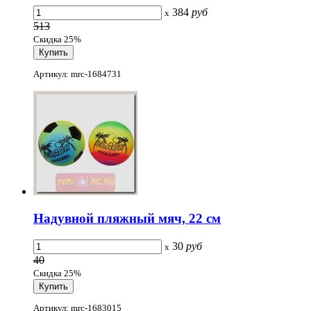
384
руб
x
513
Скидка 25%
Артикул: mrc-1684731
Надувной пляжный мяч, 22 см
30
руб
x
40
Скидка 25%
Артикул: mrc-1683015