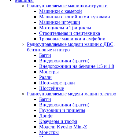
Машины
Радиоуправляемые машинки-игрушки
Машинки с камерой
Машинки с копийными кузовами
Машинки-игрушки
Мотоциклы и Трициклы
Строительная и спецтехника
Трюковые машинки и амфибии
Радиоуправляемые модели машин с ДВС,
бензиновые и нитро
Багги
Внедорожники (трагги)
Внедорожники на бензине 1:5 и 1:8
Монстры
Ралли
Шорт-корс траки
Шоссейные
Радиоуправляемые модели машин электро
Багги
Внедорожники (трагги)
Грузовики и прицепы
Дрифт
Краулеры и трофи
Модели Kyosho Mini-Z
Монстры