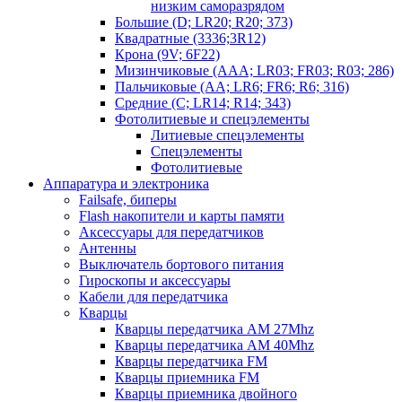
низким саморазрядом
Большие (D; LR20; R20; 373)
Квадратные (3336;3R12)
Крона (9V; 6F22)
Мизинчиковые (AAA; LR03; FR03; R03; 286)
Пальчиковые (AA; LR6; FR6; R6; 316)
Средние (C; LR14; R14; 343)
Фотолитиевые и спецэлементы
Литиевые спецэлементы
Спецэлементы
Фотолитиевые
Аппаратура и электроника
Failsafe, биперы
Flash накопители и карты памяти
Аксессуары для передатчиков
Антенны
Выключатель бортового питания
Гироскопы и аксессуары
Кабели для передатчика
Кварцы
Кварцы передатчика AM 27Mhz
Кварцы передатчика AM 40Mhz
Кварцы передатчика FM
Кварцы приемника FM
Кварцы приемника двойного