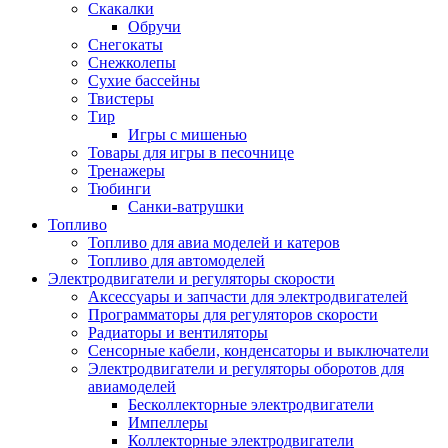
Скакалки
Обручи
Снегокаты
Снежколепы
Сухие бассейны
Твистеры
Тир
Игры с мишенью
Товары для игры в песочнице
Тренажеры
Тюбинги
Санки-ватрушки
Топливо
Топливо для авиа моделей и катеров
Топливо для автомоделей
Электродвигатели и регуляторы скорости
Аксессуары и запчасти для электродвигателей
Программаторы для регуляторов скорости
Радиаторы и вентиляторы
Сенсорные кабели, конденсаторы и выключатели
Электродвигатели и регуляторы оборотов для
авиамоделей
Бесколлекторные электродвигатели
Импеллеры
Коллекторные электродвигатели