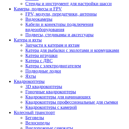
Стенды и инструмент для настройки шасси
Камеры, подвесы и FPV
FPV, модули, передатчики, антенны
Видеокамеры
Кабели и конекторы подключения
видеооборудования
Подвесы, стедикамы и аксессуары
Катера и яхты
Запчасти к катерам и яхтам
Катера для рыбалки с эхолотами и кормушками
Катера игрушки
Катера с ДВС
Катера с электродвигателем
Подводные лодки
Яхты
Квадрокоптеры
3D квадрокоптеры
Гоночные квадрокоптеры
Квадрокоптеры для начинающих
Квадрокоптеры профессиональные для съемки
Квадрокоптеры с камерой
Колесный транспорт
Беговелы
Велосипеды
Внедорожные самокаты