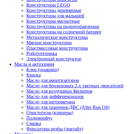
Конструкторы LEGO
Конструкторы деревянные
Конструкторы для малышей
Конструкторы магнитные
Конструкторы на радиоуправлении
Конструкторы на солнечной батарее
Металлические конструкторы
Мягкие конструкторы
Пластмассовые конструкторы
Робототехника
Электронный конструктор
Масла и автохимия
Клеи (циакрин)
Краска
Масло для амортизаторов
Масло для бензиновых 2-х тактных двигателей
Масло для воздушных фильтров
Масло для дифференциалов
Масло для нитрометана
Масло для хранения ДВС (After Run Oil)
Очистители (клинеры)
Полиморфус
Смазка
Фиксаторы резбы (локтайт)