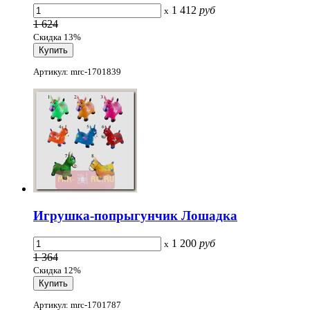
1 412
руб
x
1 624
Скидка 13%
Артикул: mrc-1701839
Игрушка-попрыгунчик Лошадка
1 200
руб
x
1 364
Скидка 12%
Артикул: mrc-1701787