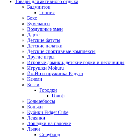
Товары для активного отдыха
Бадминтон
Теннис
Бокс
Бумеранги
Воздушные змеи
Дартс
Детские батуты
Детские палатки
Детские спортивные комплексы
Другие игры
Игровые домики, детские горки и песочницы
Игрушки Mokuru
Йо-Йо и пружинка Радуга
Качели
Кегли
Городки
Гольф
Кольцебросы
Коньки
Кубики Fidget Cube
Ледянки
Лошадки на палочке
Лыжи
Сноуборд