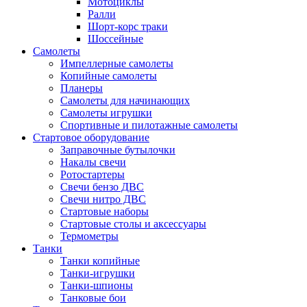
Мотоциклы
Ралли
Шорт-корс траки
Шоссейные
Самолеты
Импеллерные самолеты
Копийные самолеты
Планеры
Самолеты для начинающих
Самолеты игрушки
Спортивные и пилотажные самолеты
Стартовое оборудование
Заправочные бутылочки
Накалы свечи
Ротостартеры
Свечи бензо ДВС
Свечи нитро ДВС
Стартовые наборы
Стартовые столы и аксессуары
Термометры
Танки
Танки копийные
Танки-игрушки
Танки-шпионы
Танковые бои