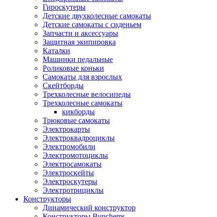
Гироскутеры
Детские двухколесные самокаты
Детские самокаты с сиденьем
Запчасти и аксессуары
Защитная экипировка
Каталки
Машинки педальные
Роликовые коньки
Самокаты для взрослых
Скейтборды
Трехколесные велосипеды
Трехколесные самокаты
кикборды
Трюковые самокаты
Электрокарты
Электроквадроциклы
Электромобили
Электромотоциклы
Электросамокаты
Электроскейты
Электроскутеры
Электротрициклы
Конструкторы
Динамический конструктор
Конструкторы Bunchems