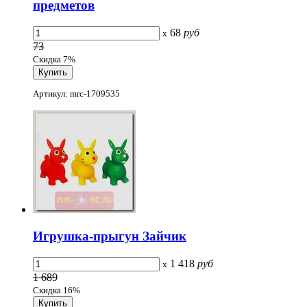
предметов
68
руб
x
73
Скидка 7%
Артикул: mrc-1709535
Игрушка-прыгун Зайчик
1 418
руб
x
1 689
Скидка 16%