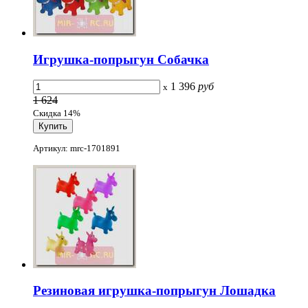
Игрушка-попрыгун Собачка
1 396
руб
x
1 624
Скидка 14%
Артикул: mrc-1701891
Резиновая игрушка-попрыгун Лошадка