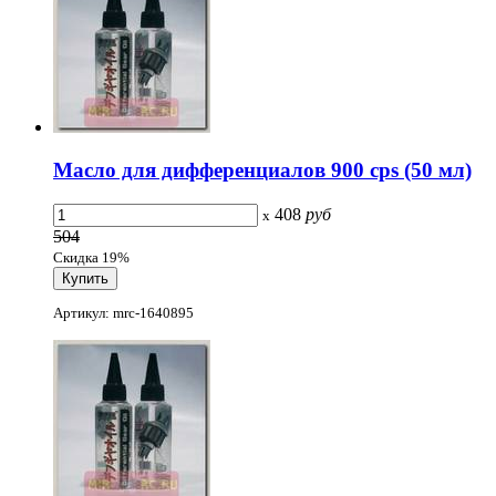
Масло для дифференциалов 900 cps (50 мл)
408
руб
x
504
Скидка 19%
Артикул: mrc-1640895