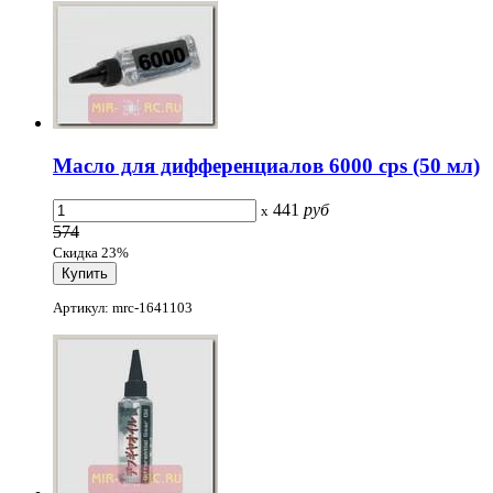
Масло для дифференциалов 6000 cps (50 мл)
441
руб
x
574
Скидка 23%
Артикул: mrc-1641103