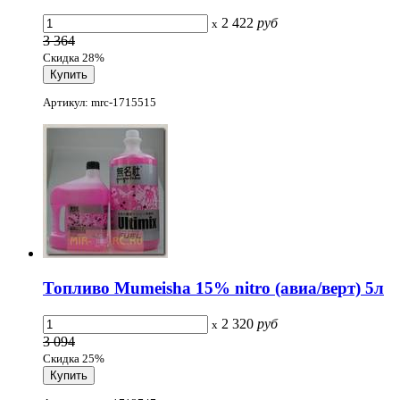
2 422
руб
x
3 364
Скидка 28%
Артикул: mrc-1715515
Топливо Mumeisha 15% nitro (авиа/верт) 5л
2 320
руб
x
3 094
Скидка 25%