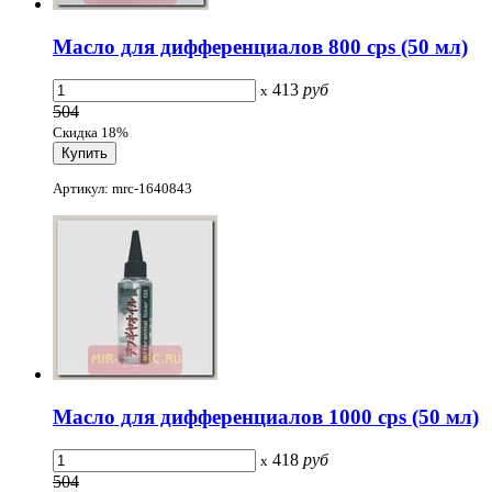
Масло для дифференциалов 800 cps (50 мл)
413
руб
x
504
Скидка 18%
Артикул: mrc-1640843
Масло для дифференциалов 1000 cps (50 мл)
418
руб
x
504