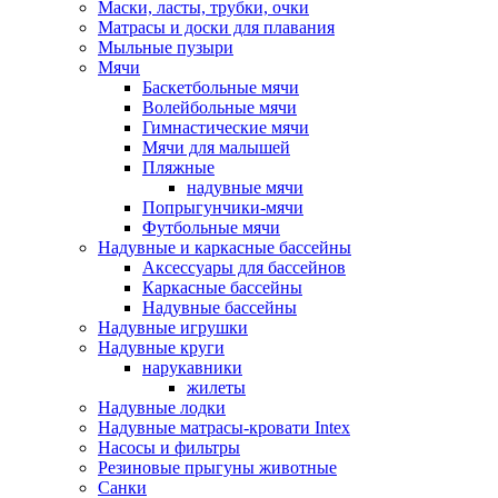
Маски, ласты, трубки, очки
Матрасы и доски для плавания
Мыльные пузыри
Мячи
Баскетбольные мячи
Волейбольные мячи
Гимнастические мячи
Мячи для малышей
Пляжные
надувные мячи
Попрыгунчики-мячи
Футбольные мячи
Надувные и каркасные бассейны
Аксессуары для бассейнов
Каркасные бассейны
Надувные бассейны
Надувные игрушки
Надувные круги
нарукавники
жилеты
Надувные лодки
Надувные матрасы-кровати Intex
Насосы и фильтры
Резиновые прыгуны животные
Санки