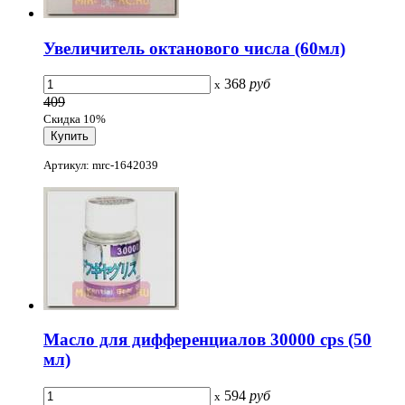
Увеличитель октанового числа (60мл)
368
руб
x
409
Скидка 10%
Артикул: mrc-1642039
Масло для дифференциалов 30000 cps (50
мл)
594
руб
x