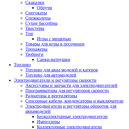
Скакалки
Обручи
Снегокаты
Снежколепы
Сухие бассейны
Твистеры
Тир
Игры с мишенью
Товары для игры в песочнице
Тренажеры
Тюбинги
Санки-ватрушки
Топливо
Топливо для авиа моделей и катеров
Топливо для автомоделей
Электродвигатели и регуляторы скорости
Аксессуары и запчасти для электродвигателей
Программаторы для регуляторов скорости
Радиаторы и вентиляторы
Сенсорные кабели, конденсаторы и выключатели
Электродвигатели и регуляторы оборотов для
авиамоделей
Бесколлекторные электродвигатели
Импеллеры
Коллекторные электродвигатели