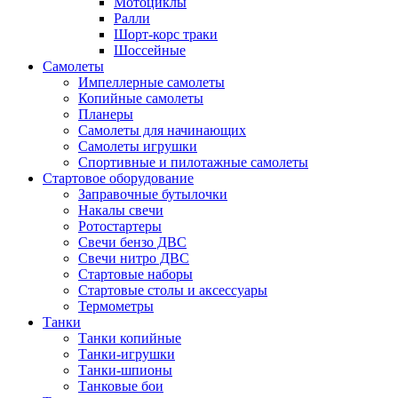
Мотоциклы
Ралли
Шорт-корс траки
Шоссейные
Самолеты
Импеллерные самолеты
Копийные самолеты
Планеры
Самолеты для начинающих
Самолеты игрушки
Спортивные и пилотажные самолеты
Стартовое оборудование
Заправочные бутылочки
Накалы свечи
Ротостартеры
Свечи бензо ДВС
Свечи нитро ДВС
Стартовые наборы
Стартовые столы и аксессуары
Термометры
Танки
Танки копийные
Танки-игрушки
Танки-шпионы
Танковые бои