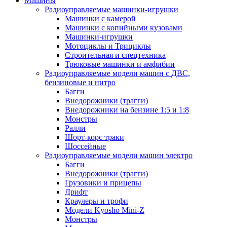
Машины
Радиоуправляемые машинки-игрушки
Машинки с камерой
Машинки с копийными кузовами
Машинки-игрушки
Мотоциклы и Трициклы
Строительная и спецтехника
Трюковые машинки и амфибии
Радиоуправляемые модели машин с ДВС,
бензиновые и нитро
Багги
Внедорожники (трагги)
Внедорожники на бензине 1:5 и 1:8
Монстры
Ралли
Шорт-корс траки
Шоссейные
Радиоуправляемые модели машин электро
Багги
Внедорожники (трагги)
Грузовики и прицепы
Дрифт
Краулеры и трофи
Модели Kyosho Mini-Z
Монстры