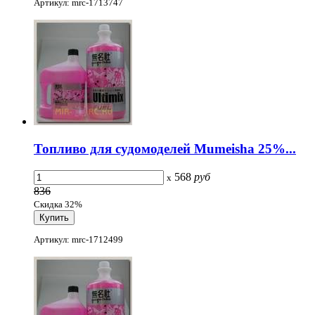
Артикул: mrc-1713747
Топливо для судомоделей Mumeisha 25%...
568
руб
x
836
Скидка 32%
Артикул: mrc-1712499