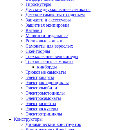
Гироскутеры
Детские двухколесные самокаты
Детские самокаты с сиденьем
Запчасти и аксессуары
Защитная экипировка
Каталки
Машинки педальные
Роликовые коньки
Самокаты для взрослых
Скейтборды
Трехколесные велосипеды
Трехколесные самокаты
кикборды
Трюковые самокаты
Электрокарты
Электроквадроциклы
Электромобили
Электромотоциклы
Электросамокаты
Электроскейты
Электроскутеры
Электротрициклы
Конструкторы
Динамический конструктор
Конструкторы Bunchems