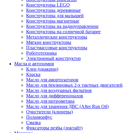
Конструкторы LEGO
Конструкторы деревянные
Конструкторы для малышей
Конструкторы магнитные
Конструкторы на радиоуправлении
Конструкторы на солнечной батарее
Металлические конструкторы
Мягкие конструкторы
Пластмассовые конструкторы
Робототехника
Электронный конструктор
Масла и автохимия
Клеи (циакрин)
Краска
Масло для амортизаторов
Масло для бензиновых 2-х тактных двигателей
Масло для воздушных фильтров
Масло для дифференциалов
Масло для нитрометана
Масло для хранения ДВС (After Run Oil)
Очистители (клинеры)
Полиморфус
Смазка
Фиксаторы резбы (локтайт)