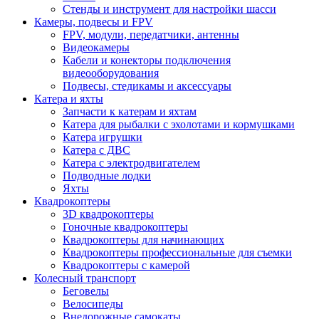
Стенды и инструмент для настройки шасси
Камеры, подвесы и FPV
FPV, модули, передатчики, антенны
Видеокамеры
Кабели и конекторы подключения
видеооборудования
Подвесы, стедикамы и аксессуары
Катера и яхты
Запчасти к катерам и яхтам
Катера для рыбалки с эхолотами и кормушками
Катера игрушки
Катера с ДВС
Катера с электродвигателем
Подводные лодки
Яхты
Квадрокоптеры
3D квадрокоптеры
Гоночные квадрокоптеры
Квадрокоптеры для начинающих
Квадрокоптеры профессиональные для съемки
Квадрокоптеры с камерой
Колесный транспорт
Беговелы
Велосипеды
Внедорожные самокаты