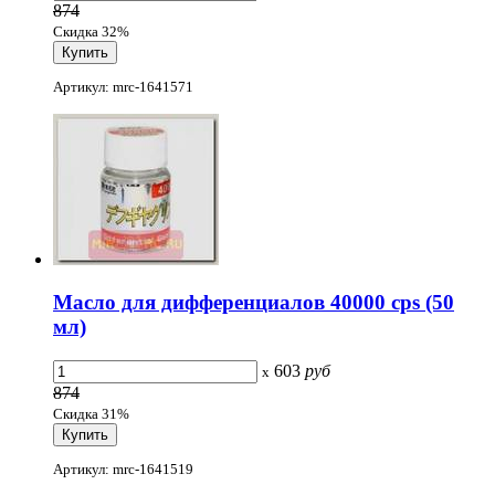
874
Скидка 32%
Артикул: mrc-1641571
Масло для дифференциалов 40000 cps (50
мл)
603
руб
x
874
Скидка 31%
Артикул: mrc-1641519