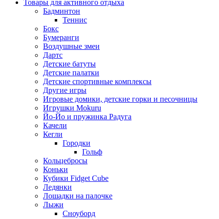
Товары для активного отдыха
Бадминтон
Теннис
Бокс
Бумеранги
Воздушные змеи
Дартс
Детские батуты
Детские палатки
Детские спортивные комплексы
Другие игры
Игровые домики, детские горки и песочницы
Игрушки Mokuru
Йо-Йо и пружинка Радуга
Качели
Кегли
Городки
Гольф
Кольцебросы
Коньки
Кубики Fidget Cube
Ледянки
Лошадки на палочке
Лыжи
Сноуборд