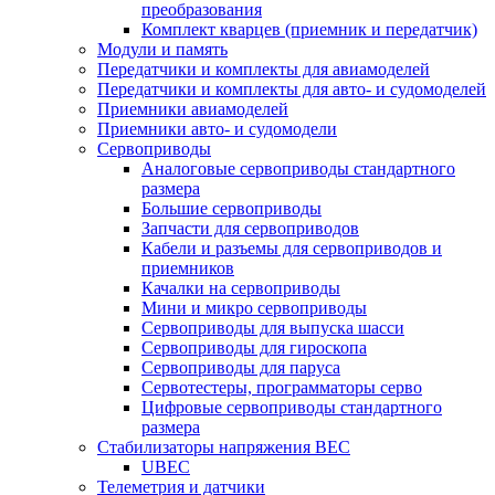
преобразования
Комплект кварцев (приемник и передатчик)
Модули и память
Передатчики и комплекты для авиамоделей
Передатчики и комплекты для авто- и судомоделей
Приемники авиамоделей
Приемники авто- и судомодели
Сервоприводы
Аналоговые сервоприводы стандартного
размера
Большие сервоприводы
Запчасти для сервоприводов
Кабели и разъемы для сервоприводов и
приемников
Качалки на сервоприводы
Мини и микро сервоприводы
Сервоприводы для выпуска шасси
Сервоприводы для гироскопа
Сервоприводы для паруса
Сервотестеры, программаторы серво
Цифровые сервоприводы стандартного
размера
Стабилизаторы напряжения BEC
UBEC
Телеметрия и датчики