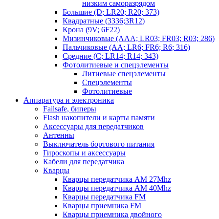
низким саморазрядом
Большие (D; LR20; R20; 373)
Квадратные (3336;3R12)
Крона (9V; 6F22)
Мизинчиковые (AAA; LR03; FR03; R03; 286)
Пальчиковые (AA; LR6; FR6; R6; 316)
Средние (C; LR14; R14; 343)
Фотолитиевые и спецэлементы
Литиевые спецэлементы
Спецэлементы
Фотолитиевые
Аппаратура и электроника
Failsafe, биперы
Flash накопители и карты памяти
Аксессуары для передатчиков
Антенны
Выключатель бортового питания
Гироскопы и аксессуары
Кабели для передатчика
Кварцы
Кварцы передатчика AM 27Mhz
Кварцы передатчика AM 40Mhz
Кварцы передатчика FM
Кварцы приемника FM
Кварцы приемника двойного