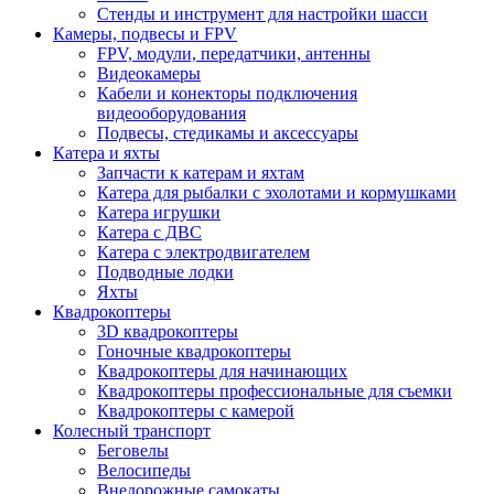
Стенды и инструмент для настройки шасси
Камеры, подвесы и FPV
FPV, модули, передатчики, антенны
Видеокамеры
Кабели и конекторы подключения
видеооборудования
Подвесы, стедикамы и аксессуары
Катера и яхты
Запчасти к катерам и яхтам
Катера для рыбалки с эхолотами и кормушками
Катера игрушки
Катера с ДВС
Катера с электродвигателем
Подводные лодки
Яхты
Квадрокоптеры
3D квадрокоптеры
Гоночные квадрокоптеры
Квадрокоптеры для начинающих
Квадрокоптеры профессиональные для съемки
Квадрокоптеры с камерой
Колесный транспорт
Беговелы
Велосипеды
Внедорожные самокаты