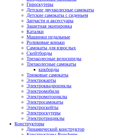
Гироскутеры
Детские двухколесные самокаты
Детские самокаты с сиденьем
Запчасти и аксессуары
Защитная экипировка
Каталки
Машинки педальные
Роликовые коньки
Самокаты для взрослых
Скейтборды
Трехколесные велосипеды
Трехколесные самокаты
кикборды
Трюковые самокаты
Электрокарты
Электроквадроциклы
Электромобили
Электромотоциклы
Электросамокаты
Электроскейты
Электроскутеры
Электротрициклы
Конструкторы
Динамический конструктор
Конструкторы Bunchems