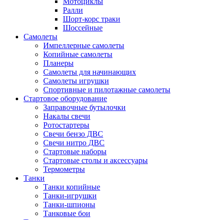
Мотоциклы
Ралли
Шорт-корс траки
Шоссейные
Самолеты
Импеллерные самолеты
Копийные самолеты
Планеры
Самолеты для начинающих
Самолеты игрушки
Спортивные и пилотажные самолеты
Стартовое оборудование
Заправочные бутылочки
Накалы свечи
Ротостартеры
Свечи бензо ДВС
Свечи нитро ДВС
Стартовые наборы
Стартовые столы и аксессуары
Термометры
Танки
Танки копийные
Танки-игрушки
Танки-шпионы
Танковые бои