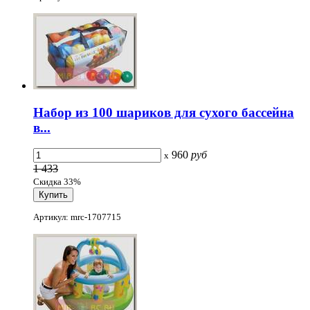
Набор из 100 шариков для сухого бассейна
в...
960
руб
x
1 433
Скидка 33%
Артикул: mrc-1707715