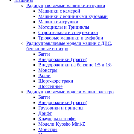
Машины
Радиоуправляемые машинки-игрушки
Машинки с камерой
Машинки с копийными кузовами
Машинки-игрушки
Мотоциклы и Трициклы
Строительная и спецтехника
Трюковые машинки и амфибии
Радиоуправляемые модели машин с ДВС,
бензиновые и нитро
Багги
Внедорожники (трагги)
Внедорожники на бензине 1:5 и 1:8
Монстры
Ралли
Шорт-корс траки
Шоссейные
Радиоуправляемые модели машин электро
Багги
Внедорожники (трагги)
Грузовики и прицепы
Дрифт
Краулеры и трофи
Модели Kyosho Mini-Z
Монстры