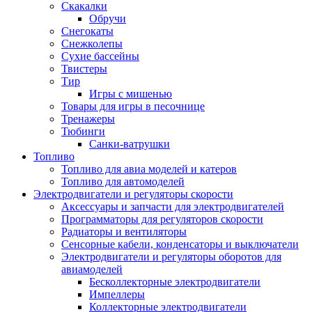
Скакалки
Обручи
Снегокаты
Снежколепы
Сухие бассейны
Твистеры
Тир
Игры с мишенью
Товары для игры в песочнице
Тренажеры
Тюбинги
Санки-ватрушки
Топливо
Топливо для авиа моделей и катеров
Топливо для автомоделей
Электродвигатели и регуляторы скорости
Аксессуары и запчасти для электродвигателей
Программаторы для регуляторов скорости
Радиаторы и вентиляторы
Сенсорные кабели, конденсаторы и выключатели
Электродвигатели и регуляторы оборотов для
авиамоделей
Бесколлекторные электродвигатели
Импеллеры
Коллекторные электродвигатели