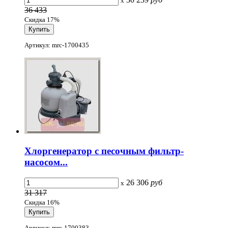
x
36 433
Скидка 17%
Артикул: mrc-1700435
Хлоргенератор с песочным фильтр-
насосом...
26 306
руб
x
31 317
Скидка 16%
Артикул: mrc-1700383