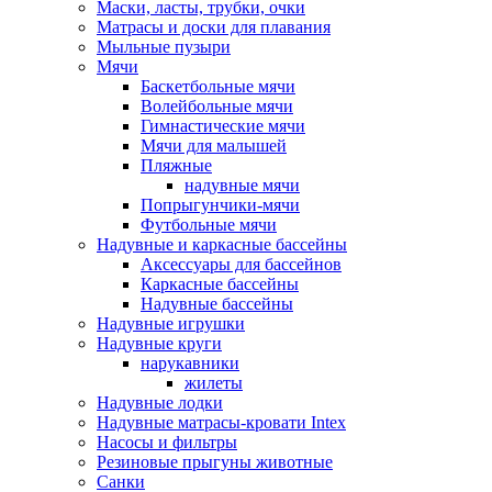
Маски, ласты, трубки, очки
Матрасы и доски для плавания
Мыльные пузыри
Мячи
Баскетбольные мячи
Волейбольные мячи
Гимнастические мячи
Мячи для малышей
Пляжные
надувные мячи
Попрыгунчики-мячи
Футбольные мячи
Надувные и каркасные бассейны
Аксессуары для бассейнов
Каркасные бассейны
Надувные бассейны
Надувные игрушки
Надувные круги
нарукавники
жилеты
Надувные лодки
Надувные матрасы-кровати Intex
Насосы и фильтры
Резиновые прыгуны животные
Санки