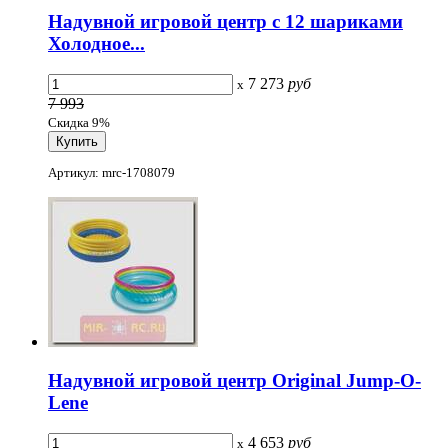
Надувной игровой центр с 12 шариками
Холодное...
7 273
руб
x
7 993
Скидка 9%
Артикул: mrc-1708079
Надувной игровой центр Original Jump-O-
Lene
4 653
руб
x