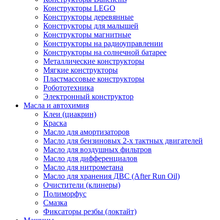
Конструкторы LEGO
Конструкторы деревянные
Конструкторы для малышей
Конструкторы магнитные
Конструкторы на радиоуправлении
Конструкторы на солнечной батарее
Металлические конструкторы
Мягкие конструкторы
Пластмассовые конструкторы
Робототехника
Электронный конструктор
Масла и автохимия
Клеи (циакрин)
Краска
Масло для амортизаторов
Масло для бензиновых 2-х тактных двигателей
Масло для воздушных фильтров
Масло для дифференциалов
Масло для нитрометана
Масло для хранения ДВС (After Run Oil)
Очистители (клинеры)
Полиморфус
Смазка
Фиксаторы резбы (локтайт)