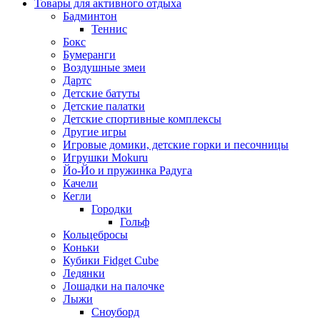
Товары для активного отдыха
Бадминтон
Теннис
Бокс
Бумеранги
Воздушные змеи
Дартс
Детские батуты
Детские палатки
Детские спортивные комплексы
Другие игры
Игровые домики, детские горки и песочницы
Игрушки Mokuru
Йо-Йо и пружинка Радуга
Качели
Кегли
Городки
Гольф
Кольцебросы
Коньки
Кубики Fidget Cube
Ледянки
Лошадки на палочке
Лыжи
Сноуборд