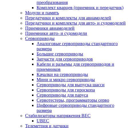
преобразования
Комплект кварцев (приемник и передатчик)
Модули и память
Передатчики и комплекты для авиамоделей
Передатчики и комплекты для авто- и судомоделей
Приемники авиамоделей
Приемники авто- и судомодели
Сервоприводы
Аналоговые сервоприводы стандартного
размера
Большие сервоприводы
Запчасти для сервоприводов
Кабели и разъемы для сервоприводов и
приемников
Качалки на сервоприводы
Мини и микро сервоприводы
Сервоприводы для выпуска шасси
Сервоприводы для гироскопа
Сервоприводы для паруса
Сервотестеры, программаторы серво
Цифровые сервоприводы стандартного
размера
Стабилизаторы напряжения BEC
UBEC
Телеметрия и датчики