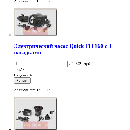
Артикул: mrc-1699967
Электрический насос Quick Fill 160 c 3
насадками
1 509
руб
x
1 623
Скидка 7%
Артикул: mrc-1699915