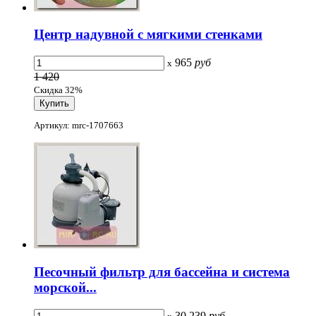
Центр надувной с мягкими стенками
965
руб
x
1 420
Скидка 32%
Артикул: mrc-1707663
Песочный фильтр для бассейна и система
морской...
30 239
руб