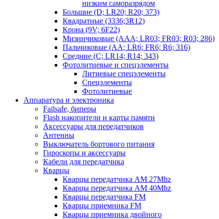
низким саморазрядом
Большие (D; LR20; R20; 373)
Квадратные (3336;3R12)
Крона (9V; 6F22)
Мизинчиковые (AAA; LR03; FR03; R03; 286)
Пальчиковые (AA; LR6; FR6; R6; 316)
Средние (C; LR14; R14; 343)
Фотолитиевые и спецэлементы
Литиевые спецэлементы
Спецэлементы
Фотолитиевые
Аппаратура и электроника
Failsafe, биперы
Flash накопители и карты памяти
Аксессуары для передатчиков
Антенны
Выключатель бортового питания
Гироскопы и аксессуары
Кабели для передатчика
Кварцы
Кварцы передатчика AM 27Mhz
Кварцы передатчика AM 40Mhz
Кварцы передатчика FM
Кварцы приемника FM
Кварцы приемника двойного