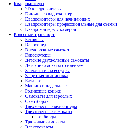
Квадрокоптеры
3D квадрокоптеры
Гоночные квадрокоптеры
Квадрокоптеры для начинающих
Квадрокоптеры профессиональные для съемки
Квадрокоптеры с камерой
Колесный транспорт
Беговелы
Велосипеды
Внедорожные самокаты
Гироскутеры
Детские двухколесные самокаты
Детские самокаты с сиденьем
Запчасти и аксессуары
Защитная экипировка
Каталки
Машинки педальные
Роликовые коньки
Самокаты для взрослых
Скейтборды
Трехколесные велосипеды
Трехколесные самокаты
кикборды
Трюковые самокаты
Электрокарты