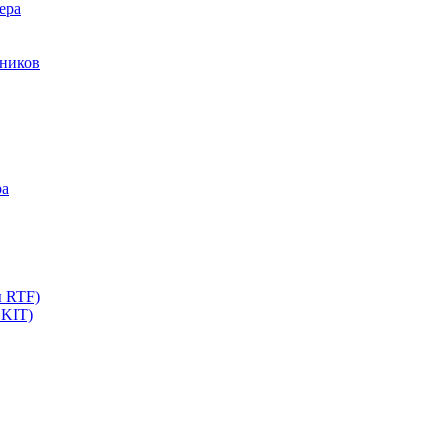
ера
мников
ра
ы RTF)
 KIT)