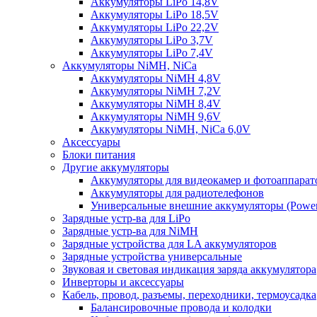
Аккумуляторы LiPo 14,8V
Аккумуляторы LiPo 18,5V
Аккумуляторы LiPo 22,2V
Аккумуляторы LiPo 3,7V
Аккумуляторы LiPo 7,4V
Аккумуляторы NiMH, NiCa
Аккумуляторы NiMH 4,8V
Аккумуляторы NiMH 7,2V
Аккумуляторы NiMH 8,4V
Аккумуляторы NiMH 9,6V
Аккумуляторы NiMH, NiCa 6,0V
Аксессуары
Блоки питания
Другие аккумуляторы
Аккумуляторы для видеокамер и фотоаппарат
Аккумуляторы для радиотелефонов
Универсальные внешние аккумуляторы (Power
Зарядные устр-ва для LiPo
Зарядные устр-ва для NiMH
Зарядные устройства для LA аккумуляторов
Зарядные устройства универсальные
Звуковая и световая индикация заряда аккумулятора
Инверторы и аксессуары
Кабель, провод, разъемы, переходники, термоусадка
Балансировочные провода и колодки