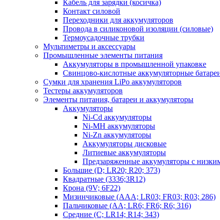
Кабель для зарядки (косичка)
Контакт силовой
Переходники для аккумуляторов
Провода в силиконовой изоляции (силовые)
Термоусадочные трубки
Мультиметры и аксессуары
Промышленные элементы питания
Аккумуляторы в промышленной упаковке
Свинцово-кислотные аккумуляторные батаре
Сумки для хранения LiPo аккумуляторов
Тестеры аккумуляторов
Элементы питания, батареи и аккумуляторы
Аккумуляторы
Ni-Cd аккумуляторы
Ni-MH аккумуляторы
Ni-Zn аккумуляторы
Аккумуляторы дисковые
Литиевые аккумуляторы
Предзаряженные аккумуляторы с низки
Большие (D; LR20; R20; 373)
Квадратные (3336;3R12)
Крона (9V; 6F22)
Мизинчиковые (AAA; LR03; FR03; R03; 286)
Пальчиковые (AA; LR6; FR6; R6; 316)
Средние (C; LR14; R14; 343)