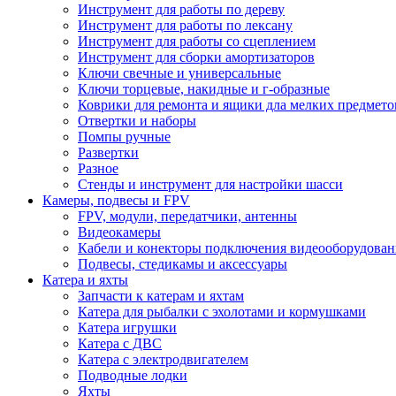
Инструмент для работы по дереву
Инструмент для работы по лексану
Инструмент для работы со сцеплением
Инструмент для сборки амортизаторов
Ключи свечные и универсальные
Ключи торцевые, накидные и г-образные
Коврики для ремонта и ящики дла мелких предмето
Отвертки и наборы
Помпы ручные
Развертки
Разное
Стенды и инструмент для настройки шасси
Камеры, подвесы и FPV
FPV, модули, передатчики, антенны
Видеокамеры
Кабели и конекторы подключения видеооборудован
Подвесы, стедикамы и аксессуары
Катера и яхты
Запчасти к катерам и яхтам
Катера для рыбалки с эхолотами и кормушками
Катера игрушки
Катера с ДВС
Катера с электродвигателем
Подводные лодки
Яхты