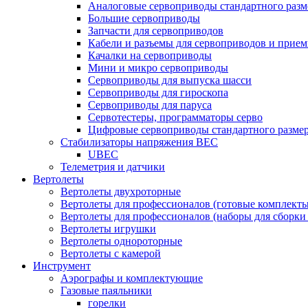
Аналоговые сервоприводы стандартного разм
Большие сервоприводы
Запчасти для сервоприводов
Кабели и разъемы для сервоприводов и прие
Качалки на сервоприводы
Мини и микро сервоприводы
Сервоприводы для выпуска шасси
Сервоприводы для гироскопа
Сервоприводы для паруса
Сервотестеры, программаторы серво
Цифровые сервоприводы стандартного разме
Стабилизаторы напряжения BEC
UBEC
Телеметрия и датчики
Вертолеты
Вертолеты двухроторные
Вертолеты для профессионалов (готовые комплект
Вертолеты для профессионалов (наборы для сборки
Вертолеты игрушки
Вертолеты однороторные
Вертолеты с камерой
Инструмент
Аэрографы и комплектующие
Газовые паяльники
горелки