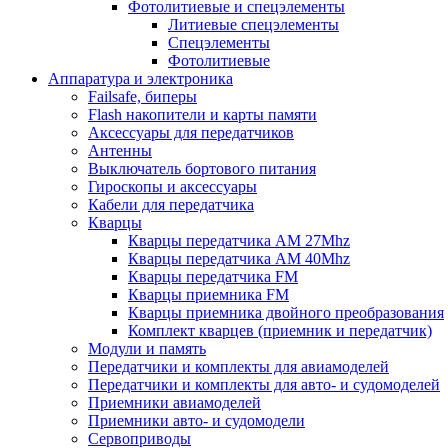
Фотолитиевые и спецэлементы
Литиевые спецэлементы
Спецэлементы
Фотолитиевые
Аппаратура и электроника
Failsafe, биперы
Flash накопители и карты памяти
Аксессуары для передатчиков
Антенны
Выключатель бортового питания
Гироскопы и аксессуары
Кабели для передатчика
Кварцы
Кварцы передатчика AM 27Mhz
Кварцы передатчика AM 40Mhz
Кварцы передатчика FM
Кварцы приемника FM
Кварцы приемника двойного преобразования
Комплект кварцев (приемник и передатчик)
Модули и память
Передатчики и комплекты для авиамоделей
Передатчики и комплекты для авто- и судомоделей
Приемники авиамоделей
Приемники авто- и судомодели
Сервоприводы