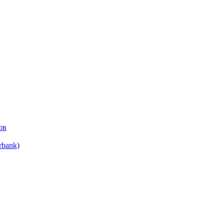
ов
bank)