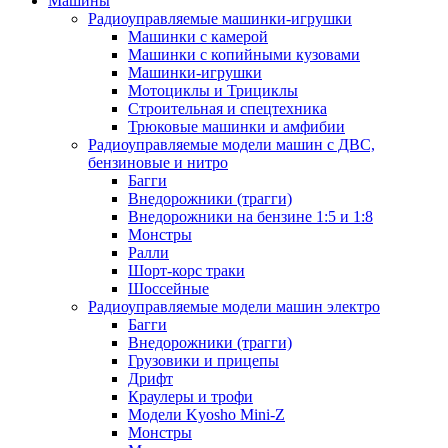
Машины
Радиоуправляемые машинки-игрушки
Машинки с камерой
Машинки с копийными кузовами
Машинки-игрушки
Мотоциклы и Трициклы
Строительная и спецтехника
Трюковые машинки и амфибии
Радиоуправляемые модели машин с ДВС,
бензиновые и нитро
Багги
Внедорожники (трагги)
Внедорожники на бензине 1:5 и 1:8
Монстры
Ралли
Шорт-корс траки
Шоссейные
Радиоуправляемые модели машин электро
Багги
Внедорожники (трагги)
Грузовики и прицепы
Дрифт
Краулеры и трофи
Модели Kyosho Mini-Z
Монстры