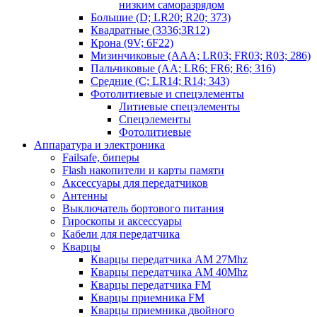
низким саморазрядом
Большие (D; LR20; R20; 373)
Квадратные (3336;3R12)
Крона (9V; 6F22)
Мизинчиковые (AAA; LR03; FR03; R03; 286)
Пальчиковые (AA; LR6; FR6; R6; 316)
Средние (C; LR14; R14; 343)
Фотолитиевые и спецэлементы
Литиевые спецэлементы
Спецэлементы
Фотолитиевые
Аппаратура и электроника
Failsafe, биперы
Flash накопители и карты памяти
Аксессуары для передатчиков
Антенны
Выключатель бортового питания
Гироскопы и аксессуары
Кабели для передатчика
Кварцы
Кварцы передатчика AM 27Mhz
Кварцы передатчика AM 40Mhz
Кварцы передатчика FM
Кварцы приемника FM
Кварцы приемника двойного