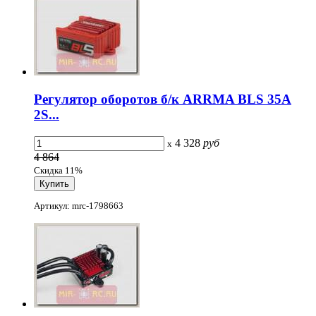
Регулятор оборотов б/к ARRMA BLS 35А
2S...
4 328
руб
x
4 864
Скидка 11%
Артикул: mrc-1798663