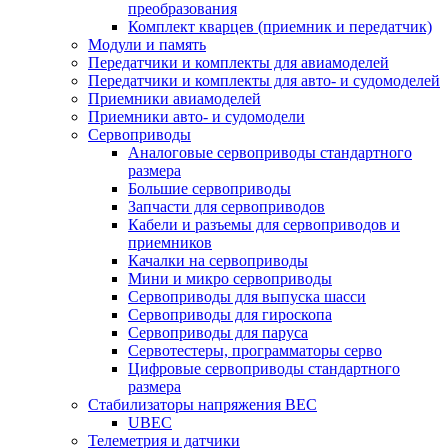
преобразования
Комплект кварцев (приемник и передатчик)
Модули и память
Передатчики и комплекты для авиамоделей
Передатчики и комплекты для авто- и судомоделей
Приемники авиамоделей
Приемники авто- и судомодели
Сервоприводы
Аналоговые сервоприводы стандартного
размера
Большие сервоприводы
Запчасти для сервоприводов
Кабели и разъемы для сервоприводов и
приемников
Качалки на сервоприводы
Мини и микро сервоприводы
Сервоприводы для выпуска шасси
Сервоприводы для гироскопа
Сервоприводы для паруса
Сервотестеры, программаторы серво
Цифровые сервоприводы стандартного
размера
Стабилизаторы напряжения BEC
UBEC
Телеметрия и датчики