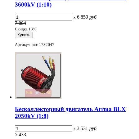
3600kV (1:10)
6 859
руб
x
7 884
Скидка 13%
Артикул: mrc-1782647
Бесколлекторный двигатель Arrma BLX
2050kV (1:8)
3 531
руб
x
5 433