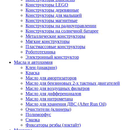
Конструкторы LEGO
Конструкторы деревянные
Конструкторы для малышей
Конструкторы магнитные
Конструкторы на радиоуправлении
Конструкторы на солнечной батарее
Металлические конструкторы
Мягкие конструкторы
Пластмассовые конструкторы
Робототехника
Электронный конструктор
Масла и автохимия
Клеи (циакрин)
Краска
Масло для амортизаторов
Масло для бензиновых 2-х тактных двигателей
Масло для воздушных фильтров
Масло для дифференциалов
Масло для нитрометана
Масло для хранения ДВС (After Run Oil)
Очистители (клинеры)
Полиморфус
Смазка
Фиксаторы резбы (локтайт)