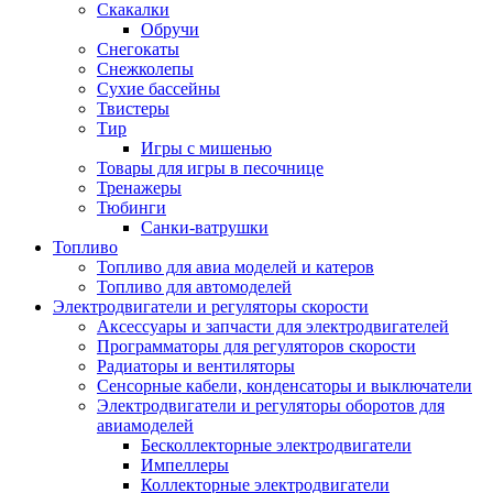
Скакалки
Обручи
Снегокаты
Снежколепы
Сухие бассейны
Твистеры
Тир
Игры с мишенью
Товары для игры в песочнице
Тренажеры
Тюбинги
Санки-ватрушки
Топливо
Топливо для авиа моделей и катеров
Топливо для автомоделей
Электродвигатели и регуляторы скорости
Аксессуары и запчасти для электродвигателей
Программаторы для регуляторов скорости
Радиаторы и вентиляторы
Сенсорные кабели, конденсаторы и выключатели
Электродвигатели и регуляторы оборотов для
авиамоделей
Бесколлекторные электродвигатели
Импеллеры
Коллекторные электродвигатели