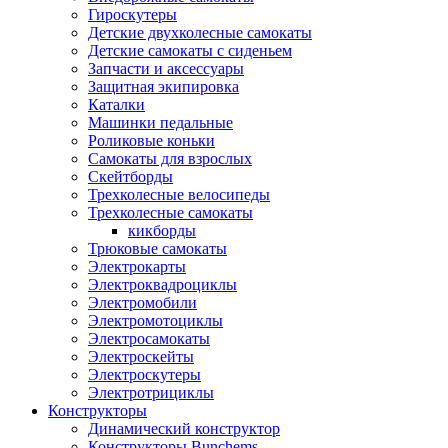
Гироскутеры
Детские двухколесные самокаты
Детские самокаты с сиденьем
Запчасти и аксессуары
Защитная экипировка
Каталки
Машинки педальные
Роликовые коньки
Самокаты для взрослых
Скейтборды
Трехколесные велосипеды
Трехколесные самокаты
кикборды
Трюковые самокаты
Электрокарты
Электроквадроциклы
Электромобили
Электромотоциклы
Электросамокаты
Электроскейты
Электроскутеры
Электротрициклы
Конструкторы
Динамический конструктор
Конструкторы Bunchems