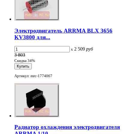
Электродвигатель ARRMA BLX 3656
KV3800 для...
2 509
руб
x
3 803
Скидка 34%
Артикул: mrc-1774067
Радиатор охлаждения электродвигателя
ARRMA 1/10...