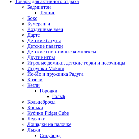
Товары для активного отдыха
Бадминтон
Теннис
Бокс
Бумеранги
Воздушные змеи
Дартс
Детские батуты
Детские палатки
Детские спортивные комплексы
Другие игры
Игровые домики, детские горки и песочницы
Игрушки Mokuru
Йо-Йо и пружинка Радуга
Качели
Кегли
Городки
Гольф
Кольцебросы
Коньки
Кубики Fidget Cube
Ледянки
Лошадки на палочке
Лыжи
Сноуборд