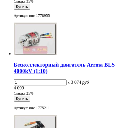
Скидка 35%
Артикул: mrc-1778955
Бесколлекторный двигатель Arrma BLS
4000kV (1:10)
3 074
руб
x
4 099
Скидка 25%
Артикул: mrc-1775211