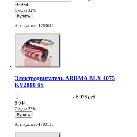
10 234
Скидка 32%
Артикул: mrc-1783635
Электродвигатель ARRMA BLX 4075
KV2000 6S
6 976
руб
x
8 944
Скидка 22%
Артикул: mrc-1783115