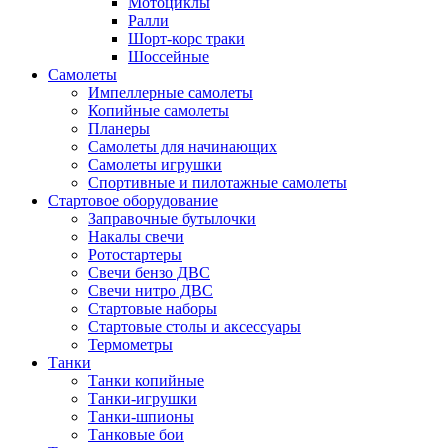
Мотоциклы
Ралли
Шорт-корс траки
Шоссейные
Самолеты
Импеллерные самолеты
Копийные самолеты
Планеры
Самолеты для начинающих
Самолеты игрушки
Спортивные и пилотажные самолеты
Стартовое оборудование
Заправочные бутылочки
Накалы свечи
Ротостартеры
Свечи бензо ДВС
Свечи нитро ДВС
Стартовые наборы
Стартовые столы и аксессуары
Термометры
Танки
Танки копийные
Танки-игрушки
Танки-шпионы
Танковые бои