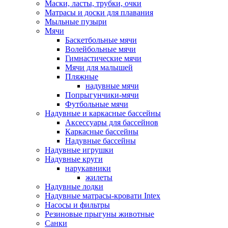
Маски, ласты, трубки, очки
Матрасы и доски для плавания
Мыльные пузыри
Мячи
Баскетбольные мячи
Волейбольные мячи
Гимнастические мячи
Мячи для малышей
Пляжные
надувные мячи
Попрыгунчики-мячи
Футбольные мячи
Надувные и каркасные бассейны
Аксессуары для бассейнов
Каркасные бассейны
Надувные бассейны
Надувные игрушки
Надувные круги
нарукавники
жилеты
Надувные лодки
Надувные матрасы-кровати Intex
Насосы и фильтры
Резиновые прыгуны животные
Санки