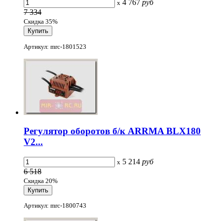
4 767
руб
x
7 334
Скидка 35%
Артикул: mrc-1801523
Регулятор оборотов б/к ARRMA BLX180
V2...
5 214
руб
x
6 518
Скидка 20%
Артикул: mrc-1800743