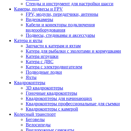
Стенды и инструмент для настройки шасси
Камеры, подвесы и FPV
FPV, модули, передатчики, антенны
Видеокамеры
Кабели и конекторы подключения
видеооборудования
Подвесы, стедикамы и аксессуары
Катера и яхты
Запчасти к катерам и яхтам
Катера для рыбалки с эхолотами и кормушками
Катера игрушки
Катера с ДВС
Катера с электродвигателем
Подводные лодки
Яхты
Квадрокоптеры
3D квадрокоптеры
Гоночные квадрокоптеры
Квадрокоптеры для начинающих
Квадрокоптеры профессиональные для съемки
Квадрокоптеры с камерой
Колесный транспорт
Беговелы
Велосипеды
Внедорожные самокаты