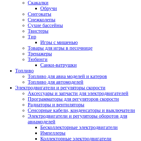
Скакалки
Обручи
Снегокаты
Снежколепы
Сухие бассейны
Твистеры
Тир
Игры с мишенью
Товары для игры в песочнице
Тренажеры
Тюбинги
Санки-ватрушки
Топливо
Топливо для авиа моделей и катеров
Топливо для автомоделей
Электродвигатели и регуляторы скорости
Аксессуары и запчасти для электродвигателей
Программаторы для регуляторов скорости
Радиаторы и вентиляторы
Сенсорные кабели, конденсаторы и выключатели
Электродвигатели и регуляторы оборотов для
авиамоделей
Бесколлекторные электродвигатели
Импеллеры
Коллекторные электродвигатели