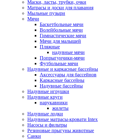
Маски, ласты, трубки, очки
Матрасы и доски для плавания
Мыльные пузыри
Мячи
Баскетбольные мячи
Волейбольные мячи
Гимнастические мячи
Мячи для малышей
Пляжные
надувные мячи
Попрыгунчики-мячи
Футбольные мячи
Надувные и каркасные бассейны
Аксессуары для бассейнов
Каркасные бассейны
Надувные бассейны
Надувные игрушки
Надувные круги
нарукавники
жилеты
Надувные лодки
Надувные матрасы-кровати Intex
Насосы и фильтры
Резиновые прыгуны животные
Санки