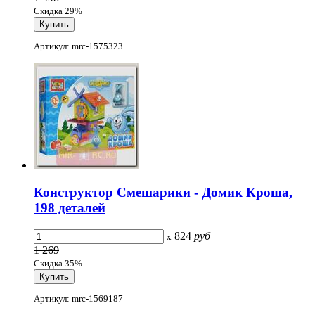
Скидка 29%
Артикул: mrc-1575323
Конструктор Смешарики - Домик Кроша,
198 деталей
824
руб
x
1 269
Скидка 35%
Артикул: mrc-1569187