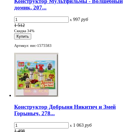
Конструктор Мультфильмы - Волшебный
домик, 207...
997
руб
x
1 512
Скидка 34%
Артикул: mrc-1575583
Конструктор Добрыня Никитич и Змей
Горыныч, 278...
1 063
руб
x
1 498