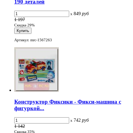
190 деталей
849
руб
x
1 197
Скидка 29%
Артикул: mrc-1567263
Конструктор Фиксики - Фикси-машина с
фигуркой...
742
руб
x
1 142
Скидка 35%