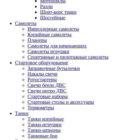
Мотоциклы
Ралли
Шорт-корс траки
Шоссейные
Самолеты
Импеллерные самолеты
Копийные самолеты
Планеры
Самолеты для начинающих
Самолеты игрушки
Спортивные и пилотажные самолеты
Стартовое оборудование
Заправочные бутылочки
Накалы свечи
Ротостартеры
Свечи бензо ДВС
Свечи нитро ДВС
Стартовые наборы
Стартовые столы и аксессуары
Термометры
Танки
Танки копийные
Танки-игрушки
Танки-шпионы
Танковые бои