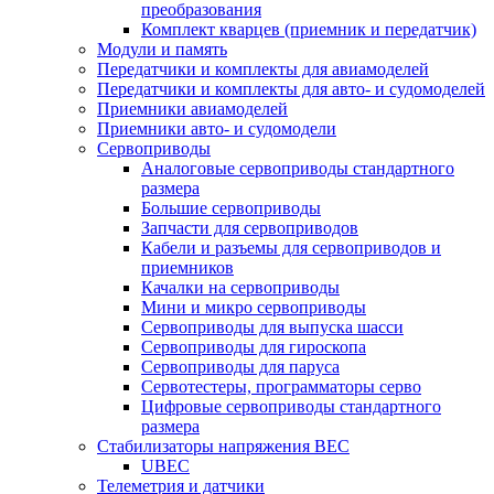
преобразования
Комплект кварцев (приемник и передатчик)
Модули и память
Передатчики и комплекты для авиамоделей
Передатчики и комплекты для авто- и судомоделей
Приемники авиамоделей
Приемники авто- и судомодели
Сервоприводы
Аналоговые сервоприводы стандартного
размера
Большие сервоприводы
Запчасти для сервоприводов
Кабели и разъемы для сервоприводов и
приемников
Качалки на сервоприводы
Мини и микро сервоприводы
Сервоприводы для выпуска шасси
Сервоприводы для гироскопа
Сервоприводы для паруса
Сервотестеры, программаторы серво
Цифровые сервоприводы стандартного
размера
Стабилизаторы напряжения BEC
UBEC
Телеметрия и датчики