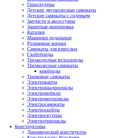
Гироскутеры
Детские двухколесные самокаты
Детские самокаты с сиденьем
Запчасти и аксессуары
Защитная экипировка
Каталки
Машинки педальные
Роликовые коньки
Самокаты для взрослых
Скейтборды
Трехколесные велосипеды
Трехколесные самокаты
кикборды
Трюковые самокаты
Электрокарты
Электроквадроциклы
Электромобили
Электромотоциклы
Электросамокаты
Электроскейты
Электроскутеры
Электротрициклы
Конструкторы
Динамический конструктор
Конструкторы Bunchems