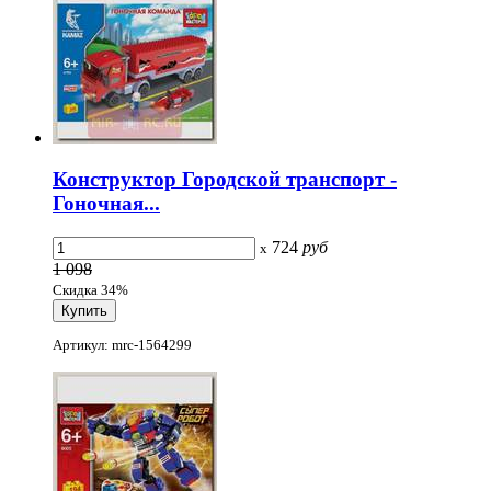
Конструктор Городской транспорт -
Гоночная...
724
руб
x
1 098
Скидка 34%
Артикул: mrc-1564299