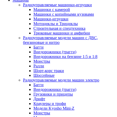
Машины
Радиоуправляемые машинки-игрушки
Машинки с камерой
Машинки с копийными кузовами
Машинки-игрушки
Мотоциклы и Трициклы
Строительная и спецтехника
Трюковые машинки и амфибии
Радиоуправляемые модели машин с ДВС,
бензиновые и нитро
Багги
Внедорожники (трагги)
Внедорожники на бензине 1:5 и 1:8
Монстры
Ралли
Шорт-корс траки
Шоссейные
Радиоуправляемые модели машин электро
Багги
Внедорожники (трагги)
Грузовики и прицепы
Дрифт
Краулеры и трофи
Модели Kyosho Mini-Z
Монстры