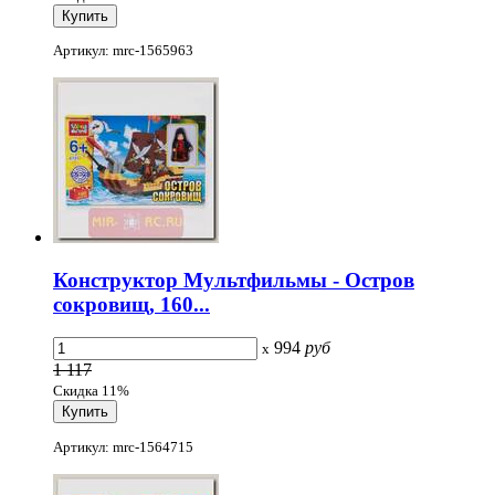
Артикул: mrc-1565963
Конструктор Мультфильмы - Остров
сокровищ, 160...
994
руб
x
1 117
Скидка 11%
Артикул: mrc-1564715