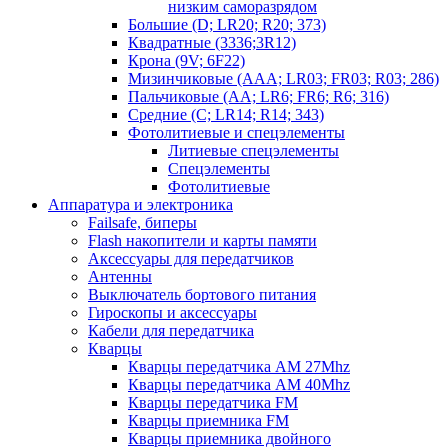
низким саморазрядом
Большие (D; LR20; R20; 373)
Квадратные (3336;3R12)
Крона (9V; 6F22)
Мизинчиковые (AAA; LR03; FR03; R03; 286)
Пальчиковые (AA; LR6; FR6; R6; 316)
Средние (C; LR14; R14; 343)
Фотолитиевые и спецэлементы
Литиевые спецэлементы
Спецэлементы
Фотолитиевые
Аппаратура и электроника
Failsafe, биперы
Flash накопители и карты памяти
Аксессуары для передатчиков
Антенны
Выключатель бортового питания
Гироскопы и аксессуары
Кабели для передатчика
Кварцы
Кварцы передатчика AM 27Mhz
Кварцы передатчика AM 40Mhz
Кварцы передатчика FM
Кварцы приемника FM
Кварцы приемника двойного