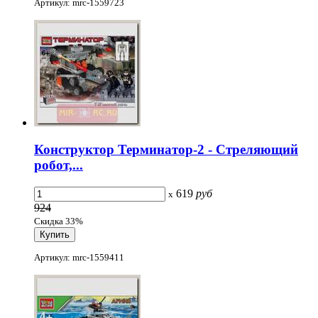
Артикул: mrc-1559723
Конструктор Терминатор-2 - Стреляющий
робот,...
619
руб
x
924
Скидка 33%
Артикул: mrc-1559411