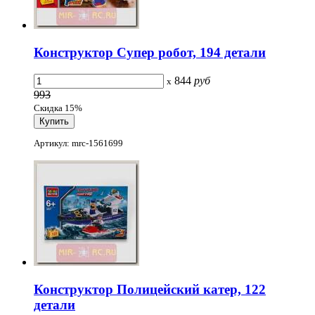
Конструктор Супер робот, 194 детали
844
руб
x
993
Скидка 15%
Артикул: mrc-1561699
Конструктор Полицейский катер, 122
детали