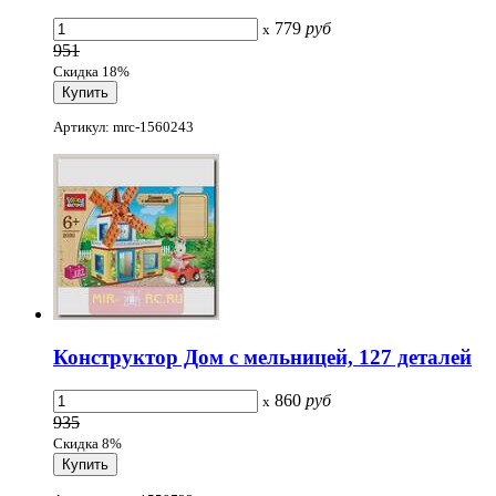
779
руб
x
951
Скидка 18%
Артикул: mrc-1560243
Конструктор Дом с мельницей, 127 деталей
860
руб
x
935
Скидка 8%