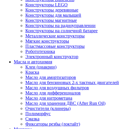
Конструкторы LEGO
Конструкторы деревянные
Конструкторы для малышей
Конструкторы магнитные
Конструкторы на радиоуправлении
Конструкторы на солнечной батарее
Металлические конструкторы
Мягкие конструкторы
Пластмассовые конструкторы
Робототехника
Электронный конструктор
Масла и автохимия
Клеи (циакрин)
Краска
Масло для амортизаторов
Масло для бензиновых 2-х тактных двигателей
Масло для воздушных фильтров
Масло для дифференциалов
Масло для нитрометана
Масло для хранения ДВС (After Run Oil)
Очистители (клинеры)
Полиморфус
Смазка
Фиксаторы резбы (локтайт)