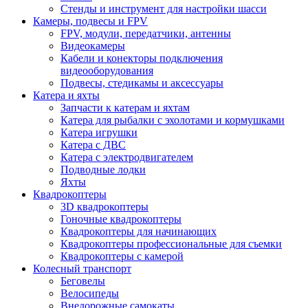
Стенды и инструмент для настройки шасси
Камеры, подвесы и FPV
FPV, модули, передатчики, антенны
Видеокамеры
Кабели и конекторы подключения
видеооборудования
Подвесы, стедикамы и аксессуары
Катера и яхты
Запчасти к катерам и яхтам
Катера для рыбалки с эхолотами и кормушками
Катера игрушки
Катера с ДВС
Катера с электродвигателем
Подводные лодки
Яхты
Квадрокоптеры
3D квадрокоптеры
Гоночные квадрокоптеры
Квадрокоптеры для начинающих
Квадрокоптеры профессиональные для съемки
Квадрокоптеры с камерой
Колесный транспорт
Беговелы
Велосипеды
Внедорожные самокаты