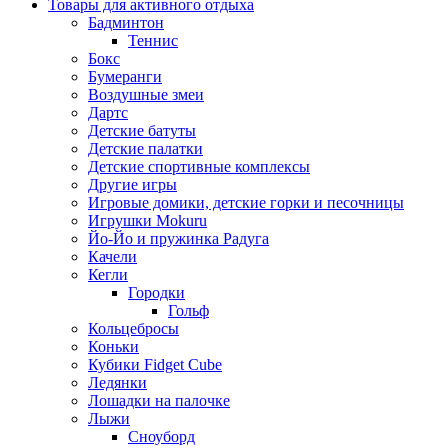
Товары для активного отдыха
Бадминтон
Теннис
Бокс
Бумеранги
Воздушные змеи
Дартс
Детские батуты
Детские палатки
Детские спортивные комплексы
Другие игры
Игровые домики, детские горки и песочницы
Игрушки Mokuru
Йо-Йо и пружинка Радуга
Качели
Кегли
Городки
Гольф
Кольцебросы
Коньки
Кубики Fidget Cube
Ледянки
Лошадки на палочке
Лыжи
Сноуборд