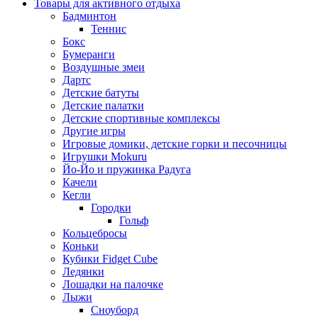
Товары для активного отдыха
Бадминтон
Теннис
Бокс
Бумеранги
Воздушные змеи
Дартс
Детские батуты
Детские палатки
Детские спортивные комплексы
Другие игры
Игровые домики, детские горки и песочницы
Игрушки Mokuru
Йо-Йо и пружинка Радуга
Качели
Кегли
Городки
Гольф
Кольцебросы
Коньки
Кубики Fidget Cube
Ледянки
Лошадки на палочке
Лыжи
Сноуборд