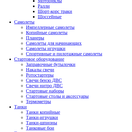
Мотоциклы
Ралли
Шорт-корс траки
Шоссейные
Самолеты
Импеллерные самолеты
Копийные самолеты
Планеры
Самолеты для начинающих
Самолеты игрушки
Спортивные и пилотажные самолеты
Стартовое оборудование
Заправочные бутылочки
Накалы свечи
Ротостартеры
Свечи бензо ДВС
Свечи нитро ДВС
Стартовые наборы
Стартовые столы и аксессуары
Термометры
Танки
Танки копийные
Танки-игрушки
Танки-шпионы
Танковые бои