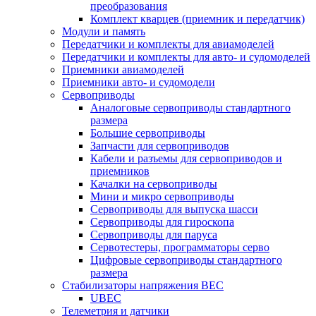
преобразования
Комплект кварцев (приемник и передатчик)
Модули и память
Передатчики и комплекты для авиамоделей
Передатчики и комплекты для авто- и судомоделей
Приемники авиамоделей
Приемники авто- и судомодели
Сервоприводы
Аналоговые сервоприводы стандартного
размера
Большие сервоприводы
Запчасти для сервоприводов
Кабели и разъемы для сервоприводов и
приемников
Качалки на сервоприводы
Мини и микро сервоприводы
Сервоприводы для выпуска шасси
Сервоприводы для гироскопа
Сервоприводы для паруса
Сервотестеры, программаторы серво
Цифровые сервоприводы стандартного
размера
Стабилизаторы напряжения BEC
UBEC
Телеметрия и датчики