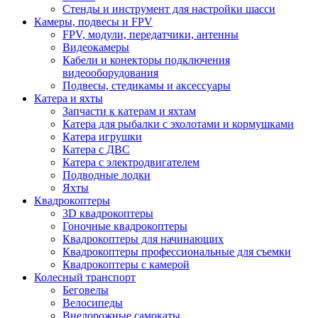
Стенды и инструмент для настройки шасси
Камеры, подвесы и FPV
FPV, модули, передатчики, антенны
Видеокамеры
Кабели и конекторы подключения
видеооборудования
Подвесы, стедикамы и аксессуары
Катера и яхты
Запчасти к катерам и яхтам
Катера для рыбалки с эхолотами и кормушками
Катера игрушки
Катера с ДВС
Катера с электродвигателем
Подводные лодки
Яхты
Квадрокоптеры
3D квадрокоптеры
Гоночные квадрокоптеры
Квадрокоптеры для начинающих
Квадрокоптеры профессиональные для съемки
Квадрокоптеры с камерой
Колесный транспорт
Беговелы
Велосипеды
Внедорожные самокаты