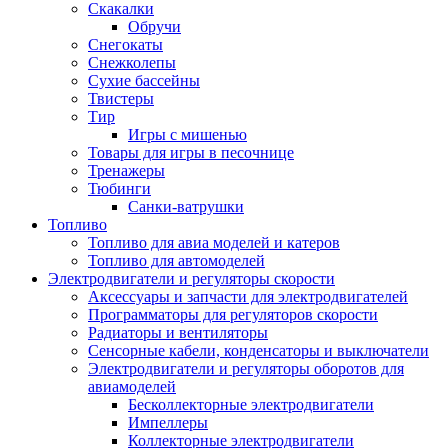
Скакалки
Обручи
Снегокаты
Снежколепы
Сухие бассейны
Твистеры
Тир
Игры с мишенью
Товары для игры в песочнице
Тренажеры
Тюбинги
Санки-ватрушки
Топливо
Топливо для авиа моделей и катеров
Топливо для автомоделей
Электродвигатели и регуляторы скорости
Аксессуары и запчасти для электродвигателей
Программаторы для регуляторов скорости
Радиаторы и вентиляторы
Сенсорные кабели, конденсаторы и выключатели
Электродвигатели и регуляторы оборотов для
авиамоделей
Бесколлекторные электродвигатели
Импеллеры
Коллекторные электродвигатели