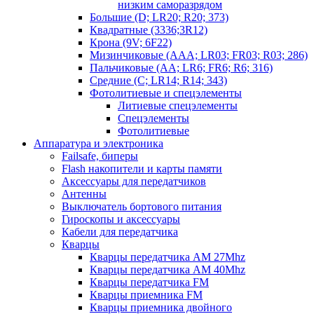
низким саморазрядом
Большие (D; LR20; R20; 373)
Квадратные (3336;3R12)
Крона (9V; 6F22)
Мизинчиковые (AAA; LR03; FR03; R03; 286)
Пальчиковые (AA; LR6; FR6; R6; 316)
Средние (C; LR14; R14; 343)
Фотолитиевые и спецэлементы
Литиевые спецэлементы
Спецэлементы
Фотолитиевые
Аппаратура и электроника
Failsafe, биперы
Flash накопители и карты памяти
Аксессуары для передатчиков
Антенны
Выключатель бортового питания
Гироскопы и аксессуары
Кабели для передатчика
Кварцы
Кварцы передатчика AM 27Mhz
Кварцы передатчика AM 40Mhz
Кварцы передатчика FM
Кварцы приемника FM
Кварцы приемника двойного