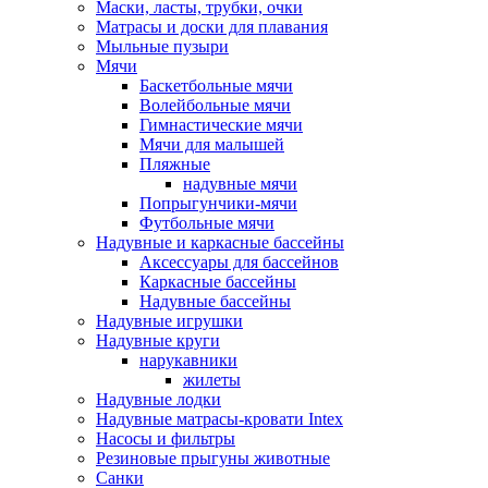
Маски, ласты, трубки, очки
Матрасы и доски для плавания
Мыльные пузыри
Мячи
Баскетбольные мячи
Волейбольные мячи
Гимнастические мячи
Мячи для малышей
Пляжные
надувные мячи
Попрыгунчики-мячи
Футбольные мячи
Надувные и каркасные бассейны
Аксессуары для бассейнов
Каркасные бассейны
Надувные бассейны
Надувные игрушки
Надувные круги
нарукавники
жилеты
Надувные лодки
Надувные матрасы-кровати Intex
Насосы и фильтры
Резиновые прыгуны животные
Санки