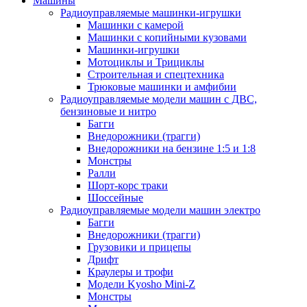
Машины
Радиоуправляемые машинки-игрушки
Машинки с камерой
Машинки с копийными кузовами
Машинки-игрушки
Мотоциклы и Трициклы
Строительная и спецтехника
Трюковые машинки и амфибии
Радиоуправляемые модели машин с ДВС,
бензиновые и нитро
Багги
Внедорожники (трагги)
Внедорожники на бензине 1:5 и 1:8
Монстры
Ралли
Шорт-корс траки
Шоссейные
Радиоуправляемые модели машин электро
Багги
Внедорожники (трагги)
Грузовики и прицепы
Дрифт
Краулеры и трофи
Модели Kyosho Mini-Z
Монстры