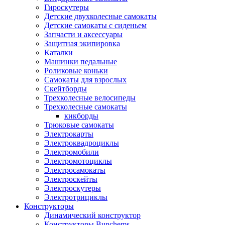
Гироскутеры
Детские двухколесные самокаты
Детские самокаты с сиденьем
Запчасти и аксессуары
Защитная экипировка
Каталки
Машинки педальные
Роликовые коньки
Самокаты для взрослых
Скейтборды
Трехколесные велосипеды
Трехколесные самокаты
кикборды
Трюковые самокаты
Электрокарты
Электроквадроциклы
Электромобили
Электромотоциклы
Электросамокаты
Электроскейты
Электроскутеры
Электротрициклы
Конструкторы
Динамический конструктор
Конструкторы Bunchems