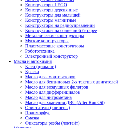
Конструкторы LEGO
Конструкторы деревянные
Конструкторы для малышей
Конструкторы магнитные
Конструкторы на радиоуправлении
Конструкторы на солнечной батарее
Металлические конструкторы
Мягкие конструкторы
Пластмассовые конструкторы
Робототехника
Электронный конструктор
Масла и автохимия
Клеи (циакрин)
Краска
Масло для амортизаторов
Масло для бензиновых 2-х тактных двигателей
Масло для воздушных фильтров
Масло для дифференциалов
Масло для нитрометана
Масло для хранения ДВС (After Run Oil)
Очистители (клинеры)
Полиморфус
Смазка
Фиксаторы резбы (локтайт)