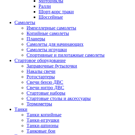
Мотоциклы
Ралли
Шорт-корс траки
Шоссейные
Самолеты
Импеллерные самолеты
Копийные самолеты
Планеры
Самолеты для начинающих
Самолеты игрушки
Спортивные и пилотажные самолеты
Стартовое оборудование
Заправочные бутылочки
Накалы свечи
Ротостартеры
Свечи бензо ДВС
Свечи нитро ДВС
Стартовые наборы
Стартовые столы и аксессуары
Термометры
Танки
Танки копийные
Танки-игрушки
Танки-шпионы
Танковые бои