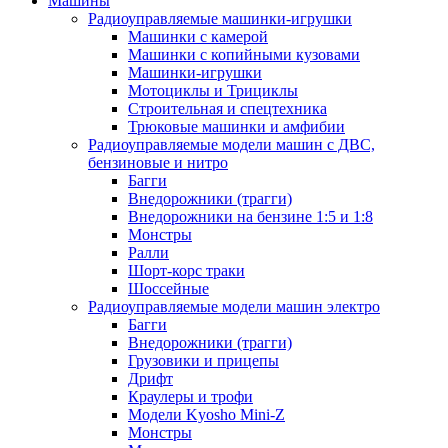
Машины
Радиоуправляемые машинки-игрушки
Машинки с камерой
Машинки с копийными кузовами
Машинки-игрушки
Мотоциклы и Трициклы
Строительная и спецтехника
Трюковые машинки и амфибии
Радиоуправляемые модели машин с ДВС,
бензиновые и нитро
Багги
Внедорожники (трагги)
Внедорожники на бензине 1:5 и 1:8
Монстры
Ралли
Шорт-корс траки
Шоссейные
Радиоуправляемые модели машин электро
Багги
Внедорожники (трагги)
Грузовики и прицепы
Дрифт
Краулеры и трофи
Модели Kyosho Mini-Z
Монстры