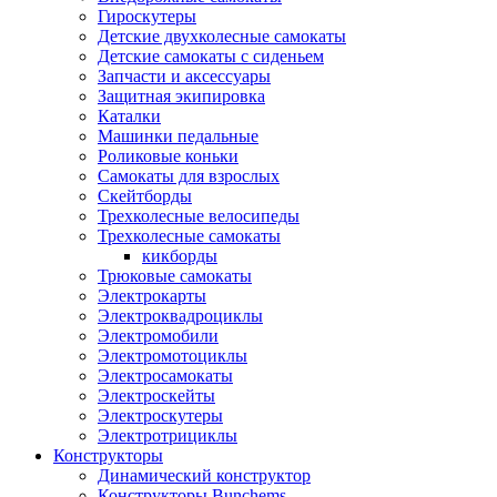
Гироскутеры
Детские двухколесные самокаты
Детские самокаты с сиденьем
Запчасти и аксессуары
Защитная экипировка
Каталки
Машинки педальные
Роликовые коньки
Самокаты для взрослых
Скейтборды
Трехколесные велосипеды
Трехколесные самокаты
кикборды
Трюковые самокаты
Электрокарты
Электроквадроциклы
Электромобили
Электромотоциклы
Электросамокаты
Электроскейты
Электроскутеры
Электротрициклы
Конструкторы
Динамический конструктор
Конструкторы Bunchems