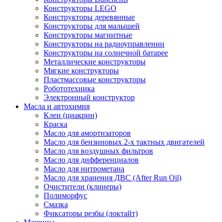
Конструкторы LEGO
Конструкторы деревянные
Конструкторы для малышей
Конструкторы магнитные
Конструкторы на радиоуправлении
Конструкторы на солнечной батарее
Металлические конструкторы
Мягкие конструкторы
Пластмассовые конструкторы
Робототехника
Электронный конструктор
Масла и автохимия
Клеи (циакрин)
Краска
Масло для амортизаторов
Масло для бензиновых 2-х тактных двигателей
Масло для воздушных фильтров
Масло для дифференциалов
Масло для нитрометана
Масло для хранения ДВС (After Run Oil)
Очистители (клинеры)
Полиморфус
Смазка
Фиксаторы резбы (локтайт)