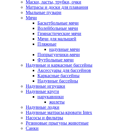
Маски, ласты, трубки, очки
Матрасы и доски для плавания
Мыльные пузыри
Мячи
Баскетбольные мячи
Волейбольные мячи
Гимнастические мячи
Мячи для малышей
Пляжные
надувные мячи
Попрыгунчики-мячи
Футбольные мячи
Надувные и каркасные бассейны
Аксессуары для бассейнов
Каркасные бассейны
Надувные бассейны
Надувные игрушки
Надувные круги
нарукавники
жилеты
Надувные лодки
Надувные матрасы-кровати Intex
Насосы и фильтры
Резиновые прыгуны животные
Санки