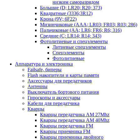
низким саморазрядом
Большие (D; LR20; R20; 373)
Квадратные (3336;3R12)
Крона (9V; 6F22)
Мизинчиковые (AAA; LR03; FR03; R03; 286)
Пальчиковые (AA; LR6; FR6; R6; 316)
Средние (C; LR14; R14; 343)
Фотолитиевые и спецэлементы
Литиевые спецэлементы
Спецэлементы
Фотолитиевые
Аппаратура и электроника
Failsafe, биперы
Flash накопители и карты памяти
Аксессуары для передатчиков
Антенны
Выключатель бортового питания
Гироскопы и аксессуары
Кабели для передатчика
Кварцы
Кварцы передатчика AM 27Mhz
Кварцы передатчика AM 40Mhz
Кварцы передатчика FM
Кварцы приемника FM
Кварцы приемника двойного