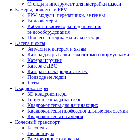
Стенды и инструмент для настройки шасси
Камеры, подвесы и FPV
FPV, модули, передатчики, антенны
Видеокамеры
Кабели и конекторы подключения
видеооборудования
Подвесы, стедикамы и аксессуары
Катера и яхты
Запчасти к катерам и яхтам
Катера для рыбалки с эхолотами и кормушками
Катера игрушки
Катера с ДВС
Катера с электродвигателем
Подводные лодки
Яхты
Квадрокоптеры
3D квадрокоптеры
Гоночные квадрокоптеры
Квадрокоптеры для начинающих
Квадрокоптеры профессиональные для съемки
Квадрокоптеры с камерой
Колесный транспорт
Беговелы
Велосипеды
Внедорожные самокаты