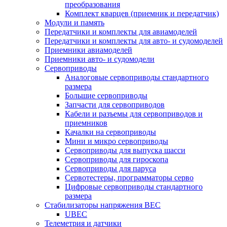
преобразования
Комплект кварцев (приемник и передатчик)
Модули и память
Передатчики и комплекты для авиамоделей
Передатчики и комплекты для авто- и судомоделей
Приемники авиамоделей
Приемники авто- и судомодели
Сервоприводы
Аналоговые сервоприводы стандартного
размера
Большие сервоприводы
Запчасти для сервоприводов
Кабели и разъемы для сервоприводов и
приемников
Качалки на сервоприводы
Мини и микро сервоприводы
Сервоприводы для выпуска шасси
Сервоприводы для гироскопа
Сервоприводы для паруса
Сервотестеры, программаторы серво
Цифровые сервоприводы стандартного
размера
Стабилизаторы напряжения BEC
UBEC
Телеметрия и датчики