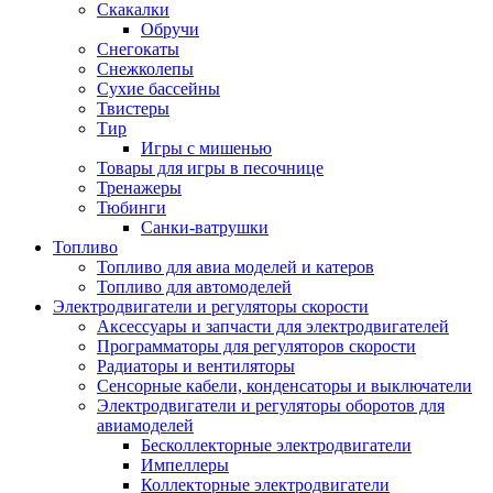
Скакалки
Обручи
Снегокаты
Снежколепы
Сухие бассейны
Твистеры
Тир
Игры с мишенью
Товары для игры в песочнице
Тренажеры
Тюбинги
Санки-ватрушки
Топливо
Топливо для авиа моделей и катеров
Топливо для автомоделей
Электродвигатели и регуляторы скорости
Аксессуары и запчасти для электродвигателей
Программаторы для регуляторов скорости
Радиаторы и вентиляторы
Сенсорные кабели, конденсаторы и выключатели
Электродвигатели и регуляторы оборотов для
авиамоделей
Бесколлекторные электродвигатели
Импеллеры
Коллекторные электродвигатели