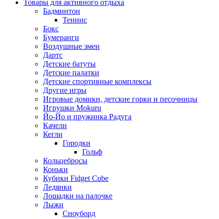
Товары для активного отдыха
Бадминтон
Теннис
Бокс
Бумеранги
Воздушные змеи
Дартс
Детские батуты
Детские палатки
Детские спортивные комплексы
Другие игры
Игровые домики, детские горки и песочницы
Игрушки Mokuru
Йо-Йо и пружинка Радуга
Качели
Кегли
Городки
Гольф
Кольцебросы
Коньки
Кубики Fidget Cube
Ледянки
Лошадки на палочке
Лыжи
Сноуборд