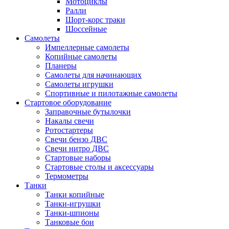
Мотоциклы
Ралли
Шорт-корс траки
Шоссейные
Самолеты
Импеллерные самолеты
Копийные самолеты
Планеры
Самолеты для начинающих
Самолеты игрушки
Спортивные и пилотажные самолеты
Стартовое оборудование
Заправочные бутылочки
Накалы свечи
Ротостартеры
Свечи бензо ДВС
Свечи нитро ДВС
Стартовые наборы
Стартовые столы и аксессуары
Термометры
Танки
Танки копийные
Танки-игрушки
Танки-шпионы
Танковые бои