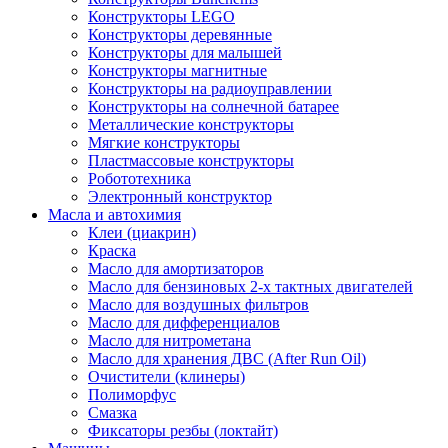
Конструкторы LEGO
Конструкторы деревянные
Конструкторы для малышей
Конструкторы магнитные
Конструкторы на радиоуправлении
Конструкторы на солнечной батарее
Металлические конструкторы
Мягкие конструкторы
Пластмассовые конструкторы
Робототехника
Электронный конструктор
Масла и автохимия
Клеи (циакрин)
Краска
Масло для амортизаторов
Масло для бензиновых 2-х тактных двигателей
Масло для воздушных фильтров
Масло для дифференциалов
Масло для нитрометана
Масло для хранения ДВС (After Run Oil)
Очистители (клинеры)
Полиморфус
Смазка
Фиксаторы резбы (локтайт)