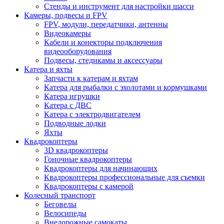
Стенды и инструмент для настройки шасси
Камеры, подвесы и FPV
FPV, модули, передатчики, антенны
Видеокамеры
Кабели и конекторы подключения
видеооборудования
Подвесы, стедикамы и аксессуары
Катера и яхты
Запчасти к катерам и яхтам
Катера для рыбалки с эхолотами и кормушками
Катера игрушки
Катера с ДВС
Катера с электродвигателем
Подводные лодки
Яхты
Квадрокоптеры
3D квадрокоптеры
Гоночные квадрокоптеры
Квадрокоптеры для начинающих
Квадрокоптеры профессиональные для съемки
Квадрокоптеры с камерой
Колесный транспорт
Беговелы
Велосипеды
Внедорожные самокаты