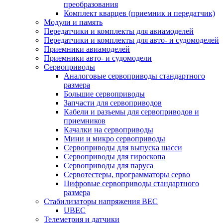
преобразования
Комплект кварцев (приемник и передатчик)
Модули и память
Передатчики и комплекты для авиамоделей
Передатчики и комплекты для авто- и судомоделей
Приемники авиамоделей
Приемники авто- и судомодели
Сервоприводы
Аналоговые сервоприводы стандартного
размера
Большие сервоприводы
Запчасти для сервоприводов
Кабели и разъемы для сервоприводов и
приемников
Качалки на сервоприводы
Мини и микро сервоприводы
Сервоприводы для выпуска шасси
Сервоприводы для гироскопа
Сервоприводы для паруса
Сервотестеры, программаторы серво
Цифровые сервоприводы стандартного
размера
Стабилизаторы напряжения BEC
UBEC
Телеметрия и датчики