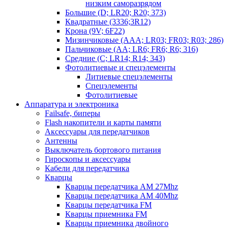
низким саморазрядом
Большие (D; LR20; R20; 373)
Квадратные (3336;3R12)
Крона (9V; 6F22)
Мизинчиковые (AAA; LR03; FR03; R03; 286)
Пальчиковые (AA; LR6; FR6; R6; 316)
Средние (C; LR14; R14; 343)
Фотолитиевые и спецэлементы
Литиевые спецэлементы
Спецэлементы
Фотолитиевые
Аппаратура и электроника
Failsafe, биперы
Flash накопители и карты памяти
Аксессуары для передатчиков
Антенны
Выключатель бортового питания
Гироскопы и аксессуары
Кабели для передатчика
Кварцы
Кварцы передатчика AM 27Mhz
Кварцы передатчика AM 40Mhz
Кварцы передатчика FM
Кварцы приемника FM
Кварцы приемника двойного