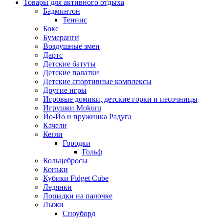
Товары для активного отдыха
Бадминтон
Теннис
Бокс
Бумеранги
Воздушные змеи
Дартс
Детские батуты
Детские палатки
Детские спортивные комплексы
Другие игры
Игровые домики, детские горки и песочницы
Игрушки Mokuru
Йо-Йо и пружинка Радуга
Качели
Кегли
Городки
Гольф
Кольцебросы
Коньки
Кубики Fidget Cube
Ледянки
Лошадки на палочке
Лыжи
Сноуборд