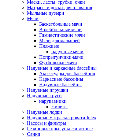
Маски, ласты, трубки, очки
Матрасы и доски для плавания
Мыльные пузыри
Мячи
Баскетбольные мячи
Волейбольные мячи
Гимнастические мячи
Мячи для малышей
Пляжные
надувные мячи
Попрыгунчики-мячи
Футбольные мячи
Надувные и каркасные бассейны
Аксессуары для бассейнов
Каркасные бассейны
Надувные бассейны
Надувные игрушки
Надувные круги
нарукавники
жилеты
Надувные лодки
Надувные матрасы-кровати Intex
Насосы и фильтры
Резиновые прыгуны животные
Санки