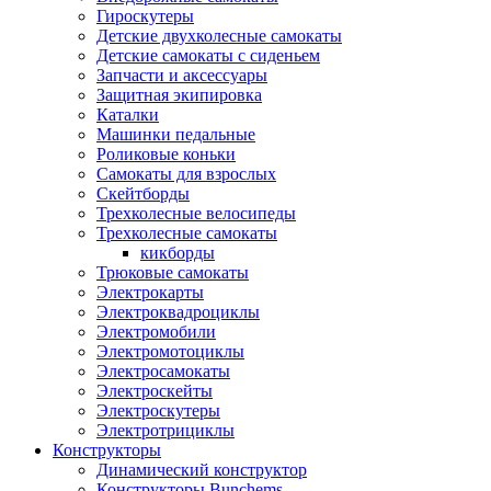
Гироскутеры
Детские двухколесные самокаты
Детские самокаты с сиденьем
Запчасти и аксессуары
Защитная экипировка
Каталки
Машинки педальные
Роликовые коньки
Самокаты для взрослых
Скейтборды
Трехколесные велосипеды
Трехколесные самокаты
кикборды
Трюковые самокаты
Электрокарты
Электроквадроциклы
Электромобили
Электромотоциклы
Электросамокаты
Электроскейты
Электроскутеры
Электротрициклы
Конструкторы
Динамический конструктор
Конструкторы Bunchems