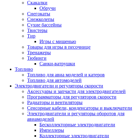
Скакалки
Обручи
Снегокаты
Снежколепы
Сухие бассейны
Твистеры
Тир
Игры с мишенью
Товары для игры в песочнице
Тренажеры
Тюбинги
Санки-ватрушки
Топливо
Топливо для авиа моделей и катеров
Топливо для автомоделей
Электродвигатели и регуляторы скорости
Аксессуары и запчасти для электродвигателей
Программаторы для регуляторов скорости
Радиаторы и вентиляторы
Сенсорные кабели, конденсаторы и выключатели
Электродвигатели и регуляторы оборотов для
авиамоделей
Бесколлекторные электродвигатели
Импеллеры
Коллекторные электродвигатели