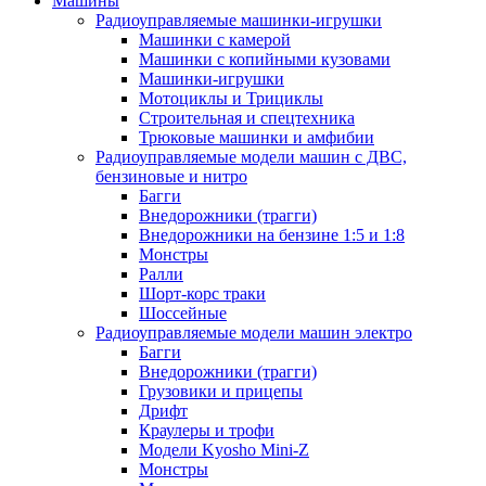
Машины
Радиоуправляемые машинки-игрушки
Машинки с камерой
Машинки с копийными кузовами
Машинки-игрушки
Мотоциклы и Трициклы
Строительная и спецтехника
Трюковые машинки и амфибии
Радиоуправляемые модели машин с ДВС,
бензиновые и нитро
Багги
Внедорожники (трагги)
Внедорожники на бензине 1:5 и 1:8
Монстры
Ралли
Шорт-корс траки
Шоссейные
Радиоуправляемые модели машин электро
Багги
Внедорожники (трагги)
Грузовики и прицепы
Дрифт
Краулеры и трофи
Модели Kyosho Mini-Z
Монстры