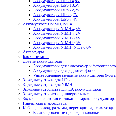
Аккумуляторы LiPo 14,8V
Аккумуляторы LiPo 18,5V
Аккумуляторы LiPo 22,2V
Аккумуляторы LiPo 3,7V
Аккумуляторы LiPo 7,4V
Аккумуляторы NiMH, NiCa
Аккумуляторы NiMH 4,8V
Аккумуляторы NiMH 7,2V
Аккумуляторы NiMH 8,4V
Аккумуляторы NiMH 9,6V
Аккумуляторы NiMH, NiCa 6,0V
Аксессуары
Блоки питания
Другие аккумуляторы
Аккумуляторы для видеокамер и фотоаппарат
Аккумуляторы для радиотелефонов
Универсальные внешние аккумуляторы (Power
Зарядные устр-ва для LiPo
Зарядные устр-ва для NiMH
Зарядные устройства для LA аккумуляторов
Зарядные устройства универсальные
Звуковая и световая индикация заряда аккумулятора
Инверторы и аксессуары
Кабель, провод, разъемы, переходники, термоусадка
Балансировочные провода и колодки