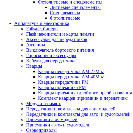
Фотолитиевые и спецэлементы
Литиевые спецэлементы
Спецэлементы
Фотолитиевые
Аппаратура и электроника
Failsafe, биперы
Flash накопители и карты памяти
Аксессуары для передатчиков
Антенны
Выключатель бортового питания
Гироскопы и аксессуары
Кабели для передатчика
Кварцы
Кварцы передатчика AM 27Mhz
Кварцы передатчика AM 40Mhz
Кварцы передатчика FM
Кварцы приемника FM
Кварцы приемника двойного преобразования
Комплект кварцев (приемник и передатчик)
Модули и память
Передатчики и комплекты для авиамоделей
Передатчики и комплекты для авто- и судомоделей
Приемники авиамоделей
Приемники авто- и судомодели
Сервоприводы