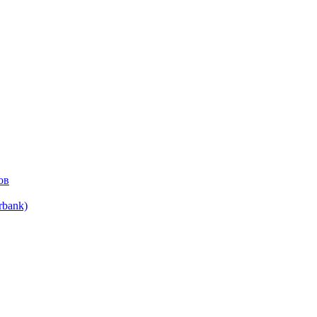
ов
bank)