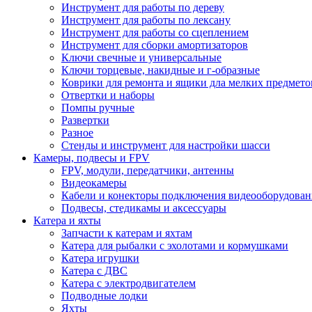
Инструмент для работы по дереву
Инструмент для работы по лексану
Инструмент для работы со сцеплением
Инструмент для сборки амортизаторов
Ключи свечные и универсальные
Ключи торцевые, накидные и г-образные
Коврики для ремонта и ящики дла мелких предмето
Отвертки и наборы
Помпы ручные
Развертки
Разное
Стенды и инструмент для настройки шасси
Камеры, подвесы и FPV
FPV, модули, передатчики, антенны
Видеокамеры
Кабели и конекторы подключения видеооборудован
Подвесы, стедикамы и аксессуары
Катера и яхты
Запчасти к катерам и яхтам
Катера для рыбалки с эхолотами и кормушками
Катера игрушки
Катера с ДВС
Катера с электродвигателем
Подводные лодки
Яхты