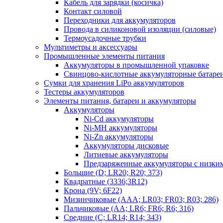
Кабель для зарядки (косичка)
Контакт силовой
Переходники для аккумуляторов
Провода в силиконовой изоляции (силовые)
Термоусадочные трубки
Мультиметры и аксессуары
Промышленные элементы питания
Аккумуляторы в промышленной упаковке
Свинцово-кислотные аккумуляторные батаре
Сумки для хранения LiPo аккумуляторов
Тестеры аккумуляторов
Элементы питания, батареи и аккумуляторы
Аккумуляторы
Ni-Cd аккумуляторы
Ni-MH аккумуляторы
Ni-Zn аккумуляторы
Аккумуляторы дисковые
Литиевые аккумуляторы
Предзаряженные аккумуляторы с низки
Большие (D; LR20; R20; 373)
Квадратные (3336;3R12)
Крона (9V; 6F22)
Мизинчиковые (AAA; LR03; FR03; R03; 286)
Пальчиковые (AA; LR6; FR6; R6; 316)
Средние (C; LR14; R14; 343)