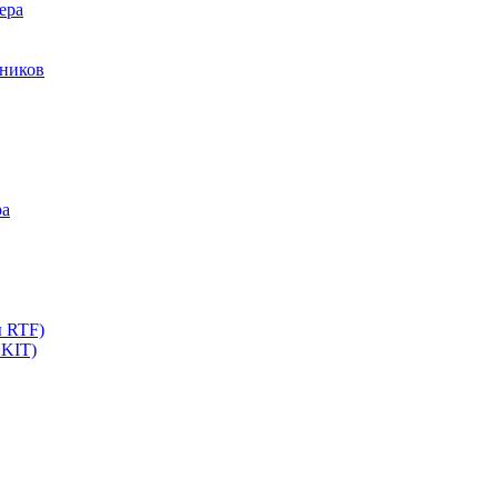
ера
мников
ра
ы RTF)
 KIT)