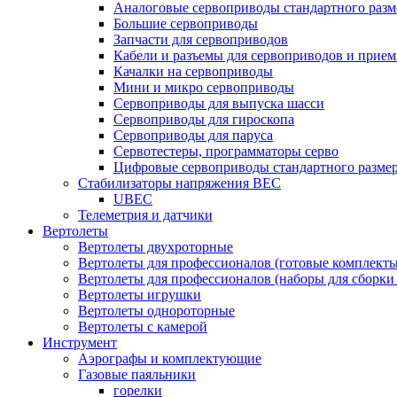
Аналоговые сервоприводы стандартного разм
Большие сервоприводы
Запчасти для сервоприводов
Кабели и разъемы для сервоприводов и прие
Качалки на сервоприводы
Мини и микро сервоприводы
Сервоприводы для выпуска шасси
Сервоприводы для гироскопа
Сервоприводы для паруса
Сервотестеры, программаторы серво
Цифровые сервоприводы стандартного разме
Стабилизаторы напряжения BEC
UBEC
Телеметрия и датчики
Вертолеты
Вертолеты двухроторные
Вертолеты для профессионалов (готовые комплект
Вертолеты для профессионалов (наборы для сборки
Вертолеты игрушки
Вертолеты однороторные
Вертолеты с камерой
Инструмент
Аэрографы и комплектующие
Газовые паяльники
горелки