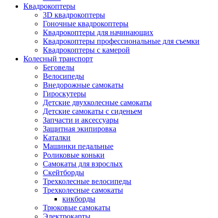
Квадрокоптеры
3D квадрокоптеры
Гоночные квадрокоптеры
Квадрокоптеры для начинающих
Квадрокоптеры профессиональные для съемки
Квадрокоптеры с камерой
Колесный транспорт
Беговелы
Велосипеды
Внедорожные самокаты
Гироскутеры
Детские двухколесные самокаты
Детские самокаты с сиденьем
Запчасти и аксессуары
Защитная экипировка
Каталки
Машинки педальные
Роликовые коньки
Самокаты для взрослых
Скейтборды
Трехколесные велосипеды
Трехколесные самокаты
кикборды
Трюковые самокаты
Электрокарты