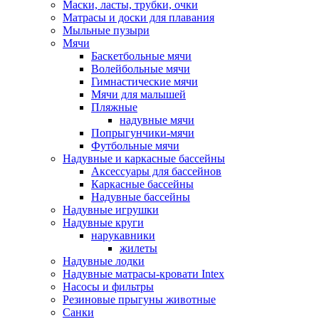
Маски, ласты, трубки, очки
Матрасы и доски для плавания
Мыльные пузыри
Мячи
Баскетбольные мячи
Волейбольные мячи
Гимнастические мячи
Мячи для малышей
Пляжные
надувные мячи
Попрыгунчики-мячи
Футбольные мячи
Надувные и каркасные бассейны
Аксессуары для бассейнов
Каркасные бассейны
Надувные бассейны
Надувные игрушки
Надувные круги
нарукавники
жилеты
Надувные лодки
Надувные матрасы-кровати Intex
Насосы и фильтры
Резиновые прыгуны животные
Санки