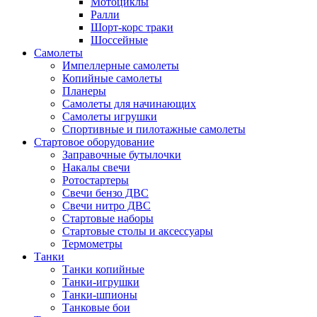
Мотоциклы
Ралли
Шорт-корс траки
Шоссейные
Самолеты
Импеллерные самолеты
Копийные самолеты
Планеры
Самолеты для начинающих
Самолеты игрушки
Спортивные и пилотажные самолеты
Стартовое оборудование
Заправочные бутылочки
Накалы свечи
Ротостартеры
Свечи бензо ДВС
Свечи нитро ДВС
Стартовые наборы
Стартовые столы и аксессуары
Термометры
Танки
Танки копийные
Танки-игрушки
Танки-шпионы
Танковые бои