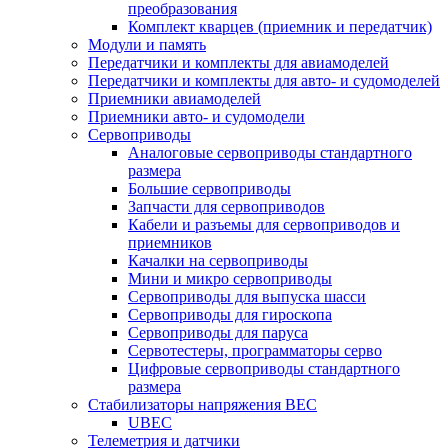
преобразования
Комплект кварцев (приемник и передатчик)
Модули и память
Передатчики и комплекты для авиамоделей
Передатчики и комплекты для авто- и судомоделей
Приемники авиамоделей
Приемники авто- и судомодели
Сервоприводы
Аналоговые сервоприводы стандартного
размера
Большие сервоприводы
Запчасти для сервоприводов
Кабели и разъемы для сервоприводов и
приемников
Качалки на сервоприводы
Мини и микро сервоприводы
Сервоприводы для выпуска шасси
Сервоприводы для гироскопа
Сервоприводы для паруса
Сервотестеры, программаторы серво
Цифровые сервоприводы стандартного
размера
Стабилизаторы напряжения BEC
UBEC
Телеметрия и датчики