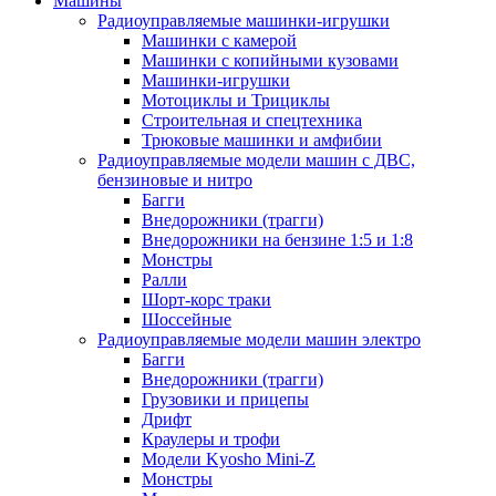
Машины
Радиоуправляемые машинки-игрушки
Машинки с камерой
Машинки с копийными кузовами
Машинки-игрушки
Мотоциклы и Трициклы
Строительная и спецтехника
Трюковые машинки и амфибии
Радиоуправляемые модели машин с ДВС,
бензиновые и нитро
Багги
Внедорожники (трагги)
Внедорожники на бензине 1:5 и 1:8
Монстры
Ралли
Шорт-корс траки
Шоссейные
Радиоуправляемые модели машин электро
Багги
Внедорожники (трагги)
Грузовики и прицепы
Дрифт
Краулеры и трофи
Модели Kyosho Mini-Z
Монстры