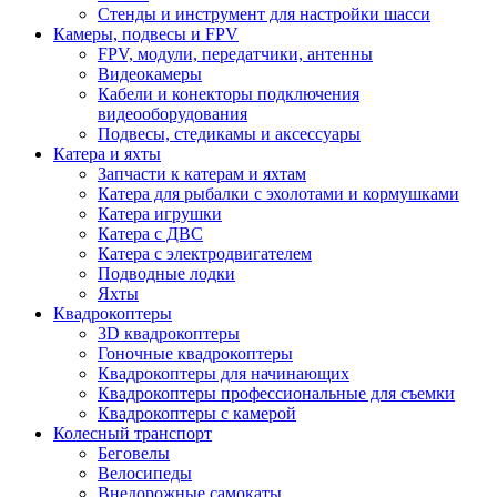
Стенды и инструмент для настройки шасси
Камеры, подвесы и FPV
FPV, модули, передатчики, антенны
Видеокамеры
Кабели и конекторы подключения
видеооборудования
Подвесы, стедикамы и аксессуары
Катера и яхты
Запчасти к катерам и яхтам
Катера для рыбалки с эхолотами и кормушками
Катера игрушки
Катера с ДВС
Катера с электродвигателем
Подводные лодки
Яхты
Квадрокоптеры
3D квадрокоптеры
Гоночные квадрокоптеры
Квадрокоптеры для начинающих
Квадрокоптеры профессиональные для съемки
Квадрокоптеры с камерой
Колесный транспорт
Беговелы
Велосипеды
Внедорожные самокаты