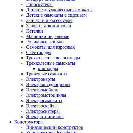
Гироскутеры
Детские двухколесные самокаты
Детские самокаты с сиденьем
Запчасти и аксессуары
Защитная экипировка
Каталки
Машинки педальные
Роликовые коньки
Самокаты для взрослых
Скейтборды
Трехколесные велосипеды
Трехколесные самокаты
кикборды
Трюковые самокаты
Электрокарты
Электроквадроциклы
Электромобили
Электромотоциклы
Электросамокаты
Электроскейты
Электроскутеры
Электротрициклы
Конструкторы
Динамический конструктор
Конструкторы Bunchems