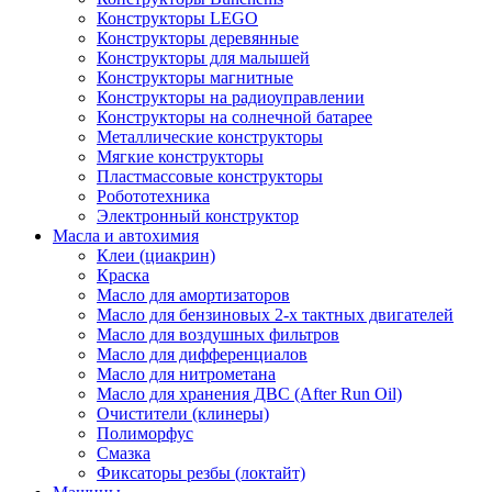
Конструкторы LEGO
Конструкторы деревянные
Конструкторы для малышей
Конструкторы магнитные
Конструкторы на радиоуправлении
Конструкторы на солнечной батарее
Металлические конструкторы
Мягкие конструкторы
Пластмассовые конструкторы
Робототехника
Электронный конструктор
Масла и автохимия
Клеи (циакрин)
Краска
Масло для амортизаторов
Масло для бензиновых 2-х тактных двигателей
Масло для воздушных фильтров
Масло для дифференциалов
Масло для нитрометана
Масло для хранения ДВС (After Run Oil)
Очистители (клинеры)
Полиморфус
Смазка
Фиксаторы резбы (локтайт)