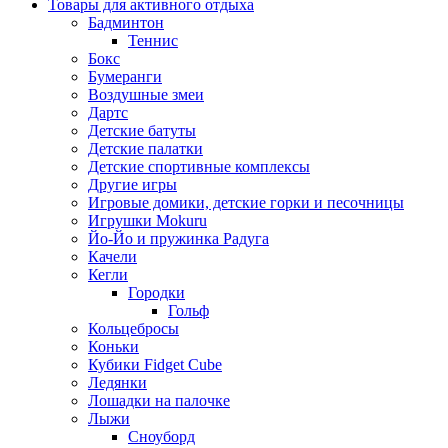
Товары для активного отдыха
Бадминтон
Теннис
Бокс
Бумеранги
Воздушные змеи
Дартс
Детские батуты
Детские палатки
Детские спортивные комплексы
Другие игры
Игровые домики, детские горки и песочницы
Игрушки Mokuru
Йо-Йо и пружинка Радуга
Качели
Кегли
Городки
Гольф
Кольцебросы
Коньки
Кубики Fidget Cube
Ледянки
Лошадки на палочке
Лыжи
Сноуборд