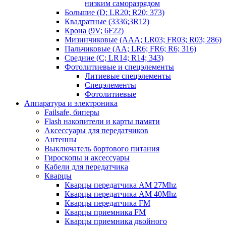
низким саморазрядом
Большие (D; LR20; R20; 373)
Квадратные (3336;3R12)
Крона (9V; 6F22)
Мизинчиковые (AAA; LR03; FR03; R03; 286)
Пальчиковые (AA; LR6; FR6; R6; 316)
Средние (C; LR14; R14; 343)
Фотолитиевые и спецэлементы
Литиевые спецэлементы
Спецэлементы
Фотолитиевые
Аппаратура и электроника
Failsafe, биперы
Flash накопители и карты памяти
Аксессуары для передатчиков
Антенны
Выключатель бортового питания
Гироскопы и аксессуары
Кабели для передатчика
Кварцы
Кварцы передатчика AM 27Mhz
Кварцы передатчика AM 40Mhz
Кварцы передатчика FM
Кварцы приемника FM
Кварцы приемника двойного