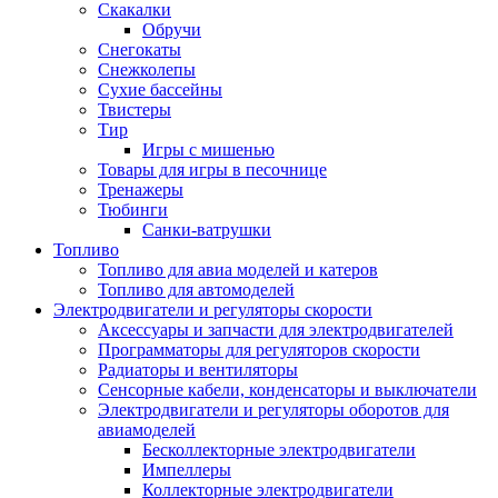
Скакалки
Обручи
Снегокаты
Снежколепы
Сухие бассейны
Твистеры
Тир
Игры с мишенью
Товары для игры в песочнице
Тренажеры
Тюбинги
Санки-ватрушки
Топливо
Топливо для авиа моделей и катеров
Топливо для автомоделей
Электродвигатели и регуляторы скорости
Аксессуары и запчасти для электродвигателей
Программаторы для регуляторов скорости
Радиаторы и вентиляторы
Сенсорные кабели, конденсаторы и выключатели
Электродвигатели и регуляторы оборотов для
авиамоделей
Бесколлекторные электродвигатели
Импеллеры
Коллекторные электродвигатели