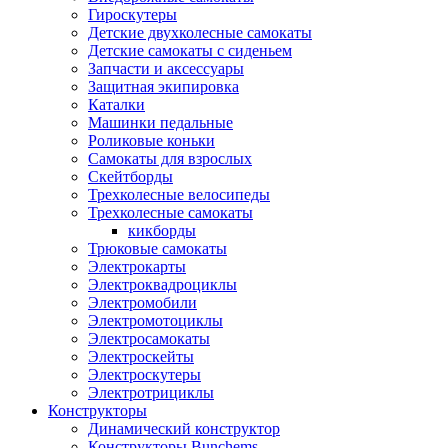
Гироскутеры
Детские двухколесные самокаты
Детские самокаты с сиденьем
Запчасти и аксессуары
Защитная экипировка
Каталки
Машинки педальные
Роликовые коньки
Самокаты для взрослых
Скейтборды
Трехколесные велосипеды
Трехколесные самокаты
кикборды
Трюковые самокаты
Электрокарты
Электроквадроциклы
Электромобили
Электромотоциклы
Электросамокаты
Электроскейты
Электроскутеры
Электротрициклы
Конструкторы
Динамический конструктор
Конструкторы Bunchems