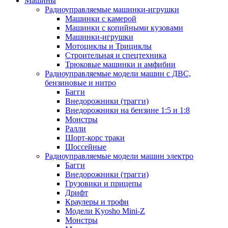
Машины
Радиоуправляемые машинки-игрушки
Машинки с камерой
Машинки с копийными кузовами
Машинки-игрушки
Мотоциклы и Трициклы
Строительная и спецтехника
Трюковые машинки и амфибии
Радиоуправляемые модели машин с ДВС,
бензиновые и нитро
Багги
Внедорожники (трагги)
Внедорожники на бензине 1:5 и 1:8
Монстры
Ралли
Шорт-корс траки
Шоссейные
Радиоуправляемые модели машин электро
Багги
Внедорожники (трагги)
Грузовики и прицепы
Дрифт
Краулеры и трофи
Модели Kyosho Mini-Z
Монстры