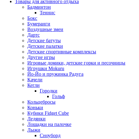
Товары для активного отдыха
Бадминтон
Теннис
Бокс
Бумеранги
Воздушные змеи
Дартс
Детские батуты
Детские палатки
Детские спортивные комплексы
Другие игры
Игровые домики, детские горки и песочницы
Игрушки Mokuru
Йо-Йо и пружинка Радуга
Качели
Кегли
Городки
Гольф
Кольцебросы
Коньки
Кубики Fidget Cube
Ледянки
Лошадки на палочке
Лыжи
Сноуборд