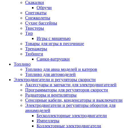
Скакалки
Обручи
Снегокаты
Снежколепы
Сухие бассейны
Твистеры
Тир
Игры с мишенью
Товары для игры в песочнице
Тренажеры
Тюбинги
Санки-ватрушки
Топливо
Топливо для авиа моделей и катеров
Топливо для автомоделей
Электродвигатели и регуляторы скорости
Аксессуары и запчасти для электродвигателей
Программаторы для регуляторов скорости
Радиаторы и вентиляторы
Сенсорные кабели, конденсаторы и выключатели
Электродвигатели и регуляторы оборотов для
авиамоделей
Бесколлекторные электродвигатели
Импеллеры
Коллекторные электродвигатели