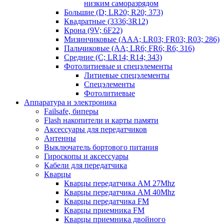
низким саморазрядом
Большие (D; LR20; R20; 373)
Квадратные (3336;3R12)
Крона (9V; 6F22)
Мизинчиковые (AAA; LR03; FR03; R03; 286)
Пальчиковые (AA; LR6; FR6; R6; 316)
Средние (C; LR14; R14; 343)
Фотолитиевые и спецэлементы
Литиевые спецэлементы
Спецэлементы
Фотолитиевые
Аппаратура и электроника
Failsafe, биперы
Flash накопители и карты памяти
Аксессуары для передатчиков
Антенны
Выключатель бортового питания
Гироскопы и аксессуары
Кабели для передатчика
Кварцы
Кварцы передатчика AM 27Mhz
Кварцы передатчика AM 40Mhz
Кварцы передатчика FM
Кварцы приемника FM
Кварцы приемника двойного