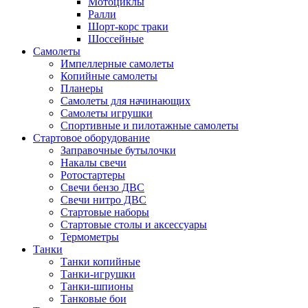
Мотоциклы
Ралли
Шорт-корс траки
Шоссейные
Самолеты
Импеллерные самолеты
Копийные самолеты
Планеры
Самолеты для начинающих
Самолеты игрушки
Спортивные и пилотажные самолеты
Стартовое оборудование
Заправочные бутылочки
Накалы свечи
Ротостартеры
Свечи бензо ДВС
Свечи нитро ДВС
Стартовые наборы
Стартовые столы и аксессуары
Термометры
Танки
Танки копийные
Танки-игрушки
Танки-шпионы
Танковые бои