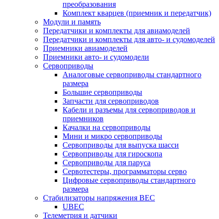
преобразования
Комплект кварцев (приемник и передатчик)
Модули и память
Передатчики и комплекты для авиамоделей
Передатчики и комплекты для авто- и судомоделей
Приемники авиамоделей
Приемники авто- и судомодели
Сервоприводы
Аналоговые сервоприводы стандартного
размера
Большие сервоприводы
Запчасти для сервоприводов
Кабели и разъемы для сервоприводов и
приемников
Качалки на сервоприводы
Мини и микро сервоприводы
Сервоприводы для выпуска шасси
Сервоприводы для гироскопа
Сервоприводы для паруса
Сервотестеры, программаторы серво
Цифровые сервоприводы стандартного
размера
Стабилизаторы напряжения BEC
UBEC
Телеметрия и датчики