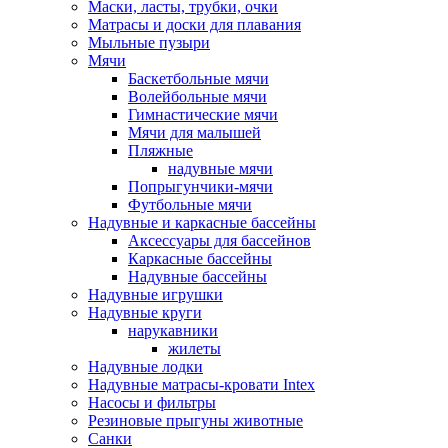
Маски, ласты, трубки, очки
Матрасы и доски для плавания
Мыльные пузыри
Мячи
Баскетбольные мячи
Волейбольные мячи
Гимнастические мячи
Мячи для малышей
Пляжные
надувные мячи
Попрыгунчики-мячи
Футбольные мячи
Надувные и каркасные бассейны
Аксессуары для бассейнов
Каркасные бассейны
Надувные бассейны
Надувные игрушки
Надувные круги
нарукавники
жилеты
Надувные лодки
Надувные матрасы-кровати Intex
Насосы и фильтры
Резиновые прыгуны животные
Санки