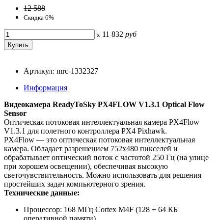
12 588
Скидка 6%
11 832
руб
x
Артикул: mrc-1332327
Информация
Видеокамера ReadyToSky PX4FLOW V1.3.1 Optical Flow
Sensor
Оптическая потоковая интеллектуальная камера PX4Flow
V1.3.1 для полетного контроллера PX4 Pixhawk.
PX4Flow — это оптическая потоковая интеллектуальная
камера. Обладает разрешением 752x480 пикселей и
обрабатывает оптический поток с частотой 250 Гц (на улице
при хорошем освещении), обеспечивая высокую
светочувствительность. Можно использовать для решения
простейших задач компьютерного зрения.
Технические данные:
Процессор: 168 МГц Cortex M4F (128 + 64 КБ
оперативной памяти)