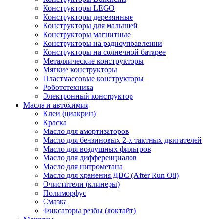
Конструкторы LEGO
Конструкторы деревянные
Конструкторы для малышей
Конструкторы магнитные
Конструкторы на радиоуправлении
Конструкторы на солнечной батарее
Металлические конструкторы
Мягкие конструкторы
Пластмассовые конструкторы
Робототехника
Электронный конструктор
Масла и автохимия
Клеи (циакрин)
Краска
Масло для амортизаторов
Масло для бензиновых 2-х тактных двигателей
Масло для воздушных фильтров
Масло для дифференциалов
Масло для нитрометана
Масло для хранения ДВС (After Run Oil)
Очистители (клинеры)
Полиморфус
Смазка
Фиксаторы резбы (локтайт)