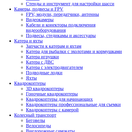
Стенды и инструмент для настройки шасси
Камеры, подвесы и FPV
FPV, модули, передатчики, антенны
Видеокамеры
Кабели и конекторы подключения
видеооборудования
Подвесы, стедикамы и аксессуары
Катера и яхты
Запчасти к катерам и яхтам
Катера для рыбалки с эхолотами и кормушками
Катера игрушки
Катера с ДВС
Катера с электродвигателем
Подводные лодки
Яхты
Квадрокоптеры
3D квадрокоптеры
Гоночные квадрокоптеры
Квадрокоптеры для начинающих
Квадрокоптеры профессиональные для съемки
Квадрокоптеры с камерой
Колесный транспорт
Беговелы
Велосипеды
Внедорожные самокаты