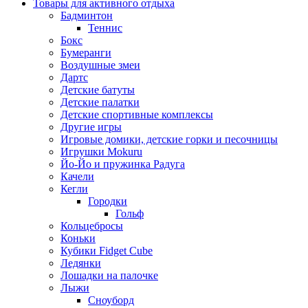
Товары для активного отдыха
Бадминтон
Теннис
Бокс
Бумеранги
Воздушные змеи
Дартс
Детские батуты
Детские палатки
Детские спортивные комплексы
Другие игры
Игровые домики, детские горки и песочницы
Игрушки Mokuru
Йо-Йо и пружинка Радуга
Качели
Кегли
Городки
Гольф
Кольцебросы
Коньки
Кубики Fidget Cube
Ледянки
Лошадки на палочке
Лыжи
Сноуборд