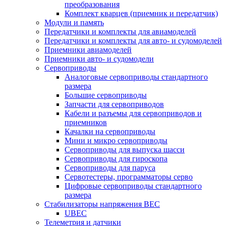
преобразования
Комплект кварцев (приемник и передатчик)
Модули и память
Передатчики и комплекты для авиамоделей
Передатчики и комплекты для авто- и судомоделей
Приемники авиамоделей
Приемники авто- и судомодели
Сервоприводы
Аналоговые сервоприводы стандартного
размера
Большие сервоприводы
Запчасти для сервоприводов
Кабели и разъемы для сервоприводов и
приемников
Качалки на сервоприводы
Мини и микро сервоприводы
Сервоприводы для выпуска шасси
Сервоприводы для гироскопа
Сервоприводы для паруса
Сервотестеры, программаторы серво
Цифровые сервоприводы стандартного
размера
Стабилизаторы напряжения BEC
UBEC
Телеметрия и датчики