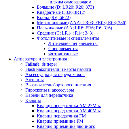
низким саморазрядом
Большие (D; LR20; R20; 373)
Квадратные (3336;3R12)
Крона (9V; 6F22)
Мизинчиковые (AAA; LR03; FR03; R03; 286)
Пальчиковые (AA; LR6; FR6; R6; 316)
Средние (C; LR14; R14; 343)
Фотолитиевые и спецэлементы
Литиевые спецэлементы
Спецэлементы
Фотолитиевые
Аппаратура и электроника
Failsafe, биперы
Flash накопители и карты памяти
Аксессуары для передатчиков
Антенны
Выключатель бортового питания
Гироскопы и аксессуары
Кабели для передатчика
Кварцы
Кварцы передатчика AM 27Mhz
Кварцы передатчика AM 40Mhz
Кварцы передатчика FM
Кварцы приемника FM
Кварцы приемника двойного