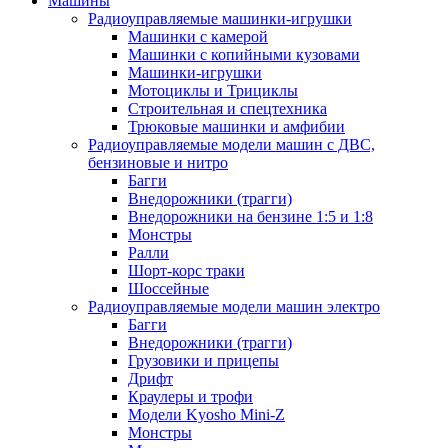
Машины
Радиоуправляемые машинки-игрушки
Машинки с камерой
Машинки с копийными кузовами
Машинки-игрушки
Мотоциклы и Трициклы
Строительная и спецтехника
Трюковые машинки и амфибии
Радиоуправляемые модели машин с ДВС,
бензиновые и нитро
Багги
Внедорожники (трагги)
Внедорожники на бензине 1:5 и 1:8
Монстры
Ралли
Шорт-корс траки
Шоссейные
Радиоуправляемые модели машин электро
Багги
Внедорожники (трагги)
Грузовики и прицепы
Дрифт
Краулеры и трофи
Модели Kyosho Mini-Z
Монстры