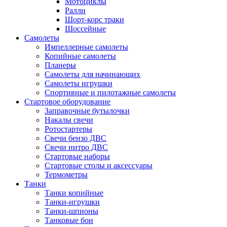
Мотоциклы
Ралли
Шорт-корс траки
Шоссейные
Самолеты
Импеллерные самолеты
Копийные самолеты
Планеры
Самолеты для начинающих
Самолеты игрушки
Спортивные и пилотажные самолеты
Стартовое оборудование
Заправочные бутылочки
Накалы свечи
Ротостартеры
Свечи бензо ДВС
Свечи нитро ДВС
Стартовые наборы
Стартовые столы и аксессуары
Термометры
Танки
Танки копийные
Танки-игрушки
Танки-шпионы
Танковые бои