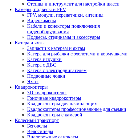
Стенды и инструмент для настройки шасси
Камеры, подвесы и FPV
FPV, модули, передатчики, антенны
Видеокамеры
Кабели и конекторы подключения
видеооборудования
Подвесы, стедикамы и аксессуары
Катера и яхты
Запчасти к катерам и яхтам
Катера для рыбалки с эхолотами и кормушками
Катера игрушки
Катера с ДВС
Катера с электродвигателем
Подводные лодки
Яхты
Квадрокоптеры
3D квадрокоптеры
Гоночные квадрокоптеры
Квадрокоптеры для начинающих
Квадрокоптеры профессиональные для съемки
Квадрокоптеры с камерой
Колесный транспорт
Беговелы
Велосипеды
Внедорожные самокаты