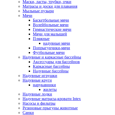
Маски, ласты, трубки, очки
Матрасы и доски для плавания
Мыльные пузыри
Мячи
Баскетбольные мячи
Волейбольные мячи
Гимнастические мячи
Мячи для малышей
Пляжные
надувные мячи
Попрыгунчики-мячи
Футбольные мячи
Надувные и каркасные бассейны
Аксессуары для бассейнов
Каркасные бассейны
Надувные бассейны
Надувные игрушки
Надувные круги
нарукавники
жилеты
Надувные лодки
Надувные матрасы-кровати Intex
Насосы и фильтры
Резиновые прыгуны животные
Санки