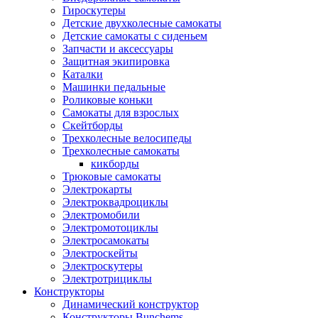
Гироскутеры
Детские двухколесные самокаты
Детские самокаты с сиденьем
Запчасти и аксессуары
Защитная экипировка
Каталки
Машинки педальные
Роликовые коньки
Самокаты для взрослых
Скейтборды
Трехколесные велосипеды
Трехколесные самокаты
кикборды
Трюковые самокаты
Электрокарты
Электроквадроциклы
Электромобили
Электромотоциклы
Электросамокаты
Электроскейты
Электроскутеры
Электротрициклы
Конструкторы
Динамический конструктор
Конструкторы Bunchems