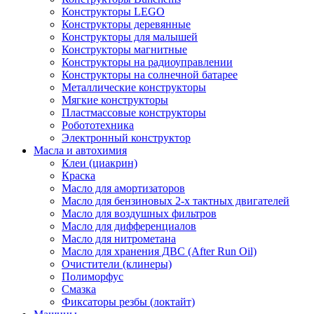
Конструкторы LEGO
Конструкторы деревянные
Конструкторы для малышей
Конструкторы магнитные
Конструкторы на радиоуправлении
Конструкторы на солнечной батарее
Металлические конструкторы
Мягкие конструкторы
Пластмассовые конструкторы
Робототехника
Электронный конструктор
Масла и автохимия
Клеи (циакрин)
Краска
Масло для амортизаторов
Масло для бензиновых 2-х тактных двигателей
Масло для воздушных фильтров
Масло для дифференциалов
Масло для нитрометана
Масло для хранения ДВС (After Run Oil)
Очистители (клинеры)
Полиморфус
Смазка
Фиксаторы резбы (локтайт)