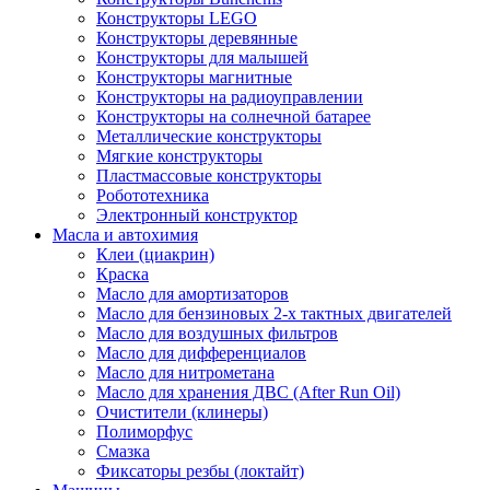
Конструкторы LEGO
Конструкторы деревянные
Конструкторы для малышей
Конструкторы магнитные
Конструкторы на радиоуправлении
Конструкторы на солнечной батарее
Металлические конструкторы
Мягкие конструкторы
Пластмассовые конструкторы
Робототехника
Электронный конструктор
Масла и автохимия
Клеи (циакрин)
Краска
Масло для амортизаторов
Масло для бензиновых 2-х тактных двигателей
Масло для воздушных фильтров
Масло для дифференциалов
Масло для нитрометана
Масло для хранения ДВС (After Run Oil)
Очистители (клинеры)
Полиморфус
Смазка
Фиксаторы резбы (локтайт)