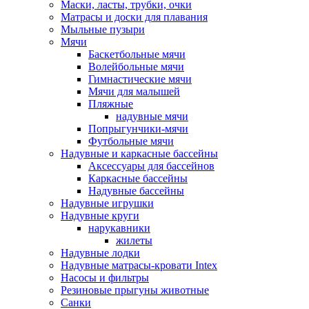
Маски, ласты, трубки, очки
Матрасы и доски для плавания
Мыльные пузыри
Мячи
Баскетбольные мячи
Волейбольные мячи
Гимнастические мячи
Мячи для малышей
Пляжные
надувные мячи
Попрыгунчики-мячи
Футбольные мячи
Надувные и каркасные бассейны
Аксессуары для бассейнов
Каркасные бассейны
Надувные бассейны
Надувные игрушки
Надувные круги
нарукавники
жилеты
Надувные лодки
Надувные матрасы-кровати Intex
Насосы и фильтры
Резиновые прыгуны животные
Санки