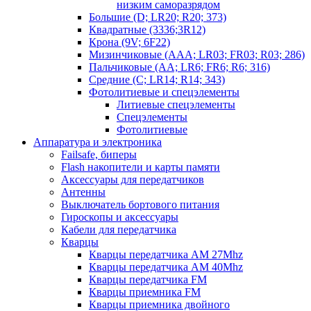
низким саморазрядом
Большие (D; LR20; R20; 373)
Квадратные (3336;3R12)
Крона (9V; 6F22)
Мизинчиковые (AAA; LR03; FR03; R03; 286)
Пальчиковые (AA; LR6; FR6; R6; 316)
Средние (C; LR14; R14; 343)
Фотолитиевые и спецэлементы
Литиевые спецэлементы
Спецэлементы
Фотолитиевые
Аппаратура и электроника
Failsafe, биперы
Flash накопители и карты памяти
Аксессуары для передатчиков
Антенны
Выключатель бортового питания
Гироскопы и аксессуары
Кабели для передатчика
Кварцы
Кварцы передатчика AM 27Mhz
Кварцы передатчика AM 40Mhz
Кварцы передатчика FM
Кварцы приемника FM
Кварцы приемника двойного