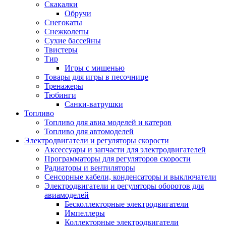
Скакалки
Обручи
Снегокаты
Снежколепы
Сухие бассейны
Твистеры
Тир
Игры с мишенью
Товары для игры в песочнице
Тренажеры
Тюбинги
Санки-ватрушки
Топливо
Топливо для авиа моделей и катеров
Топливо для автомоделей
Электродвигатели и регуляторы скорости
Аксессуары и запчасти для электродвигателей
Программаторы для регуляторов скорости
Радиаторы и вентиляторы
Сенсорные кабели, конденсаторы и выключатели
Электродвигатели и регуляторы оборотов для
авиамоделей
Бесколлекторные электродвигатели
Импеллеры
Коллекторные электродвигатели