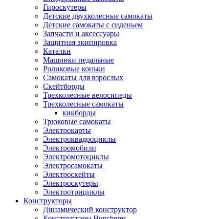
Гироскутеры
Детские двухколесные самокаты
Детские самокаты с сиденьем
Запчасти и аксессуары
Защитная экипировка
Каталки
Машинки педальные
Роликовые коньки
Самокаты для взрослых
Скейтборды
Трехколесные велосипеды
Трехколесные самокаты
кикборды
Трюковые самокаты
Электрокарты
Электроквадроциклы
Электромобили
Электромотоциклы
Электросамокаты
Электроскейты
Электроскутеры
Электротрициклы
Конструкторы
Динамический конструктор
Конструкторы Bunchems