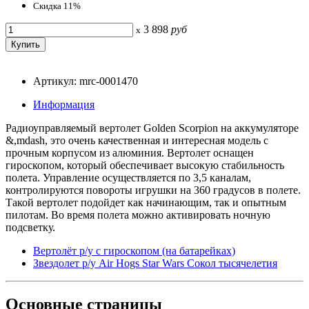
Скидка 11%
3 898
руб
x
Артикул: mrc-0001470
Информация
Радиоуправляемый вертолет Golden Scorpion на аккумуляторе
&,mdash, это очень качественная и интересная модель с
прочным корпусом из алюминия. Вертолет оснащен
гироскопом, который обеспечивает высокую стабильность
полета. Управление осуществляется по 3,5 каналам,
контролируются повороты игрушки на 360 градусов в полете.
Такой вертолет подойдет как начинающим, так и опытным
пилотам. Во время полета можно активировать ночную
подсветку.
Вертолёт р/у с гироскопом (на батарейках)
Звездолет р/у Air Hogs Star Wars Cокол тысячелетия
Основные
страницы