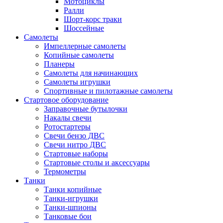
Мотоциклы
Ралли
Шорт-корс траки
Шоссейные
Самолеты
Импеллерные самолеты
Копийные самолеты
Планеры
Самолеты для начинающих
Самолеты игрушки
Спортивные и пилотажные самолеты
Стартовое оборудование
Заправочные бутылочки
Накалы свечи
Ротостартеры
Свечи бензо ДВС
Свечи нитро ДВС
Стартовые наборы
Стартовые столы и аксессуары
Термометры
Танки
Танки копийные
Танки-игрушки
Танки-шпионы
Танковые бои