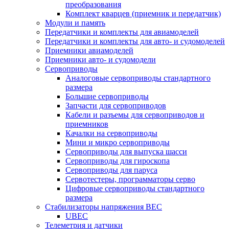
преобразования
Комплект кварцев (приемник и передатчик)
Модули и память
Передатчики и комплекты для авиамоделей
Передатчики и комплекты для авто- и судомоделей
Приемники авиамоделей
Приемники авто- и судомодели
Сервоприводы
Аналоговые сервоприводы стандартного
размера
Большие сервоприводы
Запчасти для сервоприводов
Кабели и разъемы для сервоприводов и
приемников
Качалки на сервоприводы
Мини и микро сервоприводы
Сервоприводы для выпуска шасси
Сервоприводы для гироскопа
Сервоприводы для паруса
Сервотестеры, программаторы серво
Цифровые сервоприводы стандартного
размера
Стабилизаторы напряжения BEC
UBEC
Телеметрия и датчики