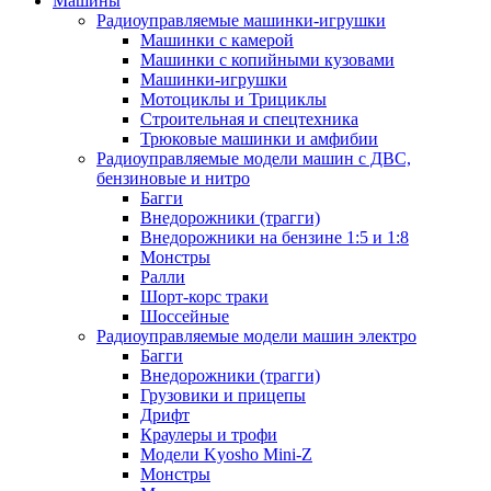
Машины
Радиоуправляемые машинки-игрушки
Машинки с камерой
Машинки с копийными кузовами
Машинки-игрушки
Мотоциклы и Трициклы
Строительная и спецтехника
Трюковые машинки и амфибии
Радиоуправляемые модели машин с ДВС,
бензиновые и нитро
Багги
Внедорожники (трагги)
Внедорожники на бензине 1:5 и 1:8
Монстры
Ралли
Шорт-корс траки
Шоссейные
Радиоуправляемые модели машин электро
Багги
Внедорожники (трагги)
Грузовики и прицепы
Дрифт
Краулеры и трофи
Модели Kyosho Mini-Z
Монстры