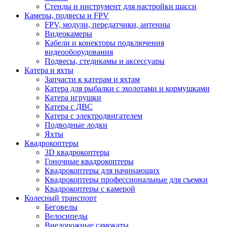
Стенды и инструмент для настройки шасси
Камеры, подвесы и FPV
FPV, модули, передатчики, антенны
Видеокамеры
Кабели и конекторы подключения
видеооборудования
Подвесы, стедикамы и аксессуары
Катера и яхты
Запчасти к катерам и яхтам
Катера для рыбалки с эхолотами и кормушками
Катера игрушки
Катера с ДВС
Катера с электродвигателем
Подводные лодки
Яхты
Квадрокоптеры
3D квадрокоптеры
Гоночные квадрокоптеры
Квадрокоптеры для начинающих
Квадрокоптеры профессиональные для съемки
Квадрокоптеры с камерой
Колесный транспорт
Беговелы
Велосипеды
Внедорожные самокаты