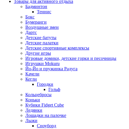
Товары для активного отдыха
Бадминтон
Теннис
Бокс
Бумеранги
Воздушные змеи
Дартс
Детские батуты
Детские палатки
Детские спортивные комплексы
Другие игры
Игровые домики, детские горки и песочницы
Игрушки Mokuru
Йо-Йо и пружинка Радуга
Качели
Кегли
Городки
Гольф
Кольцебросы
Коньки
Кубики Fidget Cube
Ледянки
Лошадки на палочке
Лыжи
Сноуборд