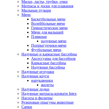
Маски, ласты, трубки, очки
Матрасы и доски для плавания
Мыльные пузыри
Мячи
Баскетбольные мячи
Волейбольные мячи
Гимнастические мячи
Мячи для малышей
Пляжные
надувные мячи
Попрыгунчики-мячи
Футбольные мячи
Надувные и каркасные бассейны
Аксессуары для бассейнов
Каркасные бассейны
Надувные бассейны
Надувные игрушки
Надувные круги
нарукавники
жилеты
Надувные лодки
Надувные матрасы-кровати Intex
Насосы и фильтры
Резиновые прыгуны животные
Санки