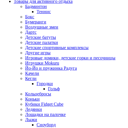
Товары для активного отдыха
Бадминтон
Теннис
Бокс
Бумеранги
Воздушные змеи
Дартс
Детские батуты
Детские палатки
Детские спортивные комплексы
Другие игры
Игровые домики, детские горки и песочницы
Игрушки Mokuru
Йо-Йо и пружинка Радуга
Качели
Кегли
Городки
Гольф
Кольцебросы
Коньки
Кубики Fidget Cube
Ледянки
Лошадки на палочке
Лыжи
Сноуборд