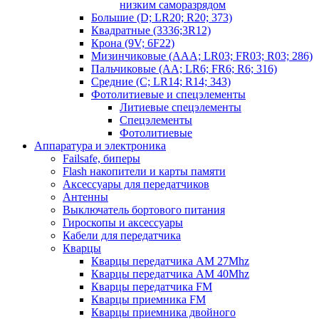
низким саморазрядом
Большие (D; LR20; R20; 373)
Квадратные (3336;3R12)
Крона (9V; 6F22)
Мизинчиковые (AAA; LR03; FR03; R03; 286)
Пальчиковые (AA; LR6; FR6; R6; 316)
Средние (C; LR14; R14; 343)
Фотолитиевые и спецэлементы
Литиевые спецэлементы
Спецэлементы
Фотолитиевые
Аппаратура и электроника
Failsafe, биперы
Flash накопители и карты памяти
Аксессуары для передатчиков
Антенны
Выключатель бортового питания
Гироскопы и аксессуары
Кабели для передатчика
Кварцы
Кварцы передатчика AM 27Mhz
Кварцы передатчика AM 40Mhz
Кварцы передатчика FM
Кварцы приемника FM
Кварцы приемника двойного