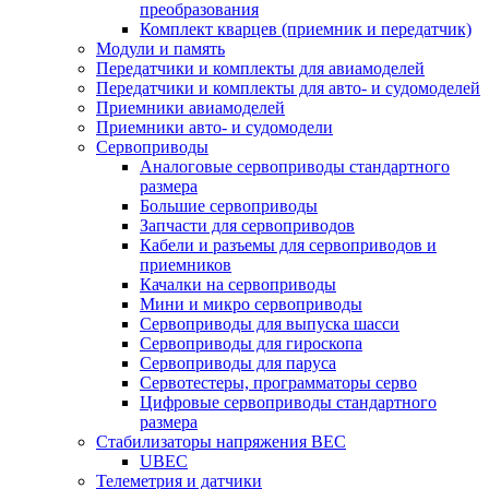
преобразования
Комплект кварцев (приемник и передатчик)
Модули и память
Передатчики и комплекты для авиамоделей
Передатчики и комплекты для авто- и судомоделей
Приемники авиамоделей
Приемники авто- и судомодели
Сервоприводы
Аналоговые сервоприводы стандартного
размера
Большие сервоприводы
Запчасти для сервоприводов
Кабели и разъемы для сервоприводов и
приемников
Качалки на сервоприводы
Мини и микро сервоприводы
Сервоприводы для выпуска шасси
Сервоприводы для гироскопа
Сервоприводы для паруса
Сервотестеры, программаторы серво
Цифровые сервоприводы стандартного
размера
Стабилизаторы напряжения BEC
UBEC
Телеметрия и датчики