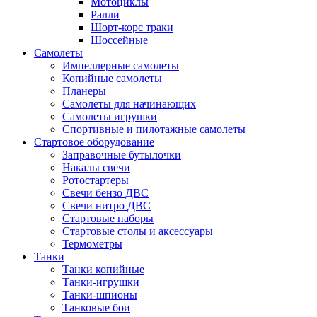
Мотоциклы
Ралли
Шорт-корс траки
Шоссейные
Самолеты
Импеллерные самолеты
Копийные самолеты
Планеры
Самолеты для начинающих
Самолеты игрушки
Спортивные и пилотажные самолеты
Стартовое оборудование
Заправочные бутылочки
Накалы свечи
Ротостартеры
Свечи бензо ДВС
Свечи нитро ДВС
Стартовые наборы
Стартовые столы и аксессуары
Термометры
Танки
Танки копийные
Танки-игрушки
Танки-шпионы
Танковые бои