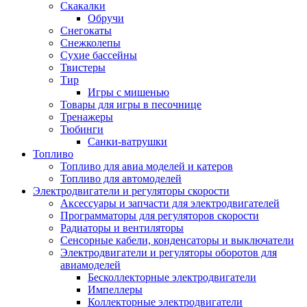
Скакалки
Обручи
Снегокаты
Снежколепы
Сухие бассейны
Твистеры
Тир
Игры с мишенью
Товары для игры в песочнице
Тренажеры
Тюбинги
Санки-ватрушки
Топливо
Топливо для авиа моделей и катеров
Топливо для автомоделей
Электродвигатели и регуляторы скорости
Аксессуары и запчасти для электродвигателей
Программаторы для регуляторов скорости
Радиаторы и вентиляторы
Сенсорные кабели, конденсаторы и выключатели
Электродвигатели и регуляторы оборотов для
авиамоделей
Бесколлекторные электродвигатели
Импеллеры
Коллекторные электродвигатели