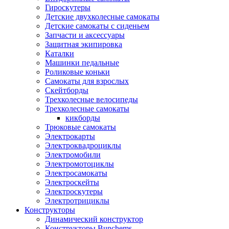
Гироскутеры
Детские двухколесные самокаты
Детские самокаты с сиденьем
Запчасти и аксессуары
Защитная экипировка
Каталки
Машинки педальные
Роликовые коньки
Самокаты для взрослых
Скейтборды
Трехколесные велосипеды
Трехколесные самокаты
кикборды
Трюковые самокаты
Электрокарты
Электроквадроциклы
Электромобили
Электромотоциклы
Электросамокаты
Электроскейты
Электроскутеры
Электротрициклы
Конструкторы
Динамический конструктор
Конструкторы Bunchems