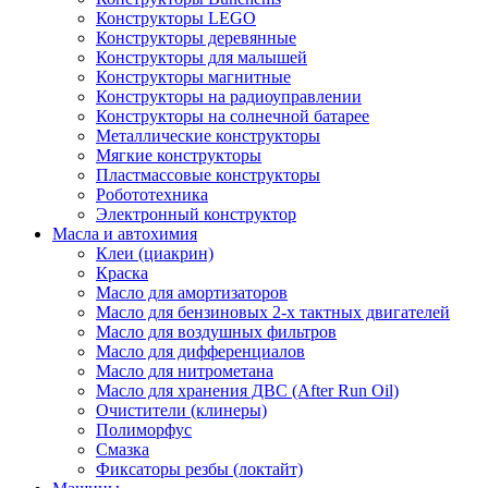
Конструкторы LEGO
Конструкторы деревянные
Конструкторы для малышей
Конструкторы магнитные
Конструкторы на радиоуправлении
Конструкторы на солнечной батарее
Металлические конструкторы
Мягкие конструкторы
Пластмассовые конструкторы
Робототехника
Электронный конструктор
Масла и автохимия
Клеи (циакрин)
Краска
Масло для амортизаторов
Масло для бензиновых 2-х тактных двигателей
Масло для воздушных фильтров
Масло для дифференциалов
Масло для нитрометана
Масло для хранения ДВС (After Run Oil)
Очистители (клинеры)
Полиморфус
Смазка
Фиксаторы резбы (локтайт)