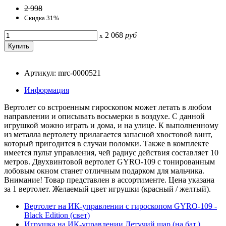
2 998
Скидка 31%
2 068
руб
x
Артикул: mrc-0000521
Информация
Вертолет со встроенным гироскопом может летать в любом
направлении и описывать восьмерки в воздухе. С данной
игрушкой можно играть и дома, и на улице. К выполненному
из металла вертолету прилагается запасной хвостовой винт,
который пригодится в случаи поломки. Также в комплекте
имеется пульт управления, чей радиус действия составляет 10
метров. Двухвинтовой вертолет GYRO-109 с тонированным
лобовым окном станет отличным подарком для мальчика.
Внимание! Товар представлен в ассортименте. Цена указана
за 1 вертолет. Желаемый цвет игрушки (красный / желтый).
Вертолет на ИК-управлении с гироскопом GYRO-109 -
Black Edition (свет)
Игрушка на ИК-управлении Летучий шар (на бат.)