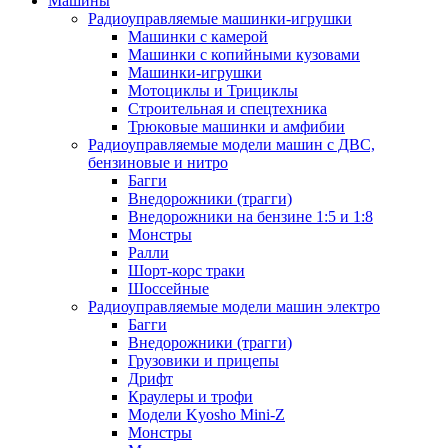
Машины
Радиоуправляемые машинки-игрушки
Машинки с камерой
Машинки с копийными кузовами
Машинки-игрушки
Мотоциклы и Трициклы
Строительная и спецтехника
Трюковые машинки и амфибии
Радиоуправляемые модели машин с ДВС,
бензиновые и нитро
Багги
Внедорожники (трагги)
Внедорожники на бензине 1:5 и 1:8
Монстры
Ралли
Шорт-корс траки
Шоссейные
Радиоуправляемые модели машин электро
Багги
Внедорожники (трагги)
Грузовики и прицепы
Дрифт
Краулеры и трофи
Модели Kyosho Mini-Z
Монстры