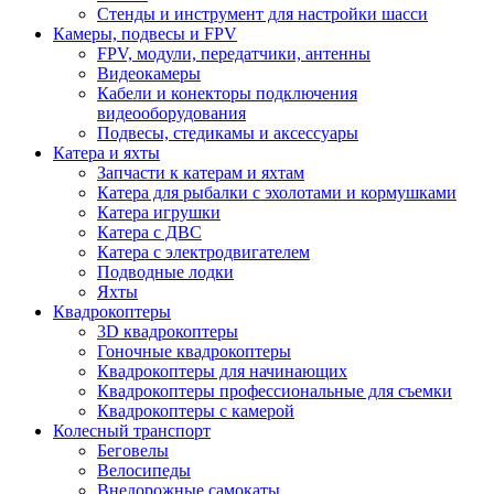
Стенды и инструмент для настройки шасси
Камеры, подвесы и FPV
FPV, модули, передатчики, антенны
Видеокамеры
Кабели и конекторы подключения
видеооборудования
Подвесы, стедикамы и аксессуары
Катера и яхты
Запчасти к катерам и яхтам
Катера для рыбалки с эхолотами и кормушками
Катера игрушки
Катера с ДВС
Катера с электродвигателем
Подводные лодки
Яхты
Квадрокоптеры
3D квадрокоптеры
Гоночные квадрокоптеры
Квадрокоптеры для начинающих
Квадрокоптеры профессиональные для съемки
Квадрокоптеры с камерой
Колесный транспорт
Беговелы
Велосипеды
Внедорожные самокаты