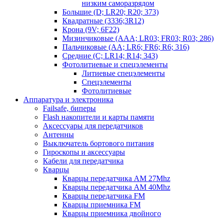
низким саморазрядом
Большие (D; LR20; R20; 373)
Квадратные (3336;3R12)
Крона (9V; 6F22)
Мизинчиковые (AAA; LR03; FR03; R03; 286)
Пальчиковые (AA; LR6; FR6; R6; 316)
Средние (C; LR14; R14; 343)
Фотолитиевые и спецэлементы
Литиевые спецэлементы
Спецэлементы
Фотолитиевые
Аппаратура и электроника
Failsafe, биперы
Flash накопители и карты памяти
Аксессуары для передатчиков
Антенны
Выключатель бортового питания
Гироскопы и аксессуары
Кабели для передатчика
Кварцы
Кварцы передатчика AM 27Mhz
Кварцы передатчика AM 40Mhz
Кварцы передатчика FM
Кварцы приемника FM
Кварцы приемника двойного