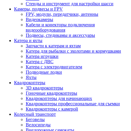
Стенды и инструмент для настройки шасси
Камеры, подвесы и FPV
FPV, модули, передатчики, антенны
Видеокамеры
Кабели и конекторы подключения
видеооборудования
Подвесы, стедикамы и аксессуары
Катера и яхты
Запчасти к катерам и яхтам
Катера для рыбалки с эхолотами и кормушками
Катера игрушки
Катера с ДВС
Катера с электродвигателем
Подводные лодки
Яхты
Квадрокоптеры
3D квадрокоптеры
Гоночные квадрокоптеры
Квадрокоптеры для начинающих
Квадрокоптеры профессиональные для съемки
Квадрокоптеры с камерой
Колесный транспорт
Беговелы
Велосипеды
Внедорожные самокаты