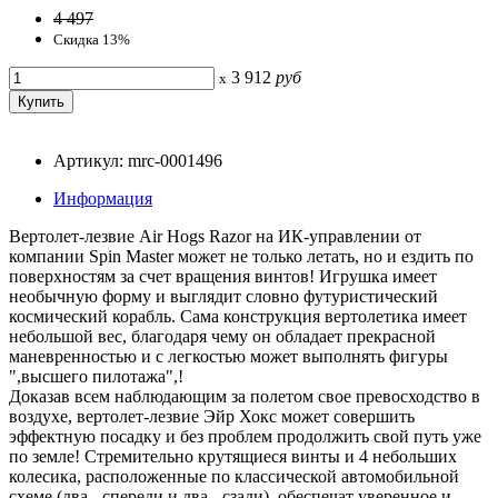
4 497
Скидка 13%
3 912
руб
x
Артикул: mrc-0001496
Информация
Вертолет-лезвие Air Hogs Razor на ИК-управлении от
компании Spin Master может не только летать, но и ездить по
поверхностям за счет вращения винтов! Игрушка имеет
необычную форму и выглядит словно футуристический
космический корабль. Сама конструкция вертолетика имеет
небольшой вес, благодаря чему он обладает прекрасной
маневренностью и с легкостью может выполнять фигуры
",высшего пилотажа",!
Доказав всем наблюдающим за полетом свое превосходство в
воздухе, вертолет-лезвие Эйр Хокс может совершить
эффектную посадку и без проблем продолжить свой путь уже
по земле! Стремительно крутящиеся винты и 4 небольших
колесика, расположенные по классической автомобильной
схеме (два - спереди и два - сзади), обеспечат уверенное и