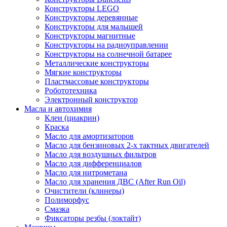
Конструкторы LEGO
Конструкторы деревянные
Конструкторы для малышей
Конструкторы магнитные
Конструкторы на радиоуправлении
Конструкторы на солнечной батарее
Металлические конструкторы
Мягкие конструкторы
Пластмассовые конструкторы
Робототехника
Электронный конструктор
Масла и автохимия
Клеи (циакрин)
Краска
Масло для амортизаторов
Масло для бензиновых 2-х тактных двигателей
Масло для воздушных фильтров
Масло для дифференциалов
Масло для нитрометана
Масло для хранения ДВС (After Run Oil)
Очистители (клинеры)
Полиморфус
Смазка
Фиксаторы резбы (локтайт)