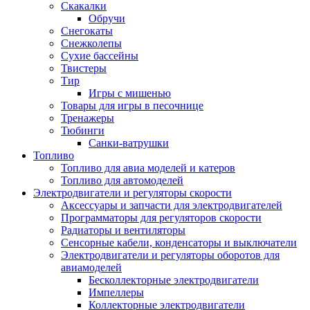
Скакалки
Обручи
Снегокаты
Снежколепы
Сухие бассейны
Твистеры
Тир
Игры с мишенью
Товары для игры в песочнице
Тренажеры
Тюбинги
Санки-ватрушки
Топливо
Топливо для авиа моделей и катеров
Топливо для автомоделей
Электродвигатели и регуляторы скорости
Аксессуары и запчасти для электродвигателей
Программаторы для регуляторов скорости
Радиаторы и вентиляторы
Сенсорные кабели, конденсаторы и выключатели
Электродвигатели и регуляторы оборотов для
авиамоделей
Бесколлекторные электродвигатели
Импеллеры
Коллекторные электродвигатели