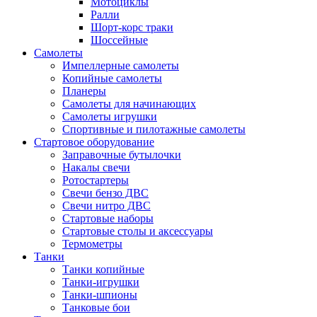
Мотоциклы
Ралли
Шорт-корс траки
Шоссейные
Самолеты
Импеллерные самолеты
Копийные самолеты
Планеры
Самолеты для начинающих
Самолеты игрушки
Спортивные и пилотажные самолеты
Стартовое оборудование
Заправочные бутылочки
Накалы свечи
Ротостартеры
Свечи бензо ДВС
Свечи нитро ДВС
Стартовые наборы
Стартовые столы и аксессуары
Термометры
Танки
Танки копийные
Танки-игрушки
Танки-шпионы
Танковые бои