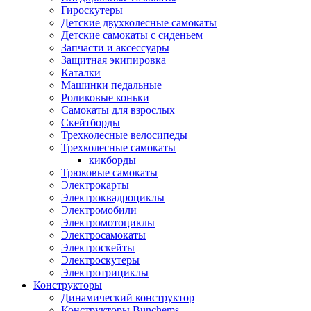
Гироскутеры
Детские двухколесные самокаты
Детские самокаты с сиденьем
Запчасти и аксессуары
Защитная экипировка
Каталки
Машинки педальные
Роликовые коньки
Самокаты для взрослых
Скейтборды
Трехколесные велосипеды
Трехколесные самокаты
кикборды
Трюковые самокаты
Электрокарты
Электроквадроциклы
Электромобили
Электромотоциклы
Электросамокаты
Электроскейты
Электроскутеры
Электротрициклы
Конструкторы
Динамический конструктор
Конструкторы Bunchems