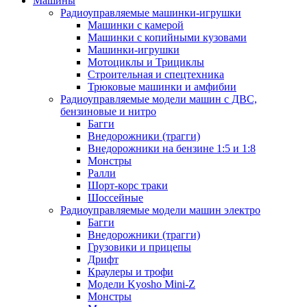
Машины
Радиоуправляемые машинки-игрушки
Машинки с камерой
Машинки с копийными кузовами
Машинки-игрушки
Мотоциклы и Трициклы
Строительная и спецтехника
Трюковые машинки и амфибии
Радиоуправляемые модели машин с ДВС,
бензиновые и нитро
Багги
Внедорожники (трагги)
Внедорожники на бензине 1:5 и 1:8
Монстры
Ралли
Шорт-корс траки
Шоссейные
Радиоуправляемые модели машин электро
Багги
Внедорожники (трагги)
Грузовики и прицепы
Дрифт
Краулеры и трофи
Модели Kyosho Mini-Z
Монстры