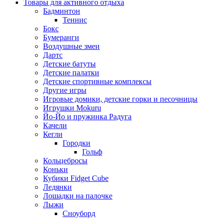
Товары для активного отдыха
Бадминтон
Теннис
Бокс
Бумеранги
Воздушные змеи
Дартс
Детские батуты
Детские палатки
Детские спортивные комплексы
Другие игры
Игровые домики, детские горки и песочницы
Игрушки Mokuru
Йо-Йо и пружинка Радуга
Качели
Кегли
Городки
Гольф
Кольцебросы
Коньки
Кубики Fidget Cube
Ледянки
Лошадки на палочке
Лыжи
Сноуборд