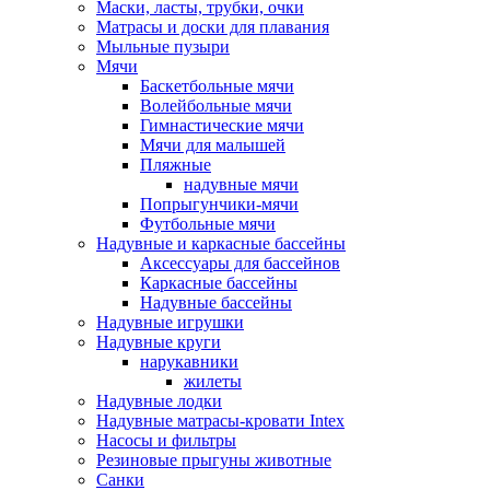
Маски, ласты, трубки, очки
Матрасы и доски для плавания
Мыльные пузыри
Мячи
Баскетбольные мячи
Волейбольные мячи
Гимнастические мячи
Мячи для малышей
Пляжные
надувные мячи
Попрыгунчики-мячи
Футбольные мячи
Надувные и каркасные бассейны
Аксессуары для бассейнов
Каркасные бассейны
Надувные бассейны
Надувные игрушки
Надувные круги
нарукавники
жилеты
Надувные лодки
Надувные матрасы-кровати Intex
Насосы и фильтры
Резиновые прыгуны животные
Санки