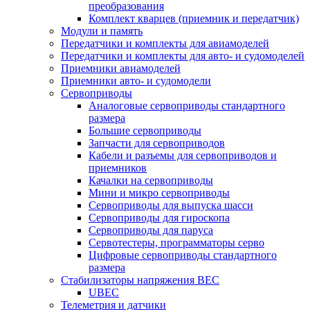
преобразования
Комплект кварцев (приемник и передатчик)
Модули и память
Передатчики и комплекты для авиамоделей
Передатчики и комплекты для авто- и судомоделей
Приемники авиамоделей
Приемники авто- и судомодели
Сервоприводы
Аналоговые сервоприводы стандартного
размера
Большие сервоприводы
Запчасти для сервоприводов
Кабели и разъемы для сервоприводов и
приемников
Качалки на сервоприводы
Мини и микро сервоприводы
Сервоприводы для выпуска шасси
Сервоприводы для гироскопа
Сервоприводы для паруса
Сервотестеры, программаторы серво
Цифровые сервоприводы стандартного
размера
Стабилизаторы напряжения BEC
UBEC
Телеметрия и датчики