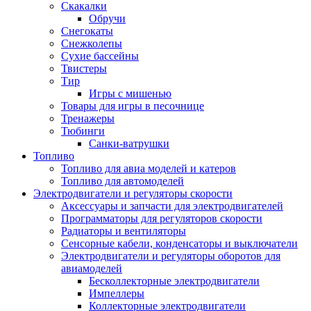
Скакалки
Обручи
Снегокаты
Снежколепы
Сухие бассейны
Твистеры
Тир
Игры с мишенью
Товары для игры в песочнице
Тренажеры
Тюбинги
Санки-ватрушки
Топливо
Топливо для авиа моделей и катеров
Топливо для автомоделей
Электродвигатели и регуляторы скорости
Аксессуары и запчасти для электродвигателей
Программаторы для регуляторов скорости
Радиаторы и вентиляторы
Сенсорные кабели, конденсаторы и выключатели
Электродвигатели и регуляторы оборотов для
авиамоделей
Бесколлекторные электродвигатели
Импеллеры
Коллекторные электродвигатели