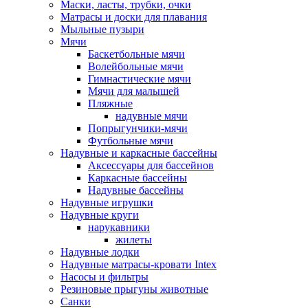
Маски, ласты, трубки, очки
Матрасы и доски для плавания
Мыльные пузыри
Мячи
Баскетбольные мячи
Волейбольные мячи
Гимнастические мячи
Мячи для малышей
Пляжные
надувные мячи
Попрыгунчики-мячи
Футбольные мячи
Надувные и каркасные бассейны
Аксессуары для бассейнов
Каркасные бассейны
Надувные бассейны
Надувные игрушки
Надувные круги
нарукавники
жилеты
Надувные лодки
Надувные матрасы-кровати Intex
Насосы и фильтры
Резиновые прыгуны животные
Санки