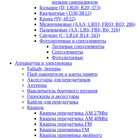
низким саморазрядом
Большие (D; LR20; R20; 373)
Квадратные (3336;3R12)
Крона (9V; 6F22)
Мизинчиковые (AAA; LR03; FR03; R03; 286)
Пальчиковые (AA; LR6; FR6; R6; 316)
Средние (C; LR14; R14; 343)
Фотолитиевые и спецэлементы
Литиевые спецэлементы
Спецэлементы
Фотолитиевые
Аппаратура и электроника
Failsafe, биперы
Flash накопители и карты памяти
Аксессуары для передатчиков
Антенны
Выключатель бортового питания
Гироскопы и аксессуары
Кабели для передатчика
Кварцы
Кварцы передатчика AM 27Mhz
Кварцы передатчика AM 40Mhz
Кварцы передатчика FM
Кварцы приемника FM
Кварцы приемника двойного