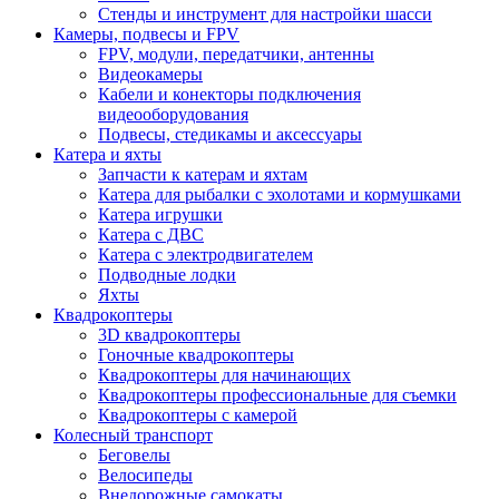
Стенды и инструмент для настройки шасси
Камеры, подвесы и FPV
FPV, модули, передатчики, антенны
Видеокамеры
Кабели и конекторы подключения
видеооборудования
Подвесы, стедикамы и аксессуары
Катера и яхты
Запчасти к катерам и яхтам
Катера для рыбалки с эхолотами и кормушками
Катера игрушки
Катера с ДВС
Катера с электродвигателем
Подводные лодки
Яхты
Квадрокоптеры
3D квадрокоптеры
Гоночные квадрокоптеры
Квадрокоптеры для начинающих
Квадрокоптеры профессиональные для съемки
Квадрокоптеры с камерой
Колесный транспорт
Беговелы
Велосипеды
Внедорожные самокаты