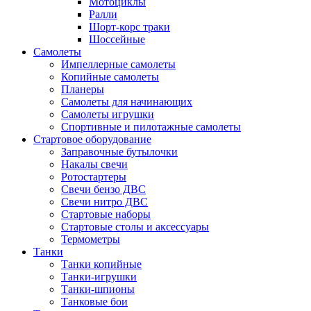
Мотоциклы
Ралли
Шорт-корс траки
Шоссейные
Самолеты
Импеллерные самолеты
Копийные самолеты
Планеры
Самолеты для начинающих
Самолеты игрушки
Спортивные и пилотажные самолеты
Стартовое оборудование
Заправочные бутылочки
Накалы свечи
Ротостартеры
Свечи бензо ДВС
Свечи нитро ДВС
Стартовые наборы
Стартовые столы и аксессуары
Термометры
Танки
Танки копийные
Танки-игрушки
Танки-шпионы
Танковые бои