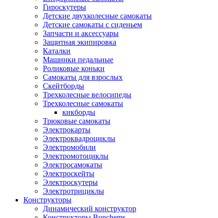
Гироскутеры
Детские двухколесные самокаты
Детские самокаты с сиденьем
Запчасти и аксессуары
Защитная экипировка
Каталки
Машинки педальные
Роликовые коньки
Самокаты для взрослых
Скейтборды
Трехколесные велосипеды
Трехколесные самокаты
кикборды
Трюковые самокаты
Электрокарты
Электроквадроциклы
Электромобили
Электромотоциклы
Электросамокаты
Электроскейты
Электроскутеры
Электротрициклы
Конструкторы
Динамический конструктор
Конструкторы Bunchems