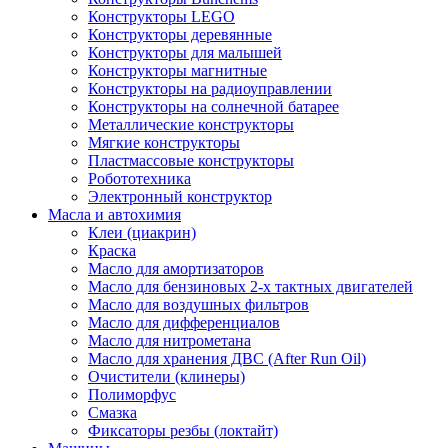
Конструкторы LEGO
Конструкторы деревянные
Конструкторы для малышей
Конструкторы магнитные
Конструкторы на радиоуправлении
Конструкторы на солнечной батарее
Металлические конструкторы
Мягкие конструкторы
Пластмассовые конструкторы
Робототехника
Электронный конструктор
Масла и автохимия
Клеи (циакрин)
Краска
Масло для амортизаторов
Масло для бензиновых 2-х тактных двигателей
Масло для воздушных фильтров
Масло для дифференциалов
Масло для нитрометана
Масло для хранения ДВС (After Run Oil)
Очистители (клинеры)
Полиморфус
Смазка
Фиксаторы резбы (локтайт)