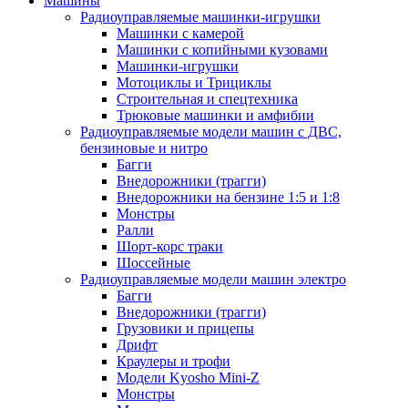
Машины
Радиоуправляемые машинки-игрушки
Машинки с камерой
Машинки с копийными кузовами
Машинки-игрушки
Мотоциклы и Трициклы
Строительная и спецтехника
Трюковые машинки и амфибии
Радиоуправляемые модели машин с ДВС,
бензиновые и нитро
Багги
Внедорожники (трагги)
Внедорожники на бензине 1:5 и 1:8
Монстры
Ралли
Шорт-корс траки
Шоссейные
Радиоуправляемые модели машин электро
Багги
Внедорожники (трагги)
Грузовики и прицепы
Дрифт
Краулеры и трофи
Модели Kyosho Mini-Z
Монстры