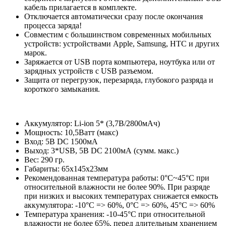
кабель прилагается в комплекте.
Отключается автоматически сразу после окончания
процесса заряда!
Совместим с большинством современных мобильных
устройств: устройствами Apple, Samsung, HTC и других
марок.
Заряжается от USB порта компьютера, ноутбука или от
зарядных устройств с USB разъемом.
Защита от перегрузок, перезаряда, глубокого разряда и
короткого замыкания.
Аккумулятор: Li-ion 5* (3,7В/2800мАч)
Мощность: 10,5Ватт (макс)
Вход: 5В DC 1500мА
Выход: 3*USB, 5В DC 2100мА (сумм. макс.)
Вес: 290 гр.
Габариты: 65х145х23мм
Рекомендованная температура работы: 0°С~45°С при
относительной влажности не более 90%. При разряде
при низких и высоких температурах снижается емкость
аккумулятора: -10°С => 60%, 0°С => 60%, 45°С => 60%
Температура хранения: -10-45°С при относительной
влажности не более 65%, перед длительным хранением