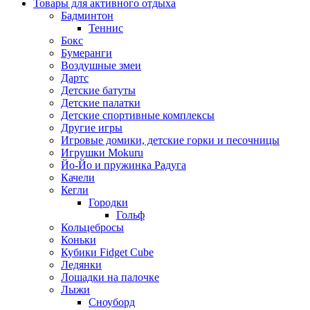
Товары для активного отдыха
Бадминтон
Теннис
Бокс
Бумеранги
Воздушные змеи
Дартс
Детские батуты
Детские палатки
Детские спортивные комплексы
Другие игры
Игровые домики, детские горки и песочницы
Игрушки Mokuru
Йо-Йо и пружинка Радуга
Качели
Кегли
Городки
Гольф
Кольцебросы
Коньки
Кубики Fidget Cube
Ледянки
Лошадки на палочке
Лыжи
Сноуборд