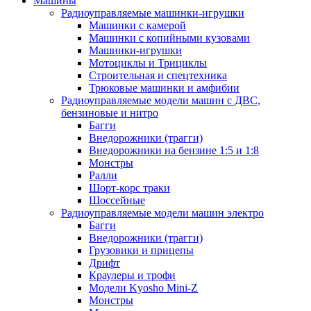
Машины
Радиоуправляемые машинки-игрушки
Машинки с камерой
Машинки с копийными кузовами
Машинки-игрушки
Мотоциклы и Трициклы
Строительная и спецтехника
Трюковые машинки и амфибии
Радиоуправляемые модели машин с ДВС,
бензиновые и нитро
Багги
Внедорожники (трагги)
Внедорожники на бензине 1:5 и 1:8
Монстры
Ралли
Шорт-корс траки
Шоссейные
Радиоуправляемые модели машин электро
Багги
Внедорожники (трагги)
Грузовики и прицепы
Дрифт
Краулеры и трофи
Модели Kyosho Mini-Z
Монстры