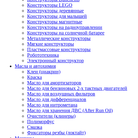
Конструкторы LEGO
Конструкторы деревянные
Конструкторы для малышей
Конструкторы магнитные
Конструкторы на радиоуправлении
Конструкторы на солнечной батарее
Металлические конструкторы
Мягкие конструкторы
Пластмассовые конструкторы
Робототехника
Электронный конструктор
Масла и автохимия
Клеи (циакрин)
Краска
Масло для амортизаторов
Масло для бензиновых 2-х тактных двигателей
Масло для воздушных фильтров
Масло для дифференциалов
Масло для нитрометана
Масло для хранения ДВС (After Run Oil)
Очистители (клинеры)
Полиморфус
Смазка
Фиксаторы резбы (локтайт)