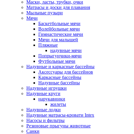
Маски, ласты, трубки, очки
Матрасы и доски для плавания
Мыльные пузыри
Мячи
Баскетбольные мячи
Волейбольные мячи
Гимнастические мячи
Мячи для малышей
Пляжные
надувные мячи
Попрыгунчики-мячи
Футбольные мячи
Надувные и каркасные бассейны
Аксессуары для бассейнов
Каркасные бассейны
Надувные бассейны
Надувные игрушки
Надувные круги
нарукавники
жилеты
Надувные лодки
Надувные матрасы-кровати Intex
Насосы и фильтры
Резиновые прыгуны животные
Санки