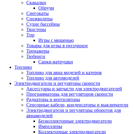
Скакалки
Обручи
Снегокаты
Снежколепы
Сухие бассейны
Твистеры
Тир
Игры с мишенью
Товары для игры в песочнице
Тренажеры
Тюбинги
Санки-ватрушки
Топливо
Топливо для авиа моделей и катеров
Топливо для автомоделей
Электродвигатели и регуляторы скорости
Аксессуары и запчасти для электродвигателей
Программаторы для регуляторов скорости
Радиаторы и вентиляторы
Сенсорные кабели, конденсаторы и выключатели
Электродвигатели и регуляторы оборотов для
авиамоделей
Бесколлекторные электродвигатели
Импеллеры
Коллекторные электродвигатели