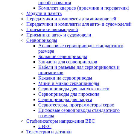
преобразования
Комплект кварцев (приемник и передатчик)
Модули и память
Передатчики и комплекты для авиамоделей
Передатчики и комплекты для авто- и судомоделей
Приемники авиамоделей
Приемники авто- и судомодели
Сервоприводы
Аналоговые сервоприводы стандартного
размера
Большие сервоприводы
Запчасти для сервоприводов
Кабели и разъемы для сервоприводов и
приемников
Качалки на сервоприводы
Мини и микро сервоприводы
Сервоприводы для выпуска шасси
Сервоприводы для гироскопа
Сервоприводы для паруса
Сервотестеры, программаторы серво
Цифровые сервоприводы стандартного
размера
Стабилизаторы напряжения BEC
UBEC
Телеметрия и датчики