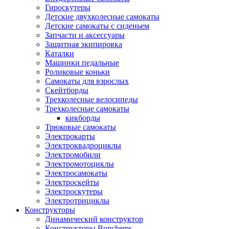
Гироскутеры
Детские двухколесные самокаты
Детские самокаты с сиденьем
Запчасти и аксессуары
Защитная экипировка
Каталки
Машинки педальные
Роликовые коньки
Самокаты для взрослых
Скейтборды
Трехколесные велосипеды
Трехколесные самокаты
кикборды
Трюковые самокаты
Электрокарты
Электроквадроциклы
Электромобили
Электромотоциклы
Электросамокаты
Электроскейты
Электроскутеры
Электротрициклы
Конструкторы
Динамический конструктор
Конструкторы Bunchems