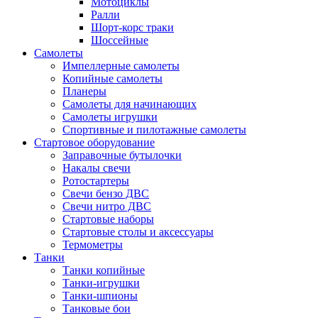
Мотоциклы
Ралли
Шорт-корс траки
Шоссейные
Самолеты
Импеллерные самолеты
Копийные самолеты
Планеры
Самолеты для начинающих
Самолеты игрушки
Спортивные и пилотажные самолеты
Стартовое оборудование
Заправочные бутылочки
Накалы свечи
Ротостартеры
Свечи бензо ДВС
Свечи нитро ДВС
Стартовые наборы
Стартовые столы и аксессуары
Термометры
Танки
Танки копийные
Танки-игрушки
Танки-шпионы
Танковые бои