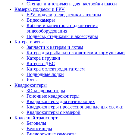
Стенды и инструмент для настройки шасси
Камеры, подвесы и FPV
FPV, модули, передатчики, антенны
Видеокамеры
Кабели и конекторы подключения
видеооборудования
Подвесы, стедикамы и аксессуары
Катера и яхты
Запчасти к катерам и яхтам
Катера для рыбалки с эхолотами и кормушками
Катера игрушки
Катера с ДВС
Катера с электродвигателем
Подводные лодки
Яхты
Квадрокоптеры
3D квадрокоптеры
Гоночные квадрокоптеры
Квадрокоптеры для начинающих
Квадрокоптеры профессиональные для съемки
Квадрокоптеры с камерой
Колесный транспорт
Беговелы
Велосипеды
Внедорожные самокаты