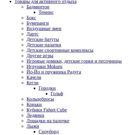
Товары для активного отдыха
Бадминтон
Теннис
Бокс
Бумеранги
Воздушные змеи
Дартс
Детские батуты
Детские палатки
Детские спортивные комплексы
Другие игры
Игровые домики, детские горки и песочницы
Игрушки Mokuru
Йо-Йо и пружинка Радуга
Качели
Кегли
Городки
Гольф
Кольцебросы
Коньки
Кубики Fidget Cube
Ледянки
Лошадки на палочке
Лыжи
Сноуборд