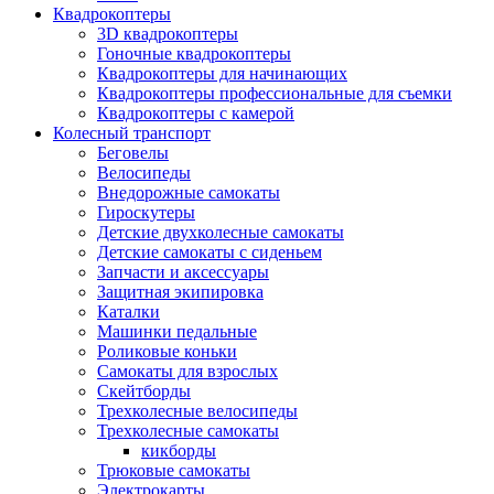
Квадрокоптеры
3D квадрокоптеры
Гоночные квадрокоптеры
Квадрокоптеры для начинающих
Квадрокоптеры профессиональные для съемки
Квадрокоптеры с камерой
Колесный транспорт
Беговелы
Велосипеды
Внедорожные самокаты
Гироскутеры
Детские двухколесные самокаты
Детские самокаты с сиденьем
Запчасти и аксессуары
Защитная экипировка
Каталки
Машинки педальные
Роликовые коньки
Самокаты для взрослых
Скейтборды
Трехколесные велосипеды
Трехколесные самокаты
кикборды
Трюковые самокаты
Электрокарты