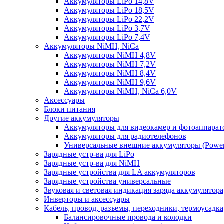
Аккумуляторы LiPo 14,8V
Аккумуляторы LiPo 18,5V
Аккумуляторы LiPo 22,2V
Аккумуляторы LiPo 3,7V
Аккумуляторы LiPo 7,4V
Аккумуляторы NiMH, NiCa
Аккумуляторы NiMH 4,8V
Аккумуляторы NiMH 7,2V
Аккумуляторы NiMH 8,4V
Аккумуляторы NiMH 9,6V
Аккумуляторы NiMH, NiCa 6,0V
Аксессуары
Блоки питания
Другие аккумуляторы
Аккумуляторы для видеокамер и фотоаппарат
Аккумуляторы для радиотелефонов
Универсальные внешние аккумуляторы (Power
Зарядные устр-ва для LiPo
Зарядные устр-ва для NiMH
Зарядные устройства для LA аккумуляторов
Зарядные устройства универсальные
Звуковая и световая индикация заряда аккумулятора
Инверторы и аксессуары
Кабель, провод, разъемы, переходники, термоусадка
Балансировочные провода и колодки