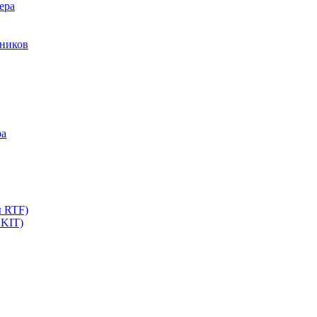
ера
мников
ра
ы RTF)
 KIT)