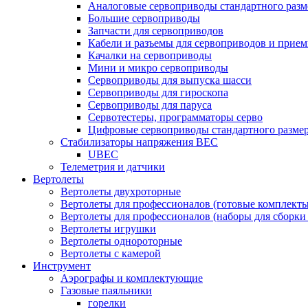
Аналоговые сервоприводы стандартного разм
Большие сервоприводы
Запчасти для сервоприводов
Кабели и разъемы для сервоприводов и прие
Качалки на сервоприводы
Мини и микро сервоприводы
Сервоприводы для выпуска шасси
Сервоприводы для гироскопа
Сервоприводы для паруса
Сервотестеры, программаторы серво
Цифровые сервоприводы стандартного разме
Стабилизаторы напряжения BEC
UBEC
Телеметрия и датчики
Вертолеты
Вертолеты двухроторные
Вертолеты для профессионалов (готовые комплект
Вертолеты для профессионалов (наборы для сборки
Вертолеты игрушки
Вертолеты однороторные
Вертолеты с камерой
Инструмент
Аэрографы и комплектующие
Газовые паяльники
горелки