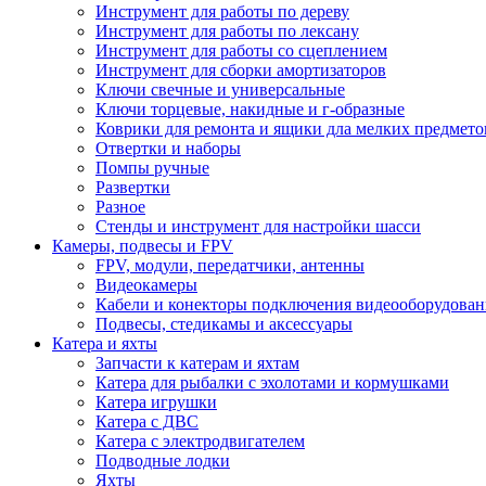
Инструмент для работы по дереву
Инструмент для работы по лексану
Инструмент для работы со сцеплением
Инструмент для сборки амортизаторов
Ключи свечные и универсальные
Ключи торцевые, накидные и г-образные
Коврики для ремонта и ящики дла мелких предмето
Отвертки и наборы
Помпы ручные
Развертки
Разное
Стенды и инструмент для настройки шасси
Камеры, подвесы и FPV
FPV, модули, передатчики, антенны
Видеокамеры
Кабели и конекторы подключения видеооборудован
Подвесы, стедикамы и аксессуары
Катера и яхты
Запчасти к катерам и яхтам
Катера для рыбалки с эхолотами и кормушками
Катера игрушки
Катера с ДВС
Катера с электродвигателем
Подводные лодки
Яхты