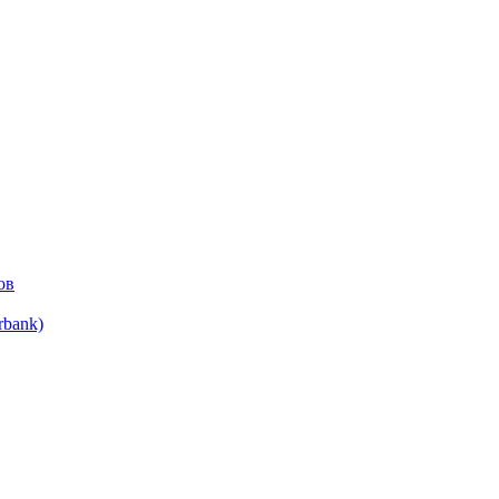
ов
bank)