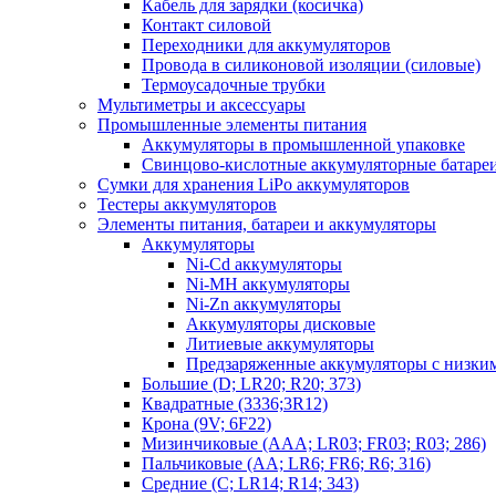
Кабель для зарядки (косичка)
Контакт силовой
Переходники для аккумуляторов
Провода в силиконовой изоляции (силовые)
Термоусадочные трубки
Мультиметры и аксессуары
Промышленные элементы питания
Аккумуляторы в промышленной упаковке
Свинцово-кислотные аккумуляторные батаре
Сумки для хранения LiPo аккумуляторов
Тестеры аккумуляторов
Элементы питания, батареи и аккумуляторы
Аккумуляторы
Ni-Cd аккумуляторы
Ni-MH аккумуляторы
Ni-Zn аккумуляторы
Аккумуляторы дисковые
Литиевые аккумуляторы
Предзаряженные аккумуляторы с низки
Большие (D; LR20; R20; 373)
Квадратные (3336;3R12)
Крона (9V; 6F22)
Мизинчиковые (AAA; LR03; FR03; R03; 286)
Пальчиковые (AA; LR6; FR6; R6; 316)
Средние (C; LR14; R14; 343)