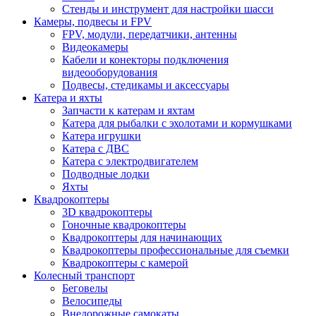
Стенды и инструмент для настройки шасси
Камеры, подвесы и FPV
FPV, модули, передатчики, антенны
Видеокамеры
Кабели и конекторы подключения
видеооборудования
Подвесы, стедикамы и аксессуары
Катера и яхты
Запчасти к катерам и яхтам
Катера для рыбалки с эхолотами и кормушками
Катера игрушки
Катера с ДВС
Катера с электродвигателем
Подводные лодки
Яхты
Квадрокоптеры
3D квадрокоптеры
Гоночные квадрокоптеры
Квадрокоптеры для начинающих
Квадрокоптеры профессиональные для съемки
Квадрокоптеры с камерой
Колесный транспорт
Беговелы
Велосипеды
Внедорожные самокаты