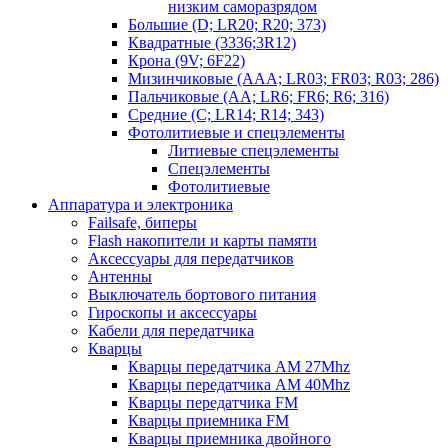
низким саморазрядом
Большие (D; LR20; R20; 373)
Квадратные (3336;3R12)
Крона (9V; 6F22)
Мизинчиковые (AAA; LR03; FR03; R03; 286)
Пальчиковые (AA; LR6; FR6; R6; 316)
Средние (C; LR14; R14; 343)
Фотолитиевые и спецэлементы
Литиевые спецэлементы
Спецэлементы
Фотолитиевые
Аппаратура и электроника
Failsafe, биперы
Flash накопители и карты памяти
Аксессуары для передатчиков
Антенны
Выключатель бортового питания
Гироскопы и аксессуары
Кабели для передатчика
Кварцы
Кварцы передатчика AM 27Mhz
Кварцы передатчика AM 40Mhz
Кварцы передатчика FM
Кварцы приемника FM
Кварцы приемника двойного