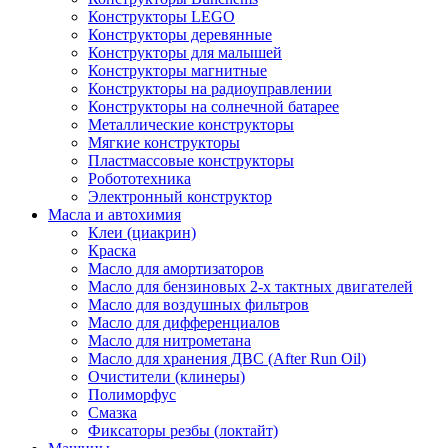
Конструкторы LEGO
Конструкторы деревянные
Конструкторы для малышей
Конструкторы магнитные
Конструкторы на радиоуправлении
Конструкторы на солнечной батарее
Металлические конструкторы
Мягкие конструкторы
Пластмассовые конструкторы
Робототехника
Электронный конструктор
Масла и автохимия
Клеи (циакрин)
Краска
Масло для амортизаторов
Масло для бензиновых 2-х тактных двигателей
Масло для воздушных фильтров
Масло для дифференциалов
Масло для нитрометана
Масло для хранения ДВС (After Run Oil)
Очистители (клинеры)
Полиморфус
Смазка
Фиксаторы резбы (локтайт)