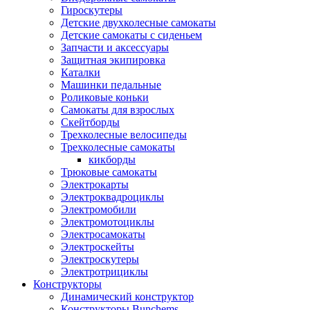
Гироскутеры
Детские двухколесные самокаты
Детские самокаты с сиденьем
Запчасти и аксессуары
Защитная экипировка
Каталки
Машинки педальные
Роликовые коньки
Самокаты для взрослых
Скейтборды
Трехколесные велосипеды
Трехколесные самокаты
кикборды
Трюковые самокаты
Электрокарты
Электроквадроциклы
Электромобили
Электромотоциклы
Электросамокаты
Электроскейты
Электроскутеры
Электротрициклы
Конструкторы
Динамический конструктор
Конструкторы Bunchems