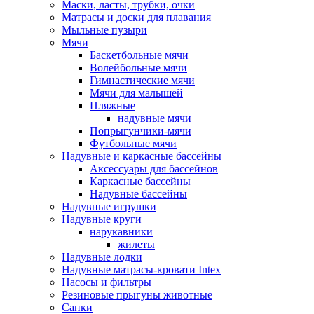
Маски, ласты, трубки, очки
Матрасы и доски для плавания
Мыльные пузыри
Мячи
Баскетбольные мячи
Волейбольные мячи
Гимнастические мячи
Мячи для малышей
Пляжные
надувные мячи
Попрыгунчики-мячи
Футбольные мячи
Надувные и каркасные бассейны
Аксессуары для бассейнов
Каркасные бассейны
Надувные бассейны
Надувные игрушки
Надувные круги
нарукавники
жилеты
Надувные лодки
Надувные матрасы-кровати Intex
Насосы и фильтры
Резиновые прыгуны животные
Санки