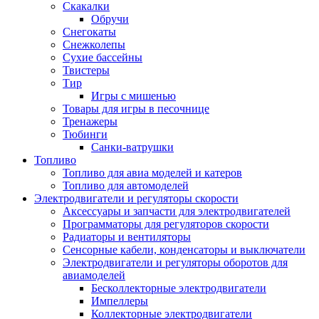
Скакалки
Обручи
Снегокаты
Снежколепы
Сухие бассейны
Твистеры
Тир
Игры с мишенью
Товары для игры в песочнице
Тренажеры
Тюбинги
Санки-ватрушки
Топливо
Топливо для авиа моделей и катеров
Топливо для автомоделей
Электродвигатели и регуляторы скорости
Аксессуары и запчасти для электродвигателей
Программаторы для регуляторов скорости
Радиаторы и вентиляторы
Сенсорные кабели, конденсаторы и выключатели
Электродвигатели и регуляторы оборотов для
авиамоделей
Бесколлекторные электродвигатели
Импеллеры
Коллекторные электродвигатели