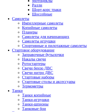
Мотоциклы
Ралли
Шорт-корс траки
Шоссейные
Самолеты
Импеллерные самолеты
Копийные самолеты
Планеры
Самолеты для начинающих
Самолеты игрушки
Спортивные и пилотажные самолеты
Стартовое оборудование
Заправочные бутылочки
Накалы свечи
Ротостартеры
Свечи бензо ДВС
Свечи нитро ДВС
Стартовые наборы
Стартовые столы и аксессуары
Термометры
Танки
Танки копийные
Танки-игрушки
Танки-шпионы
Танковые бои