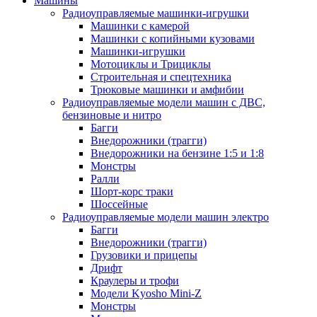
Машины
Радиоуправляемые машинки-игрушки
Машинки с камерой
Машинки с копийными кузовами
Машинки-игрушки
Мотоциклы и Трициклы
Строительная и спецтехника
Трюковые машинки и амфибии
Радиоуправляемые модели машин с ДВС,
бензиновые и нитро
Багги
Внедорожники (трагги)
Внедорожники на бензине 1:5 и 1:8
Монстры
Ралли
Шорт-корс траки
Шоссейные
Радиоуправляемые модели машин электро
Багги
Внедорожники (трагги)
Грузовики и прицепы
Дрифт
Краулеры и трофи
Модели Kyosho Mini-Z
Монстры