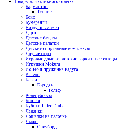
Товары для активного отдыха
Бадминтон
Теннис
Бокс
Бумеранги
Воздушные змеи
Дартс
Детские батуты
Детские палатки
Детские спортивные комплексы
Другие игры
Игровые домики, детские горки и песочницы
Игрушки Mokuru
Йо-Йо и пружинка Радуга
Качели
Кегли
Городки
Гольф
Кольцебросы
Коньки
Кубики Fidget Cube
Ледянки
Лошадки на палочке
Лыжи
Сноуборд