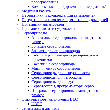
преобразования
Комплект кварцев (приемник и передатчик)
Модули и память
Передатчики и комплекты для авиамоделей
Передатчики и комплекты для авто- и судомоделей
Приемники авиамоделей
Приемники авто- и судомодели
Сервоприводы
Аналоговые сервоприводы стандартного
размера
Большие сервоприводы
Запчасти для сервоприводов
Кабели и разъемы для сервоприводов и
приемников
Качалки на сервоприводы
Мини и микро сервоприводы
Сервоприводы для выпуска шасси
Сервоприводы для гироскопа
Сервоприводы для паруса
Сервотестеры, программаторы серво
Цифровые сервоприводы стандартного
размера
Стабилизаторы напряжения BEC
UBEC
Телеметрия и датчики