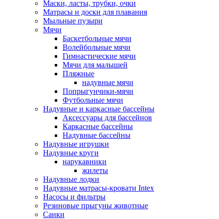
Маски, ласты, трубки, очки
Матрасы и доски для плавания
Мыльные пузыри
Мячи
Баскетбольные мячи
Волейбольные мячи
Гимнастические мячи
Мячи для малышей
Пляжные
надувные мячи
Попрыгунчики-мячи
Футбольные мячи
Надувные и каркасные бассейны
Аксессуары для бассейнов
Каркасные бассейны
Надувные бассейны
Надувные игрушки
Надувные круги
нарукавники
жилеты
Надувные лодки
Надувные матрасы-кровати Intex
Насосы и фильтры
Резиновые прыгуны животные
Санки