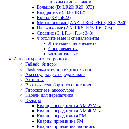
низким саморазрядом
Большие (D; LR20; R20; 373)
Квадратные (3336;3R12)
Крона (9V; 6F22)
Мизинчиковые (AAA; LR03; FR03; R03; 286)
Пальчиковые (AA; LR6; FR6; R6; 316)
Средние (C; LR14; R14; 343)
Фотолитиевые и спецэлементы
Литиевые спецэлементы
Спецэлементы
Фотолитиевые
Аппаратура и электроника
Failsafe, биперы
Flash накопители и карты памяти
Аксессуары для передатчиков
Антенны
Выключатель бортового питания
Гироскопы и аксессуары
Кабели для передатчика
Кварцы
Кварцы передатчика AM 27Mhz
Кварцы передатчика AM 40Mhz
Кварцы передатчика FM
Кварцы приемника FM
Кварцы приемника двойного