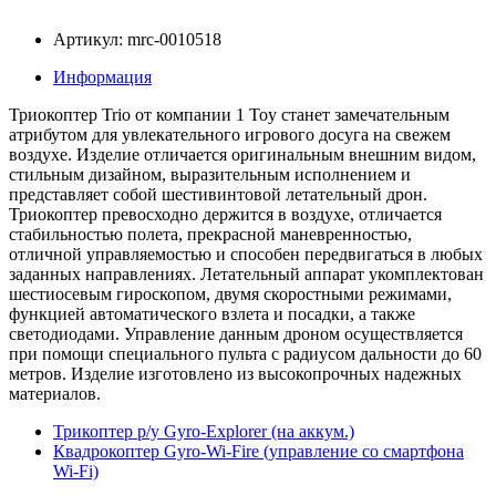
Артикул: mrc-0010518
Информация
Триокоптер Trio от компании 1 Toy станет замечательным
атрибутом для увлекательного игрового досуга на свежем
воздухе. Изделие отличается оригинальным внешним видом,
стильным дизайном, выразительным исполнением и
представляет собой шестивинтовой летательный дрон.
Триокоптер превосходно держится в воздухе, отличается
стабильностью полета, прекрасной маневренностью,
отличной управляемостью и способен передвигаться в любых
заданных направлениях. Летательный аппарат укомплектован
шестиосевым гироскопом, двумя скоростными режимами,
функцией автоматического взлета и посадки, а также
светодиодами. Управление данным дроном осуществляется
при помощи специального пульта с радиусом дальности до 60
метров. Изделие изготовлено из высокопрочных надежных
материалов.
Трикоптер р/у Gyro-Explorer (на аккум.)
Квадрокоптер Gyro-Wi-Fire (управление со смартфона
Wi-Fi)