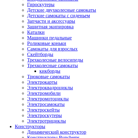
Гироскутеры
Детские двухколесные самокаты
Детские самокаты с сиденьем
Запчасти и аксессуары
Защитная экипировка
Каталки
Машинки педальные
Роликовые коньки
Самокаты для взрослых
Скейтборды
Трехколесные велосипеды
Трехколесные самокаты
кикборды
Трюковые самокаты
Электрокарты
Электроквадроциклы
Электромобили
Электромотоциклы
Электросамокаты
Электроскейты
Электроскутеры
Электротрициклы
Конструкторы
Динамический конструктор
Конструкторы Bunchems