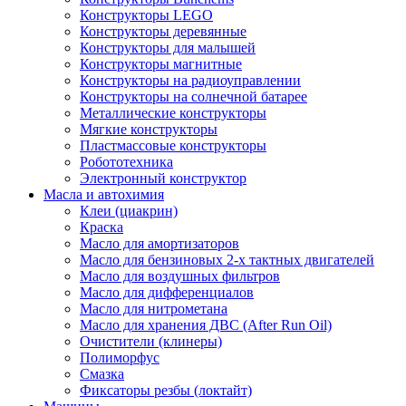
Конструкторы LEGO
Конструкторы деревянные
Конструкторы для малышей
Конструкторы магнитные
Конструкторы на радиоуправлении
Конструкторы на солнечной батарее
Металлические конструкторы
Мягкие конструкторы
Пластмассовые конструкторы
Робототехника
Электронный конструктор
Масла и автохимия
Клеи (циакрин)
Краска
Масло для амортизаторов
Масло для бензиновых 2-х тактных двигателей
Масло для воздушных фильтров
Масло для дифференциалов
Масло для нитрометана
Масло для хранения ДВС (After Run Oil)
Очистители (клинеры)
Полиморфус
Смазка
Фиксаторы резбы (локтайт)