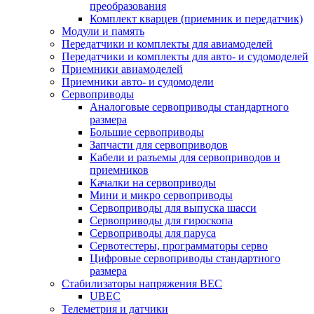
преобразования
Комплект кварцев (приемник и передатчик)
Модули и память
Передатчики и комплекты для авиамоделей
Передатчики и комплекты для авто- и судомоделей
Приемники авиамоделей
Приемники авто- и судомодели
Сервоприводы
Аналоговые сервоприводы стандартного
размера
Большие сервоприводы
Запчасти для сервоприводов
Кабели и разъемы для сервоприводов и
приемников
Качалки на сервоприводы
Мини и микро сервоприводы
Сервоприводы для выпуска шасси
Сервоприводы для гироскопа
Сервоприводы для паруса
Сервотестеры, программаторы серво
Цифровые сервоприводы стандартного
размера
Стабилизаторы напряжения BEC
UBEC
Телеметрия и датчики