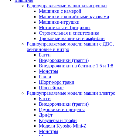
Машины
Радиоуправляемые машинки-игрушки
Машинки с камерой
Машинки с копийными кузовами
Машинки-игрушки
Мотоциклы и Трициклы
Строительная и спецтехника
Трюковые машинки и амфибии
Радиоуправляемые модели машин с ДВС,
бензиновые и нитро
Багги
Внедорожники (трагги)
Внедорожники на бензине 1:5 и 1:8
Монстры
Ралли
Шорт-корс траки
Шоссейные
Радиоуправляемые модели машин электро
Багги
Внедорожники (трагги)
Грузовики и прицепы
Дрифт
Краулеры и трофи
Модели Kyosho Mini-Z
Монстры