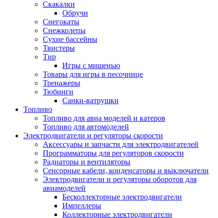
Скакалки
Обручи
Снегокаты
Снежколепы
Сухие бассейны
Твистеры
Тир
Игры с мишенью
Товары для игры в песочнице
Тренажеры
Тюбинги
Санки-ватрушки
Топливо
Топливо для авиа моделей и катеров
Топливо для автомоделей
Электродвигатели и регуляторы скорости
Аксессуары и запчасти для электродвигателей
Программаторы для регуляторов скорости
Радиаторы и вентиляторы
Сенсорные кабели, конденсаторы и выключатели
Электродвигатели и регуляторы оборотов для
авиамоделей
Бесколлекторные электродвигатели
Импеллеры
Коллекторные электродвигатели