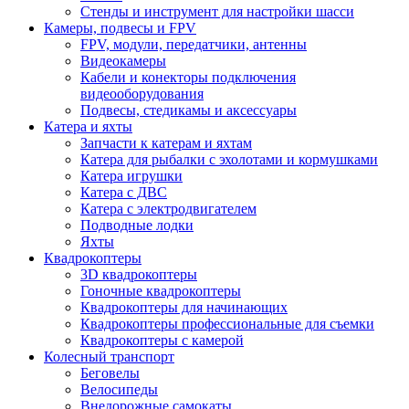
Стенды и инструмент для настройки шасси
Камеры, подвесы и FPV
FPV, модули, передатчики, антенны
Видеокамеры
Кабели и конекторы подключения
видеооборудования
Подвесы, стедикамы и аксессуары
Катера и яхты
Запчасти к катерам и яхтам
Катера для рыбалки с эхолотами и кормушками
Катера игрушки
Катера с ДВС
Катера с электродвигателем
Подводные лодки
Яхты
Квадрокоптеры
3D квадрокоптеры
Гоночные квадрокоптеры
Квадрокоптеры для начинающих
Квадрокоптеры профессиональные для съемки
Квадрокоптеры с камерой
Колесный транспорт
Беговелы
Велосипеды
Внедорожные самокаты