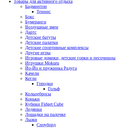
Товары для активного отдыха
Бадминтон
Теннис
Бокс
Бумеранги
Воздушные змеи
Дартс
Детские батуты
Детские палатки
Детские спортивные комплексы
Другие игры
Игровые домики, детские горки и песочницы
Игрушки Mokuru
Йо-Йо и пружинка Радуга
Качели
Кегли
Городки
Гольф
Кольцебросы
Коньки
Кубики Fidget Cube
Ледянки
Лошадки на палочке
Лыжи
Сноуборд