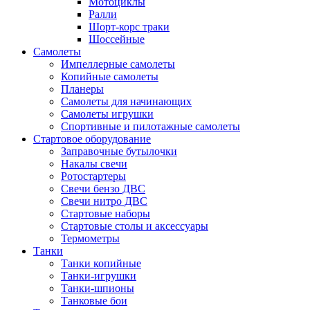
Мотоциклы
Ралли
Шорт-корс траки
Шоссейные
Самолеты
Импеллерные самолеты
Копийные самолеты
Планеры
Самолеты для начинающих
Самолеты игрушки
Спортивные и пилотажные самолеты
Стартовое оборудование
Заправочные бутылочки
Накалы свечи
Ротостартеры
Свечи бензо ДВС
Свечи нитро ДВС
Стартовые наборы
Стартовые столы и аксессуары
Термометры
Танки
Танки копийные
Танки-игрушки
Танки-шпионы
Танковые бои