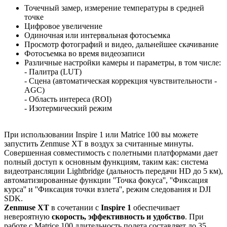
Точечный замер, измерение температуры в средней
точке
Цифровое увеличение
Одиночная или интервальная фотосъемка
Просмотр фотографий и видео, дальнейшее скачивание
Фотосъемка во время видеозаписи
Различные настройки камеры и параметры, в том числе:
- Палитра (LUT)
- Сцена (автоматическая коррекция чувствительности -
AGC)
- Область интереса (ROI)
- Изотермический режим
При использовании Inspire 1 или Matrice 100 вы можете
запустить Zenmuse XT в воздух за считанные минуты.
Совершенная совместимость с полетными платформами дает
полный доступ к основным функциям, таким как: система
видеотрансляции Lightbridge (дальность передачи HD до 5 км),
автоматизированные функции ''Точка фокуса'', ''Фиксация
курса'' и ''Фиксация точки взлета'', режим следования и DJI
SDK.
Zenmuse XT
в сочетании с
Inspire 1
обеспечивает
невероятную
скорость, эффективность и удобство
. При
работе с Matrice 100 длительность полета составляет до 35