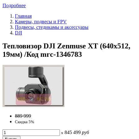
Подробнее
Главная
Камеры, подвесы и FPV
Подвесы, стедикамы и аксессуары
DJI
Тепловизор DJI Zenmuse XT (640x512,
19мм) /Код mrc-1346783
889 999
Скидка 5%
845 499
руб
x