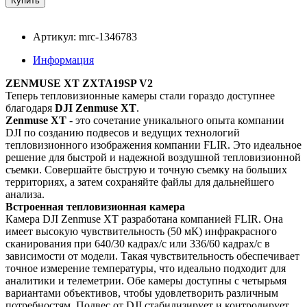
Артикул: mrc-1346783
Информация
ZENMUSE XT ZXTA19SP V2
Теперь тепловизионные камеры стали гораздо доступнее
благодаря
DJI Zenmuse XT
.
Zenmuse XT
- это сочетание уникального опыта компании
DJI по созданию подвесов и ведущих технологий
тепловизионного изображения компании FLIR. Это идеальное
решение для быстрой и надежной воздушной тепловизионной
съемки. Совершайте быструю и точную съемку на больших
территориях, а затем сохраняйте файлы для дальнейшего
анализа.
Встроенная тепловизионная камера
Камера DJI Zenmuse XT разработана компанией FLIR. Она
имеет высокую чувствительность (50 мК) инфракрасного
сканирования при 640/30 кадрах/с или 336/60 кадрах/с в
зависимости от модели. Такая чувствительность обеспечивает
точное измерение температуры, что идеально подходит для
аналитики и телеметрии. Обе камеры доступны с четырьмя
вариантами объективов, чтобы удовлетворить различным
потребностям. Подвес от DJI стабилизирует и контролирует