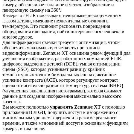
камеру, обеспечивает плавное и четкое изображение и
панорамную съемку на 360°.
Камеры от FLIR показывают невидимые невооруженным
глазом детали, имеющие незначительные отличия в
температуре. Это позволит распознать повреждения
оборудования или здания, найти потерявшегося человека и
многое другое.
Для инфракрасной съемки требуется оптимизация, чтобы
обеспечить максимальную четкость при записи
видеоинформации. Zenmuse XT оснащена рядом функций для
улучшения изображения, разработанных компанией FLIR:
цифровое выделение деталей (DDE), умная оптимизации
сцены (SSO), которая усиливает разницу крайних
температурных точек в бимодальных сценах, активное
усиление контраста (ACE), которое регулирует контраст
сцены относительно разности температур, система IBHEQ
(улучшенная эквализация гистограммы), которая сжимает
данные для создания изображения максимально высокого
качества.
Вы можете полностью
управлять Zenmuse XT
с помощью
приложения
DJI GO
, получить доступ к изображению с
минимальным уровнем задержек и в режиме реального
времени, а также мгновенный доступ к основным функциям
камеры, в том числе: