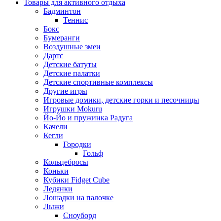
Товары для активного отдыха
Бадминтон
Теннис
Бокс
Бумеранги
Воздушные змеи
Дартс
Детские батуты
Детские палатки
Детские спортивные комплексы
Другие игры
Игровые домики, детские горки и песочницы
Игрушки Mokuru
Йо-Йо и пружинка Радуга
Качели
Кегли
Городки
Гольф
Кольцебросы
Коньки
Кубики Fidget Cube
Ледянки
Лошадки на палочке
Лыжи
Сноуборд