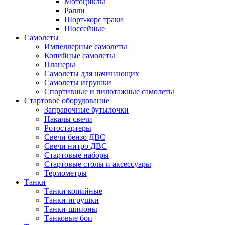
Мотоциклы
Ралли
Шорт-корс траки
Шоссейные
Самолеты
Импеллерные самолеты
Копийные самолеты
Планеры
Самолеты для начинающих
Самолеты игрушки
Спортивные и пилотажные самолеты
Стартовое оборудование
Заправочные бутылочки
Накалы свечи
Ротостартеры
Свечи бензо ДВС
Свечи нитро ДВС
Стартовые наборы
Стартовые столы и аксессуары
Термометры
Танки
Танки копийные
Танки-игрушки
Танки-шпионы
Танковые бои