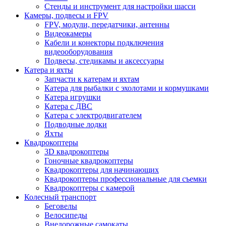
Стенды и инструмент для настройки шасси
Камеры, подвесы и FPV
FPV, модули, передатчики, антенны
Видеокамеры
Кабели и конекторы подключения
видеооборудования
Подвесы, стедикамы и аксессуары
Катера и яхты
Запчасти к катерам и яхтам
Катера для рыбалки с эхолотами и кормушками
Катера игрушки
Катера с ДВС
Катера с электродвигателем
Подводные лодки
Яхты
Квадрокоптеры
3D квадрокоптеры
Гоночные квадрокоптеры
Квадрокоптеры для начинающих
Квадрокоптеры профессиональные для съемки
Квадрокоптеры с камерой
Колесный транспорт
Беговелы
Велосипеды
Внедорожные самокаты