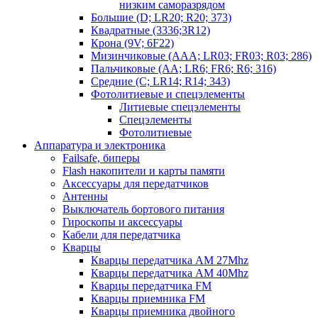
низким саморазрядом
Большие (D; LR20; R20; 373)
Квадратные (3336;3R12)
Крона (9V; 6F22)
Мизинчиковые (AAA; LR03; FR03; R03; 286)
Пальчиковые (AA; LR6; FR6; R6; 316)
Средние (C; LR14; R14; 343)
Фотолитиевые и спецэлементы
Литиевые спецэлементы
Спецэлементы
Фотолитиевые
Аппаратура и электроника
Failsafe, биперы
Flash накопители и карты памяти
Аксессуары для передатчиков
Антенны
Выключатель бортового питания
Гироскопы и аксессуары
Кабели для передатчика
Кварцы
Кварцы передатчика AM 27Mhz
Кварцы передатчика AM 40Mhz
Кварцы передатчика FM
Кварцы приемника FM
Кварцы приемника двойного