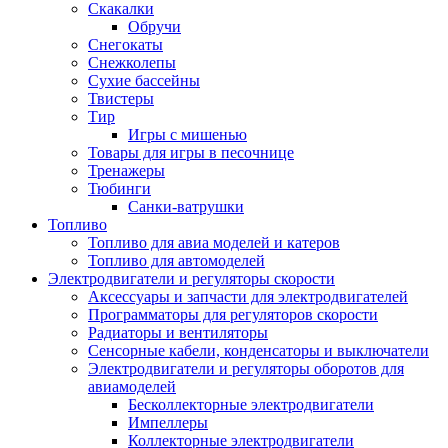
Скакалки
Обручи
Снегокаты
Снежколепы
Сухие бассейны
Твистеры
Тир
Игры с мишенью
Товары для игры в песочнице
Тренажеры
Тюбинги
Санки-ватрушки
Топливо
Топливо для авиа моделей и катеров
Топливо для автомоделей
Электродвигатели и регуляторы скорости
Аксессуары и запчасти для электродвигателей
Программаторы для регуляторов скорости
Радиаторы и вентиляторы
Сенсорные кабели, конденсаторы и выключатели
Электродвигатели и регуляторы оборотов для
авиамоделей
Бесколлекторные электродвигатели
Импеллеры
Коллекторные электродвигатели