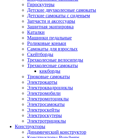
Гироскутеры
Детские двухколесные самокаты
Детские самокаты с сиденьем
Запчасти и аксессуары
Защитная экипировка
Каталки
Машинки педальные
Роликовые коньки
Самокаты для взрослых
Скейтборды
Трехколесные велосипеды
Трехколесные самокаты
кикборды
Трюковые самокаты
Электрокарты
Электроквадроциклы
Электромобили
Электромотоциклы
Электросамокаты
Электроскейты
Электроскутеры
Электротрициклы
Конструкторы
Динамический конструктор
Конструкторы Bunchems