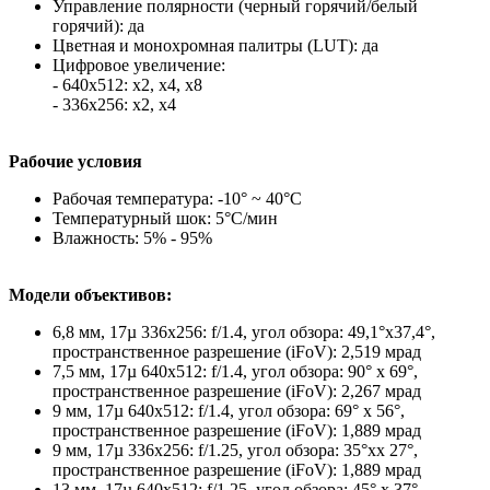
Управление полярности (черный горячий/белый
горячий): да
Цветная и монохромная палитры (LUT): да
Цифровое увеличение:
- 640x512: х2, х4, х8
- 336x256: х2, х4
Рабочие условия
Рабочая температура: -10° ~ 40°C
Температурный шок: 5°C/мин
Влажность: 5% - 95%
Модели объективов:
6,8 мм, 17µ 336x256: f/1.4, угол обзора: 49,1°x37,4°,
пространственное разрешение (iFoV): 2,519 мрад
7,5 мм, 17µ 640x512: f/1.4, угол обзора: 90° x 69°,
пространственное разрешение (iFoV): 2,267 мрад
9 мм, 17µ 640x512: f/1.4, угол обзора: 69° x 56°,
пространственное разрешение (iFoV): 1,889 мрад
9 мм, 17µ 336x256: f/1.25, угол обзора: 35°xx 27°,
пространственное разрешение (iFoV): 1,889 мрад
13 мм, 17µ 640x512: f/1.25, угол обзора: 45° x 37°,