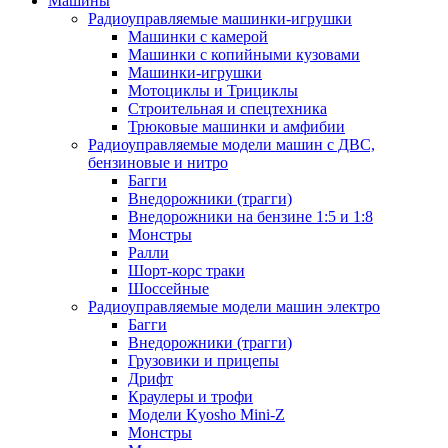
Машины
Радиоуправляемые машинки-игрушки
Машинки с камерой
Машинки с копийными кузовами
Машинки-игрушки
Мотоциклы и Трициклы
Строительная и спецтехника
Трюковые машинки и амфибии
Радиоуправляемые модели машин с ДВС,
бензиновые и нитро
Багги
Внедорожники (трагги)
Внедорожники на бензине 1:5 и 1:8
Монстры
Ралли
Шорт-корс траки
Шоссейные
Радиоуправляемые модели машин электро
Багги
Внедорожники (трагги)
Грузовики и прицепы
Дрифт
Краулеры и трофи
Модели Kyosho Mini-Z
Монстры