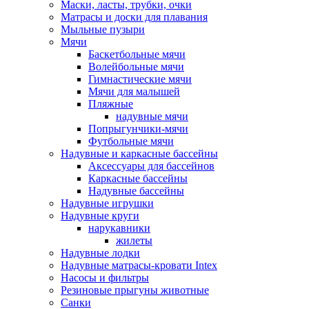
Маски, ласты, трубки, очки
Матрасы и доски для плавания
Мыльные пузыри
Мячи
Баскетбольные мячи
Волейбольные мячи
Гимнастические мячи
Мячи для малышей
Пляжные
надувные мячи
Попрыгунчики-мячи
Футбольные мячи
Надувные и каркасные бассейны
Аксессуары для бассейнов
Каркасные бассейны
Надувные бассейны
Надувные игрушки
Надувные круги
нарукавники
жилеты
Надувные лодки
Надувные матрасы-кровати Intex
Насосы и фильтры
Резиновые прыгуны животные
Санки