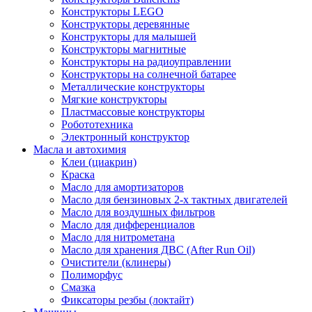
Конструкторы LEGO
Конструкторы деревянные
Конструкторы для малышей
Конструкторы магнитные
Конструкторы на радиоуправлении
Конструкторы на солнечной батарее
Металлические конструкторы
Мягкие конструкторы
Пластмассовые конструкторы
Робототехника
Электронный конструктор
Масла и автохимия
Клеи (циакрин)
Краска
Масло для амортизаторов
Масло для бензиновых 2-х тактных двигателей
Масло для воздушных фильтров
Масло для дифференциалов
Масло для нитрометана
Масло для хранения ДВС (After Run Oil)
Очистители (клинеры)
Полиморфус
Смазка
Фиксаторы резбы (локтайт)