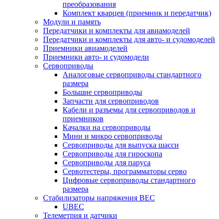
преобразования
Комплект кварцев (приемник и передатчик)
Модули и память
Передатчики и комплекты для авиамоделей
Передатчики и комплекты для авто- и судомоделей
Приемники авиамоделей
Приемники авто- и судомодели
Сервоприводы
Аналоговые сервоприводы стандартного
размера
Большие сервоприводы
Запчасти для сервоприводов
Кабели и разъемы для сервоприводов и
приемников
Качалки на сервоприводы
Мини и микро сервоприводы
Сервоприводы для выпуска шасси
Сервоприводы для гироскопа
Сервоприводы для паруса
Сервотестеры, программаторы серво
Цифровые сервоприводы стандартного
размера
Стабилизаторы напряжения BEC
UBEC
Телеметрия и датчики