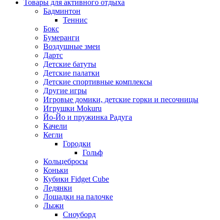
Товары для активного отдыха
Бадминтон
Теннис
Бокс
Бумеранги
Воздушные змеи
Дартс
Детские батуты
Детские палатки
Детские спортивные комплексы
Другие игры
Игровые домики, детские горки и песочницы
Игрушки Mokuru
Йо-Йо и пружинка Радуга
Качели
Кегли
Городки
Гольф
Кольцебросы
Коньки
Кубики Fidget Cube
Ледянки
Лошадки на палочке
Лыжи
Сноуборд