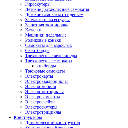
Гироскутеры
Детские двухколесные самокаты
Детские самокаты с сиденьем
Запчасти и аксессуары
Защитная экипировка
Каталки
Машинки педальные
Роликовые коньки
Самокаты для взрослых
Скейтборды
Трехколесные велосипеды
Трехколесные самокаты
кикборды
Трюковые самокаты
Электрокарты
Электроквадроциклы
Электромобили
Электромотоциклы
Электросамокаты
Электроскейты
Электроскутеры
Электротрициклы
Конструкторы
Динамический конструктор
Конструкторы Bunchems