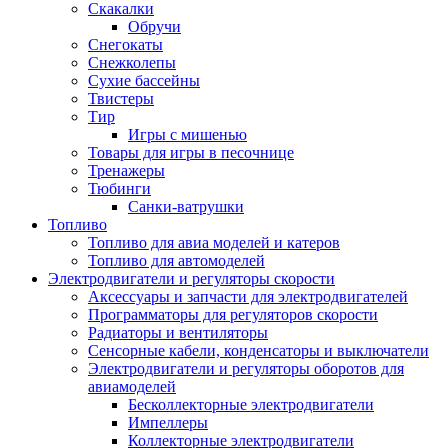
Скакалки
Обручи
Снегокаты
Снежколепы
Сухие бассейны
Твистеры
Тир
Игры с мишенью
Товары для игры в песочнице
Тренажеры
Тюбинги
Санки-ватрушки
Топливо
Топливо для авиа моделей и катеров
Топливо для автомоделей
Электродвигатели и регуляторы скорости
Аксессуары и запчасти для электродвигателей
Программаторы для регуляторов скорости
Радиаторы и вентиляторы
Сенсорные кабели, конденсаторы и выключатели
Электродвигатели и регуляторы оборотов для
авиамоделей
Бесколлекторные электродвигатели
Импеллеры
Коллекторные электродвигатели