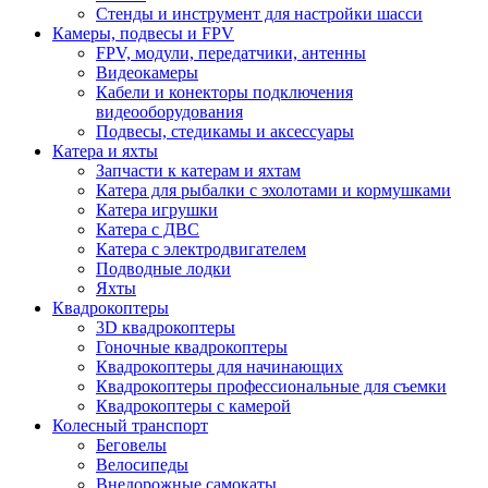
Стенды и инструмент для настройки шасси
Камеры, подвесы и FPV
FPV, модули, передатчики, антенны
Видеокамеры
Кабели и конекторы подключения
видеооборудования
Подвесы, стедикамы и аксессуары
Катера и яхты
Запчасти к катерам и яхтам
Катера для рыбалки с эхолотами и кормушками
Катера игрушки
Катера с ДВС
Катера с электродвигателем
Подводные лодки
Яхты
Квадрокоптеры
3D квадрокоптеры
Гоночные квадрокоптеры
Квадрокоптеры для начинающих
Квадрокоптеры профессиональные для съемки
Квадрокоптеры с камерой
Колесный транспорт
Беговелы
Велосипеды
Внедорожные самокаты