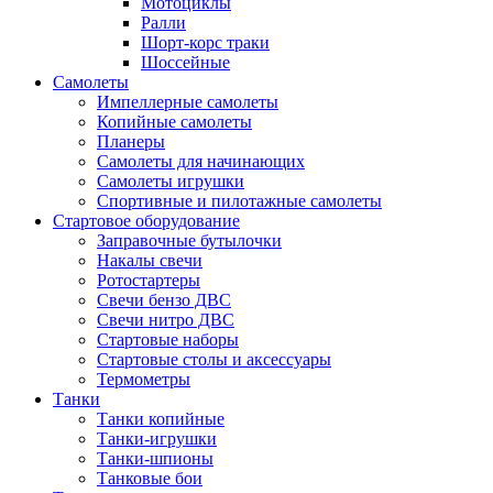
Мотоциклы
Ралли
Шорт-корс траки
Шоссейные
Самолеты
Импеллерные самолеты
Копийные самолеты
Планеры
Самолеты для начинающих
Самолеты игрушки
Спортивные и пилотажные самолеты
Стартовое оборудование
Заправочные бутылочки
Накалы свечи
Ротостартеры
Свечи бензо ДВС
Свечи нитро ДВС
Стартовые наборы
Стартовые столы и аксессуары
Термометры
Танки
Танки копийные
Танки-игрушки
Танки-шпионы
Танковые бои