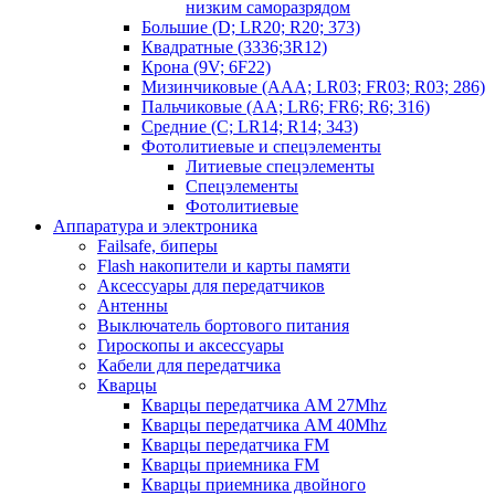
низким саморазрядом
Большие (D; LR20; R20; 373)
Квадратные (3336;3R12)
Крона (9V; 6F22)
Мизинчиковые (AAA; LR03; FR03; R03; 286)
Пальчиковые (AA; LR6; FR6; R6; 316)
Средние (C; LR14; R14; 343)
Фотолитиевые и спецэлементы
Литиевые спецэлементы
Спецэлементы
Фотолитиевые
Аппаратура и электроника
Failsafe, биперы
Flash накопители и карты памяти
Аксессуары для передатчиков
Антенны
Выключатель бортового питания
Гироскопы и аксессуары
Кабели для передатчика
Кварцы
Кварцы передатчика AM 27Mhz
Кварцы передатчика AM 40Mhz
Кварцы передатчика FM
Кварцы приемника FM
Кварцы приемника двойного