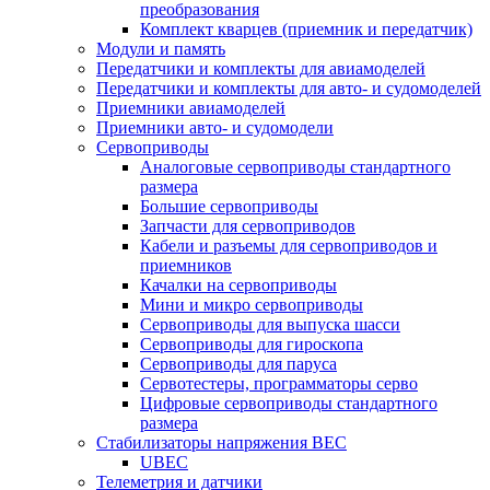
преобразования
Комплект кварцев (приемник и передатчик)
Модули и память
Передатчики и комплекты для авиамоделей
Передатчики и комплекты для авто- и судомоделей
Приемники авиамоделей
Приемники авто- и судомодели
Сервоприводы
Аналоговые сервоприводы стандартного
размера
Большие сервоприводы
Запчасти для сервоприводов
Кабели и разъемы для сервоприводов и
приемников
Качалки на сервоприводы
Мини и микро сервоприводы
Сервоприводы для выпуска шасси
Сервоприводы для гироскопа
Сервоприводы для паруса
Сервотестеры, программаторы серво
Цифровые сервоприводы стандартного
размера
Стабилизаторы напряжения BEC
UBEC
Телеметрия и датчики