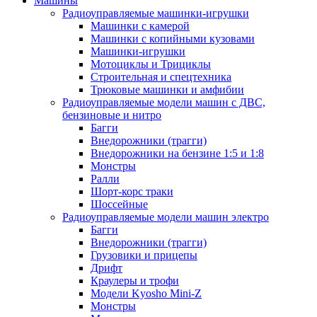
Машины
Радиоуправляемые машинки-игрушки
Машинки с камерой
Машинки с копийными кузовами
Машинки-игрушки
Мотоциклы и Трициклы
Строительная и спецтехника
Трюковые машинки и амфибии
Радиоуправляемые модели машин с ДВС,
бензиновые и нитро
Багги
Внедорожники (трагги)
Внедорожники на бензине 1:5 и 1:8
Монстры
Ралли
Шорт-корс траки
Шоссейные
Радиоуправляемые модели машин электро
Багги
Внедорожники (трагги)
Грузовики и прицепы
Дрифт
Краулеры и трофи
Модели Kyosho Mini-Z
Монстры