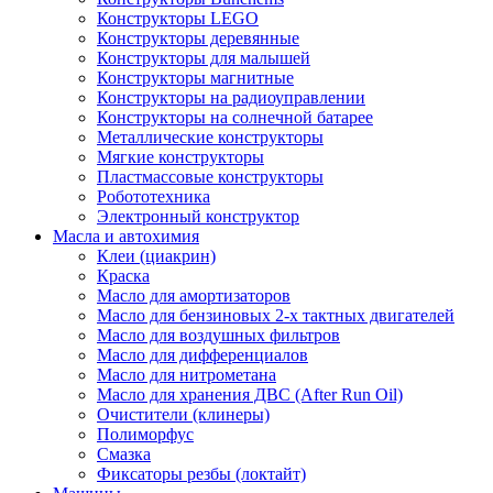
Конструкторы LEGO
Конструкторы деревянные
Конструкторы для малышей
Конструкторы магнитные
Конструкторы на радиоуправлении
Конструкторы на солнечной батарее
Металлические конструкторы
Мягкие конструкторы
Пластмассовые конструкторы
Робототехника
Электронный конструктор
Масла и автохимия
Клеи (циакрин)
Краска
Масло для амортизаторов
Масло для бензиновых 2-х тактных двигателей
Масло для воздушных фильтров
Масло для дифференциалов
Масло для нитрометана
Масло для хранения ДВС (After Run Oil)
Очистители (клинеры)
Полиморфус
Смазка
Фиксаторы резбы (локтайт)