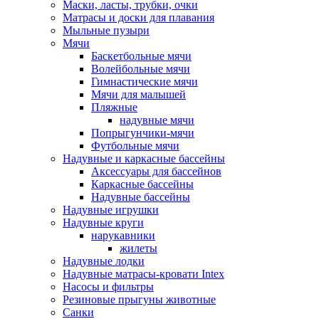
Маски, ласты, трубки, очки
Матрасы и доски для плавания
Мыльные пузыри
Мячи
Баскетбольные мячи
Волейбольные мячи
Гимнастические мячи
Мячи для малышей
Пляжные
надувные мячи
Попрыгунчики-мячи
Футбольные мячи
Надувные и каркасные бассейны
Аксессуары для бассейнов
Каркасные бассейны
Надувные бассейны
Надувные игрушки
Надувные круги
нарукавники
жилеты
Надувные лодки
Надувные матрасы-кровати Intex
Насосы и фильтры
Резиновые прыгуны животные
Санки