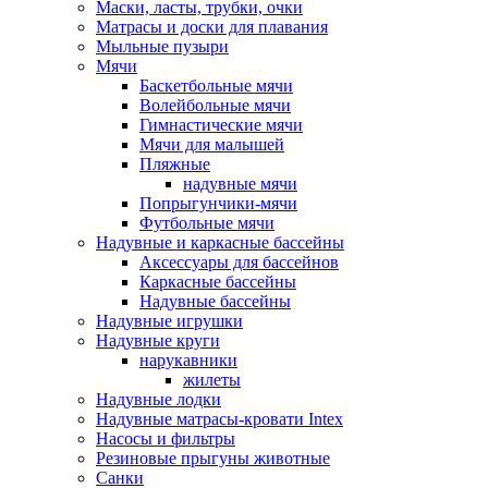
Маски, ласты, трубки, очки
Матрасы и доски для плавания
Мыльные пузыри
Мячи
Баскетбольные мячи
Волейбольные мячи
Гимнастические мячи
Мячи для малышей
Пляжные
надувные мячи
Попрыгунчики-мячи
Футбольные мячи
Надувные и каркасные бассейны
Аксессуары для бассейнов
Каркасные бассейны
Надувные бассейны
Надувные игрушки
Надувные круги
нарукавники
жилеты
Надувные лодки
Надувные матрасы-кровати Intex
Насосы и фильтры
Резиновые прыгуны животные
Санки