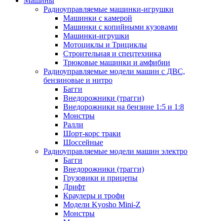
Машины
Радиоуправляемые машинки-игрушки
Машинки с камерой
Машинки с копийными кузовами
Машинки-игрушки
Мотоциклы и Трициклы
Строительная и спецтехника
Трюковые машинки и амфибии
Радиоуправляемые модели машин с ДВС,
бензиновые и нитро
Багги
Внедорожники (трагги)
Внедорожники на бензине 1:5 и 1:8
Монстры
Ралли
Шорт-корс траки
Шоссейные
Радиоуправляемые модели машин электро
Багги
Внедорожники (трагги)
Грузовики и прицепы
Дрифт
Краулеры и трофи
Модели Kyosho Mini-Z
Монстры