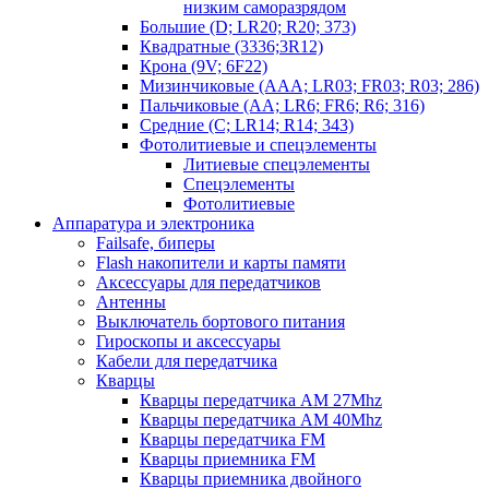
низким саморазрядом
Большие (D; LR20; R20; 373)
Квадратные (3336;3R12)
Крона (9V; 6F22)
Мизинчиковые (AAA; LR03; FR03; R03; 286)
Пальчиковые (AA; LR6; FR6; R6; 316)
Средние (C; LR14; R14; 343)
Фотолитиевые и спецэлементы
Литиевые спецэлементы
Спецэлементы
Фотолитиевые
Аппаратура и электроника
Failsafe, биперы
Flash накопители и карты памяти
Аксессуары для передатчиков
Антенны
Выключатель бортового питания
Гироскопы и аксессуары
Кабели для передатчика
Кварцы
Кварцы передатчика AM 27Mhz
Кварцы передатчика AM 40Mhz
Кварцы передатчика FM
Кварцы приемника FM
Кварцы приемника двойного