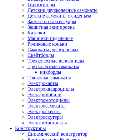
Гироскутеры
Детские двухколесные самокаты
Детские самокаты с сиденьем
Запчасти и аксессуары
Защитная экипировка
Каталки
Машинки педальные
Роликовые коньки
Самокаты для взрослых
Скейтборды
Трехколесные велосипеды
Трехколесные самокаты
кикборды
Трюковые самокаты
Электрокарты
Электроквадроциклы
Электромобили
Электромотоциклы
Электросамокаты
Электроскейты
Электроскутеры
Электротрициклы
Конструкторы
Динамический конструктор
Конструкторы Bunchems