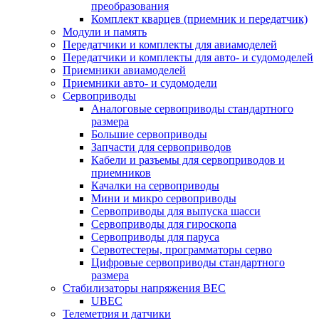
преобразования
Комплект кварцев (приемник и передатчик)
Модули и память
Передатчики и комплекты для авиамоделей
Передатчики и комплекты для авто- и судомоделей
Приемники авиамоделей
Приемники авто- и судомодели
Сервоприводы
Аналоговые сервоприводы стандартного
размера
Большие сервоприводы
Запчасти для сервоприводов
Кабели и разъемы для сервоприводов и
приемников
Качалки на сервоприводы
Мини и микро сервоприводы
Сервоприводы для выпуска шасси
Сервоприводы для гироскопа
Сервоприводы для паруса
Сервотестеры, программаторы серво
Цифровые сервоприводы стандартного
размера
Стабилизаторы напряжения BEC
UBEC
Телеметрия и датчики