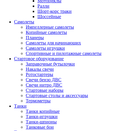
Мотоциклы
Ралли
Шорт-корс траки
Шоссейные
Самолеты
Импеллерные самолеты
Копийные самолеты
Планеры
Самолеты для начинающих
Самолеты игрушки
Спортивные и пилотажные самолеты
Стартовое оборудование
Заправочные бутылочки
Накалы свечи
Ротостартеры
Свечи бензо ДВС
Свечи нитро ДВС
Стартовые наборы
Стартовые столы и аксессуары
Термометры
Танки
Танки копийные
Танки-игрушки
Танки-шпионы
Танковые бои