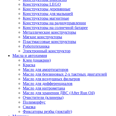
Конструкторы LEGO
Конструкторы деревянные
Конструкторы для малышей
Конструкторы магнитные
Конструкторы на радиоуправлении
Конструкторы на солнечной батарее
Металлические конструкторы
Мягкие конструкторы
Пластмассовые конструкторы
Робототехника
Электронный конструктор
Масла и автохимия
Клеи (циакрин)
Краска
Масло для амортизаторов
Масло для бензиновых 2-х тактных двигателей
Масло для воздушных фильтров
Масло для дифференциалов
Масло для нитрометана
Масло для хранения ДВС (After Run Oil)
Очистители (клинеры)
Полиморфус
Смазка
Фиксаторы резбы (локтайт)