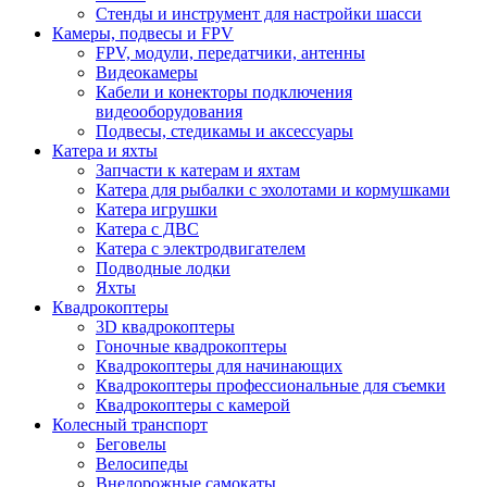
Стенды и инструмент для настройки шасси
Камеры, подвесы и FPV
FPV, модули, передатчики, антенны
Видеокамеры
Кабели и конекторы подключения
видеооборудования
Подвесы, стедикамы и аксессуары
Катера и яхты
Запчасти к катерам и яхтам
Катера для рыбалки с эхолотами и кормушками
Катера игрушки
Катера с ДВС
Катера с электродвигателем
Подводные лодки
Яхты
Квадрокоптеры
3D квадрокоптеры
Гоночные квадрокоптеры
Квадрокоптеры для начинающих
Квадрокоптеры профессиональные для съемки
Квадрокоптеры с камерой
Колесный транспорт
Беговелы
Велосипеды
Внедорожные самокаты