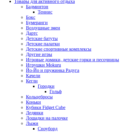
Товары для активного отдыха
Бадминтон
Теннис
Бокс
Бумеранги
Воздушные змеи
Дартс
Детские батуты
Детские палатки
Детские спортивные комплексы
Другие игры
Игровые домики, детские горки и песочницы
Игрушки Mokuru
Йо-Йо и пружинка Радуга
Качели
Кегли
Городки
Гольф
Кольцебросы
Коньки
Кубики Fidget Cube
Ледянки
Лошадки на палочке
Лыжи
Сноуборд