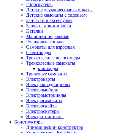
Гироскутеры
Детские двухколесные самокаты
Детские самокаты с сиденьем
Запчасти и аксессуары
Защитная экипировка
Каталки
Машинки педальные
Роликовые коньки
Самокаты для взрослых
Скейтборды
Трехколесные велосипеды
Трехколесные самокаты
кикборды
Трюковые самокаты
Электрокарты
Электроквадроциклы
Электромобили
Электромотоциклы
Электросамокаты
Электроскейты
Электроскутеры
Электротрициклы
Конструкторы
Динамический конструктор
Конструкторы Bunchems