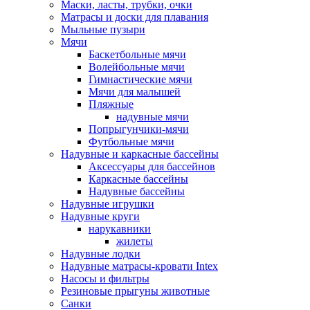
Маски, ласты, трубки, очки
Матрасы и доски для плавания
Мыльные пузыри
Мячи
Баскетбольные мячи
Волейбольные мячи
Гимнастические мячи
Мячи для малышей
Пляжные
надувные мячи
Попрыгунчики-мячи
Футбольные мячи
Надувные и каркасные бассейны
Аксессуары для бассейнов
Каркасные бассейны
Надувные бассейны
Надувные игрушки
Надувные круги
нарукавники
жилеты
Надувные лодки
Надувные матрасы-кровати Intex
Насосы и фильтры
Резиновые прыгуны животные
Санки