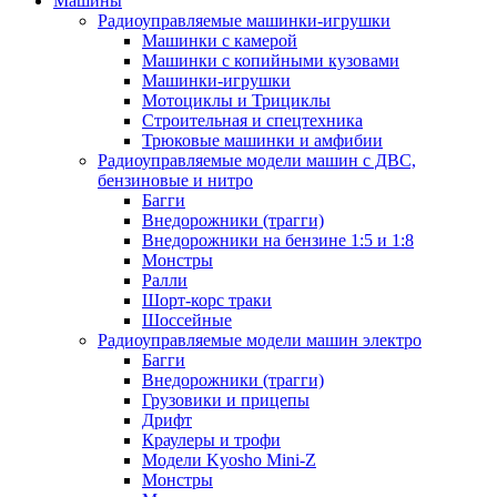
Машины
Радиоуправляемые машинки-игрушки
Машинки с камерой
Машинки с копийными кузовами
Машинки-игрушки
Мотоциклы и Трициклы
Строительная и спецтехника
Трюковые машинки и амфибии
Радиоуправляемые модели машин с ДВС,
бензиновые и нитро
Багги
Внедорожники (трагги)
Внедорожники на бензине 1:5 и 1:8
Монстры
Ралли
Шорт-корс траки
Шоссейные
Радиоуправляемые модели машин электро
Багги
Внедорожники (трагги)
Грузовики и прицепы
Дрифт
Краулеры и трофи
Модели Kyosho Mini-Z
Монстры