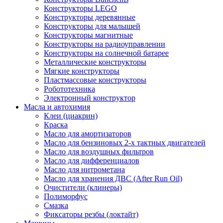
Конструкторы LEGO
Конструкторы деревянные
Конструкторы для малышей
Конструкторы магнитные
Конструкторы на радиоуправлении
Конструкторы на солнечной батарее
Металлические конструкторы
Мягкие конструкторы
Пластмассовые конструкторы
Робототехника
Электронный конструктор
Масла и автохимия
Клеи (циакрин)
Краска
Масло для амортизаторов
Масло для бензиновых 2-х тактных двигателей
Масло для воздушных фильтров
Масло для дифференциалов
Масло для нитрометана
Масло для хранения ДВС (After Run Oil)
Очистители (клинеры)
Полиморфус
Смазка
Фиксаторы резбы (локтайт)