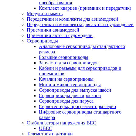
преобразования
Комплект кварцев (приемник и передатчик)
Модули и память
Передатчики и комплекты для авиамоделей
Передатчики и комплекты для авто- и судомоделей
Приемники авиамоделей
Приемники авто- и судомодели
Сервоприводы
Аналоговые сервоприводы стандартного
размера
Большие сервоприводы
Запчасти для сервоприводов
Кабели и разъемы для сервоприводов и
приемников
Качалки на сервоприводы
Мини и микро сервоприводы
Сервоприводы для выпуска шасси
Сервоприводы для гироскопа
Сервоприводы для паруса
Сервотестеры, программаторы серво
Цифровые сервоприводы стандартного
размера
Стабилизаторы напряжения BEC
UBEC
Телеметрия и датчики