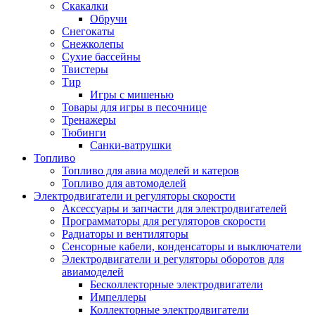
Скакалки
Обручи
Снегокаты
Снежколепы
Сухие бассейны
Твистеры
Тир
Игры с мишенью
Товары для игры в песочнице
Тренажеры
Тюбинги
Санки-ватрушки
Топливо
Топливо для авиа моделей и катеров
Топливо для автомоделей
Электродвигатели и регуляторы скорости
Аксессуары и запчасти для электродвигателей
Программаторы для регуляторов скорости
Радиаторы и вентиляторы
Сенсорные кабели, конденсаторы и выключатели
Электродвигатели и регуляторы оборотов для
авиамоделей
Бесколлекторные электродвигатели
Импеллеры
Коллекторные электродвигатели