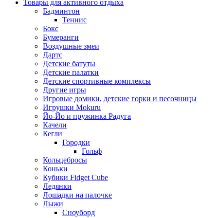
Товары для активного отдыха
Бадминтон
Теннис
Бокс
Бумеранги
Воздушные змеи
Дартс
Детские батуты
Детские палатки
Детские спортивные комплексы
Другие игры
Игровые домики, детские горки и песочницы
Игрушки Mokuru
Йо-Йо и пружинка Радуга
Качели
Кегли
Городки
Гольф
Кольцебросы
Коньки
Кубики Fidget Cube
Ледянки
Лошадки на палочке
Лыжи
Сноуборд