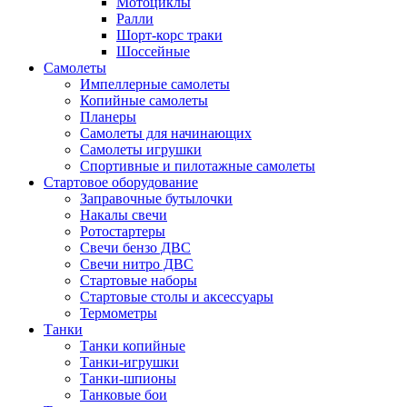
Мотоциклы
Ралли
Шорт-корс траки
Шоссейные
Самолеты
Импеллерные самолеты
Копийные самолеты
Планеры
Самолеты для начинающих
Самолеты игрушки
Спортивные и пилотажные самолеты
Стартовое оборудование
Заправочные бутылочки
Накалы свечи
Ротостартеры
Свечи бензо ДВС
Свечи нитро ДВС
Стартовые наборы
Стартовые столы и аксессуары
Термометры
Танки
Танки копийные
Танки-игрушки
Танки-шпионы
Танковые бои