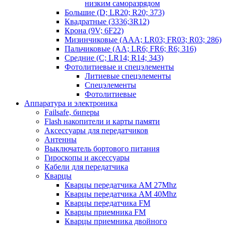
низким саморазрядом
Большие (D; LR20; R20; 373)
Квадратные (3336;3R12)
Крона (9V; 6F22)
Мизинчиковые (AAA; LR03; FR03; R03; 286)
Пальчиковые (AA; LR6; FR6; R6; 316)
Средние (C; LR14; R14; 343)
Фотолитиевые и спецэлементы
Литиевые спецэлементы
Спецэлементы
Фотолитиевые
Аппаратура и электроника
Failsafe, биперы
Flash накопители и карты памяти
Аксессуары для передатчиков
Антенны
Выключатель бортового питания
Гироскопы и аксессуары
Кабели для передатчика
Кварцы
Кварцы передатчика AM 27Mhz
Кварцы передатчика AM 40Mhz
Кварцы передатчика FM
Кварцы приемника FM
Кварцы приемника двойного