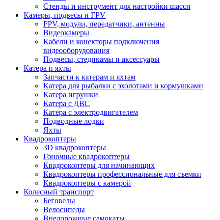
Стенды и инструмент для настройки шасси
Камеры, подвесы и FPV
FPV, модули, передатчики, антенны
Видеокамеры
Кабели и конекторы подключения
видеооборудования
Подвесы, стедикамы и аксессуары
Катера и яхты
Запчасти к катерам и яхтам
Катера для рыбалки с эхолотами и кормушками
Катера игрушки
Катера с ДВС
Катера с электродвигателем
Подводные лодки
Яхты
Квадрокоптеры
3D квадрокоптеры
Гоночные квадрокоптеры
Квадрокоптеры для начинающих
Квадрокоптеры профессиональные для съемки
Квадрокоптеры с камерой
Колесный транспорт
Беговелы
Велосипеды
Внедорожные самокаты