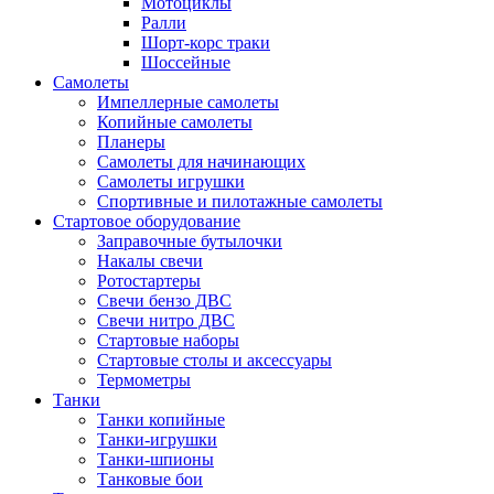
Мотоциклы
Ралли
Шорт-корс траки
Шоссейные
Самолеты
Импеллерные самолеты
Копийные самолеты
Планеры
Самолеты для начинающих
Самолеты игрушки
Спортивные и пилотажные самолеты
Стартовое оборудование
Заправочные бутылочки
Накалы свечи
Ротостартеры
Свечи бензо ДВС
Свечи нитро ДВС
Стартовые наборы
Стартовые столы и аксессуары
Термометры
Танки
Танки копийные
Танки-игрушки
Танки-шпионы
Танковые бои