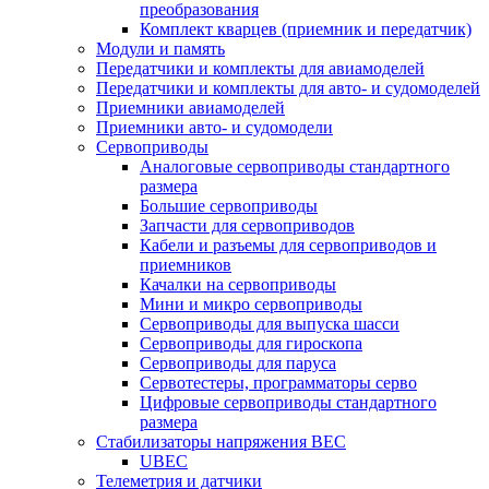
преобразования
Комплект кварцев (приемник и передатчик)
Модули и память
Передатчики и комплекты для авиамоделей
Передатчики и комплекты для авто- и судомоделей
Приемники авиамоделей
Приемники авто- и судомодели
Сервоприводы
Аналоговые сервоприводы стандартного
размера
Большие сервоприводы
Запчасти для сервоприводов
Кабели и разъемы для сервоприводов и
приемников
Качалки на сервоприводы
Мини и микро сервоприводы
Сервоприводы для выпуска шасси
Сервоприводы для гироскопа
Сервоприводы для паруса
Сервотестеры, программаторы серво
Цифровые сервоприводы стандартного
размера
Стабилизаторы напряжения BEC
UBEC
Телеметрия и датчики