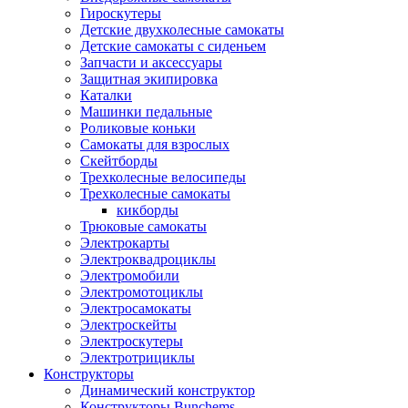
Гироскутеры
Детские двухколесные самокаты
Детские самокаты с сиденьем
Запчасти и аксессуары
Защитная экипировка
Каталки
Машинки педальные
Роликовые коньки
Самокаты для взрослых
Скейтборды
Трехколесные велосипеды
Трехколесные самокаты
кикборды
Трюковые самокаты
Электрокарты
Электроквадроциклы
Электромобили
Электромотоциклы
Электросамокаты
Электроскейты
Электроскутеры
Электротрициклы
Конструкторы
Динамический конструктор
Конструкторы Bunchems