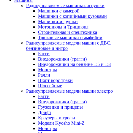
Машины
Радиоуправляемые машинки-игрушки
Машинки с камерой
Машинки с копийными кузовами
Машинки-игрушки
Мотоциклы и Трициклы
Строительная и спецтехника
Трюковые машинки и амфибии
Радиоуправляемые модели машин с ДВС,
бензиновые и нитро
Багги
Внедорожники (трагги)
Внедорожники на бензине 1:5 и 1:8
Монстры
Ралли
Шорт-корс траки
Шоссейные
Радиоуправляемые модели машин электро
Багги
Внедорожники (трагги)
Грузовики и прицепы
Дрифт
Краулеры и трофи
Модели Kyosho Mini-Z
Монстры