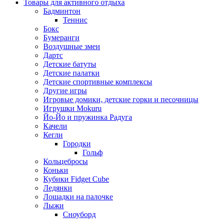
Товары для активного отдыха
Бадминтон
Теннис
Бокс
Бумеранги
Воздушные змеи
Дартс
Детские батуты
Детские палатки
Детские спортивные комплексы
Другие игры
Игровые домики, детские горки и песочницы
Игрушки Mokuru
Йо-Йо и пружинка Радуга
Качели
Кегли
Городки
Гольф
Кольцебросы
Коньки
Кубики Fidget Cube
Ледянки
Лошадки на палочке
Лыжи
Сноуборд