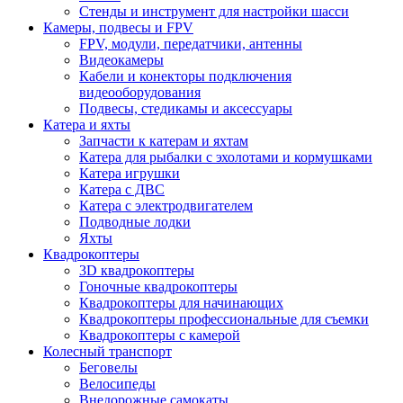
Стенды и инструмент для настройки шасси
Камеры, подвесы и FPV
FPV, модули, передатчики, антенны
Видеокамеры
Кабели и конекторы подключения
видеооборудования
Подвесы, стедикамы и аксессуары
Катера и яхты
Запчасти к катерам и яхтам
Катера для рыбалки с эхолотами и кормушками
Катера игрушки
Катера с ДВС
Катера с электродвигателем
Подводные лодки
Яхты
Квадрокоптеры
3D квадрокоптеры
Гоночные квадрокоптеры
Квадрокоптеры для начинающих
Квадрокоптеры профессиональные для съемки
Квадрокоптеры с камерой
Колесный транспорт
Беговелы
Велосипеды
Внедорожные самокаты