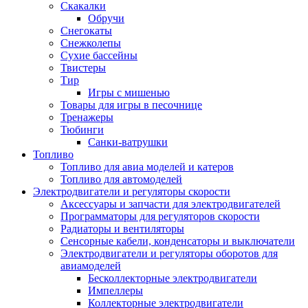
Скакалки
Обручи
Снегокаты
Снежколепы
Сухие бассейны
Твистеры
Тир
Игры с мишенью
Товары для игры в песочнице
Тренажеры
Тюбинги
Санки-ватрушки
Топливо
Топливо для авиа моделей и катеров
Топливо для автомоделей
Электродвигатели и регуляторы скорости
Аксессуары и запчасти для электродвигателей
Программаторы для регуляторов скорости
Радиаторы и вентиляторы
Сенсорные кабели, конденсаторы и выключатели
Электродвигатели и регуляторы оборотов для
авиамоделей
Бесколлекторные электродвигатели
Импеллеры
Коллекторные электродвигатели