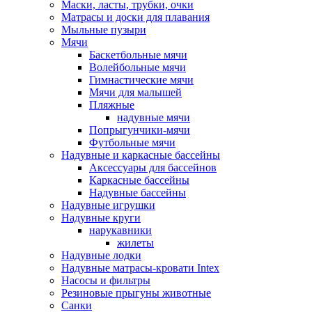
Маски, ласты, трубки, очки
Матрасы и доски для плавания
Мыльные пузыри
Мячи
Баскетбольные мячи
Волейбольные мячи
Гимнастические мячи
Мячи для малышей
Пляжные
надувные мячи
Попрыгунчики-мячи
Футбольные мячи
Надувные и каркасные бассейны
Аксессуары для бассейнов
Каркасные бассейны
Надувные бассейны
Надувные игрушки
Надувные круги
нарукавники
жилеты
Надувные лодки
Надувные матрасы-кровати Intex
Насосы и фильтры
Резиновые прыгуны животные
Санки