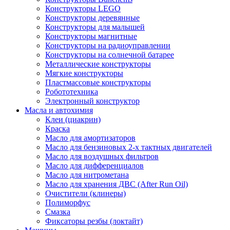
Конструкторы LEGO
Конструкторы деревянные
Конструкторы для малышей
Конструкторы магнитные
Конструкторы на радиоуправлении
Конструкторы на солнечной батарее
Металлические конструкторы
Мягкие конструкторы
Пластмассовые конструкторы
Робототехника
Электронный конструктор
Масла и автохимия
Клеи (циакрин)
Краска
Масло для амортизаторов
Масло для бензиновых 2-х тактных двигателей
Масло для воздушных фильтров
Масло для дифференциалов
Масло для нитрометана
Масло для хранения ДВС (After Run Oil)
Очистители (клинеры)
Полиморфус
Смазка
Фиксаторы резбы (локтайт)