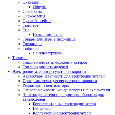
Скакалки
Обручи
Снегокаты
Снежколепы
Сухие бассейны
Твистеры
Тир
Игры с мишенью
Товары для игры в песочнице
Тренажеры
Тюбинги
Санки-ватрушки
Топливо
Топливо для авиа моделей и катеров
Топливо для автомоделей
Электродвигатели и регуляторы скорости
Аксессуары и запчасти для электродвигателей
Программаторы для регуляторов скорости
Радиаторы и вентиляторы
Сенсорные кабели, конденсаторы и выключатели
Электродвигатели и регуляторы оборотов для
авиамоделей
Бесколлекторные электродвигатели
Импеллеры
Коллекторные электродвигатели