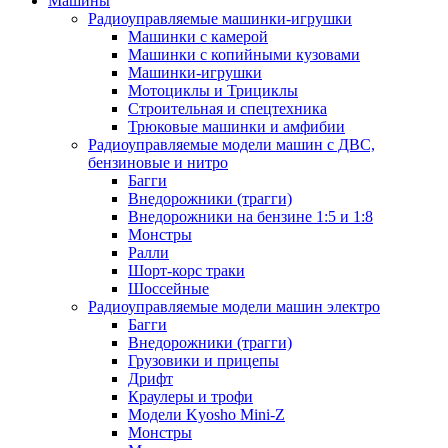
Машины
Радиоуправляемые машинки-игрушки
Машинки с камерой
Машинки с копийными кузовами
Машинки-игрушки
Мотоциклы и Трициклы
Строительная и спецтехника
Трюковые машинки и амфибии
Радиоуправляемые модели машин с ДВС,
бензиновые и нитро
Багги
Внедорожники (трагги)
Внедорожники на бензине 1:5 и 1:8
Монстры
Ралли
Шорт-корс траки
Шоссейные
Радиоуправляемые модели машин электро
Багги
Внедорожники (трагги)
Грузовики и прицепы
Дрифт
Краулеры и трофи
Модели Kyosho Mini-Z
Монстры