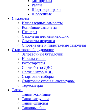
Мотоциклы
Ралли
Шорт-корс траки
Шоссейные
Самолеты
Импеллерные самолеты
Копийные самолеты
Планеры
Самолеты для начинающих
Самолеты игрушки
Спортивные и пилотажные самолеты
Стартовое оборудование
Заправочные бутылочки
Накалы свечи
Ротостартеры
Свечи бензо ДВС
Свечи нитро ДВС
Стартовые наборы
Стартовые столы и аксессуары
Термометры
Танки
Танки копийные
Танки-игрушки
Танки-шпионы
Танковые бои