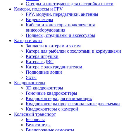
Стенды и инструмент для настройки шасси
Камеры, подвесы и FPV
FPV, модули, передатчики, антенны
Видеокамеры
Кабели и конекторы подключения
видеооборудования
Подвесы, стедикамы и аксессуары
Катера и яхты
Запчасти к катерам и яхтам
Катера для рыбалки с эхолотами и кормушками
Катера игрушки
Катера с ДВС
Катера с электродвигателем
Подводные лодки
Яхты
Квадрокоптеры
3D квадрокоптеры
Гоночные квадрокоптеры
Квадрокоптеры для начинающих
Квадрокоптеры профессиональные для съемки
Квадрокоптеры с камерой
Колесный транспорт
Беговелы
Велосипеды
Внедорожные самокаты