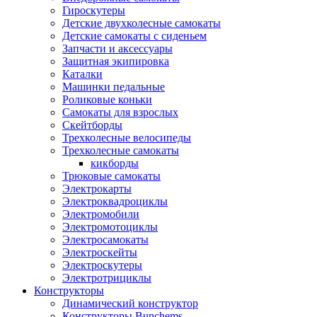
Гироскутеры
Детские двухколесные самокаты
Детские самокаты с сиденьем
Запчасти и аксессуары
Защитная экипировка
Каталки
Машинки педальные
Роликовые коньки
Самокаты для взрослых
Скейтборды
Трехколесные велосипеды
Трехколесные самокаты
кикборды
Трюковые самокаты
Электрокарты
Электроквадроциклы
Электромобили
Электромотоциклы
Электросамокаты
Электроскейты
Электроскутеры
Электротрициклы
Конструкторы
Динамический конструктор
Конструкторы Bunchems