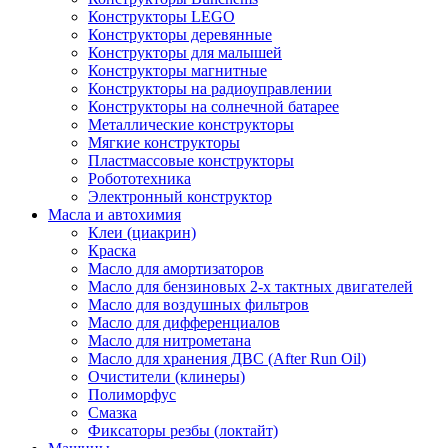
Конструкторы LEGO
Конструкторы деревянные
Конструкторы для малышей
Конструкторы магнитные
Конструкторы на радиоуправлении
Конструкторы на солнечной батарее
Металлические конструкторы
Мягкие конструкторы
Пластмассовые конструкторы
Робототехника
Электронный конструктор
Масла и автохимия
Клеи (циакрин)
Краска
Масло для амортизаторов
Масло для бензиновых 2-х тактных двигателей
Масло для воздушных фильтров
Масло для дифференциалов
Масло для нитрометана
Масло для хранения ДВС (After Run Oil)
Очистители (клинеры)
Полиморфус
Смазка
Фиксаторы резбы (локтайт)