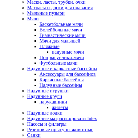
Маски, ласты, трубки, очки
Матрасы и доски для плавания
Мыльные пузыри
Мячи
Баскетбольные мячи
Волейбольные мячи
Гимнастические мячи
Мячи для малышей
Пляжные
надувные мячи
Попрыгунчики-мячи
Футбольные мячи
Надувные и каркасные бассейны
Аксессуары для бассейнов
Каркасные бассейны
Надувные бассейны
Надувные игрушки
Надувные круги
нарукавники
жилеты
Надувные лодки
Надувные матрасы-кровати Intex
Насосы и фильтры
Резиновые прыгуны животные
Санки