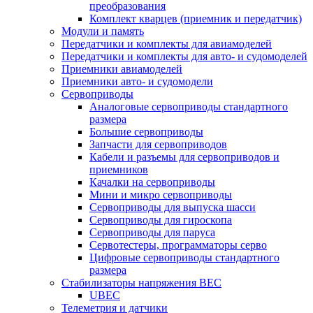
преобразования
Комплект кварцев (приемник и передатчик)
Модули и память
Передатчики и комплекты для авиамоделей
Передатчики и комплекты для авто- и судомоделей
Приемники авиамоделей
Приемники авто- и судомодели
Сервоприводы
Аналоговые сервоприводы стандартного
размера
Большие сервоприводы
Запчасти для сервоприводов
Кабели и разъемы для сервоприводов и
приемников
Качалки на сервоприводы
Мини и микро сервоприводы
Сервоприводы для выпуска шасси
Сервоприводы для гироскопа
Сервоприводы для паруса
Сервотестеры, программаторы серво
Цифровые сервоприводы стандартного
размера
Стабилизаторы напряжения BEC
UBEC
Телеметрия и датчики