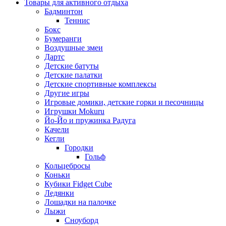
Товары для активного отдыха
Бадминтон
Теннис
Бокс
Бумеранги
Воздушные змеи
Дартс
Детские батуты
Детские палатки
Детские спортивные комплексы
Другие игры
Игровые домики, детские горки и песочницы
Игрушки Mokuru
Йо-Йо и пружинка Радуга
Качели
Кегли
Городки
Гольф
Кольцебросы
Коньки
Кубики Fidget Cube
Ледянки
Лошадки на палочке
Лыжи
Сноуборд