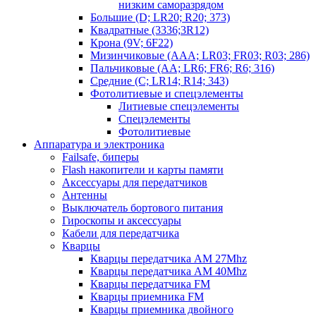
низким саморазрядом
Большие (D; LR20; R20; 373)
Квадратные (3336;3R12)
Крона (9V; 6F22)
Мизинчиковые (AAA; LR03; FR03; R03; 286)
Пальчиковые (AA; LR6; FR6; R6; 316)
Средние (C; LR14; R14; 343)
Фотолитиевые и спецэлементы
Литиевые спецэлементы
Спецэлементы
Фотолитиевые
Аппаратура и электроника
Failsafe, биперы
Flash накопители и карты памяти
Аксессуары для передатчиков
Антенны
Выключатель бортового питания
Гироскопы и аксессуары
Кабели для передатчика
Кварцы
Кварцы передатчика AM 27Mhz
Кварцы передатчика AM 40Mhz
Кварцы передатчика FM
Кварцы приемника FM
Кварцы приемника двойного