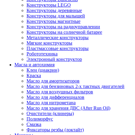
Конструкторы LEGO
Конструкторы деревянные
Конструкторы для малышей
Конструкторы магнитные
Конструкторы на радиоуправлении
Конструкторы на солнечной батарее
Металлические конструкторы
Мягкие конструкторы
Пластмассовые конструкторы
Робототехника
Электронный конструктор
Масла и автохимия
Клеи (циакрин)
Краска
Масло для амортизаторов
Масло для бензиновых 2-х тактных двигателей
Масло для воздушных фильтров
Масло для дифференциалов
Масло для нитрометана
Масло для хранения ДВС (After Run Oil)
Очистители (клинеры)
Полиморфус
Смазка
Фиксаторы резбы (локтайт)