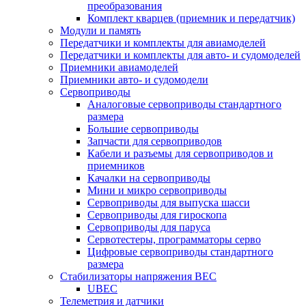
преобразования
Комплект кварцев (приемник и передатчик)
Модули и память
Передатчики и комплекты для авиамоделей
Передатчики и комплекты для авто- и судомоделей
Приемники авиамоделей
Приемники авто- и судомодели
Сервоприводы
Аналоговые сервоприводы стандартного
размера
Большие сервоприводы
Запчасти для сервоприводов
Кабели и разъемы для сервоприводов и
приемников
Качалки на сервоприводы
Мини и микро сервоприводы
Сервоприводы для выпуска шасси
Сервоприводы для гироскопа
Сервоприводы для паруса
Сервотестеры, программаторы серво
Цифровые сервоприводы стандартного
размера
Стабилизаторы напряжения BEC
UBEC
Телеметрия и датчики