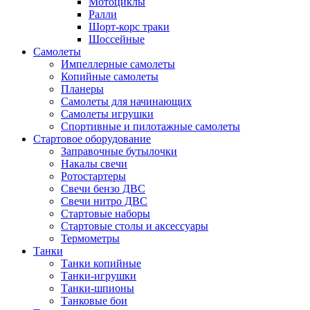
Мотоциклы
Ралли
Шорт-корс траки
Шоссейные
Самолеты
Импеллерные самолеты
Копийные самолеты
Планеры
Самолеты для начинающих
Самолеты игрушки
Спортивные и пилотажные самолеты
Стартовое оборудование
Заправочные бутылочки
Накалы свечи
Ротостартеры
Свечи бензо ДВС
Свечи нитро ДВС
Стартовые наборы
Стартовые столы и аксессуары
Термометры
Танки
Танки копийные
Танки-игрушки
Танки-шпионы
Танковые бои