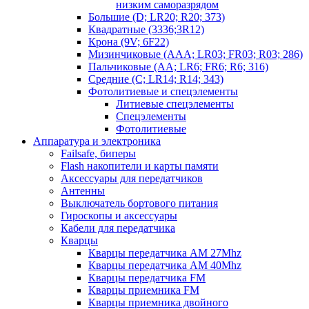
низким саморазрядом
Большие (D; LR20; R20; 373)
Квадратные (3336;3R12)
Крона (9V; 6F22)
Мизинчиковые (AAA; LR03; FR03; R03; 286)
Пальчиковые (AA; LR6; FR6; R6; 316)
Средние (C; LR14; R14; 343)
Фотолитиевые и спецэлементы
Литиевые спецэлементы
Спецэлементы
Фотолитиевые
Аппаратура и электроника
Failsafe, биперы
Flash накопители и карты памяти
Аксессуары для передатчиков
Антенны
Выключатель бортового питания
Гироскопы и аксессуары
Кабели для передатчика
Кварцы
Кварцы передатчика AM 27Mhz
Кварцы передатчика AM 40Mhz
Кварцы передатчика FM
Кварцы приемника FM
Кварцы приемника двойного