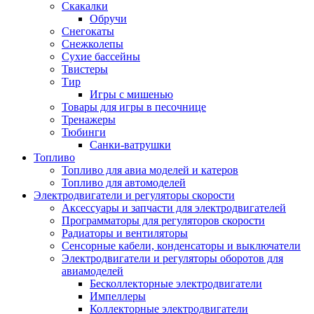
Скакалки
Обручи
Снегокаты
Снежколепы
Сухие бассейны
Твистеры
Тир
Игры с мишенью
Товары для игры в песочнице
Тренажеры
Тюбинги
Санки-ватрушки
Топливо
Топливо для авиа моделей и катеров
Топливо для автомоделей
Электродвигатели и регуляторы скорости
Аксессуары и запчасти для электродвигателей
Программаторы для регуляторов скорости
Радиаторы и вентиляторы
Сенсорные кабели, конденсаторы и выключатели
Электродвигатели и регуляторы оборотов для
авиамоделей
Бесколлекторные электродвигатели
Импеллеры
Коллекторные электродвигатели