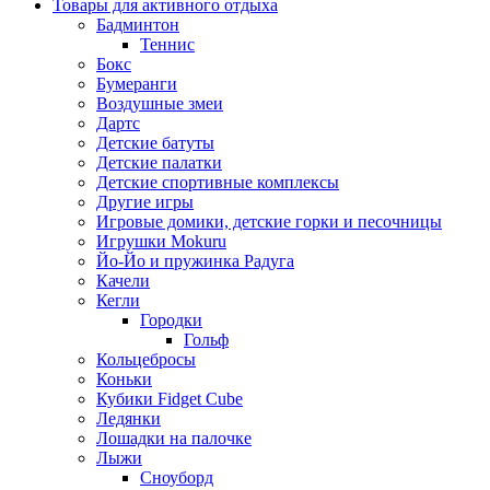
Товары для активного отдыха
Бадминтон
Теннис
Бокс
Бумеранги
Воздушные змеи
Дартс
Детские батуты
Детские палатки
Детские спортивные комплексы
Другие игры
Игровые домики, детские горки и песочницы
Игрушки Mokuru
Йо-Йо и пружинка Радуга
Качели
Кегли
Городки
Гольф
Кольцебросы
Коньки
Кубики Fidget Cube
Ледянки
Лошадки на палочке
Лыжи
Сноуборд