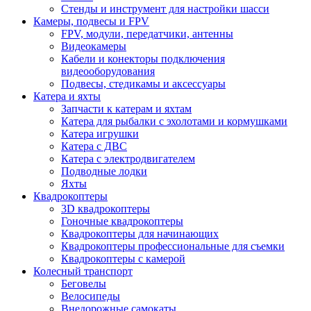
Стенды и инструмент для настройки шасси
Камеры, подвесы и FPV
FPV, модули, передатчики, антенны
Видеокамеры
Кабели и конекторы подключения
видеооборудования
Подвесы, стедикамы и аксессуары
Катера и яхты
Запчасти к катерам и яхтам
Катера для рыбалки с эхолотами и кормушками
Катера игрушки
Катера с ДВС
Катера с электродвигателем
Подводные лодки
Яхты
Квадрокоптеры
3D квадрокоптеры
Гоночные квадрокоптеры
Квадрокоптеры для начинающих
Квадрокоптеры профессиональные для съемки
Квадрокоптеры с камерой
Колесный транспорт
Беговелы
Велосипеды
Внедорожные самокаты