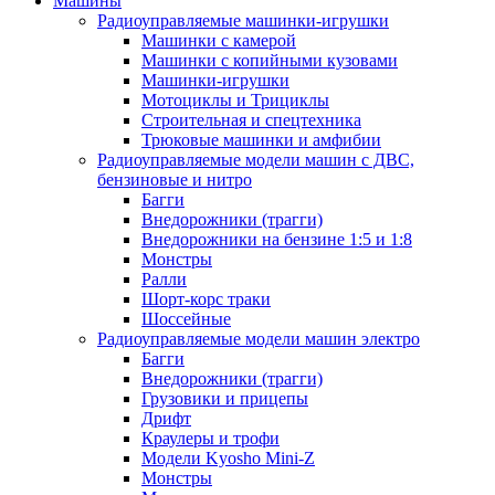
Машины
Радиоуправляемые машинки-игрушки
Машинки с камерой
Машинки с копийными кузовами
Машинки-игрушки
Мотоциклы и Трициклы
Строительная и спецтехника
Трюковые машинки и амфибии
Радиоуправляемые модели машин с ДВС,
бензиновые и нитро
Багги
Внедорожники (трагги)
Внедорожники на бензине 1:5 и 1:8
Монстры
Ралли
Шорт-корс траки
Шоссейные
Радиоуправляемые модели машин электро
Багги
Внедорожники (трагги)
Грузовики и прицепы
Дрифт
Краулеры и трофи
Модели Kyosho Mini-Z
Монстры