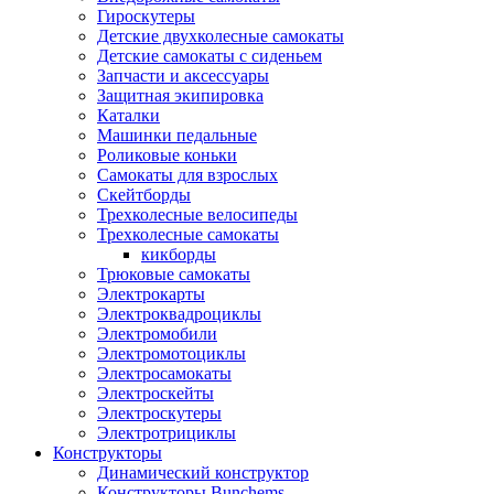
Гироскутеры
Детские двухколесные самокаты
Детские самокаты с сиденьем
Запчасти и аксессуары
Защитная экипировка
Каталки
Машинки педальные
Роликовые коньки
Самокаты для взрослых
Скейтборды
Трехколесные велосипеды
Трехколесные самокаты
кикборды
Трюковые самокаты
Электрокарты
Электроквадроциклы
Электромобили
Электромотоциклы
Электросамокаты
Электроскейты
Электроскутеры
Электротрициклы
Конструкторы
Динамический конструктор
Конструкторы Bunchems