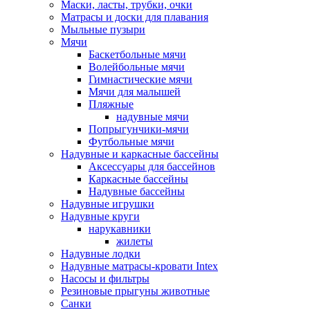
Маски, ласты, трубки, очки
Матрасы и доски для плавания
Мыльные пузыри
Мячи
Баскетбольные мячи
Волейбольные мячи
Гимнастические мячи
Мячи для малышей
Пляжные
надувные мячи
Попрыгунчики-мячи
Футбольные мячи
Надувные и каркасные бассейны
Аксессуары для бассейнов
Каркасные бассейны
Надувные бассейны
Надувные игрушки
Надувные круги
нарукавники
жилеты
Надувные лодки
Надувные матрасы-кровати Intex
Насосы и фильтры
Резиновые прыгуны животные
Санки