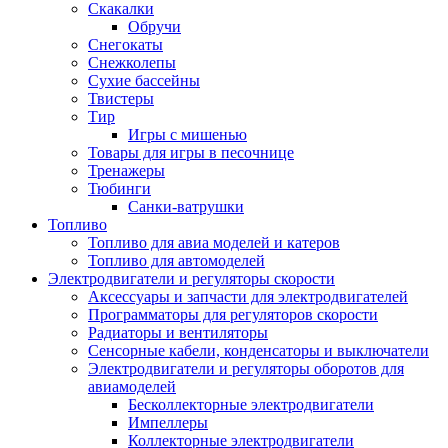
Скакалки
Обручи
Снегокаты
Снежколепы
Сухие бассейны
Твистеры
Тир
Игры с мишенью
Товары для игры в песочнице
Тренажеры
Тюбинги
Санки-ватрушки
Топливо
Топливо для авиа моделей и катеров
Топливо для автомоделей
Электродвигатели и регуляторы скорости
Аксессуары и запчасти для электродвигателей
Программаторы для регуляторов скорости
Радиаторы и вентиляторы
Сенсорные кабели, конденсаторы и выключатели
Электродвигатели и регуляторы оборотов для
авиамоделей
Бесколлекторные электродвигатели
Импеллеры
Коллекторные электродвигатели