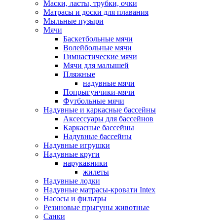
Маски, ласты, трубки, очки
Матрасы и доски для плавания
Мыльные пузыри
Мячи
Баскетбольные мячи
Волейбольные мячи
Гимнастические мячи
Мячи для малышей
Пляжные
надувные мячи
Попрыгунчики-мячи
Футбольные мячи
Надувные и каркасные бассейны
Аксессуары для бассейнов
Каркасные бассейны
Надувные бассейны
Надувные игрушки
Надувные круги
нарукавники
жилеты
Надувные лодки
Надувные матрасы-кровати Intex
Насосы и фильтры
Резиновые прыгуны животные
Санки