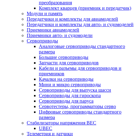
преобразования
Комплект кварцев (приемник и передатчик)
Модули и память
Передатчики и комплекты для авиамоделей
Передатчики и комплекты для авто- и судомоделей
Приемники авиамоделей
Приемники авто- и судомодели
Сервоприводы
Аналоговые сервоприводы стандартного
размера
Большие сервоприводы
Запчасти для сервоприводов
Кабели и разъемы для сервоприводов и
приемников
Качалки на сервоприводы
Мини и микро сервоприводы
Сервоприводы для выпуска шасси
Сервоприводы для гироскопа
Сервоприводы для паруса
Сервотестеры, программаторы серво
Цифровые сервоприводы стандартного
размера
Стабилизаторы напряжения BEC
UBEC
Телеметрия и датчики