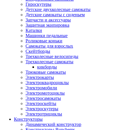
Гироскутеры
Детские двухколесные самокаты
Детские самокаты с сиденьем
Запчасти и аксессуары
Защитная экипировка
Каталки
Машинки педальные
Роликовые коньки
Самокаты для взрослых
Скейтборды
Трехколесные велосипеды
Трехколесные самокаты
кикборды
Трюковые самокаты
Электрокарты
Электроквадроциклы
Электромобили
Электромотоциклы
Электросамокаты
Электроскейты
Электроскутеры
Электротрициклы
Конструкторы
Динамический конструктор
Конструкторы Bunchems