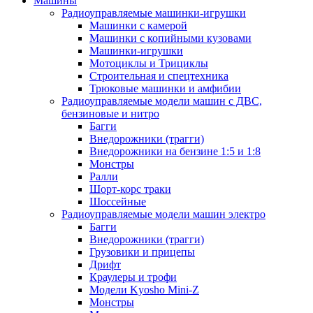
Машины
Радиоуправляемые машинки-игрушки
Машинки с камерой
Машинки с копийными кузовами
Машинки-игрушки
Мотоциклы и Трициклы
Строительная и спецтехника
Трюковые машинки и амфибии
Радиоуправляемые модели машин с ДВС,
бензиновые и нитро
Багги
Внедорожники (трагги)
Внедорожники на бензине 1:5 и 1:8
Монстры
Ралли
Шорт-корс траки
Шоссейные
Радиоуправляемые модели машин электро
Багги
Внедорожники (трагги)
Грузовики и прицепы
Дрифт
Краулеры и трофи
Модели Kyosho Mini-Z
Монстры