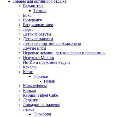
Товары для активного отдыха
Бадминтон
Теннис
Бокс
Бумеранги
Воздушные змеи
Дартс
Детские батуты
Детские палатки
Детские спортивные комплексы
Другие игры
Игровые домики, детские горки и песочницы
Игрушки Mokuru
Йо-Йо и пружинка Радуга
Качели
Кегли
Городки
Гольф
Кольцебросы
Коньки
Кубики Fidget Cube
Ледянки
Лошадки на палочке
Лыжи
Сноуборд