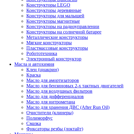
Конструкторы LEGO
Конструкторы деревянные
Конструкторы для малышей
Конструкторы магнитные
Конструкторы на радиоуправлении
Конструкторы на солнечной батарее
Металлические конструкторы
Мягкие конструкторы
Пластмассовые конструкторы
Робототехника
Электронный конструктор
Масла и автохимия
Клеи (циакрин)
Краска
Масло для амортизаторов
Масло для бензиновых 2-х тактных двигателей
Масло для воздушных фильтров
Масло для дифференциалов
Масло для нитрометана
Масло для хранения ДВС (After Run Oil)
Очистители (клинеры)
Полиморфус
Смазка
Фиксаторы резбы (локтайт)