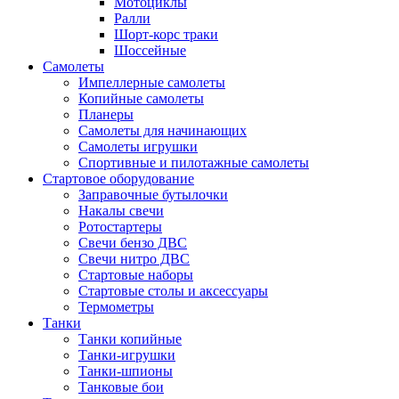
Мотоциклы
Ралли
Шорт-корс траки
Шоссейные
Самолеты
Импеллерные самолеты
Копийные самолеты
Планеры
Самолеты для начинающих
Самолеты игрушки
Спортивные и пилотажные самолеты
Стартовое оборудование
Заправочные бутылочки
Накалы свечи
Ротостартеры
Свечи бензо ДВС
Свечи нитро ДВС
Стартовые наборы
Стартовые столы и аксессуары
Термометры
Танки
Танки копийные
Танки-игрушки
Танки-шпионы
Танковые бои