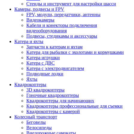
Стенды и инструмент для настройки шасси
Камеры, подвесы и FPV
FPV, модули, передатчики, антенны
Видеокамеры
Кабели и конекторы подключения
видеооборудования
Подвесы, стедикамы и аксессуары
Катера и яхты
Запчасти к катерам и яхтам
Катера для рыбалки с эхолотами и кормушками
Катера игрушки
Катера с ДВС
Катера с электродвигателем
Подводные лодки
Яхты
Квадрокоптеры
3D квадрокоптеры
Гоночные квадрокоптеры
Квадрокоптеры для начинающих
Квадрокоптеры профессиональные для съемки
Квадрокоптеры с камерой
Колесный транспорт
Беговелы
Велосипеды
Внедорожные самокаты