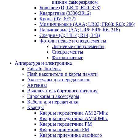
низким саморазрядом
Большие (D; LR20; R20; 373)
Квадратные (3336;3R12)
Крона (9V; 6F22)
Мизинчиковые (AAA; LR03; FR03; R03; 286)
Пальчиковые (AA; LR6; FR6; R6; 316)
Средние (C; LR14; R14; 343)
Фотолитиевые и спецэлементы
Литиевые спецэлементы
Спецэлементы
Фотолитиевые
Аппаратура и электроника
Failsafe, биперы
Flash накопители и карты памяти
Аксессуары для передатчиков
Антенны
Выключатель бортового питания
Гироскопы и аксессуары
Кабели для передатчика
Кварцы
Кварцы передатчика AM 27Mhz
Кварцы передатчика AM 40Mhz
Кварцы передатчика FM
Кварцы приемника FM
Кварцы приемника двойного