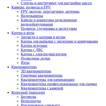
Стенды и инструмент для настройки шасси
Камеры, подвесы и FPV
FPV, модули, передатчики, антенны
Видеокамеры
Кабели и конекторы подключения
видеооборудования
Подвесы, стедикамы и аксессуары
Катера и яхты
Запчасти к катерам и яхтам
Катера для рыбалки с эхолотами и кормушками
Катера игрушки
Катера с ДВС
Катера с электродвигателем
Подводные лодки
Яхты
Квадрокоптеры
3D квадрокоптеры
Гоночные квадрокоптеры
Квадрокоптеры для начинающих
Квадрокоптеры профессиональные для съемки
Квадрокоптеры с камерой
Колесный транспорт
Беговелы
Велосипеды
Внедорожные самокаты