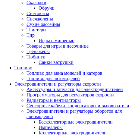
Скакалки
Обручи
Снегокаты
Снежколепы
Сухие бассейны
Твистеры
Тир
Игры с мишенью
Товары для игры в песочнице
Тренажеры
Тюбинги
Санки-ватрушки
Топливо
Топливо для авиа моделей и катеров
Топливо для автомоделей
Электродвигатели и регуляторы скорости
Аксессуары и запчасти для электродвигателей
Программаторы для регуляторов скорости
Радиаторы и вентиляторы
Сенсорные кабели, конденсаторы и выключатели
Электродвигатели и регуляторы оборотов для
авиамоделей
Бесколлекторные электродвигатели
Импеллеры
Коллекторные электродвигатели