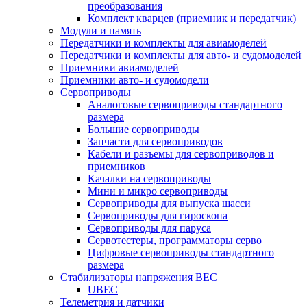
преобразования
Комплект кварцев (приемник и передатчик)
Модули и память
Передатчики и комплекты для авиамоделей
Передатчики и комплекты для авто- и судомоделей
Приемники авиамоделей
Приемники авто- и судомодели
Сервоприводы
Аналоговые сервоприводы стандартного
размера
Большие сервоприводы
Запчасти для сервоприводов
Кабели и разъемы для сервоприводов и
приемников
Качалки на сервоприводы
Мини и микро сервоприводы
Сервоприводы для выпуска шасси
Сервоприводы для гироскопа
Сервоприводы для паруса
Сервотестеры, программаторы серво
Цифровые сервоприводы стандартного
размера
Стабилизаторы напряжения BEC
UBEC
Телеметрия и датчики