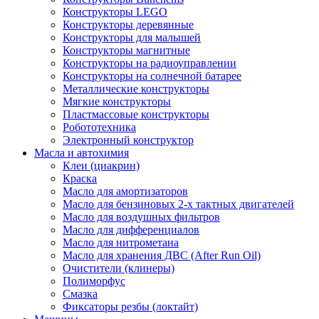
Конструкторы LEGO
Конструкторы деревянные
Конструкторы для малышей
Конструкторы магнитные
Конструкторы на радиоуправлении
Конструкторы на солнечной батарее
Металлические конструкторы
Мягкие конструкторы
Пластмассовые конструкторы
Робототехника
Электронный конструктор
Масла и автохимия
Клеи (циакрин)
Краска
Масло для амортизаторов
Масло для бензиновых 2-х тактных двигателей
Масло для воздушных фильтров
Масло для дифференциалов
Масло для нитрометана
Масло для хранения ДВС (After Run Oil)
Очистители (клинеры)
Полиморфус
Смазка
Фиксаторы резбы (локтайт)