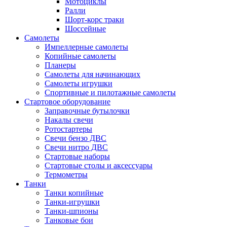
Мотоциклы
Ралли
Шорт-корс траки
Шоссейные
Самолеты
Импеллерные самолеты
Копийные самолеты
Планеры
Самолеты для начинающих
Самолеты игрушки
Спортивные и пилотажные самолеты
Стартовое оборудование
Заправочные бутылочки
Накалы свечи
Ротостартеры
Свечи бензо ДВС
Свечи нитро ДВС
Стартовые наборы
Стартовые столы и аксессуары
Термометры
Танки
Танки копийные
Танки-игрушки
Танки-шпионы
Танковые бои