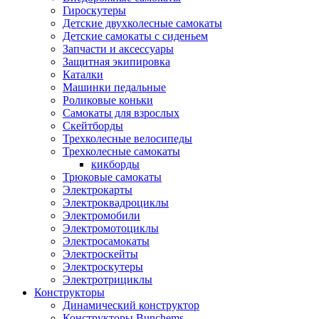
Гироскутеры
Детские двухколесные самокаты
Детские самокаты с сиденьем
Запчасти и аксессуары
Защитная экипировка
Каталки
Машинки педальные
Роликовые коньки
Самокаты для взрослых
Скейтборды
Трехколесные велосипеды
Трехколесные самокаты
кикборды
Трюковые самокаты
Электрокарты
Электроквадроциклы
Электромобили
Электромотоциклы
Электросамокаты
Электроскейты
Электроскутеры
Электротрициклы
Конструкторы
Динамический конструктор
Конструкторы Bunchems