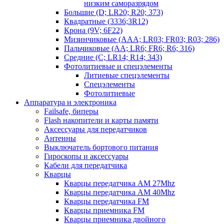
низким саморазрядом
Большие (D; LR20; R20; 373)
Квадратные (3336;3R12)
Крона (9V; 6F22)
Мизинчиковые (AAA; LR03; FR03; R03; 286)
Пальчиковые (AA; LR6; FR6; R6; 316)
Средние (C; LR14; R14; 343)
Фотолитиевые и спецэлементы
Литиевые спецэлементы
Спецэлементы
Фотолитиевые
Аппаратура и электроника
Failsafe, биперы
Flash накопители и карты памяти
Аксессуары для передатчиков
Антенны
Выключатель бортового питания
Гироскопы и аксессуары
Кабели для передатчика
Кварцы
Кварцы передатчика AM 27Mhz
Кварцы передатчика AM 40Mhz
Кварцы передатчика FM
Кварцы приемника FM
Кварцы приемника двойного