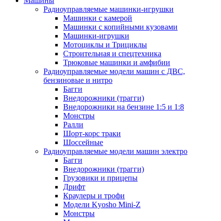
Машины
Радиоуправляемые машинки-игрушки
Машинки с камерой
Машинки с копийными кузовами
Машинки-игрушки
Мотоциклы и Трициклы
Строительная и спецтехника
Трюковые машинки и амфибии
Радиоуправляемые модели машин с ДВС,
бензиновые и нитро
Багги
Внедорожники (трагги)
Внедорожники на бензине 1:5 и 1:8
Монстры
Ралли
Шорт-корс траки
Шоссейные
Радиоуправляемые модели машин электро
Багги
Внедорожники (трагги)
Грузовики и прицепы
Дрифт
Краулеры и трофи
Модели Kyosho Mini-Z
Монстры