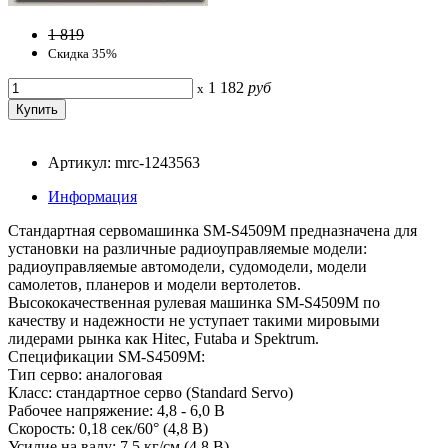
1 819
Скидка 35%
1 182
руб
x
Артикул: mrc-1243563
Информация
Стандартная сервомашинка SM-S4509M предназначена для
установки на различные радиоуправляемые модели:
радиоуправляемые автомодели, судомодели, модели
самолетов, планеров и модели вертолетов.
Высококачественная рулевая машинка SM-S4509M по
качеству и надежности не уступает такими мировыми
лидерами рынка как Hitec, Futaba и Spektrum.
Спецификации SM-S4509M:
Тип серво: аналоговая
Класс: стандартное серво (Standard Servo)
Рабочее напряжение: 4,8 - 6,0 В
Скорость: 0,18 сек/60° (4,8 В)
Усилие на валу: 7,5 кг/см (4,8 В)