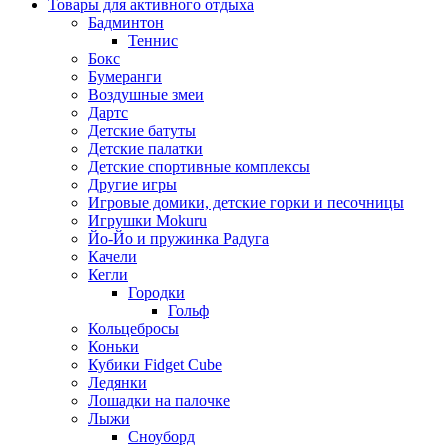
Товары для активного отдыха
Бадминтон
Теннис
Бокс
Бумеранги
Воздушные змеи
Дартс
Детские батуты
Детские палатки
Детские спортивные комплексы
Другие игры
Игровые домики, детские горки и песочницы
Игрушки Mokuru
Йо-Йо и пружинка Радуга
Качели
Кегли
Городки
Гольф
Кольцебросы
Коньки
Кубики Fidget Cube
Ледянки
Лошадки на палочке
Лыжи
Сноуборд