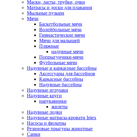
Маски, ласты, трубки, очки
Матрасы и доски для плавания
Мыльные пузыри
Мячи
Баскетбольные мячи
Волейбольные мячи
Гимнастические мячи
Мячи для малышей
Пляжные
надувные мячи
Попрыгунчики-мячи
Футбольные мячи
Надувные и каркасные бассейны
Аксессуары для бассейнов
Каркасные бассейны
Надувные бассейны
Надувные игрушки
Надувные круги
нарукавники
жилеты
Надувные лодки
Надувные матрасы-кровати Intex
Насосы и фильтры
Резиновые прыгуны животные
Санки