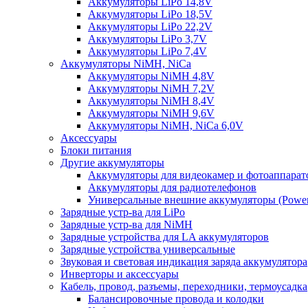
Аккумуляторы LiPo 14,8V
Аккумуляторы LiPo 18,5V
Аккумуляторы LiPo 22,2V
Аккумуляторы LiPo 3,7V
Аккумуляторы LiPo 7,4V
Аккумуляторы NiMH, NiCa
Аккумуляторы NiMH 4,8V
Аккумуляторы NiMH 7,2V
Аккумуляторы NiMH 8,4V
Аккумуляторы NiMH 9,6V
Аккумуляторы NiMH, NiCa 6,0V
Аксессуары
Блоки питания
Другие аккумуляторы
Аккумуляторы для видеокамер и фотоаппарат
Аккумуляторы для радиотелефонов
Универсальные внешние аккумуляторы (Power
Зарядные устр-ва для LiPo
Зарядные устр-ва для NiMH
Зарядные устройства для LA аккумуляторов
Зарядные устройства универсальные
Звуковая и световая индикация заряда аккумулятора
Инверторы и аксессуары
Кабель, провод, разъемы, переходники, термоусадка
Балансировочные провода и колодки