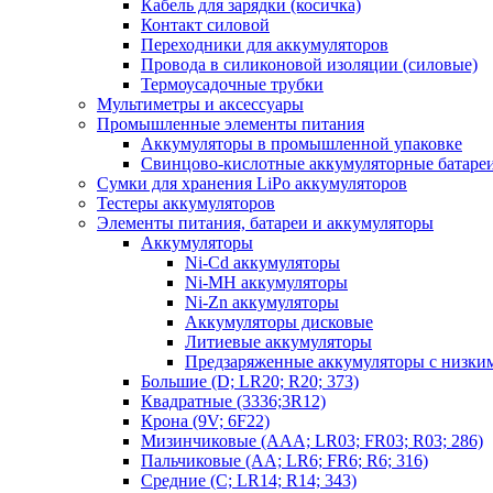
Кабель для зарядки (косичка)
Контакт силовой
Переходники для аккумуляторов
Провода в силиконовой изоляции (силовые)
Термоусадочные трубки
Мультиметры и аксессуары
Промышленные элементы питания
Аккумуляторы в промышленной упаковке
Свинцово-кислотные аккумуляторные батаре
Сумки для хранения LiPo аккумуляторов
Тестеры аккумуляторов
Элементы питания, батареи и аккумуляторы
Аккумуляторы
Ni-Cd аккумуляторы
Ni-MH аккумуляторы
Ni-Zn аккумуляторы
Аккумуляторы дисковые
Литиевые аккумуляторы
Предзаряженные аккумуляторы с низки
Большие (D; LR20; R20; 373)
Квадратные (3336;3R12)
Крона (9V; 6F22)
Мизинчиковые (AAA; LR03; FR03; R03; 286)
Пальчиковые (AA; LR6; FR6; R6; 316)
Средние (C; LR14; R14; 343)