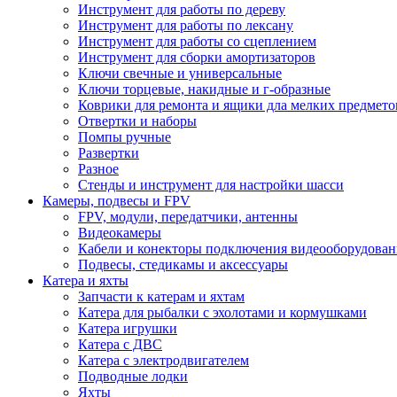
Инструмент для работы по дереву
Инструмент для работы по лексану
Инструмент для работы со сцеплением
Инструмент для сборки амортизаторов
Ключи свечные и универсальные
Ключи торцевые, накидные и г-образные
Коврики для ремонта и ящики дла мелких предмето
Отвертки и наборы
Помпы ручные
Развертки
Разное
Стенды и инструмент для настройки шасси
Камеры, подвесы и FPV
FPV, модули, передатчики, антенны
Видеокамеры
Кабели и конекторы подключения видеооборудован
Подвесы, стедикамы и аксессуары
Катера и яхты
Запчасти к катерам и яхтам
Катера для рыбалки с эхолотами и кормушками
Катера игрушки
Катера с ДВС
Катера с электродвигателем
Подводные лодки
Яхты