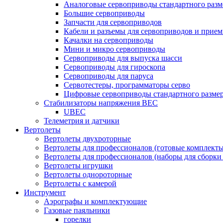
Аналоговые сервоприводы стандартного разм
Большие сервоприводы
Запчасти для сервоприводов
Кабели и разъемы для сервоприводов и прие
Качалки на сервоприводы
Мини и микро сервоприводы
Сервоприводы для выпуска шасси
Сервоприводы для гироскопа
Сервоприводы для паруса
Сервотестеры, программаторы серво
Цифровые сервоприводы стандартного разме
Стабилизаторы напряжения BEC
UBEC
Телеметрия и датчики
Вертолеты
Вертолеты двухроторные
Вертолеты для профессионалов (готовые комплект
Вертолеты для профессионалов (наборы для сборки
Вертолеты игрушки
Вертолеты однороторные
Вертолеты с камерой
Инструмент
Аэрографы и комплектующие
Газовые паяльники
горелки