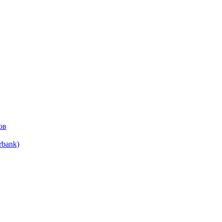
ов
bank)