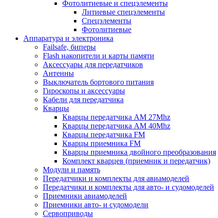
Фотолитиевые и спецэлементы
Литиевые спецэлементы
Спецэлементы
Фотолитиевые
Аппаратура и электроника
Failsafe, биперы
Flash накопители и карты памяти
Аксессуары для передатчиков
Антенны
Выключатель бортового питания
Гироскопы и аксессуары
Кабели для передатчика
Кварцы
Кварцы передатчика AM 27Mhz
Кварцы передатчика AM 40Mhz
Кварцы передатчика FM
Кварцы приемника FM
Кварцы приемника двойного преобразования
Комплект кварцев (приемник и передатчик)
Модули и память
Передатчики и комплекты для авиамоделей
Передатчики и комплекты для авто- и судомоделей
Приемники авиамоделей
Приемники авто- и судомодели
Сервоприводы