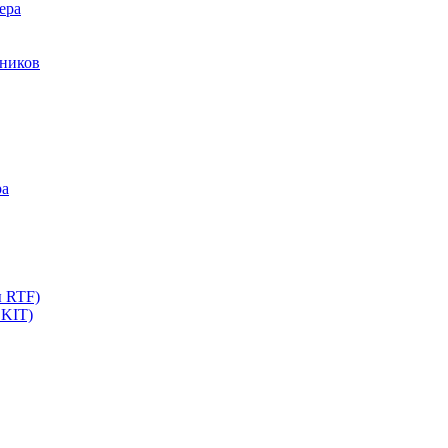
ера
мников
ра
ы RTF)
 KIT)