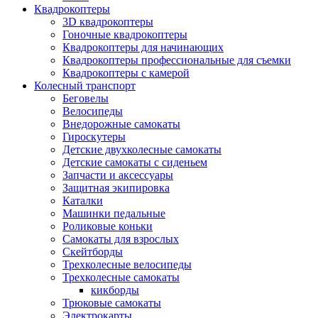
Квадрокоптеры
3D квадрокоптеры
Гоночные квадрокоптеры
Квадрокоптеры для начинающих
Квадрокоптеры профессиональные для съемки
Квадрокоптеры с камерой
Колесный транспорт
Беговелы
Велосипеды
Внедорожные самокаты
Гироскутеры
Детские двухколесные самокаты
Детские самокаты с сиденьем
Запчасти и аксессуары
Защитная экипировка
Каталки
Машинки педальные
Роликовые коньки
Самокаты для взрослых
Скейтборды
Трехколесные велосипеды
Трехколесные самокаты
кикборды
Трюковые самокаты
Электрокарты