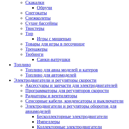
Скакалки
Обручи
Снегокаты
Снежколепы
Сухие бассейны
Твистеры
Тир
Игры с мишенью
Товары для игры в песочнице
Тренажеры
Тюбинги
Санки-ватрушки
Топливо
Топливо для авиа моделей и катеров
Топливо для автомоделей
Электродвигатели и регуляторы скорости
Аксессуары и запчасти для электродвигателей
Программаторы для регуляторов скорости
Радиаторы и вентиляторы
Сенсорные кабели, конденсаторы и выключатели
Электродвигатели и регуляторы оборотов для
авиамоделей
Бесколлекторные электродвигатели
Импеллеры
Коллекторные электродвигатели