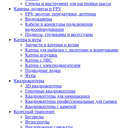
Стенды и инструмент для настройки шасси
Камеры, подвесы и FPV
FPV, модули, передатчики, антенны
Видеокамеры
Кабели и конекторы подключения
видеооборудования
Подвесы, стедикамы и аксессуары
Катера и яхты
Запчасти к катерам и яхтам
Катера для рыбалки с эхолотами и кормушками
Катера игрушки
Катера с ДВС
Катера с электродвигателем
Подводные лодки
Яхты
Квадрокоптеры
3D квадрокоптеры
Гоночные квадрокоптеры
Квадрокоптеры для начинающих
Квадрокоптеры профессиональные для съемки
Квадрокоптеры с камерой
Колесный транспорт
Беговелы
Велосипеды
Внедорожные самокаты