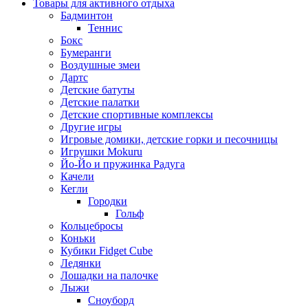
Товары для активного отдыха
Бадминтон
Теннис
Бокс
Бумеранги
Воздушные змеи
Дартс
Детские батуты
Детские палатки
Детские спортивные комплексы
Другие игры
Игровые домики, детские горки и песочницы
Игрушки Mokuru
Йо-Йо и пружинка Радуга
Качели
Кегли
Городки
Гольф
Кольцебросы
Коньки
Кубики Fidget Cube
Ледянки
Лошадки на палочке
Лыжи
Сноуборд