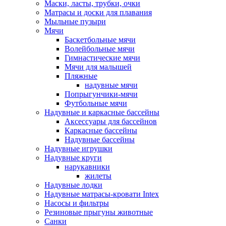
Маски, ласты, трубки, очки
Матрасы и доски для плавания
Мыльные пузыри
Мячи
Баскетбольные мячи
Волейбольные мячи
Гимнастические мячи
Мячи для малышей
Пляжные
надувные мячи
Попрыгунчики-мячи
Футбольные мячи
Надувные и каркасные бассейны
Аксессуары для бассейнов
Каркасные бассейны
Надувные бассейны
Надувные игрушки
Надувные круги
нарукавники
жилеты
Надувные лодки
Надувные матрасы-кровати Intex
Насосы и фильтры
Резиновые прыгуны животные
Санки