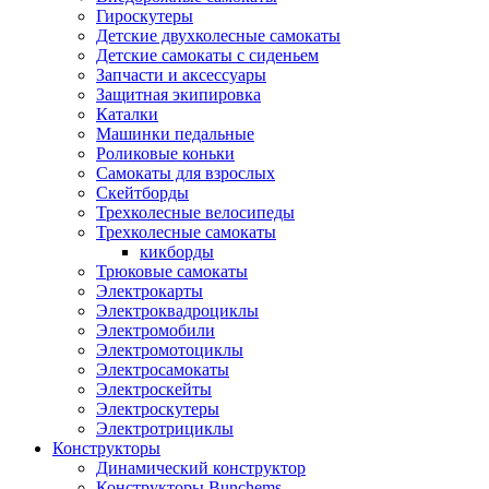
Гироскутеры
Детские двухколесные самокаты
Детские самокаты с сиденьем
Запчасти и аксессуары
Защитная экипировка
Каталки
Машинки педальные
Роликовые коньки
Самокаты для взрослых
Скейтборды
Трехколесные велосипеды
Трехколесные самокаты
кикборды
Трюковые самокаты
Электрокарты
Электроквадроциклы
Электромобили
Электромотоциклы
Электросамокаты
Электроскейты
Электроскутеры
Электротрициклы
Конструкторы
Динамический конструктор
Конструкторы Bunchems