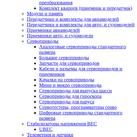
преобразования
Комплект кварцев (приемник и передатчик)
Модули и память
Передатчики и комплекты для авиамоделей
Передатчики и комплекты для авто- и судомоделей
Приемники авиамоделей
Приемники авто- и судомодели
Сервоприводы
Аналоговые сервоприводы стандартного
размера
Большие сервоприводы
Запчасти для сервоприводов
Кабели и разъемы для сервоприводов и
приемников
Качалки на сервоприводы
Мини и микро сервоприводы
Сервоприводы для выпуска шасси
Сервоприводы для гироскопа
Сервоприводы для паруса
Сервотестеры, программаторы серво
Цифровые сервоприводы стандартного
размера
Стабилизаторы напряжения BEC
UBEC
Телеметрия и датчики