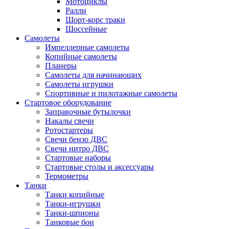
Мотоциклы
Ралли
Шорт-корс траки
Шоссейные
Самолеты
Импеллерные самолеты
Копийные самолеты
Планеры
Самолеты для начинающих
Самолеты игрушки
Спортивные и пилотажные самолеты
Стартовое оборудование
Заправочные бутылочки
Накалы свечи
Ротостартеры
Свечи бензо ДВС
Свечи нитро ДВС
Стартовые наборы
Стартовые столы и аксессуары
Термометры
Танки
Танки копийные
Танки-игрушки
Танки-шпионы
Танковые бои