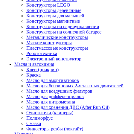
Конструкторы LEGO
Конструкторы деревянные
Конструкторы для малышей
Конструкторы магнитные
Конструкторы на радиоуправлении
Конструкторы на солнечной батарее
Металлические конструкторы
Мягкие конструкторы
Пластмассовые конструкторы
Робототехника
Электронный конструктор
Масла и автохимия
Клеи (циакрин)
Краска
Масло для амортизаторов
Масло для бензиновых 2-х тактных двигателей
Масло для воздушных фильтров
Масло для дифференциалов
Масло для нитрометана
Масло для хранения ДВС (After Run Oil)
Очистители (клинеры)
Полиморфус
Смазка
Фиксаторы резбы (локтайт)