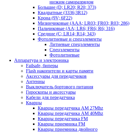
низким саморазрядом
Большие (D; LR20; R20; 373)
Квадратные (3336;3R12)
Крона (9V; 6F22)
Мизинчиковые (AAA; LR03; FR03; R03; 286)
Пальчиковые (AA; LR6; FR6; R6; 316)
Средние (C; LR14; R14; 343)
Фотолитиевые и спецэлементы
Литиевые спецэлементы
Спецэлементы
Фотолитиевые
Аппаратура и электроника
Failsafe, биперы
Flash накопители и карты памяти
Аксессуары для передатчиков
Антенны
Выключатель бортового питания
Гироскопы и аксессуары
Кабели для передатчика
Кварцы
Кварцы передатчика AM 27Mhz
Кварцы передатчика AM 40Mhz
Кварцы передатчика FM
Кварцы приемника FM
Кварцы приемника двойного