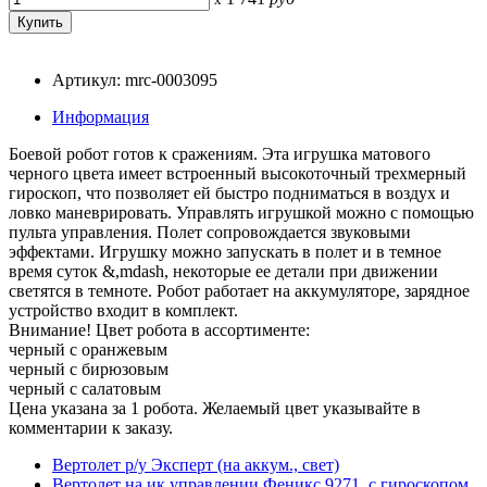
Артикул: mrc-0003095
Информация
Боевой робот готов к сражениям. Эта игрушка матового
черного цвета имеет встроенный высокоточный трехмерный
гироскоп, что позволяет ей быстро подниматься в воздух и
ловко маневрировать. Управлять игрушкой можно с помощью
пульта управления. Полет сопровождается звуковыми
эффектами. Игрушку можно запускать в полет и в темное
время суток &,mdash, некоторые ее детали при движении
светятся в темноте. Робот работает на аккумуляторе, зарядное
устройство входит в комплект.
Внимание! Цвет робота в ассортименте:
черный с оранжевым
черный с бирюзовым
черный с салатовым
Цена указана за 1 робота. Желаемый цвет указывайте в
комментарии к заказу.
Вертолет р/у Эксперт (на аккум., свет)
Вертолет на ик управлении Феникс 9271, с гироскопом,