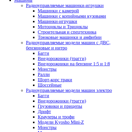
Машины
Радиоуправляемые машинки-игрушки
Машинки с камерой
Машинки с копийными кузовами
Машинки-игрушки
Мотоциклы и Трициклы
Строительная и спецтехника
Трюковые машинки и амфибии
Радиоуправляемые модели машин с ДВС,
бензиновые и нитро
Багги
Внедорожники (трагги)
Внедорожники на бензине 1:5 и 1:8
Монстры
Ралли
Шорт-корс траки
Шоссейные
Радиоуправляемые модели машин электро
Багги
Внедорожники (трагги)
Грузовики и прицепы
Дрифт
Краулеры и трофи
Модели Kyosho Mini-Z
Монстры