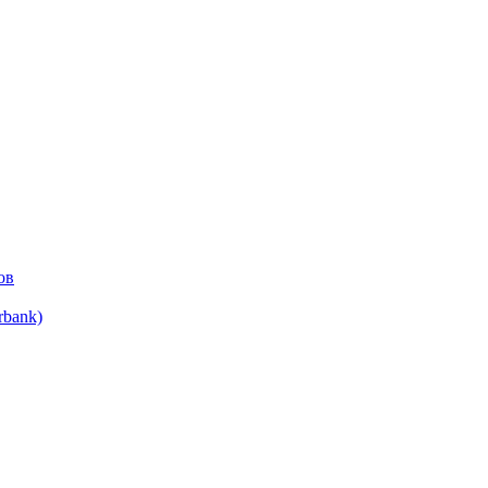
ов
bank)