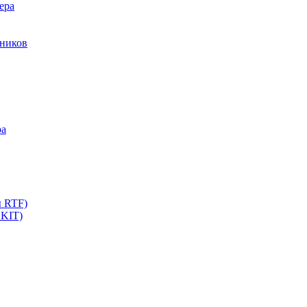
ера
мников
ра
ы RTF)
 KIT)