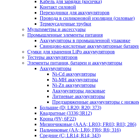
Кабель для зарядки (косичка)
Контакт силовой
Переходники для аккумуляторов
Провода в силиконовой изоляции (силовые)
Термоусадочные трубки
Мультиметры и аксессуары
Промышленные элементы питания
Аккумуляторы в промышленной упаковке
Свинцово-кислотные аккумуляторные батаре
Сумки для хранения LiPo аккумуляторов
Тестеры аккумуляторов
Элементы питания, батареи и аккумуляторы
Аккумуляторы
Ni-Cd аккумуляторы
Ni-MH аккумуляторы
Ni-Zn аккумуляторы
Аккумуляторы дисковые
Литиевые аккумуляторы
Предзаряженные аккумуляторы с низки
Большие (D; LR20; R20; 373)
Квадратные (3336;3R12)
Крона (9V; 6F22)
Мизинчиковые (AAA; LR03; FR03; R03; 286)
Пальчиковые (AA; LR6; FR6; R6; 316)
Средние (C; LR14; R14; 343)