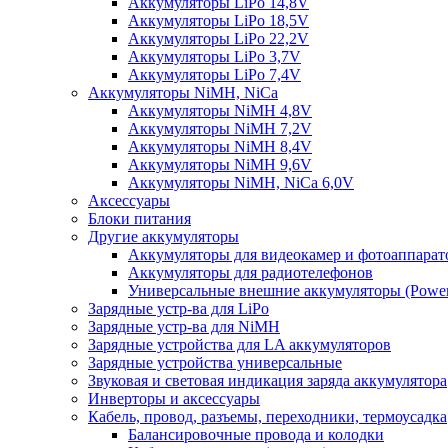
Аккумуляторы LiPo 14,8V
Аккумуляторы LiPo 18,5V
Аккумуляторы LiPo 22,2V
Аккумуляторы LiPo 3,7V
Аккумуляторы LiPo 7,4V
Аккумуляторы NiMH, NiCa
Аккумуляторы NiMH 4,8V
Аккумуляторы NiMH 7,2V
Аккумуляторы NiMH 8,4V
Аккумуляторы NiMH 9,6V
Аккумуляторы NiMH, NiCa 6,0V
Аксессуары
Блоки питания
Другие аккумуляторы
Аккумуляторы для видеокамер и фотоаппарат
Аккумуляторы для радиотелефонов
Универсальные внешние аккумуляторы (Power
Зарядные устр-ва для LiPo
Зарядные устр-ва для NiMH
Зарядные устройства для LA аккумуляторов
Зарядные устройства универсальные
Звуковая и световая индикация заряда аккумулятора
Инверторы и аксессуары
Кабель, провод, разъемы, переходники, термоусадка
Балансировочные провода и колодки