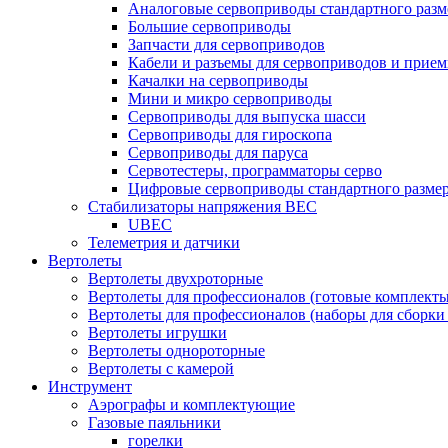
Аналоговые сервоприводы стандартного разм
Большие сервоприводы
Запчасти для сервоприводов
Кабели и разъемы для сервоприводов и прие
Качалки на сервоприводы
Мини и микро сервоприводы
Сервоприводы для выпуска шасси
Сервоприводы для гироскопа
Сервоприводы для паруса
Сервотестеры, программаторы серво
Цифровые сервоприводы стандартного разме
Стабилизаторы напряжения BEC
UBEC
Телеметрия и датчики
Вертолеты
Вертолеты двухроторные
Вертолеты для профессионалов (готовые комплект
Вертолеты для профессионалов (наборы для сборки
Вертолеты игрушки
Вертолеты однороторные
Вертолеты с камерой
Инструмент
Аэрографы и комплектующие
Газовые паяльники
горелки