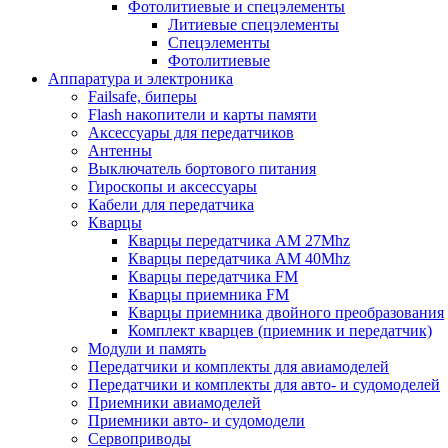
Фотолитиевые и спецэлементы
Литиевые спецэлементы
Спецэлементы
Фотолитиевые
Аппаратура и электроника
Failsafe, биперы
Flash накопители и карты памяти
Аксессуары для передатчиков
Антенны
Выключатель бортового питания
Гироскопы и аксессуары
Кабели для передатчика
Кварцы
Кварцы передатчика AM 27Mhz
Кварцы передатчика AM 40Mhz
Кварцы передатчика FM
Кварцы приемника FM
Кварцы приемника двойного преобразования
Комплект кварцев (приемник и передатчик)
Модули и память
Передатчики и комплекты для авиамоделей
Передатчики и комплекты для авто- и судомоделей
Приемники авиамоделей
Приемники авто- и судомодели
Сервоприводы