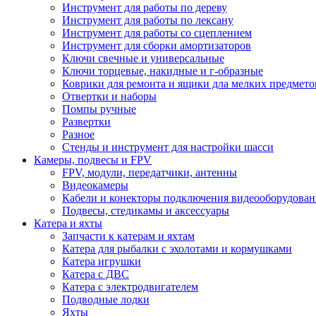
Инструмент для работы по дереву
Инструмент для работы по лексану
Инструмент для работы со сцеплением
Инструмент для сборки амортизаторов
Ключи свечные и универсальные
Ключи торцевые, накидные и г-образные
Коврики для ремонта и ящики дла мелких предмето
Отвертки и наборы
Помпы ручные
Развертки
Разное
Стенды и инструмент для настройки шасси
Камеры, подвесы и FPV
FPV, модули, передатчики, антенны
Видеокамеры
Кабели и конекторы подключения видеооборудован
Подвесы, стедикамы и аксессуары
Катера и яхты
Запчасти к катерам и яхтам
Катера для рыбалки с эхолотами и кормушками
Катера игрушки
Катера с ДВС
Катера с электродвигателем
Подводные лодки
Яхты