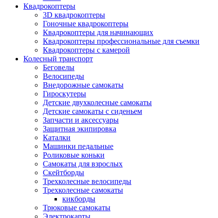
Квадрокоптеры
3D квадрокоптеры
Гоночные квадрокоптеры
Квадрокоптеры для начинающих
Квадрокоптеры профессиональные для съемки
Квадрокоптеры с камерой
Колесный транспорт
Беговелы
Велосипеды
Внедорожные самокаты
Гироскутеры
Детские двухколесные самокаты
Детские самокаты с сиденьем
Запчасти и аксессуары
Защитная экипировка
Каталки
Машинки педальные
Роликовые коньки
Самокаты для взрослых
Скейтборды
Трехколесные велосипеды
Трехколесные самокаты
кикборды
Трюковые самокаты
Электрокарты