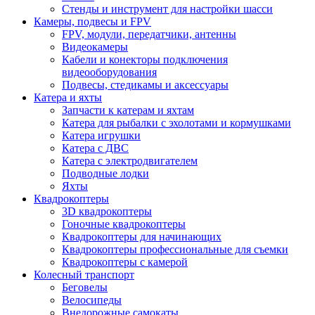
Стенды и инструмент для настройки шасси
Камеры, подвесы и FPV
FPV, модули, передатчики, антенны
Видеокамеры
Кабели и конекторы подключения
видеооборудования
Подвесы, стедикамы и аксессуары
Катера и яхты
Запчасти к катерам и яхтам
Катера для рыбалки с эхолотами и кормушками
Катера игрушки
Катера с ДВС
Катера с электродвигателем
Подводные лодки
Яхты
Квадрокоптеры
3D квадрокоптеры
Гоночные квадрокоптеры
Квадрокоптеры для начинающих
Квадрокоптеры профессиональные для съемки
Квадрокоптеры с камерой
Колесный транспорт
Беговелы
Велосипеды
Внедорожные самокаты