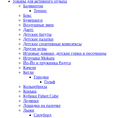
Товары для активного отдыха
Бадминтон
Теннис
Бокс
Бумеранги
Воздушные змеи
Дартс
Детские батуты
Детские палатки
Детские спортивные комплексы
Другие игры
Игровые домики, детские горки и песочницы
Игрушки Mokuru
Йо-Йо и пружинка Радуга
Качели
Кегли
Городки
Гольф
Кольцебросы
Коньки
Кубики Fidget Cube
Ледянки
Лошадки на палочке
Лыжи
Сноуборд