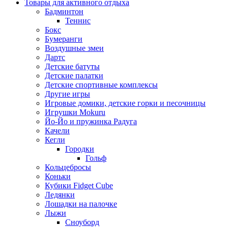
Товары для активного отдыха
Бадминтон
Теннис
Бокс
Бумеранги
Воздушные змеи
Дартс
Детские батуты
Детские палатки
Детские спортивные комплексы
Другие игры
Игровые домики, детские горки и песочницы
Игрушки Mokuru
Йо-Йо и пружинка Радуга
Качели
Кегли
Городки
Гольф
Кольцебросы
Коньки
Кубики Fidget Cube
Ледянки
Лошадки на палочке
Лыжи
Сноуборд