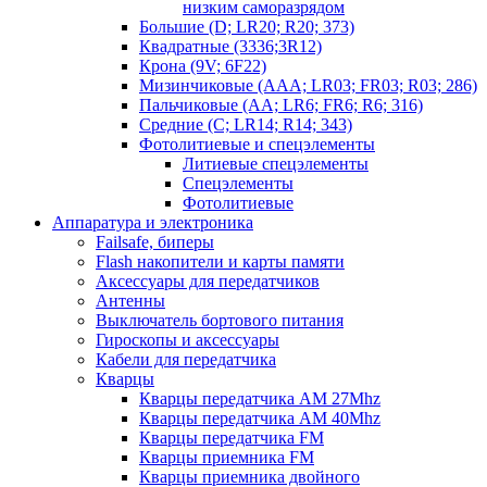
низким саморазрядом
Большие (D; LR20; R20; 373)
Квадратные (3336;3R12)
Крона (9V; 6F22)
Мизинчиковые (AAA; LR03; FR03; R03; 286)
Пальчиковые (AA; LR6; FR6; R6; 316)
Средние (C; LR14; R14; 343)
Фотолитиевые и спецэлементы
Литиевые спецэлементы
Спецэлементы
Фотолитиевые
Аппаратура и электроника
Failsafe, биперы
Flash накопители и карты памяти
Аксессуары для передатчиков
Антенны
Выключатель бортового питания
Гироскопы и аксессуары
Кабели для передатчика
Кварцы
Кварцы передатчика AM 27Mhz
Кварцы передатчика AM 40Mhz
Кварцы передатчика FM
Кварцы приемника FM
Кварцы приемника двойного