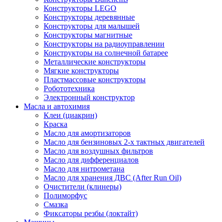
Конструкторы LEGO
Конструкторы деревянные
Конструкторы для малышей
Конструкторы магнитные
Конструкторы на радиоуправлении
Конструкторы на солнечной батарее
Металлические конструкторы
Мягкие конструкторы
Пластмассовые конструкторы
Робототехника
Электронный конструктор
Масла и автохимия
Клеи (циакрин)
Краска
Масло для амортизаторов
Масло для бензиновых 2-х тактных двигателей
Масло для воздушных фильтров
Масло для дифференциалов
Масло для нитрометана
Масло для хранения ДВС (After Run Oil)
Очистители (клинеры)
Полиморфус
Смазка
Фиксаторы резбы (локтайт)