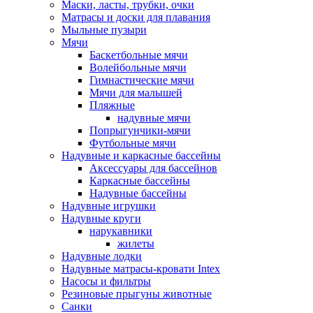
Маски, ласты, трубки, очки
Матрасы и доски для плавания
Мыльные пузыри
Мячи
Баскетбольные мячи
Волейбольные мячи
Гимнастические мячи
Мячи для малышей
Пляжные
надувные мячи
Попрыгунчики-мячи
Футбольные мячи
Надувные и каркасные бассейны
Аксессуары для бассейнов
Каркасные бассейны
Надувные бассейны
Надувные игрушки
Надувные круги
нарукавники
жилеты
Надувные лодки
Надувные матрасы-кровати Intex
Насосы и фильтры
Резиновые прыгуны животные
Санки