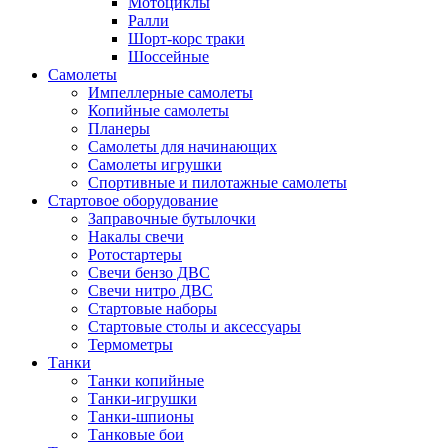
Мотоциклы
Ралли
Шорт-корс траки
Шоссейные
Самолеты
Импеллерные самолеты
Копийные самолеты
Планеры
Самолеты для начинающих
Самолеты игрушки
Спортивные и пилотажные самолеты
Стартовое оборудование
Заправочные бутылочки
Накалы свечи
Ротостартеры
Свечи бензо ДВС
Свечи нитро ДВС
Стартовые наборы
Стартовые столы и аксессуары
Термометры
Танки
Танки копийные
Танки-игрушки
Танки-шпионы
Танковые бои