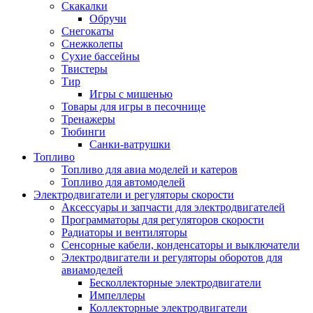
Скакалки
Обручи
Снегокаты
Снежколепы
Сухие бассейны
Твистеры
Тир
Игры с мишенью
Товары для игры в песочнице
Тренажеры
Тюбинги
Санки-ватрушки
Топливо
Топливо для авиа моделей и катеров
Топливо для автомоделей
Электродвигатели и регуляторы скорости
Аксессуары и запчасти для электродвигателей
Программаторы для регуляторов скорости
Радиаторы и вентиляторы
Сенсорные кабели, конденсаторы и выключатели
Электродвигатели и регуляторы оборотов для
авиамоделей
Бесколлекторные электродвигатели
Импеллеры
Коллекторные электродвигатели