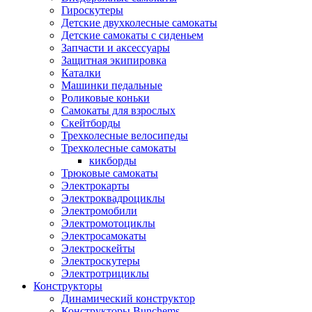
Гироскутеры
Детские двухколесные самокаты
Детские самокаты с сиденьем
Запчасти и аксессуары
Защитная экипировка
Каталки
Машинки педальные
Роликовые коньки
Самокаты для взрослых
Скейтборды
Трехколесные велосипеды
Трехколесные самокаты
кикборды
Трюковые самокаты
Электрокарты
Электроквадроциклы
Электромобили
Электромотоциклы
Электросамокаты
Электроскейты
Электроскутеры
Электротрициклы
Конструкторы
Динамический конструктор
Конструкторы Bunchems