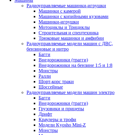
Машины
Радиоуправляемые машинки-игрушки
Машинки с камерой
Машинки с копийными кузовами
Машинки-игрушки
Мотоциклы и Трициклы
Строительная и спецтехника
Трюковые машинки и амфибии
Радиоуправляемые модели машин с ДВС,
бензиновые и нитро
Багги
Внедорожники (трагги)
Внедорожники на бензине 1:5 и 1:8
Монстры
Ралли
Шорт-корс траки
Шоссейные
Радиоуправляемые модели машин электро
Багги
Внедорожники (трагги)
Грузовики и прицепы
Дрифт
Краулеры и трофи
Модели Kyosho Mini-Z
Монстры