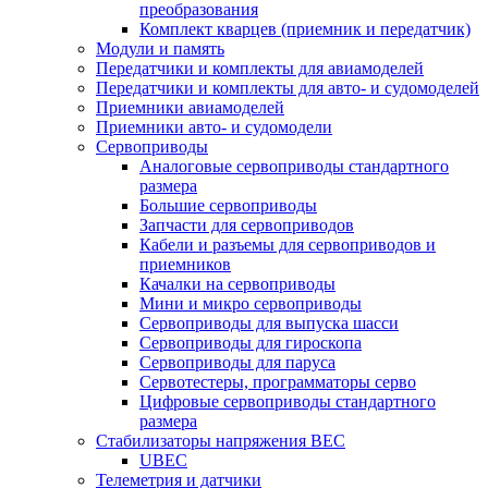
преобразования
Комплект кварцев (приемник и передатчик)
Модули и память
Передатчики и комплекты для авиамоделей
Передатчики и комплекты для авто- и судомоделей
Приемники авиамоделей
Приемники авто- и судомодели
Сервоприводы
Аналоговые сервоприводы стандартного
размера
Большие сервоприводы
Запчасти для сервоприводов
Кабели и разъемы для сервоприводов и
приемников
Качалки на сервоприводы
Мини и микро сервоприводы
Сервоприводы для выпуска шасси
Сервоприводы для гироскопа
Сервоприводы для паруса
Сервотестеры, программаторы серво
Цифровые сервоприводы стандартного
размера
Стабилизаторы напряжения BEC
UBEC
Телеметрия и датчики