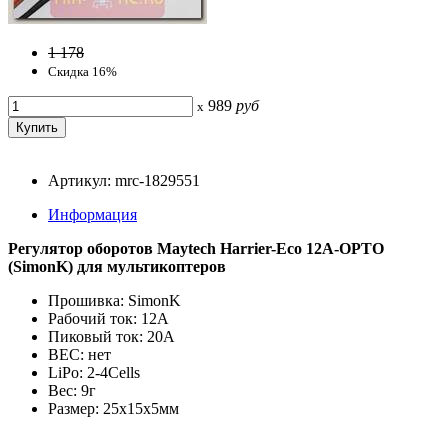
1 178
Скидка 16%
989
руб
x
Артикул: mrc-1829551
Информация
Регулятор оборотов Maytech Harrier-Eco 12A-OPTO
(SimonK) для мультикоптеров
Прошивка: SimonK
Рабочий ток: 12А
Пиковый ток: 20А
BEC: нет
LiPo: 2-4Cells
Вес: 9г
Размер: 25х15х5мм