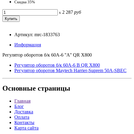
Скидка 35%
2 287
руб
x
Артикул: mrc-1833763
Информация
Регулятор оборотов б/к 60A-6 ''A'' QR X800
Регулятор оборотов б/к 60A-6 B QR X800
Регулятор оборотов Maytech Harrier-Suprem 50A-SBEC
Основные
страницы
Главная
Блог
Доставка
Оплата
Контакты
Карта сайта