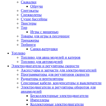
Скакалки
Обручи
Снегокаты
Снежколепы
Сухие бассейны
Твистеры
Тир
Игры с мишенью
Товары для игры в песочнице
Тренажеры
Тюбинги
Санки-ватрушки
Топливо
Топливо для авиа моделей и катеров
Топливо для автомоделей
Электродвигатели и регуляторы скорости
Аксессуары и запчасти для электродвигателей
Программаторы для регуляторов скорости
Радиаторы и вентиляторы
Сенсорные кабели, конденсаторы и выключатели
Электродвигатели и регуляторы оборотов для
авиамоделей
Бесколлекторные электродвигатели
Импеллеры
Коллекторные электродвигатели