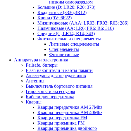
низким саморазрядом
Большие (D; LR20; R20; 373)
Квадратные (3336;3R12)
Крона (9V; 6F22)
Мизинчиковые (AAA; LR03; FR03; R03; 286)
Пальчиковые (AA; LR6; FR6; R6; 316)
Средние (C; LR14; R14; 343)
Фотолитиевые и спецэлементы
Литиевые спецэлементы
Спецэлементы
Фотолитиевые
Аппаратура и электроника
Failsafe, биперы
Flash накопители и карты памяти
Аксессуары для передатчиков
Антенны
Выключатель бортового питания
Гироскопы и аксессуары
Кабели для передатчика
Кварцы
Кварцы передатчика AM 27Mhz
Кварцы передатчика AM 40Mhz
Кварцы передатчика FM
Кварцы приемника FM
Кварцы приемника двойного