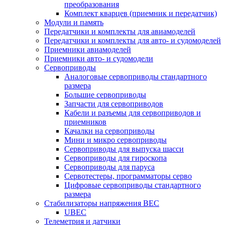
преобразования
Комплект кварцев (приемник и передатчик)
Модули и память
Передатчики и комплекты для авиамоделей
Передатчики и комплекты для авто- и судомоделей
Приемники авиамоделей
Приемники авто- и судомодели
Сервоприводы
Аналоговые сервоприводы стандартного
размера
Большие сервоприводы
Запчасти для сервоприводов
Кабели и разъемы для сервоприводов и
приемников
Качалки на сервоприводы
Мини и микро сервоприводы
Сервоприводы для выпуска шасси
Сервоприводы для гироскопа
Сервоприводы для паруса
Сервотестеры, программаторы серво
Цифровые сервоприводы стандартного
размера
Стабилизаторы напряжения BEC
UBEC
Телеметрия и датчики