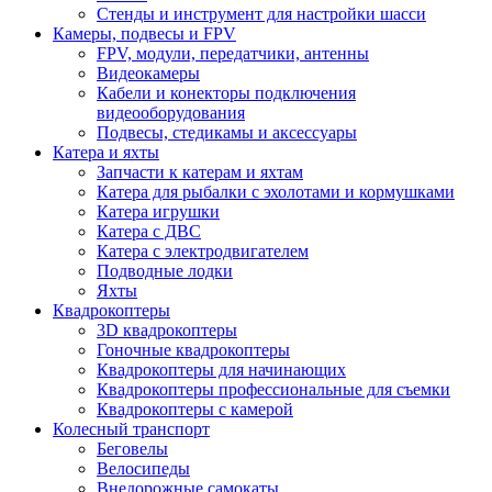
Стенды и инструмент для настройки шасси
Камеры, подвесы и FPV
FPV, модули, передатчики, антенны
Видеокамеры
Кабели и конекторы подключения
видеооборудования
Подвесы, стедикамы и аксессуары
Катера и яхты
Запчасти к катерам и яхтам
Катера для рыбалки с эхолотами и кормушками
Катера игрушки
Катера с ДВС
Катера с электродвигателем
Подводные лодки
Яхты
Квадрокоптеры
3D квадрокоптеры
Гоночные квадрокоптеры
Квадрокоптеры для начинающих
Квадрокоптеры профессиональные для съемки
Квадрокоптеры с камерой
Колесный транспорт
Беговелы
Велосипеды
Внедорожные самокаты