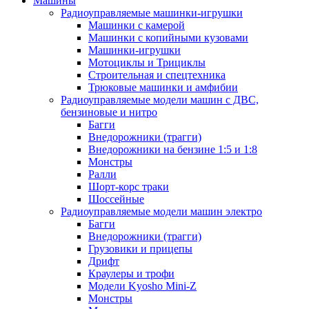
Машины
Радиоуправляемые машинки-игрушки
Машинки с камерой
Машинки с копийными кузовами
Машинки-игрушки
Мотоциклы и Трициклы
Строительная и спецтехника
Трюковые машинки и амфибии
Радиоуправляемые модели машин с ДВС,
бензиновые и нитро
Багги
Внедорожники (трагги)
Внедорожники на бензине 1:5 и 1:8
Монстры
Ралли
Шорт-корс траки
Шоссейные
Радиоуправляемые модели машин электро
Багги
Внедорожники (трагги)
Грузовики и прицепы
Дрифт
Краулеры и трофи
Модели Kyosho Mini-Z
Монстры