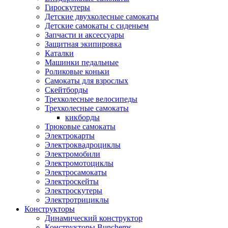
Гироскутеры
Детские двухколесные самокаты
Детские самокаты с сиденьем
Запчасти и аксессуары
Защитная экипировка
Каталки
Машинки педальные
Роликовые коньки
Самокаты для взрослых
Скейтборды
Трехколесные велосипеды
Трехколесные самокаты
кикборды
Трюковые самокаты
Электрокарты
Электроквадроциклы
Электромобили
Электромотоциклы
Электросамокаты
Электроскейты
Электроскутеры
Электротрициклы
Конструкторы
Динамический конструктор
Конструкторы Bunchems