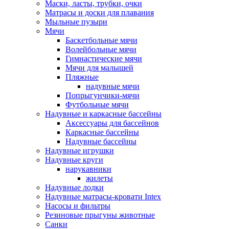
Маски, ласты, трубки, очки
Матрасы и доски для плавания
Мыльные пузыри
Мячи
Баскетбольные мячи
Волейбольные мячи
Гимнастические мячи
Мячи для малышей
Пляжные
надувные мячи
Попрыгунчики-мячи
Футбольные мячи
Надувные и каркасные бассейны
Аксессуары для бассейнов
Каркасные бассейны
Надувные бассейны
Надувные игрушки
Надувные круги
нарукавники
жилеты
Надувные лодки
Надувные матрасы-кровати Intex
Насосы и фильтры
Резиновые прыгуны животные
Санки