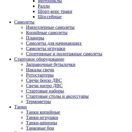
Мотоциклы
Ралли
Шорт-корс траки
Шоссейные
Самолеты
Импеллерные самолеты
Копийные самолеты
Планеры
Самолеты для начинающих
Самолеты игрушки
Спортивные и пилотажные самолеты
Стартовое оборудование
Заправочные бутылочки
Накалы свечи
Ротостартеры
Свечи бензо ДВС
Свечи нитро ДВС
Стартовые наборы
Стартовые столы и аксессуары
Термометры
Танки
Танки копийные
Танки-игрушки
Танки-шпионы
Танковые бои