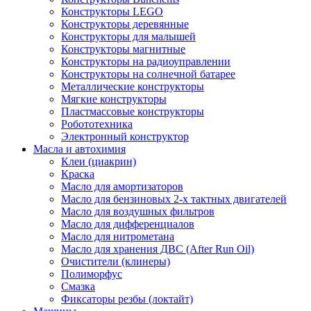
Конструкторы LEGO
Конструкторы деревянные
Конструкторы для малышей
Конструкторы магнитные
Конструкторы на радиоуправлении
Конструкторы на солнечной батарее
Металлические конструкторы
Мягкие конструкторы
Пластмассовые конструкторы
Робототехника
Электронный конструктор
Масла и автохимия
Клеи (циакрин)
Краска
Масло для амортизаторов
Масло для бензиновых 2-х тактных двигателей
Масло для воздушных фильтров
Масло для дифференциалов
Масло для нитрометана
Масло для хранения ДВС (After Run Oil)
Очистители (клинеры)
Полиморфус
Смазка
Фиксаторы резбы (локтайт)