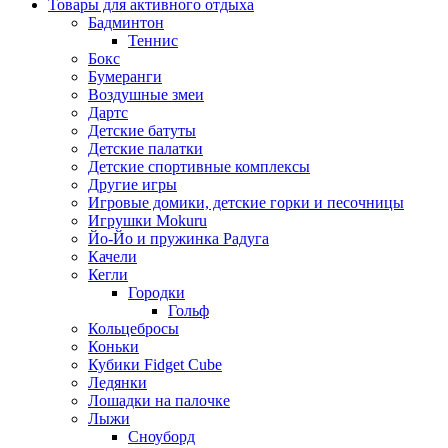
Товары для активного отдыха
Бадминтон
Теннис
Бокс
Бумеранги
Воздушные змеи
Дартс
Детские батуты
Детские палатки
Детские спортивные комплексы
Другие игры
Игровые домики, детские горки и песочницы
Игрушки Mokuru
Йо-Йо и пружинка Радуга
Качели
Кегли
Городки
Гольф
Кольцебросы
Коньки
Кубики Fidget Cube
Ледянки
Лошадки на палочке
Лыжи
Сноуборд